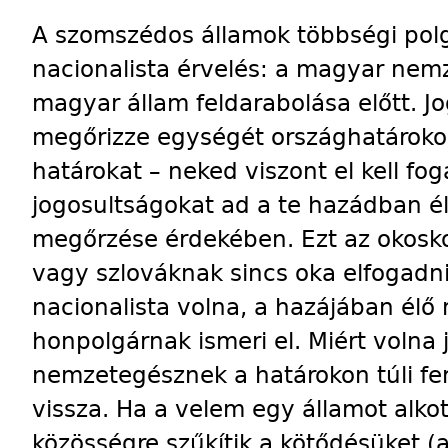
A szomszédos államok többségi pol
nacionalista érvelés: a magyar nemz
magyar állam feldarabolása előtt. J
megőrizze egységét országhatárokon 
határokat – neked viszont el kell f
jogosultságokat ad a te hazádban 
megőrzése érdekében. Ezt az okos
vagy szlováknak sincs oka elfogadn
nacionalista volna, a hazájában él
honpolgárnak ismeri el. Miért volna
nemzetegésznek a határokon túli f
vissza. Ha a velem egy államot alko
közösségre szűkítik a kötődésüket (