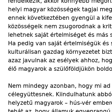
rendelkezik, akkor könnyebb megőri
helyi magyar közösségek tagjai meg
ennek következtében gyengül a kifel
közösségeik nem zsugorodnak a krit
lehetnek saját értelmiséget és más s
Ha pedig van saját értelmiségük és s
kulturálisan gazdag környezetet biz
azaz javulnak az esélyek ahhoz, h
élő magyarok a szülőföldjükön bold
Nem mindegy azonban, hogy mi ad 
célegyüttesnek. Kiindulhatunk abból
helyzetű magyarok – hús-vér ember
tehát az, hogy államuk egyenrangú 