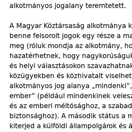
alkotmányos jogalany teremtetett.
A Magyar Köztársaság alkotmánya ké
benne felsorolt jogok egy része a ma
meg (róluk mondja az alkotmány, ho
hazatérhetnek, hogy nagykorúságuk
és helyi választásokon szavazhatna
közügyekben és közhivatalt viselhet
alkotmányos jog alanya „mindenki”
ember” (például mindenkinek velesz
és az emberi méltósághoz, a szabad
biztonsághoz). A második státus a 
kiterjed a külföldi állampolgárok és 