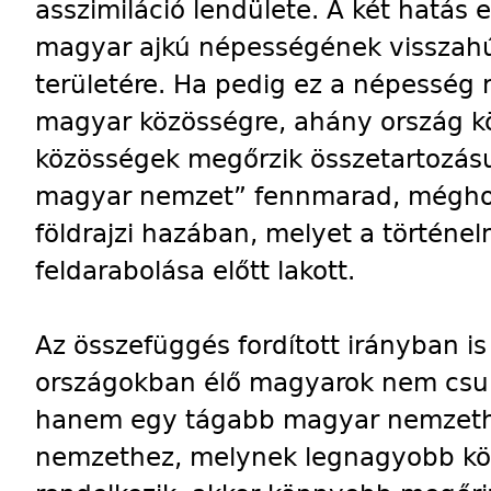
asszimiláció lendülete. A két hatás 
magyar ajkú népességének visszah
területére. Ha pedig ez a népesség 
magyar közösségre, ahány ország kö
közösségek megőrzik összetartozásu
magyar nemzet” fennmarad, mégho
földrajzi hazában, melyet a történe
feldarabolása előtt lakott.
Az összefüggés fordított irányban i
országokban élő magyarok nem csu
hanem egy tágabb magyar nemzethe
nemzethez, melynek legnagyobb kö