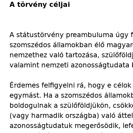
A törvény céljai
A státustörvény preambuluma úgy f
szomszédos államokban élő magyar
nemzethez való tartozása, szülőföld
valamint nemzeti azonosságtudata b
Érdemes felfigyelni rá, hogy e célo
egymást. Ha a szomszédos államok
boldogulnak a szülőföldjükön, csök
(vagy harmadik országba) való átte
azonosságtudatuk megerősödik, lef