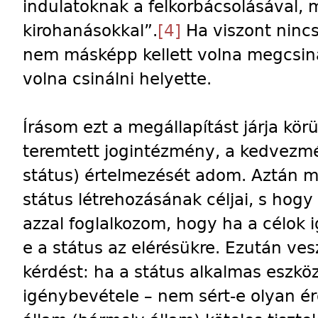
indulatoknak a felkorbácsolásával, 
kirohanásokkal”.
[4]
Ha viszont nincs
nem másképp kellett volna megcsiná
volna csinálni helyette.
Írásom ezt a megállapítást járja körü
teremtett jogintézmény, a kedvezmé
státus) értelmezését adom. Aztán 
státus létrehozásának céljai, s hogy
azzal foglalkozom, hogy ha a célok 
e a státus az elérésükre. Ezután v
kérdést: ha a státus alkalmas eszkö
igénybevétele – nem sért-e olyan é