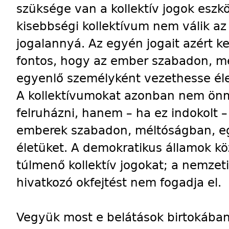
szüksége van a kollektív jogok eszköz
kisebbségi kollektívum nem válik a
jogalannyá. Az egyén jogait azért k
fontos, hogy az ember szabadon, m
egyenlő személyként vezethesse éle
A kollektívumokat azonban nem önm
felruházni, hanem – ha ez indokolt 
emberek szabadon, méltóságban, e
életüket. A demokratikus államok k
túlmenő kollektív jogokat; a nemzet
hivatkozó okfejtést nem fogadja el.
Vegyük most e belátások birtokába