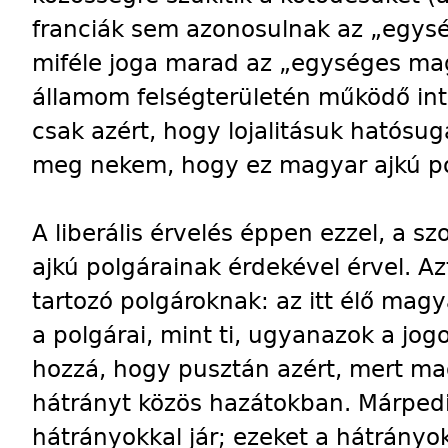
franciák sem azonosulnak az „egysé
miféle joga marad az „egységes ma
államom felségterületén működő int
csak azért, hogy lojalitásuk hatósug
meg nekem, hogy ez magyar ajkú pol
A liberális érvelés éppen ezzel, a 
ajkú polgárainak érdekével érvel. 
tartozó polgároknak: az itt élő ma
a polgárai, mint ti, ugyanazok a jogo
hozzá, hogy pusztán azért, mert ma
hátrányt közös hazátokban. Márpedi
hátrányokkal jár; ezeket a hátrányok