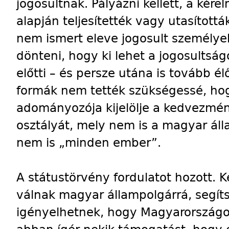
jogosultnak. Pályázni kellett, a kére
alapján teljesítették vagy utasítottá
nem ismert eleve jogosult személyeke
dönteni, hogy ki lehet a jogosultsá
előtti – és persze utána is tovább 
formák nem tették szükségessé, h
adományozója kijelölje a kedvezmén
osztályát, mely nem is a magyar ál
nem is „minden ember”.
A státustörvény fordulatot hozott.
válnak magyar állampolgárrá, segí
igényelhetnek, hogy Magyarországon