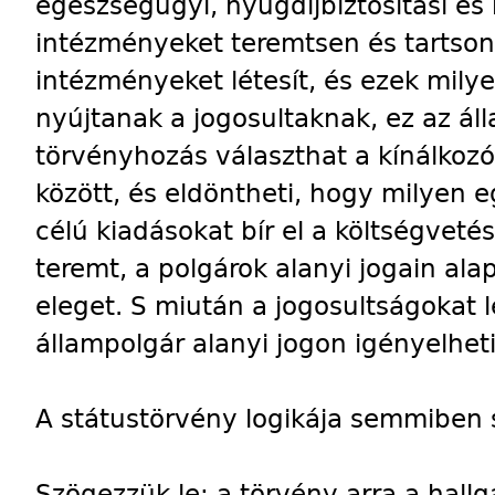
egészségügyi, nyugdíjbiztosítási és
intézményeket teremtsen és tartson
intézményeket létesít, és ezek mily
nyújtanak a jogosultaknak, ez az ál
törvényhozás választhat a kínálkoz
között, és eldöntheti, hogy milyen 
célú kiadásokat bír el a költségveté
teremt, a polgárok alanyi jogain ala
eleget. S miután a jogosultságokat 
állampolgár alanyi jogon igényelheti
A státustörvény logikája semmiben
Szögezzük le: a törvény arra a hallg