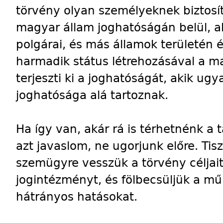
törvény olyan személyeknek biztosí
magyar állam joghatóságán belül, ak
polgárai, és más államok területén é
harmadik státus létrehozásával a m
terjeszti ki a joghatóságát, akik ug
joghatósága alá tartoznak.
Ha így van, akár rá is térhetnénk a
azt javaslom, ne ugorjunk előre. Tis
szemügyre vesszük a törvény céljait,
jogintézményt, és fölbecsüljük a m
hátrányos hatásokat.