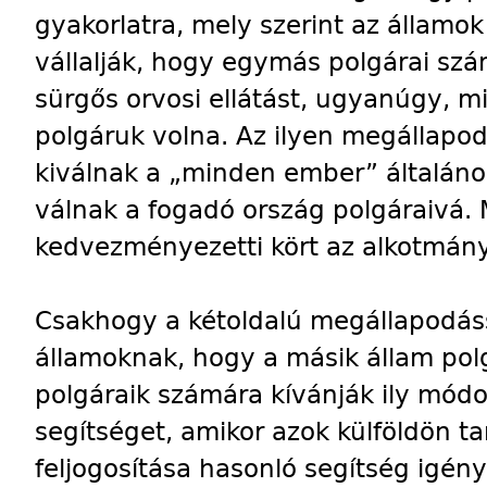
gyakorlatra, mely szerint az államo
vállalják, hogy egymás polgárai szá
sürgős orvosi ellátást, ugyanúgy, mi
polgáruk volna. Az ilyen megállapo
kiválnak a „minden ember” általán
válnak a fogadó ország polgáraivá
kedvezményezetti kört az alkotmányb
Csakhogy a kétoldalú megállapodáss
államoknak, hogy a másik állam pol
polgáraik számára kívánják ily módon
segítséget, amikor azok külföldön ta
feljogosítása hasonló segítség igén