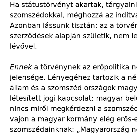
Ha státustörvényt akartak, tárgyalni 
szomszédokkal, méghozzá az indítvá
Azonban lássunk tisztán: az a törvé
szerződések alapján születik, nem l
lévővel.
Ennek
a törvénynek az erőpolitika n
jelensége. Lényegéhez tartozik a né
állam és a szomszéd országok magya
létesített jogi kapcsolat: magyar be
nincs miről megkérdezni a szomszéd
vajon a magyar kormány elég erős-e
szomszédainknak: „Magyarország ne