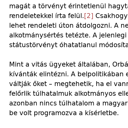
magát a törvényt érintetlenül hagyt
rendeletekkel írta felül.
[2]
Csakhogy 
lehet rendeleti úton átdolgozni. A 
alkotmánysértés tetézte. A jelenlegi 
státustörvényt óhatatlanul módosítan
Mint a vitás ügyeket általában, Orbá
kívánták elintézni. A belpolitikában
váltják őket – megtehetik, ha el va
felőrlik túlhatalmuk alkotmányos ell
azonban nincs túlhatalom a magyar 
be volt programozva a kísérletbe.