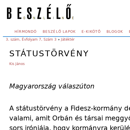
Skip to main content
SECONDARY MENU
HÍRMONDÓ
BESZÉLŐ LAPOK
E-KIKÖTŐ
BLOGOK
YOU ARE HERE:
3. szám, Évfolyam 7, Szám 3
»
Játéktér
STÁTUSTÖRVÉNY
Kis János
Magyarország válaszúton
A státustörvény a Fidesz-kormány d
valami, amit Orbán és társai meggyő
sors iróniája, hogy kormányra kerü