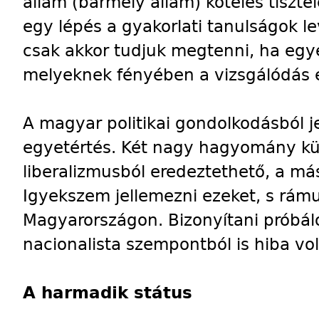
állam (bármely állam) köteles tiszte
egy lépés a gyakorlati tanulságok le
csak akkor tudjuk megtenni, ha egy
melyeknek fényében a vizsgálódás e
A magyar politikai gondolkodásból j
egyetértés. Két nagy hagyomány kü
liberalizmusból eredeztethető, a má
Igyekszem jellemezni ezeket, s rámu
Magyarországon. Bizonyítani próbál
nacionalista szempontból is hiba vol
A harmadik státus