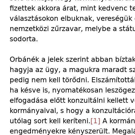
fizettek akkora árat, mint kedvenc 
választásokon elbuknak, vereségük o
nemzetközi zűrzavar, melybe a stá
sodorta.
Orbánék a jelek szerint abban bízt
hagyja az ügy, a magukra maradt 
pedig nem kell törődni. Elszámított
ha késve is, nyomatékosan leszögez
elfogadása előtt konzultálni kellet
kormányaival, s hogy a konzultáció
utólag sort kell keríteni.
[1]
A kormány
engedményekre kényszerült. Megalá