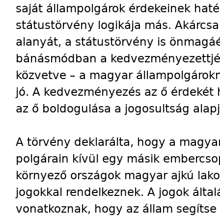
saját állampolgárok érdekeinek haté
státustörvény logikája más. Akárcs
alanyát, a státustörvény is önmagáér
bánásmódban a kedvezményezettjét.
közvetve – a magyar állampolgárokn
jó. A kedvezményezés az ő érdekét hi
az ő boldogulása a jogosultság alapj
A törvény deklarálta, hogy a magya
polgárain kívül egy másik embercsop
környező országok magyar ajkú lako
jogokkal rendelkeznek. A jogok álta
vonatkoznak, hogy az állam segítse