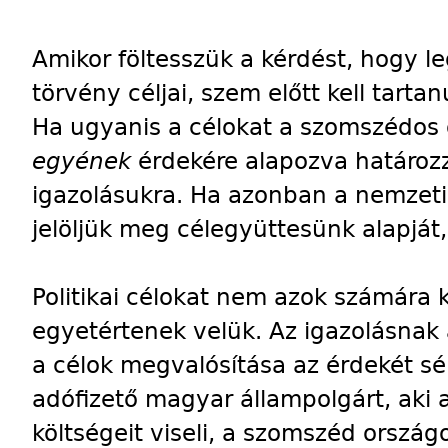
Amikor föltesszük a kérdést, hogy le
törvény céljai, szem előtt kell tart
Ha ugyanis a célokat a szomszédos 
egyének
érdekére alapozva határoz
igazolásukra. Ha azonban a nemzet
jelöljük meg célegyüttesünk alapját, 
Politikai célokat nem azok számára k
egyetértenek velük. Az igazolásnak a
a célok megvalósítása az érdekét sé
adófizető magyar állampolgárt, ak
költségeit viseli, a szomszéd ország