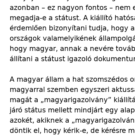
azonban – ez nagyon fontos – nem es
megadja-e a státust. A kiállító ható
érdemlően bizonyítani tudja, hogy a
országok valamelyikének állampolgár
hogy magyar, annak a nevére további
állítani a státust igazoló dokumentu
A magyar állam a hat szomszédos o
magyarral szemben egyszeri aktussa
magát a „magyarigazolvány” kiállítá
járó státus mellett mindjárt egy alap
azokét, akiknek a „magyarigazolván
döntik el, hogy kérik-e, de kérésre m