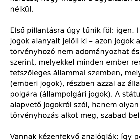
nélkül.
Első pillantásra úgy tűnik föl: igen.
jogok alanyait jelöli ki – azon jogok
törvényhozó nem adományozhat és 
szerint, melyekkel minden ember re
tetszőleges állammal szemben, mely
(emberi jogok), részben azzal az á
polgára (állampolgári jogok). A stá
alapvető jogokról szól, hanem olyan
törvényhozás alkot meg, szabad bel
Vannak kézenfekvő analógiák: így pé