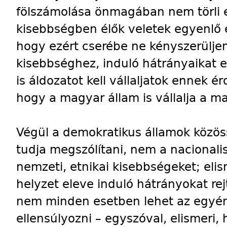
fölszámolása önmagában nem törli e
kisebbségben élők veletek egyenlő 
hogy ezért cserébe ne kényszerüljen
kisebbséghez, induló hátrányaikat el
is áldozatot kell vállaljatok ennek 
hogy a magyar állam is vállalja a ma
Végül a demokratikus államok közössé
tudja megszólítani, nem a nacionali
nemzeti, etnikai kisebbségeket; elis
helyzet eleve induló hátrányokat re
nem minden esetben lehet az egyéne
ellensúlyozni – egyszóval, elismer