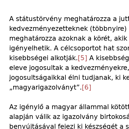
A státustörvény meghatározza a jutt
kedvezményezetteknek (többnyire) a
meghatározza azoknak a körét, akik 
igényelhetik. A célcsoportot hat s
kisebbségei alkotják.
[5]
A kisebbség
eleve jogosultak a kedvezményekre,
jogosultságaikkal élni tudjanak, ki ke
„magyarigazolványt”.
[6]
Az igénylő a magyar állammal kötö
alapján válik az igazolvány birtoko
benyújtásával fejezi ki készségét a s