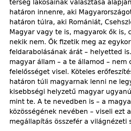
térség lakosainak választása alapjá
határon innenre, aki Magyarországot
határon túlra, aki Romániát, Csehszl
Magyar vagy te is, magyarok ők is, 
nekik nem. Ők fizetik meg az egyko
feldarabolásának árát – helyetted is
magyar állam – a te államod – nem cs
felelősséget visel. Köteles erőfeszít
határon túli magyarnak lenni ne le
kisebbségi helyzetű magyar ugyanúg
mint te. A te nevedben is – a magya
közösségének nevében – viseli ezt a
megállapítás összefér a világnézeti