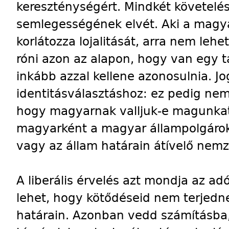
kereszténységért. Mindkét követelés
semlegességének elvét. Aki a magy
korlátozza lojalitását, arra nem leh
róni azon az alapon, hogy van egy 
inkább azzal kellene azonosulnia. J
identitásválasztáshoz: ez pedig ne
hogy magyarnak valljuk-e magunkat
magyarként a magyar állampolgáro
vagy az állam határain átívelő nemz
A liberális érvelés azt mondja az a
lehet, hogy kötődéseid nem terjedn
határain. Azonban vedd számításba