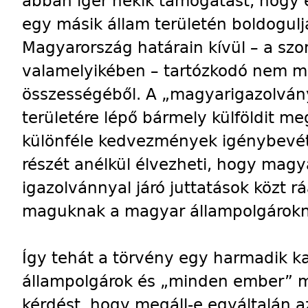
abban ígér nekik támogatást, hogy 
egy másik állam területén boldogulj
Magyarország határain kívül – a sz
valamelyikében – tartózkodó nem m
összességéből. A „magyarigazolvány
területére lépő bármely külföldit me
különféle kedvezmények igénybevéte
részét anélkül élvezheti, hogy magya
igazolvánnyal járó juttatások közt r
maguknak a magyar állampolgárokn
Így tehát a törvény egy harmadik ka
állampolgárok és „minden ember” me
kérdést, hogy megáll-e egyáltalán 