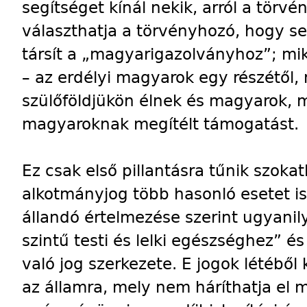
segítséget kínál nekik, arról a törv
választhatja a törvényhozó, hogy
társít a „magyarigazolványhoz”; mi
– az erdélyi magyarok egy részétől,
szülőföldjükön élnek és magyarok, 
magyaroknak megítélt támogatást.
Ez csak első pillantásra tűnik szok
alkotmányjog több hasonló esetet i
állandó értelmezése szerint ugyani
szintű testi és lelki egészséghez” és
való jog szerkezete. E jogok létébő
az államra, mely nem háríthatja el 