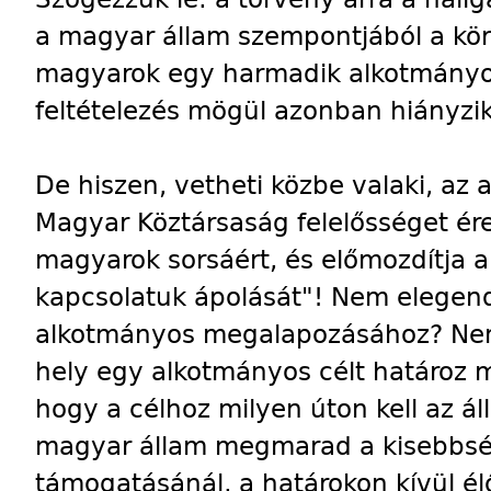
a magyar állam szempontjából a kö
magyarok egy harmadik alkotmányos
feltételezés mögül azonban hiányzi
De hiszen, vetheti közbe valaki, az
Magyar Köztársaság felelősséget érez
magyarok sorsáért, és előmozdítja 
kapcsolatuk ápolását"! Nem elegend
alkotmányos megalapozásához? Nem
hely egy alkotmányos célt határoz
hogy a célhoz milyen úton kell az ál
magyar állam megmarad a kisebbs
támogatásánál, a határokon kívül é