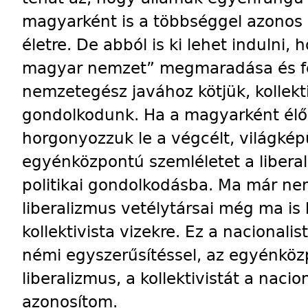
magyarként is a többséggel azonos 
életre. De abból is ki lehet indulni
magyar nemzet” megmaradása és fel
nemzetegész javához kötjük, kollekt
gondolkodunk. Ha a magyarként él
horgonyozzuk le a végcélt, világké
egyénközpontú szemléletet a libera
politikai gondolkodásba. Ma már nem
liberalizmus vetélytársai még ma i
kollektivista vizekre. Ez a nacionalis
némi egyszerűsítéssel, az egyénköz
liberalizmus, a kollektivistát a nac
azonosítom.