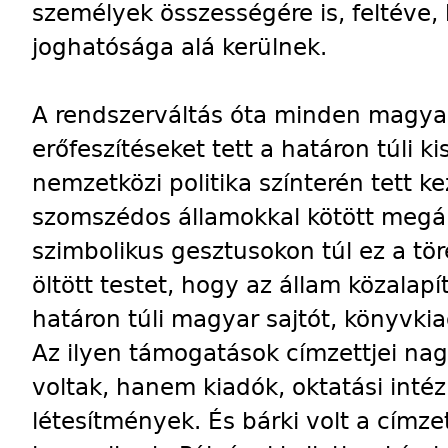
személyek összességére is, feltéve
joghatósága alá kerülnek.
A rendszerváltás óta minden magya
erőfeszítéseket tett a határon túli 
nemzetközi politika színterén tett
szomszédos államokkal kötött megál
szimbolikus gesztusokon túl ez a t
öltött testet, hogy az állam közalap
határon túli magyar sajtót, könyvki
Az ilyen támogatások címzettjei n
voltak, hanem kiadók, oktatási intéz
létesítmények. És bárki volt a címze