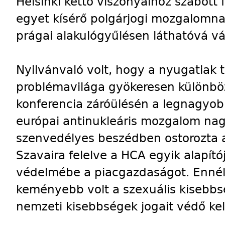
Helsinki kettő viszonyaihoz szabott 
egyet kísérő polgárjogi mozgalomnak
prágai alakulógyűlésen láthatóvá vá
Nyilvánvaló volt, hogy a nyugatiak
problémavilága gyökeresen különbözi
konferencia záróülésén a legnagyob
európai antinukleáris mozgalom nag
szenvedélyes beszédben ostorozta a
Szavaira felelve a HCA egyik alapító
védelmébe a piacgazdaságot. Ennél
keményebb volt a szexuális kisebbs
nemzeti kisebbségek jogait védő kele