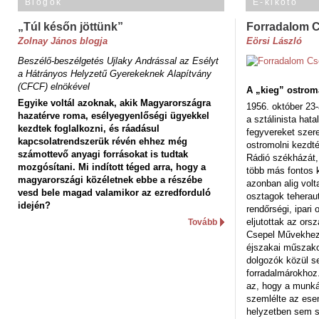
Blogok
E-kikötő
„Túl későn jöttünk”
Forradalom 
Zolnay János blogja
Eörsi László
Beszélő-beszélgetés Ujlaky Andrással az Esélyt
a Hátrányos Helyzetű Gyerekeknek Alapítvány
(CFCF) elnökével
A „kieg” ostrom
Egyike voltál azoknak, akik Magyarországra
1956. október 23-
hazatérve roma, esélyegyenlőségi ügyekkel
a sztálinista hat
kezdtek foglalkozni, és ráadásul
fegyvereket szere
kapcsolatrendszerük révén ehhez még
ostromolni kezdt
számottevő anyagi forrásokat is tudtak
Rádió székházát,
mozgósítani. Mi indított téged arra, hogy a
több más fontos 
magyarországi közéletnek ebbe a részébe
azonban alig volt
vesd bele magad valamikor az ezredforduló
osztagok teheraut
idején?
rendőrségi, ipar
eljutottak az ors
Tovább
Csepel Művekhez 
éjszakai műszakot
dolgozók közül s
forradalmárokhoz.
az, hogy a munk
szemlélte az es
helyzetben sem s