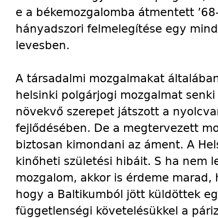
e a békemozgalomba átmentett ’68-a
hányadszori felmelegítése egy min
levesben.
A társadalmi mozgalmakat általába
helsinki polgárjogi mozgalmat senki
növekvő szerepet játszott a nyolcvan
fejlődésében. De a megtervezett mo
biztosan kimondani az áment. A Hel
kinőheti születési hibáit. S ha nem l
mozgalom, akkor is érdeme marad, h
hogy a Baltikumból jött küldöttek e
függetlenségi követelésükkel a pári