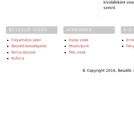
kívülállóként vise
szerző.
BESZÉLŐ ÚJSÁG
HÍRMONDÓ
E-K
Folyamatos jelen
Hazai vizek
Eml
Beszélő-beszélgetés
Mozduljunk
Fény
Roma-dosszié
Más vizek
Kultúra
© Copyright 2016, Beszélő. 