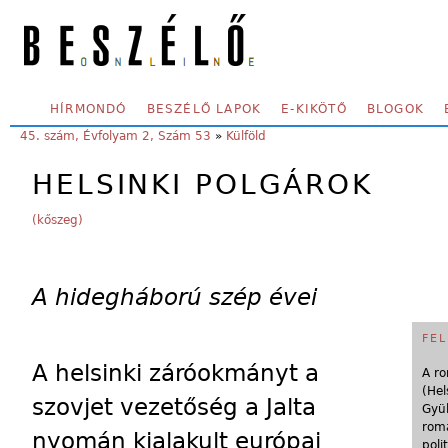
Skip to main content
SECONDARY MENU
HÍRMONDÓ
BESZÉLŐ LAPOK
E-KIKÖTŐ
BLOGOK
YOU ARE HERE:
45. szám, Évfolyam 2, Szám 53
»
Külföld
HELSINKI POLGÁROK
(kőszeg)
A hidegháború szép évei
FEL
A helsinki záróokmányt a
A ro
(Hel
szovjet vezetőség a Jalta
Gyül
romá
nyomán kialakult európai
poli