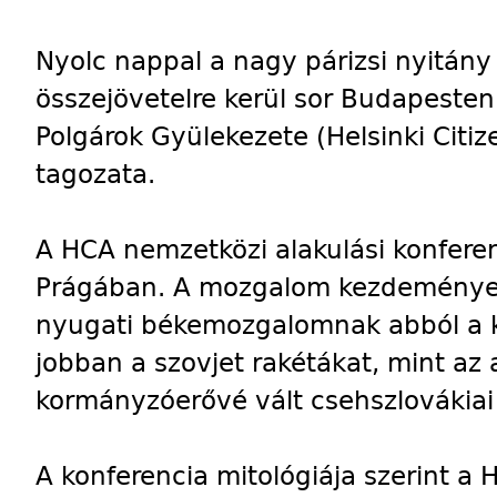
Nyolc nappal a nagy párizsi nyitány
összejövetelre kerül sor Budapesten 
Polgárok Gyülekezete (Helsinki Citi
tagozata.
A HCA nemzetközi alakulási konferen
Prágában. A mozgalom kezdeményezői
nyugati békemozgalomnak abból a k
jobban a szovjet rakétákat, mint az
kormányzóerővé vált csehszlovákia
A konferencia mitológiája szerint a 