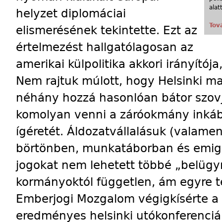
alat
helyzet diplomáciai
Tov
elismerésének tekintette. Ezt az
értelmezést hallgatólagosan az
amerikai külpolitika akkori irányítója
Nem rajtuk múlott, hogy Helsinki ma 
néhány hozzá hasonlóan bátor szovj
komolyan venni a záróokmány inkább
ígéretét. Áldozatvállalásuk (valamen
börtönben, munkatáborban és emig
jogokat nem lehetett többé „belügyn
kormányoktól független, ám egyre t
Emberjogi Mozgalom végigkísérte a
eredményes helsinki utókonferenciák