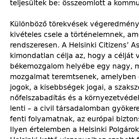
teljesültek be: összeomlott a komm
Különböző törekvések végeredmény
kivételes csele a történelemnek, am
rendszeresen. A Helsinki Citizens’ A
kimondatlan célja az, hogy a célját 
békemozgalom helyébe egy nagy, m
mozgalmat teremtsenek, amelyben 
jogok, a kisebbségek jogai, a szaks
nőfelszabadítás és a környezetvéde
lenti – a civil társadalomban gyöker
fenti folyamatnak, az európai bizto
Ilyen értelemben a Helsinki Polgár