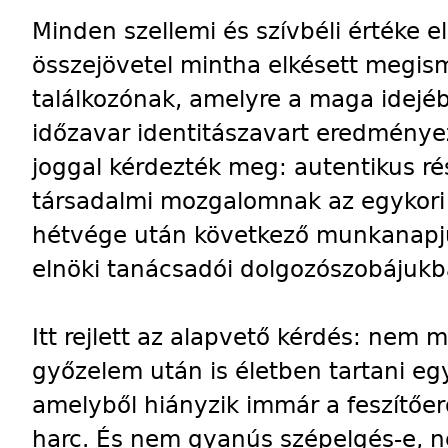
Minden szellemi és szívbéli értéke e
összejövetel mintha elkésett megism
találkozónak, amelyre a maga idejéb
időzavar identitászavart eredményez
joggal kérdezték meg: autentikus rés
társadalmi mozgalomnak az egykori 
hétvége után következő munkanapju
elnöki tanácsadói dolgozószobájukb
Itt rejlett az alapvető kérdés: nem 
győzelem után is életben tartani e
amelyből hiányzik immár a feszítőerő,
harc. És nem gyanús szépelgés-e, 