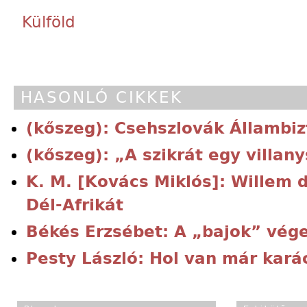
Külföld
HASONLÓ CIKKEK
(kőszeg): Csehszlovák Állambiz
(kőszeg): „A szikrát egy villany
K. M. [Kovács Miklós]: Willem de
Dél-Afrikát
Békés Erzsébet: A „bajok” vég
Pesty László: Hol van már kará