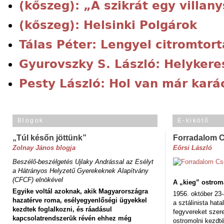
(kőszeg): „A szikrát egy villany
(kőszeg): Helsinki Polgárok
Tálas Péter: Lengyel citromtort
Gyurovszky S. László: Helykere
Pesty László: Hol van már kará
Blogok
E-kikötő
„Túl későn jöttünk”
Forradalom 
Zolnay János blogja
Eörsi László
Beszélő-beszélgetés Ujlaky Andrással az Esélyt
a Hátrányos Helyzetű Gyerekeknek Alapítvány
(CFCF) elnökével
A „kieg” ostrom
Egyike voltál azoknak, akik Magyarországra
1956. október 23-
hazatérve roma, esélyegyenlőségi ügyekkel
a sztálinista hat
kezdtek foglalkozni, és ráadásul
fegyvereket szere
kapcsolatrendszerük révén ehhez még
ostromolni kezdt