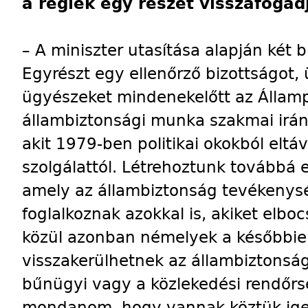
a régiek egy részét visszafogad
– A miniszter utasítása alapján két bi
Egyrészt egy ellenőrző bizottságot,
ügyészeket mindenekelőtt az Államp
állambiztonsági munka szakmai irán
akit 1979-ben politikai okokból eltáv
szolgálattól. Létrehoztunk továbbá 
amely az állambiztonság tevékenysé
foglalkoznak azokkal is, akiket elbo
közül azonban némelyek a későbbie
visszakerülhetnek az állambiztonság
bűnügyi vagy a közlekedési rendőrsé
mondanom, hogy vannak köztük ige