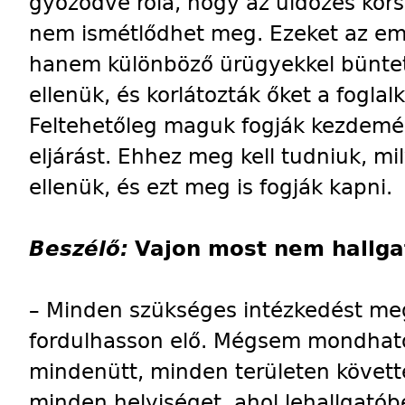
győződve róla, hogy az üldözés kors
nem ismétlődhet meg. Ezeket az em
hanem különböző ürügyekkel büntető
ellenük, és korlátozták őket a fogla
Feltehetőleg maguk fogják kezdemén
eljárást. Ehhez meg kell tudniuk, mi
ellenük, és ezt meg is fogják kapni.
Beszélő:
Vajon most nem hallgat
– Minden szükséges intézkedést meg
fordulhasson elő. Mégsem mondhat
mindenütt, minden területen követté
minden helyiséget, ahol lehallgató