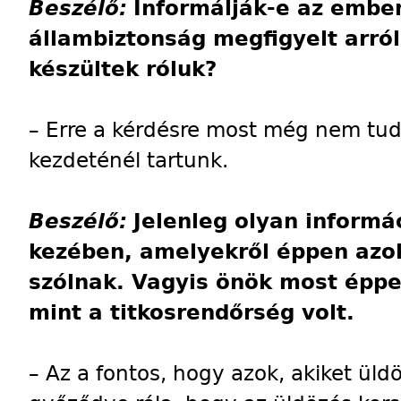
Beszélő:
Informálják-e az ember
állambiztonság megfigyelt arró
készültek róluk?
– Erre a kérdésre most még nem tud
kezdeténél tartunk.
Beszélő:
Jelenleg olyan informá
kezében, amelyekről éppen azok
szólnak. Vagyis önök most éppen
mint a titkosrendőrség volt.
– Az a fontos, hogy azok, akiket ül