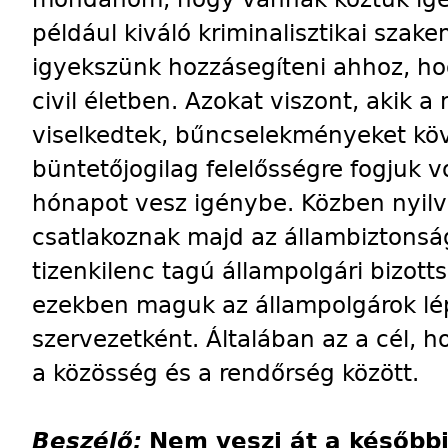
például kiváló kriminalisztikai szak
igyekszünk hozzásegíteni ahhoz, ho
civil életben. Azokat viszont, akik a
viselkedtek, bűncselekményeket köv
büntetőjogilag felelősségre fogjuk v
hónapot vesz igénybe. Közben nyilvá
csatlakoznak majd az állambiztonság
tizenkilenc tagú állampolgári bizotts
ezekben maguk az állampolgárok lép
szervezetként. Általában az a cél, ho
a közösség és a rendőrség között.
Beszélő:
Nem veszi át a későbbi