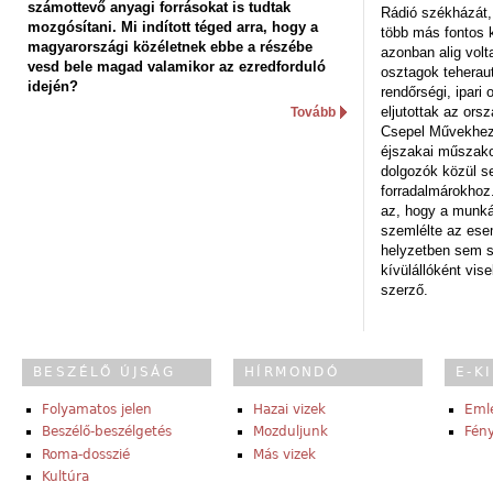
számottevő anyagi forrásokat is tudtak
Rádió székházát,
mozgósítani. Mi indított téged arra, hogy a
több más fontos 
magyarországi közéletnek ebbe a részébe
azonban alig volt
vesd bele magad valamikor az ezredforduló
osztagok teheraut
idején?
rendőrségi, ipar
eljutottak az ors
Tovább
Csepel Művekhez 
éjszakai műszakot
dolgozók közül s
forradalmárokhoz.
az, hogy a munk
szemlélte az es
helyzetben sem s
kívülállóként vise
szerző.
BESZÉLŐ ÚJSÁG
HÍRMONDÓ
E-K
Folyamatos jelen
Hazai vizek
Eml
Beszélő-beszélgetés
Mozduljunk
Fény
Roma-dosszié
Más vizek
Kultúra