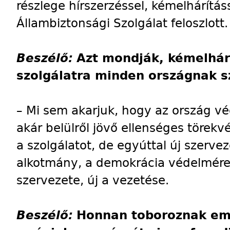
részlege hírszerzéssel, kémelhárítá
Állambiztonsági Szolgálat feloszlott.
Beszélő:
Azt mondják, kémelhárí
szolgálatra minden országnak s
– Mi sem akarjuk, hogy az ország véd
akár belülről jövő ellenséges törekv
a szolgálatot, de egyúttal új szerve
alkotmány, a demokrácia védelmére.
szervezete, új a vezetése.
Beszélő:
Honnan toboroznak em