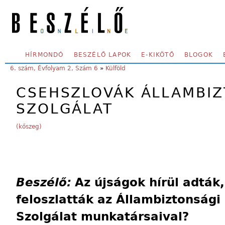
Skip to main content
SECONDARY MENU
HÍRMONDÓ
BESZÉLŐ LAPOK
E-KIKÖTŐ
BLOGOK
YOU ARE HERE:
6. szám, Évfolyam 2, Szám 6
»
Külföld
CSEHSZLOVÁK ÁLLAMBIZ
SZOLGÁLAT
(kőszeg)
Beszélő:
Az újságok hírül adták
feloszlatták az Állambiztonsági 
Szolgálat munkatársaival?