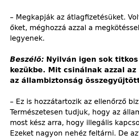
– Megkapják az átlagfizetésüket. V
őket, méghozzá azzal a megkötéssel,
legyenek.
Beszélő:
Nyilván igen sok titko
kezükbe. Mit csinálnak azzal a
az állambiztonság összegyűjtöt
– Ez is hozzátartozik az ellenőrző b
Természetesen tudjuk, hogy az álla
most kész arra, hogy illegális kapcs
Ezeket nagyon nehéz feltárni. De az