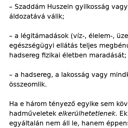
– Szaddám Huszein gyilkosság vag
áldozatává válik;
– a légitámadások (víz-, élelem-, üz
egészségügyi ellátás teljes megbénu
hadsereg fizikai életben maradását;
– a hadsereg, a lakosság vagy mind
összeomlik.
Ha e három tényező egyike sem követ
hadműveletek
elkerülhetetlenek.
Ek
egyáltalán nem áll le, hanem éppen