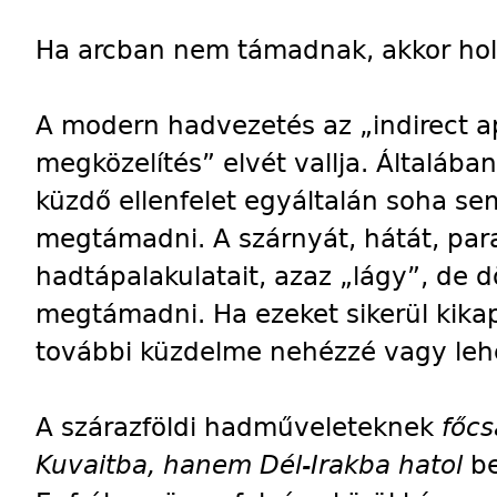
Ha arcban nem támadnak, akkor hol
A modern hadvezetés az „indirect a
megközelítés” elvét vallja. Általá
küzdő ellenfelet egyáltalán soha s
megtámadni. A szárnyát, hátát, par
hadtápalakulatait, azaz „lágy”, de d
megtámadni. Ha ezeket sikerül kikap
további küzdelme nehézzé vagy lehe
A szárazföldi hadműveleteknek
főc
Kuvaitba, hanem Dél-Irakba hatol
be