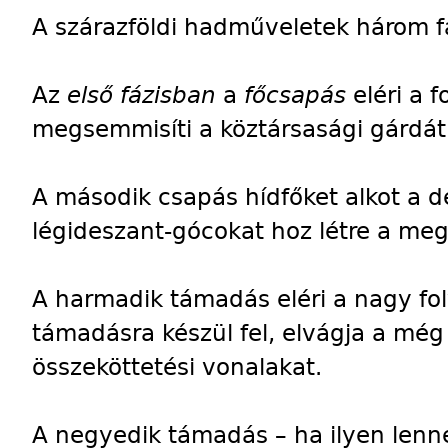
A szárazföldi hadműveletek három f
Az
első fázisban
a
főcsapás
eléri a 
megsemmisíti a köztársasági gárdát
A második csapás hídfőket alkot a dé
légideszant-gócokat hoz létre a meg
A harmadik támadás eléri a nagy fol
támadásra készül fel, elvágja a még
összeköttetési vonalakat.
A negyedik támadás – ha ilyen lenne