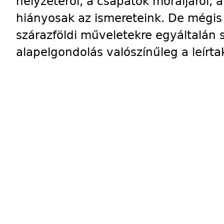
helyzetéről, a csapatok moráljáról, 
hiányosak az ismereteink. De mégis
szárazföldi műveletekre egyáltalán 
alapelgondolás valószínűleg a leírta