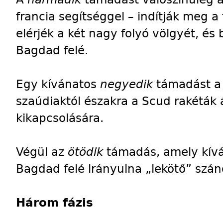
francia segítséggel – indítják meg a
elérjék a két nagy folyó völgyét, és 
Bagdad felé.
Egy kívánatos
negyedik
támadást a 
szaúdiaktól északra a Scud rakéták á
kikapcsolására.
Végül az
ötödik
támadás, amely kívá
Bagdad felé irányulna „lekötő” szán
Három fázis