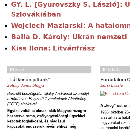
GY. L. [Gyurovszky S. László]: 
Szlovákiában
Wojciech Maziarski: A hatalomn
Balla D. Károly: Ukrán nemzeti
Kiss Ilona: Litvánfrász
Blogok
E-kikötő
„Túl későn jöttünk”
Forradalom 
Zolnay János blogja
Eörsi László
Beszélő-beszélgetés Ujlaky Andrással az Esélyt
a Hátrányos Helyzetű Gyerekeknek Alapítvány
(CFCF) elnökével
A „kieg” ostrom
Egyike voltál azoknak, akik Magyarországra
1956. október 23-
hazatérve roma, esélyegyenlőségi ügyekkel
a sztálinista hat
kezdtek foglalkozni, és ráadásul
fegyvereket szere
kapcsolatrendszerük révén ehhez még
ostromolni kezdt