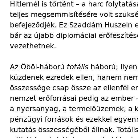
Hitlernél is tőrtént – a harc folyta
teljes megsemmisítésére volt szüks
befejeződjék. Ez Szaddám Huszein e
bár az újabb diplomáciai erőfeszíté
vezethetnek.
Az Öböl-háború
totális
háború; ilye
küzdenek ezredek ellen, hanem nem
összessége csap össze az ellenfél e
nemzet erőforrásai pedig az ember
a nyersanyag, a termelőüzemek, a k
pénzügyi források és ezekkel egye
kutatás összességéből állnak. Totá