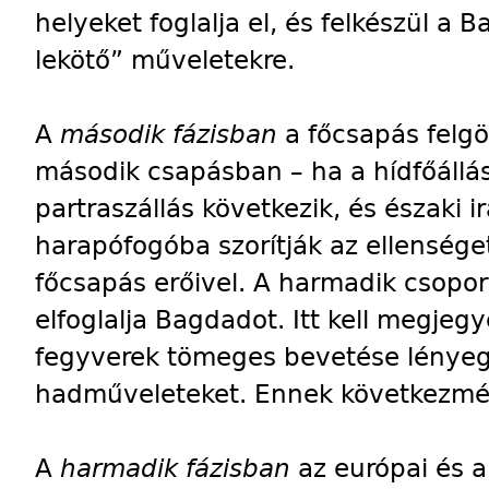
helyeket foglalja el, és felkészül a
lekötő” műveletekre.
A
második fázisban
a főcsapás felgön
második csapásban – ha a hídfőállás
partraszállás következik, és északi
harapófogóba szorítják az ellensége
főcsapás erőivel. A harmadik csopor
elfoglalja Bagdadot. Itt kell megjegy
fegyverek tömeges bevetése lénye
hadműveleteket. Ennek következmén
A
harmadik fázisban
az európai és 