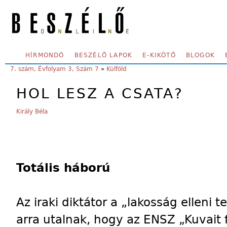
Skip to main content
SECONDARY MENU
HÍRMONDÓ
BESZÉLŐ LAPOK
E-KIKÖTŐ
BLOGOK
YOU ARE HERE:
7. szám, Évfolyam 3, Szám 7
»
Külföld
HOL LESZ A CSATA?
Király Béla
Totális háború
Az iraki diktátor a „lakosság elleni t
arra utalnak, hogy az ENSZ „Kuvait 