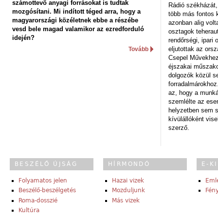
számottevő anyagi forrásokat is tudtak
Rádió székházát,
mozgósítani. Mi indított téged arra, hogy a
több más fontos 
magyarországi közéletnek ebbe a részébe
azonban alig volt
vesd bele magad valamikor az ezredforduló
osztagok teheraut
idején?
rendőrségi, ipar
eljutottak az ors
Tovább
Csepel Művekhez 
éjszakai műszakot
dolgozók közül s
forradalmárokhoz.
az, hogy a munk
szemlélte az es
helyzetben sem s
kívülállóként vise
szerző.
BESZÉLŐ ÚJSÁG
HÍRMONDÓ
E-K
Folyamatos jelen
Hazai vizek
Eml
Beszélő-beszélgetés
Mozduljunk
Fény
Roma-dosszié
Más vizek
Kultúra