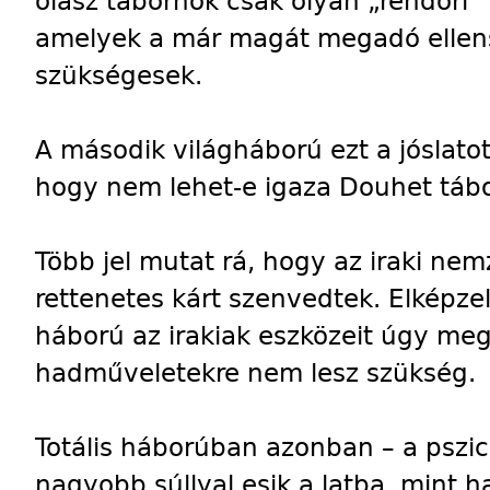
olasz tábornok csak olyan „rendőri”
amelyek a már magát megadó ellens
szükségesek.
A második világháború ezt a jóslato
hogy nem lehet-e igaza Douhet tábo
Több jel mutat rá, hogy az iraki nem
rettenetes kárt szenvedtek. Elképzel
háború az irakiak eszközeit úgy meg
hadműveletekre nem lesz szükség.
Totális háborúban azonban – a pszic
nagyobb súllyal esik a latba, mint