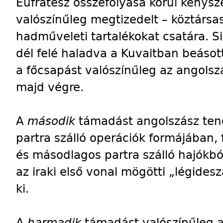
Eufrátesz összefolyása körül kénysze
valószínűleg megtizedelt – köztársa
hadműveleti tartalékokat csatára. Si
dél felé haladva a Kuvaitban beáso
a főcsapást valószínűleg az angolsz
majd végre.
A
második
támadást angolszász teng
partra szálló operációk formájában,
és másodlagos partra szálló hajókbó
az iraki első vonal mögötti „légide
ki.
A
harmadik
támadást valószínűleg a