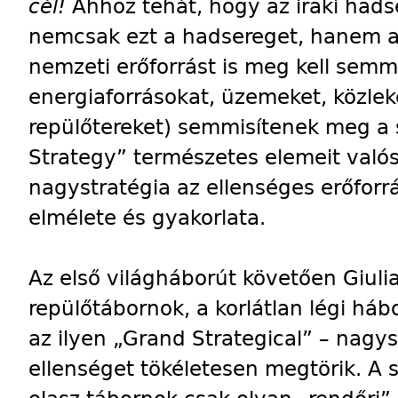
cél!
Ahhoz tehát, hogy az iraki hads
nemcsak ezt a hadsereget, hanem a
nemzeti erőforrást is meg kell semmi
energiaforrásokat, üzemeket, közlek
repülőtereket) semmisítenek meg a
Strategy” természetes elemeit valós
nagystratégia az ellenséges erőfo
elmélete és gyakorlata.
Az első világháborút követően Giuli
repülőtábornok, a korlátlan légi hábo
az ilyen „Grand Strategical” – nagys
ellenséget tökéletesen megtörik. A 