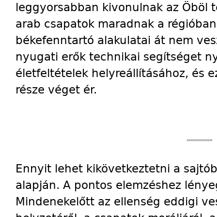
leggyorsabban kivonulnak az Öböl t
arab csapatok maradnak a régióba
békefenntartó alakulatai át nem ves
nyugati erők technikai segítséget n
életfeltételek helyreállításához, és 
része véget ér.
Ennyit lehet kikövetkeztetni a sajt
alapján. A pontos elemzéshez lénye
Mindenekelőtt az ellenség eddigi ve