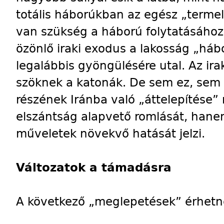
totális háborúkban az egész „terme
van szükség a háború folytatásához.
özönlő iraki exodus a lakosság „há
legalábbis gyöngülésére utal. Az ira
szöknek a katonák. De sem ez, sem az
részének Iránba való „áttelepítése”
elszántság alapvető romlását, hane
műveletek növekvő hatását jelzi.
Változatok a támadásra
A következő „meglepetések” érhet