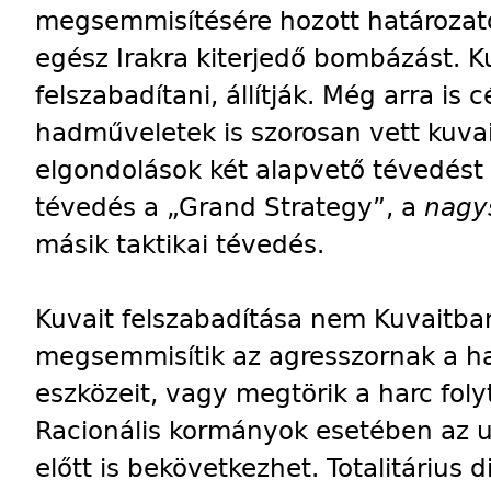
megsemmisítésére hozott határozato
egész Irakra kiterjedő bombázást. Ku
felszabadítani, állítják. Még arra is 
hadműveletek is szorosan vett kuvai
elgondolások két alapvető tévedést
tévedés a „Grand Strategy”, a
nagy
másik taktikai tévedés.
Kuvait felszabadítása nem Kuvaitban
megsemmisítik az agresszornak a ha
eszközeit, vagy megtörik a harc foly
Racionális kormányok esetében az ut
előtt is bekövetkezhet. Totalitárius 