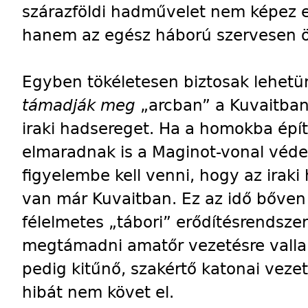
szárazföldi hadművelet nem képez el
hanem az egész háború szervesen ö
Egyben tökéletesen biztosak lehet
támadják meg
„arcban” a Kuvaitba
iraki hadsereget. Ha a homokba épí
elmaradnak is a Maginot-vonal véde
figyelembe kell venni, hogy az irak
van már Kuvaitban. Ez az idő bőven 
félelmetes „tábori” erődítésrendszer
megtámadni amatőr vezetésre valla
pedig kitűnő, szakértő katonai vezet
hibát nem követ el.