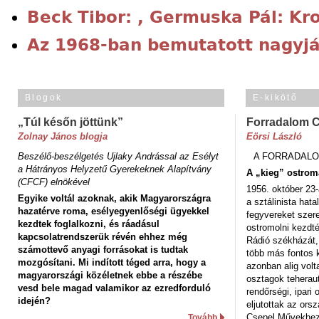
Beck Tibor: , Germuska Pál: Kr
Az 1968-ban bemutatott nagyjá
Blogok
E-kikötő
„Túl későn jöttünk”
Forradalom 
Zolnay János blogja
Eörsi László
Beszélő-beszélgetés Ujlaky Andrással az Esélyt
A FORRADALO
a Hátrányos Helyzetű Gyerekeknek Alapítvány
A „kieg” ostrom
(CFCF) elnökével
1956. október 23-
Egyike voltál azoknak, akik Magyarországra
a sztálinista hat
hazatérve roma, esélyegyenlőségi ügyekkel
fegyvereket szere
kezdtek foglalkozni, és ráadásul
ostromolni kezdt
kapcsolatrendszerük révén ehhez még
Rádió székházát,
számottevő anyagi forrásokat is tudtak
több más fontos 
mozgósítani. Mi indított téged arra, hogy a
azonban alig volt
magyarországi közéletnek ebbe a részébe
osztagok teheraut
vesd bele magad valamikor az ezredforduló
rendőrségi, ipar
idején?
eljutottak az ors
Csepel Művekhez 
Tovább