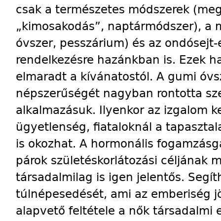
csak a természetes módszerek (megs
„kimosakodás”, naptármódszer), a
óvszer, pesszárium) és az ondósejt-e
rendelkezésre hazánkban is. Ezek 
elmaradt a kívánatostól. A gumi óvs
népszerűségét nagyban rontotta sze
alkalmazásuk. Ilyenkor az izgalom ke
ügyetlenség, fiataloknál a tapaszta
is okozhat. A hormonális fogamzásg
párok születéskorlátozási céljának 
társadalmilag is igen jelentős. Segí
túlnépesedését, ami az emberiség jö
alapvető feltétele a nők társadalm