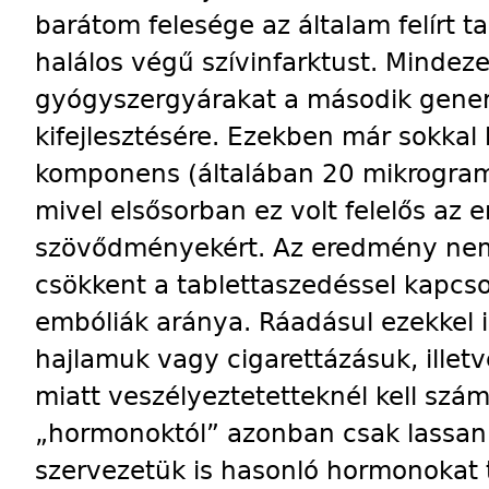
barátom felesége az általam felírt t
halálos végű szívinfarktust. Mindeze
gyógyszergyárakat a második gener
kifejlesztésére. Ezekben már sokka
komponens (általában 20 mikrogram
mivel elsősorban ez volt felelős az e
szövődményekért. Az eredmény nem 
csökkent a tablettaszedéssel kapcso
embóliák aránya. Ráadásul ezekkel i
hajlamuk vagy cigarettázásuk, illet
miatt veszélyeztetetteknél kell szám
„hormonoktól” azonban csak lassan c
szervezetük is hasonló hormonokat t