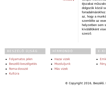
éjszakai műszakot
dolgozók közül s
forradalmárokhoz.
az, hogy a munk
szemlélte az es
helyzetben sem s
kívülállóként vise
szerző.
BESZÉLŐ ÚJSÁG
HÍRMONDÓ
E-K
Folyamatos jelen
Hazai vizek
Eml
Beszélő-beszélgetés
Mozduljunk
Fény
Roma-dosszié
Más vizek
Kultúra
© Copyright 2016, Beszélő. 