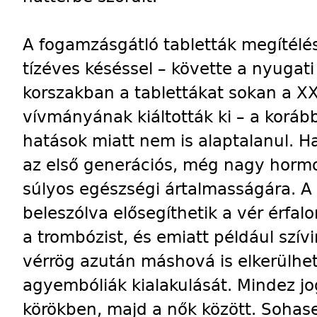
A fogamzásgátló tabletták megítél
tízéves késéssel – követte a nyugati
korszakban a tablettákat sokan a X
vívmányának kiáltották ki – a koráb
hatások miatt nem is alaptalanul. 
az első generációs, még nagy hormon
súlyos egészségi ártalmasságára. A
beleszólva elősegíthetik a vér érfal
a trombózist, és emiatt például szív
vérrög azután máshová is elkerülh
agyembóliák kialakulását. Mindez jo
körökben, majd a nők között. Soha