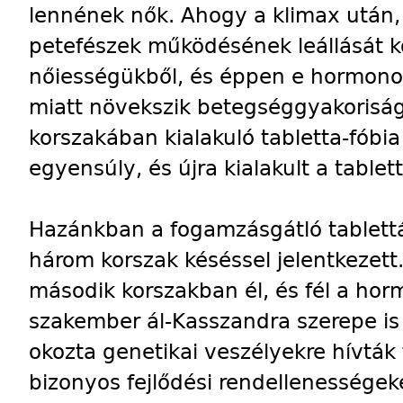
lennének nők. Ahogy a klimax után,
petefészek működésének leállását k
nőiességükből, és éppen e hormon
miatt növekszik betegséggyakoriság
korszakában kialakuló tabletta-fóbia
egyensúly, és újra kialakult a table
Hazánkban a fogamzásgátló tablett
három korszak késéssel jelentkezet
második korszakban él, és fél a ho
szakember ál-Kasszandra szerepe is k
okozta genetikai veszélyekre hívták 
bizonyos fejlődési rendellenességek