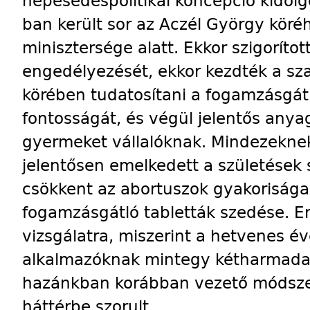
népesedéspolitikai koncepció kidol
ban került sor az Aczél György köré
minisztersége alatt. Ekkor szigoríto
engedélyezését, ekkor kezdték a s
körében tudatosítani a fogamzásgát
fontosságát, és végül jelentős anya
gyermeket vállalóknak. Mindezekne
jelentősen emelkedett a születések 
csökkent az abortuszok gyakorisága,
fogamzásgátló tabletták szedése. 
vizsgálatra, miszerint a hetvenes 
alkalmazóknak mintegy kétharmada a
hazánkban korábban vezető módszer
háttérbe szorult.