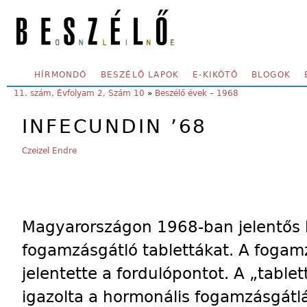
Skip to main content
SECONDARY MENU
HÍRMONDÓ
BESZÉLŐ LAPOK
E-KIKÖTŐ
BLOGOK
YOU ARE HERE:
11. szám, Évfolyam 2, Szám 10
»
Beszélő évek – 1968
INFECUNDIN ’68
Czeizel Endre
Magyarországon 1968-ban jelentős k
fogamzásgátló tablettákat. A fogam
jelentette a fordulópontot. A „tablet
igazolta a hormonális fogamzásgátl