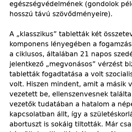
egészségvédelmének (gondolok péld
hosszú távú szövődményeire).
A „klasszikus” tabletták két összetev
komponens lényegében a fogamzásg
a ciklusos, általában 21 napos szed
jelentkező „megvonásos” vérzést bi
tabletták fogadtatása a volt szocia
volt. Hiszen mindent, amit a másik v
vezetett be, ellenszenvesnek találta
vezetők tudatában a hatalom a nép
kapcsolatban állt, így a születéskorl
abortuszt is sokáig tiltották. Már cs