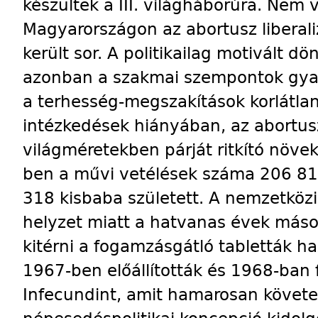
készültek a III. világháborúra. Nem 
Magyarországon az abortusz liberal
került sor. A politikailag motivált 
azonban a szakmai szempontok gyak
a terhesség-megszakítások korlátl
intézkedések hiányában, az abortu
világméretekben párját ritkító növe
ben a művi vetélések száma 206 817
318 kisbaba született. A nemzetközi
helyzet miatt a hatvanas évek máso
kitérni a fogamzásgátló tabletták ha
1967-ben előállították és 1968-ban
Infecundint, amit hamarosan követet