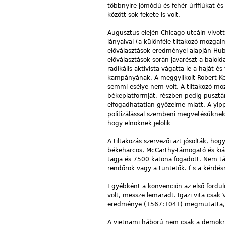
többnyire jómódú és fehér úrifiúkat és
között sok fekete is volt.
Augusztus elején Chicago utcáin vívott 
lányaival (a különféle tiltakozó mozga
előválasztások eredményei alapján Hube
előválasztások során javarészt a balol
radikális aktivista vágatta le a haját
kampányának. A meggyilkolt Robert Ke
semmi esélye nem volt. A tiltakozó m
békeplatformját, részben pedig puszt
elfogadhatatlan győzelme miatt. A yipp
politizálással szembeni megvetésüknek,
hogy elnöknek jelölik
A tiltakozás szervezői azt jósolták, ho
békeharcos, McCarthy-támogató és kiáb
tagja és 7500 katona fogadott. Nem tár
rendőrök vagy a tüntetők. És a kérdésre
Egyébként a konvención az első fordu
volt, messze lemaradt. Igazi vita csak
eredménye (1567:1041) megmutatta, 
A vietnami háború nem csak a demokratá