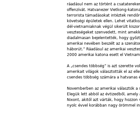
ráadásul nem az történt a csatatereken
offenzívát. Hatvanezer Vietkong-katon
terrorista támadásokat intéztek rendő
követségi épületek ellen. Lehet vitatko
dél-vietnamiaknak végül sikerült kiszor
veszteségeket szenvedett, mint amekko
diadalmasan bejelentették, hogy győzt
amerikai nevében beszélt az a szenátor
háborút.” Ráadásul az amerikai veszt
2000 amerikai katona esett el Vietna
A „csendes többség” is azt szerette v
amerikait világok választották el az ell
csendes többség számára a hatvanas é
Novemberben az amerikai választók a s
Elegük lett abból az évtizedből, amely 
Nixont, akitől azt várták, hogy hozzon
nyolc évvel korábban nagy örömmel in