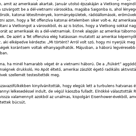
, amit az amerikaiak akartak. Január utolsó éjszakáján a Vietkong megindít
a szivárgott be a dél-vietnami városokba, magába Saigonba is, ahol lénye
rőrsök, katonai létesítmények, kormányépületek, rádióállomások, erőművek
zni azon, hogy a Tet offenzíva katonai értelemben siker volt-e. Az amerikai
ítani a Vietkongot a városokból, és az is biztos, hogy a Vietkong sokkal n
rát az amerikaiak és a dél-vietnamiak. Ennek alapján az amerikai táborn
ek. De azért a Tet offenzíva elég hatásosan mutatott az amerikai képernyő
, aki elképedve kérdezte: „Mi történt? Arról volt szó, hogy mi nyerjük meg 
eségek korántsem voltak elhanyagolhatók. Májusban, a háború legvéreseb
mban.
olna, ha minél hamarabb véget ér a vietnami háború. De a „fiúkért” aggódó
enségnek drukkoló, Ho Apót éltető, amerikai zászlót égető radikális aktivistá
vek szellemét testesítették meg.
zavazófülkékben kinyilvánították, hogy elegük lett a turbulens hatvanas é
annyi lelkesedéssel indult, de végül káoszba fulladt. Elnökké választották 
 vissza valamennyit azokból az unalmas, kispolgári Eisenhower-évekből, a
tettek búcsút.