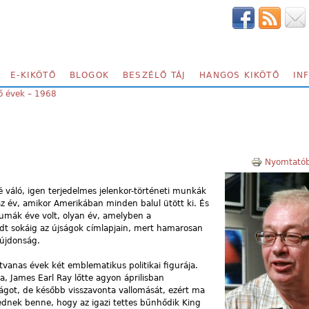
E-KIKÖTŐ
BLOGOK
BESZÉLŐ TÁJ
HANGOS KIKÖTŐ
IN
ő évek – 1968
Nyomtatób
é váló, igen terjedelmes jelenkor-történeti munkák
 az év, amikor Amerikában minden balul ütött ki. És
umák éve volt, olyan év, amelyben a
t sokáig az újságok címlapjain, mert hamarosan
 újdonság.
tvanas évek két emblematikus politikai figurája.
a, James Earl Ray lőtte agyon áprilisban
ágot, de később visszavonta vallomását, ezért ma
kednek benne, hogy az igazi tettes bűnhődik King