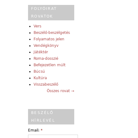
FOLYÓIRAT
ROVATOK
Vers
Beszélő-beszélgetés
Folyamatos jelen
Vendégkönyv
Játéktér
Roma-dosszié
Befejezetlen múlt
Búcsú
Kultúra
Visszabeszélő
Összes rovat →
BESZÉLŐ
HÍRLEVÉL
Email:
*