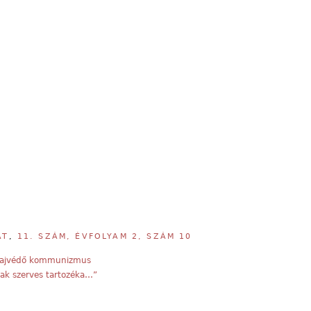
AT
,
11. SZÁM, ÉVFOLYAM 2, SZÁM 10
 fajvédő kommunizmus
nak szerves tartozéka…”