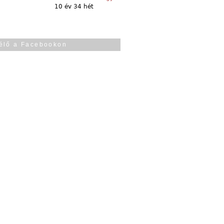
10 év 34 hét
élő a Facebookon