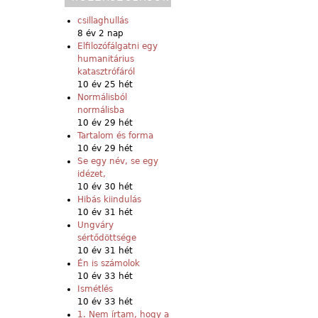
csillaghullás
8 év 2 nap
Elfilozófálgatni egy
humanitárius
katasztrófáról
10 év 25 hét
Normálisból
normálisba
10 év 29 hét
Tartalom és forma
10 év 29 hét
Se egy név, se egy
idézet,
10 év 30 hét
Hibás kiindulás
10 év 31 hét
Ungváry
sértődöttsége
10 év 31 hét
Én is számolok
10 év 33 hét
Ismétlés
10 év 33 hét
1. Nem írtam, hogy a