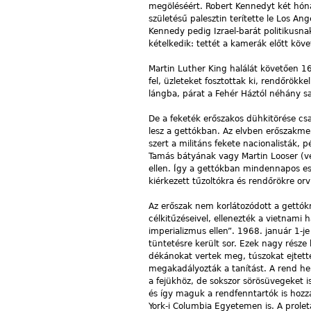
megöléséért. Robert Kennedyt két hóna
születésű palesztin terítette le Los An
Kennedy pedig Izrael-barát politikusn
kételkedik: tettét a kamerák előtt követ
Martin Luther King halálát követően 16
fel, üzleteket fosztottak ki, rendőrök
lángba, párat a Fehér Háztól néhány sa
De a feketék erőszakos dühkitörése csa
lesz a gettókban. Az elvben erőszakme
szert a militáns fekete nacionalisták,
Tamás bátyának vagy Martin Looser (ves
ellen. Így a gettókban mindennapos ese
kiérkezett tűzoltókra és rendőrökre or
Az erőszak nem korlátozódott a gettókr
célkitűzéseivel, ellenezték a vietnami
imperializmus ellen”. 1968. január 1-j
tüntetésre került sor. Ezek nagy része
dékánokat vertek meg, túszokat ejtett
megakadályozták a tanítást. A rend hel
a fejükhöz, de sokszor sörösüvegeket is
és így maguk a rendfenntartók is hozz
York-i Columbia Egyetemen is. A proleta