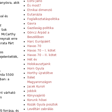
Eörsi Janó
anyósra, akik
És most?
Etnikai dimenzió
Eutanázia
val és
Foglalkoztatáspolitika
Gavra
z
Gazdaság-politika
. Sok
Göncz Árpád a
en McCarthy
Beszélőben
reynak erre
Harc Európáért
rata Párt
Havas 70
Havas 70 – I. kötet
yos
Havas 70 – II. kötet
jelentették,
Hét év
Holokausztjaink
Horn Gyula
,
Horthy újratöltve
árda 5500
Ítélet
óban: a
Magyarországon
Jacek Kuroń
Jobbik
nt várható
Könyvajánló
ás
Korunk hősei
Kozák Gyula posztok
Levéltári zabrálás
ő forrása, és