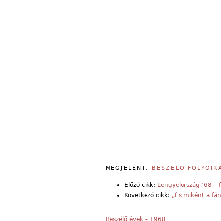
MEGJELENT:
BESZÉLŐ FOLYÓIR
Előző cikk:
Lengyelország ’68 –
Következő cikk:
„És miként a fá
Beszélő évek – 1968