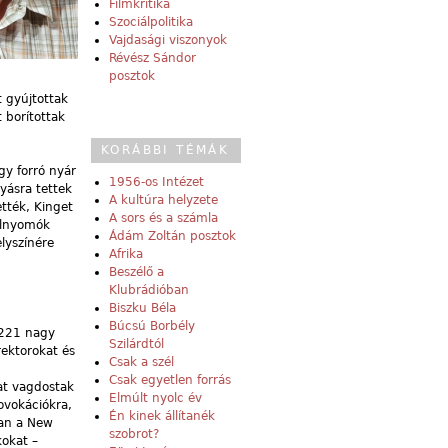
Filmkritika
Szociálpolitika
Vajdasági viszonyok
Révész Sándor
posztok
t gyújtottak
 borítottak
KORÁBBI TÉMÁK
gy forró nyár
1956-os Intézet
yásra tettek
A kultúra helyzete
tték, Kinget
A sors és a számla
 elnyomók
Ádám Zoltán posztok
lyszínére
Afrika
Beszélő a
Klubrádióban
Biszku Béla
Búcsú Borbély
 221 nagy
Szilárdtól
rektorokat és
Csak a szél
Csak egyetlen forrás
kat vagdostak
Elmúlt nyolc év
rovokációkra,
Én kinek állítanék
ban a New
szobrot?
kokat –