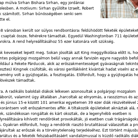
p múlva Sirhan Bishara Sirhan, egy jordániai
gelesben. A motívum: Sirhan gyűlölte Izraelt, Robert
ak számított. Sirhan bűnösségében senki sem
te el.
8 városban került sor súlyos rendbontásra: feldühödött feketék épületeke
kel csaptak össze, fehérekre támadtak. Egyedül Washingtonban 711 épületet
rokra. A rend helyreállításához 55 ezer katonára volt szükség.
k keveseket lepett meg. Sokan jósolták azt King meggyilkolása előtt is, ho
ntes polgárjogi mozgalmon belül vagy annak farvizén egyre nagyobb befol
 például a Fekete Párducok, akik az erőszakmentességet gyávaságnak tekinte
ztes) Kingnek csúfolták, és városi gerillákként kívántak hadat viselni az
mény volt a gyújtogatás, a fosztogatás. Előfordult, hogy a gyújtogatás he
vlövészek támadtak.
a. A radikális baloldali diákok lelkesen azonosultak a polgárjogi mozgalom
 háborút, valamint úgy általában „harcoltak az elnyomás, a rasszizmus és az
e és június 15-e között 101 amerikai egyetemen 39 ezer diák részvételével
 korántsem volt erőszakmentes affér. A tiltakozók épületeket aknáztak alá, 
ek, szándékosan rongáltak és kárt okoztak, de a legenyhébb esetben is
yreállítására kihívott rendőröket provokálták, jó esetben csak trágárságo
. Gyakran előfordult, hogy a rendőrök riasztó brutalitással válaszoltak a p
ájárultak az erőszak és a törvénytelenség terjedéséhez. Ezt történt május
riátus és a feketék felszabadításáért vandalizmussal is küzdő radikális diá