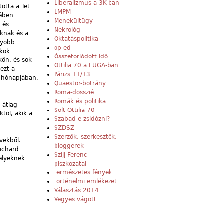
Liberalizmus a 3K-ban
otta a Tet
LMPM
gében
Menekültügy
 és
Nekrológ
aknak és a
Oktatáspolitika
agyobb
op-ed
okok
Összetorlódott idő
kön, és sok
Ottilia 70 a FUGA-ban
ezt a
Párizs 11/13
b hónapjában,
Quaestor-botrány
Roma-dosszié
Romák és politika
 átlag
Solt Ottilia 70
któl, akik a
Szabad-e zsidózni?
SZDSZ
Szerzők, szerkesztők,
vekből.
bloggerek
Richard
Szijj Ferenc
melyeknek
piszkozatai
Természetes fények
Történelmi emlékezet
Választás 2014
Vegyes vágott