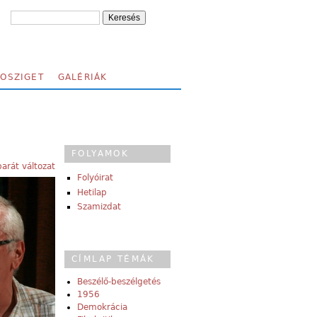
FOSZIGET
GALÉRIÁK
FOLYAMOK
arát változat
Folyóirat
Hetilap
Szamizdat
CÍMLAP TÉMÁK
Beszélő-beszélgetés
1956
Demokrácia