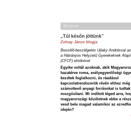
Blogok
„Túl későn jöttünk”
Zolnay János blogja
Beszélő-beszélgetés Ujlaky Andrással az
a Hátrányos Helyzetű Gyerekeknek Alapí
(CFCF) elnökével
Egyike voltál azoknak, akik Magyarors
hazatérve roma, esélyegyenlőségi ügy
kezdtek foglalkozni, és ráadásul
kapcsolatrendszerük révén ehhez még
számottevő anyagi forrásokat is tudtak
mozgósítani. Mi indított téged arra, ho
magyarországi közéletnek ebbe a rész
vesd bele magad valamikor az ezredfo
idején?