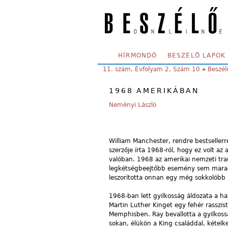
Skip to main content
SECONDARY MENU
HÍRMONDÓ
BESZÉLŐ LAPOK
YOU ARE HERE:
11. szám, Évfolyam 2, Szám 10
»
Beszél
1968 AMERIKÁBAN
Neményi László
William Manchester, rendre bestsellerr
szerzője írta 1968-ról, hogy ez volt az
valóban. 1968 az amerikai nemzeti tra
legkétségbeejtőbb esemény sem marad
leszorította onnan egy még sokkolóbb
1968-ban lett gyilkosság áldozata a ha
Martin Luther Kinget egy fehér rasszist
Memphisben. Ray bevallotta a gyilkoss
sokan, élükön a King családdal, kétel