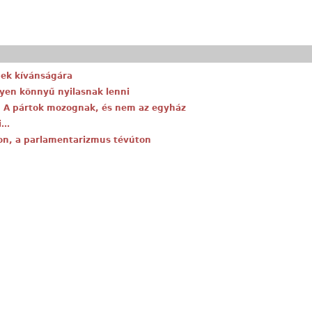
gek kívánságára
lyen könnyű nyilasnak lenni
: A pártok mozognak, és nem az egyház
li…
on, a parlamentarizmus tévúton