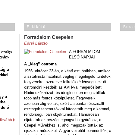
E-kikötő
Besz
Forradalom Csepelen
Eörsi László
 Esélyt
A FORRADALOM
tvány
ELSŐ NAPJAI
A „kieg” ostroma
zágra
1956. október 23-án, a késő esti órákban, amikor
ekkel
a sztálinista hatalmat végleg megelégelő tüntetők
fegyvereket szerezve felkelőkké lényegültek át,
ostromolni kezdték az ÁVH-val megerősített
Rádió székházát, és ideiglenesen megszálltak
gy a
több más fontos középületet. Fegyvereik
ébe
azonban alig voltak, ezért a spontán összeállt
rduló
osztagok teherautókkal látogatták meg a katonai,
rendőrségi, ipari objektumokat. Hamarosan
eljutottak az ország legnagyobb gyárához, a
Tovább
Csepel Művekhez is, ahol megszakították az
éjszakai műszakot. A gyár vezetőit berendelték, a