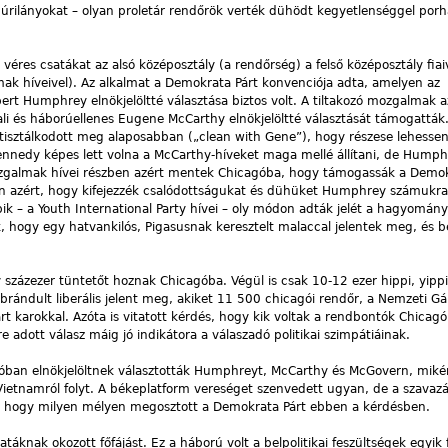
 úrilányokat – olyan proletár rendőrök verték dühödt kegyetlenséggel porh
véres csatákat az alsó középosztály (a rendőrség) a felső középosztály fiai
lmak híveivel). Az alkalmat a Demokrata Párt konvenciója adta, amelyen az
rt Humphrey elnökjelöltté választása biztos volt. A tiltakozó mozgalmak a
dali és háborúellenes Eugene McCarthy elnökjelöltté választását támogatták
 és tisztálkodott meg alaposabban („clean with Gene”), hogy részese lehess
nnedy képes lett volna a McCarthy-híveket maga mellé állítani, de Humph
ozgalmak hívei részben azért mentek Chicagóba, hogy támogassák a Demok
án azért, hogy kifejezzék csalódottságukat és dühüket Humphrey számukra
ik – a Youth International Party hívei – oly módon adták jelét a hagyomán
 hogy egy hatvankilós, Pigasusnak keresztelt malaccal jelentek meg, és be
gy százezer tüntetőt hoznak Chicagóba. Végül is csak 10-12 ezer hippi, yippi
rándult liberális jelent meg, akiket 11 500 chicagói rendőr, a Nemzeti G
t karokkal. Azóta is vitatott kérdés, hogy kik voltak a rendbontók Chicag
 adott válasz máig jó indikátora a válaszadó politikai szimpátiáinak.
lóban elnökjelöltnek választották Humphreyt, McCarthy és McGovern, miké
 Vietnamról folyt. A békeplatform vereséget szenvedett ugyan, de a szavaz
hogy milyen mélyen megosztott a Demokrata Párt ebben a kérdésben.
knak okozott főfájást. Ez a háború volt a belpolitikai feszültségek egyik f