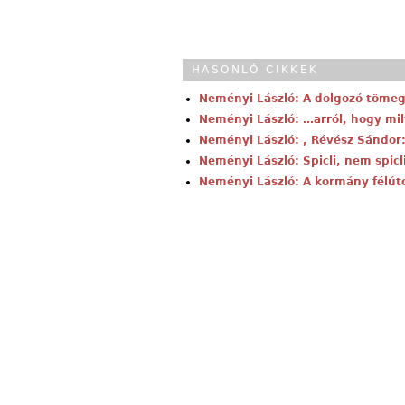
HASONLÓ CIKKEK
Neményi László: A dolgozó töme
Neményi László: …arról, hogy mi
Neményi László: , Révész Sándor
Neményi László: Spicli, nem spic
Neményi László: A kormány félút