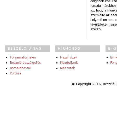
dolgozók közül s
forradalmárokhoz.
az, hogy a munk
szemlélte az es
helyzetben sem s
kívülállóként vise
szerző.
BESZÉLŐ ÚJSÁG
HÍRMONDÓ
E-K
Folyamatos jelen
Hazai vizek
Eml
Beszélő-beszélgetés
Mozduljunk
Fény
Roma-dosszié
Más vizek
Kultúra
© Copyright 2016, Beszélő. 