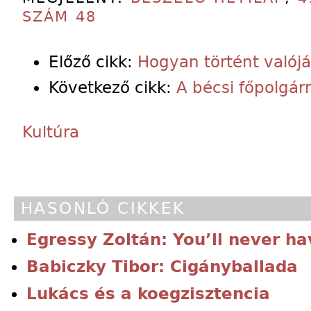
SZÁM 48
Előző cikk:
Hogyan történt valój
Következő cikk:
A bécsi főpolgá
Kultúra
HASONLÓ CIKKEK
Egressy Zoltán: You’ll never ha
Babiczky Tibor: Cigányballada
Lukács és a koegzisztencia