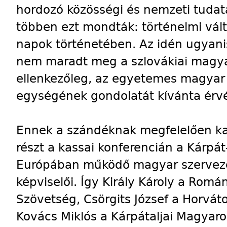
hordozó közösségi és nemzeti tudatá
többen ezt mondták: történelmi vált
napok történetében. Az idén ugyanis
nem maradt meg a szlovákiai magyar
ellenkezőleg, az egyetemes magyar
egységének gondolatát kívánta érvén
Ennek a szándéknak megfelelően ka
részt a kassai konferencián a Kárp
Európában működő magyar szervezet
képviselői. Így Király Károly a Rom
Szövetség, Csörgits József a Horvá
Kovács Miklós a Kárpátaljai Magyar