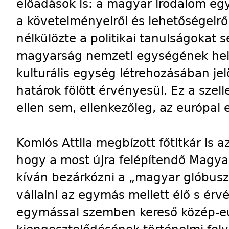
előadások is: a magyar irodalom eg
a követelményeiről és lehetőségeirő
nélkülözte a politikai tanulságokat s
magyarság nemzeti egységének hely
kulturális egység létrehozásában jel
határok fölött érvényesül. Ez a szel
ellen sem, ellenkezőleg, az európai 
Komlós Attila megbízott főtitkár is 
hogy a most újra felépítendő Magy
kíván bezárkózni a „magyar glóbus
vállalni az egymás mellett élő s é
egymással szemben kereső közép-e