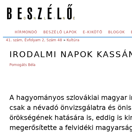
Skip to main content
SECONDARY MENU
HÍRMONDÓ
BESZÉLŐ LAPOK
E-KIKÖTŐ
BLOGOK
YOU ARE HERE:
41. szám, Évfolyam 2, Szám 48
»
Kultúra
IRODALMI NAPOK KASSÁ
Pomogáts Béla
A hagyományos szlovákiai magyar ir
csak a névadó önvizsgálatra és önis
örökségének hatására is, eddig is ki
megerősítette a felvidéki magyarság