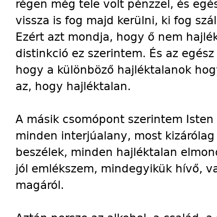
régen még tele volt pénzzel, és egé
vissza is fog majd kerülni, ki fog szá
Ezért azt mondja, hogy ő nem hajlékt
distinkció ez szerintem. És az egé
hogy a különböző hajléktalanok hog
az, hogy hajléktalan.
A másik csomópont szerintem Isten 
minden interjúalany, most kizárólag 
beszélek, minden hajléktalan elmond
jól emlékszem, mindegyikük hívő, vag
magáról.