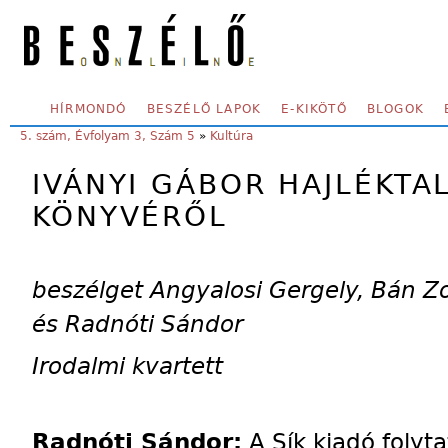
Skip to main content
SECONDARY MENU
HÍRMONDÓ
BESZÉLŐ LAPOK
E-KIKÖTŐ
BLOGOK
YOU ARE HERE:
5. szám, Évfolyam 3, Szám 5
»
Kultúra
IVÁNYI GÁBOR HAJLÉKTA
KÖNYVÉRŐL
beszélget Angyalosi Gergely, Bán 
és Radnóti Sándor
Irodalmi kvartett
Radnóti Sándor:
A Sík kiadó folyt