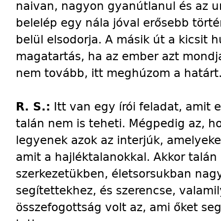
naivan, nagyon gyanútlanul és az ur
belelép egy nála jóval erősebb törté
belül elsodorja. A másik út a kicsit
magatartás, ha az ember azt mondj
nem tovább, itt meghúzom a határt
R. S.:
Itt van egy írói feladat, amit 
talán nem is teheti. Mégpedig az, 
legyenek azok az interjúk, amelyeket
amit a hajléktalanokkal. Akkor talán 
szerkezetükben, életsorsukban nagy
segítettekhez, és szerencse, valami
összefogottság volt az, ami őket se