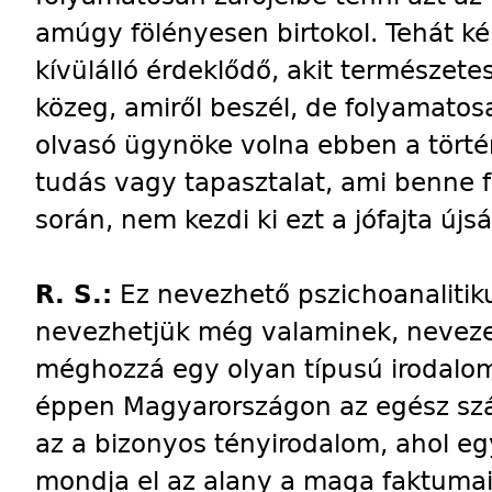
amúgy fölényesen birtokol. Tehát ké
kívülálló érdeklődő, akit természet
közeg, amiről beszél, de folyamatos
olvasó ügynöke volna ebben a tört
tudás vagy tapasztalat, ami benne 
során, nem kezdi ki ezt a jófajta újsá
R. S.:
Ez nevezhető pszichoanalitik
nevezhetjük még valaminek, nevezet
méghozzá egy olyan típusú irodalo
éppen Magyarországon az egész szá
az a bizonyos tényirodalom, ahol e
mondja el az alany a maga faktumait