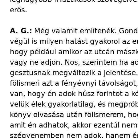
erős.
A. G.:
Még valamit említenék. Gond
végül is milyen hatást gyakorol az 
hogy például amikor az utcán mászk
vagy ne adjon. Nos, szerintem ha ad
gesztusnak megváltozik a jelentése.
fölismeri azt a fényévnyi távolságot
van, hogy én adok húsz forintot a k
velük élek gyakorlatilag, és megprób
könyv olvasása után fölismerem, ho
amit én adhatok, akkor ezentúl nem
szégyenemben nem adok, hanem épp