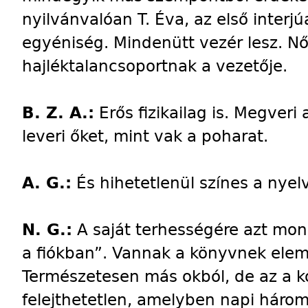
nyilvánvalóan T. Éva, az első interj
egyéniség. Mindenütt vezér lesz. Nő
hajléktalancsoportnak a vezetője.
B. Z. A.:
Erős fizikailag is. Megveri 
leveri őket, mint vak a poharat.
A. G.:
És hihetetlenül színes a nyel
N. G.:
A saját terhességére azt mo
a fiókban”. Vannak a könyvnek elemen
Természetesen más okból, de az a kó
felejthetetlen, amelyben napi három