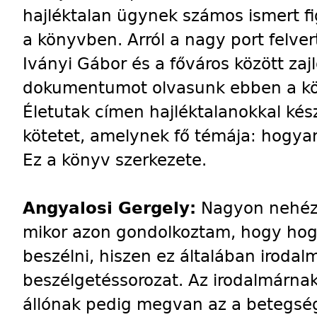
hajléktalan ügynek számos ismert fi
a könyvben. Arról a nagy port felvert
Iványi Gábor és a főváros között za
dokumentumot olvasunk ebben a köt
Életutak címen hajléktalanokkal kész
kötetet, amelynek fő témája: hogyan
Ez a könyv szerkezete.
Angyalosi Gergely:
Nagyon nehéz
mikor azon gondolkoztam, hogy hogy
beszélni, hiszen ez általában irodal
beszélgetéssorozat. Az irodalmárna
állónak pedig megvan az a betegsé