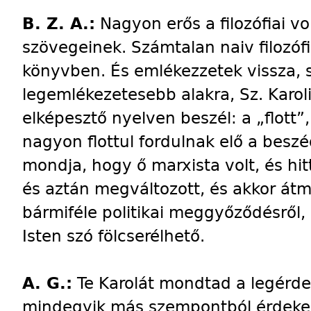
B. Z. A.:
Nagyon erős a filozófiai vo
szövegeinek. Számtalan naiv filozó
könyvben. És emlékezzetek vissza,
legemlékezetesebb alakra, Sz. Karolin
elképesztő nyelven beszél: a „flott”,
nagyon flottul fordulnak elő a beszé
mondja, hogy ő marxista volt, és hit
és aztán megváltozott, és akkor átme
bármiféle politikai meggyőződésről,
Isten szó fölcserélhető.
A. G.:
Te Karolát mondtad a legérd
mindegyik más szempontból érdekes