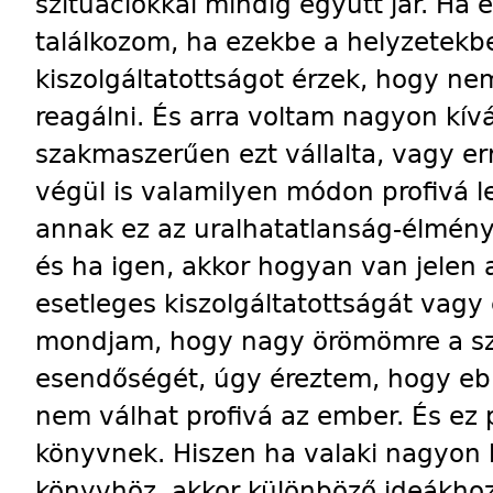
szituációkkal mindig együtt jár. Ha
találkozom, ha ezekbe a helyzetekbe
kiszolgáltatottságot érzek, hogy ne
reagálni. És arra voltam nagyon kív
szakmaszerűen ezt vállalta, vagy er
végül is valamilyen módon profivá 
annak ez az uralhatatlanság-élmény
és ha igen, akkor hogyan van jelen
esetleges kiszolgáltatottságát vagy
mondjam, hogy nagy örömömre a sz
esendőségét, úgy éreztem, hogy e
nem válhat profivá az ember. És ez 
könyvnek. Hiszen ha valaki nagyon 
könyvhöz, akkor különböző ideákhoz 