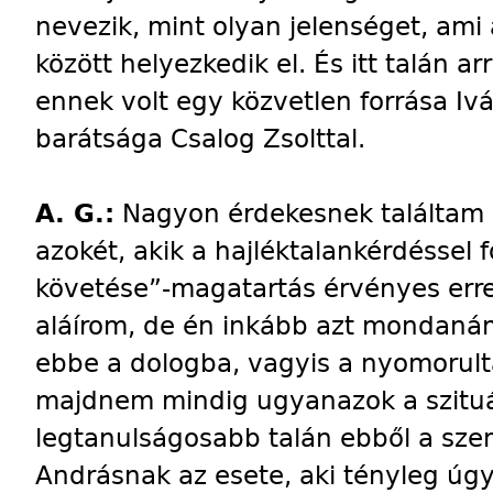
nevezik, mint olyan jelenséget, ami a
között helyezkedik el. És itt talán ar
ennek volt egy közvetlen forrása Iv
barátsága Csalog Zsolttal.
A. G.:
Nagyon érdekesnek találtam 
azokét, akik a hajléktalankérdéssel 
követése”-magatartás érvényes erre
aláírom, de én inkább azt mondanám
ebbe a dologba, vagyis a nyomorulta
majdnem mindig ugyanazok a szituá
legtanulságosabb talán ebből a sz
Andrásnak az esete, aki tényleg úgy 