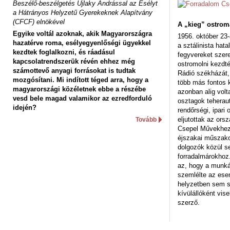
Beszélő-beszélgetés Ujlaky Andrással az Esélyt
a Hátrányos Helyzetű Gyerekeknek Alapítvány
(CFCF) elnökével
A „kieg” ostrom
Egyike voltál azoknak, akik Magyarországra
1956. október 23-
hazatérve roma, esélyegyenlőségi ügyekkel
a sztálinista hat
kezdtek foglalkozni, és ráadásul
fegyvereket szere
kapcsolatrendszerük révén ehhez még
ostromolni kezdt
számottevő anyagi forrásokat is tudtak
Rádió székházát,
mozgósítani. Mi indított téged arra, hogy a
több más fontos 
magyarországi közéletnek ebbe a részébe
azonban alig volt
vesd bele magad valamikor az ezredforduló
osztagok teheraut
idején?
rendőrségi, ipar
eljutottak az ors
Tovább
Csepel Művekhez 
éjszakai műszakot
dolgozók közül s
forradalmárokhoz.
az, hogy a munk
szemlélte az es
helyzetben sem s
kívülállóként vise
szerző.