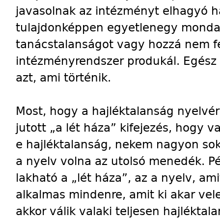
javasolnak az intézményt elhagyó h
tulajdonképpen egyetlenegy mondat
tanácstalanságot vagy hozzá nem fé
intézményrendszer produkál. Egész
azt, ami történik.
Most, hogy a hajléktalanság nyelvé
jutott „a lét háza” kifejezés, hogy v
e hajléktalanság, nekem nagyon sok
a nyelv volna az utolsó menedék. Pé
lakható a „lét háza”, az a nyelv, ami
alkalmas mindenre, amit ki akar vel
akkor válik valaki teljesen hajlékta