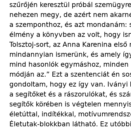
szűrőjén keresztül próbál szemügyre
nehezen megy, de azért nem akarnék
a szemponthoz, és azt mondanám:
élmény a könyvben az volt, hogy ism
Tolsztoj-sort, az Anna Karenina els
mindannyian ismerünk, és amely így
mind hasonlók egymáshoz, minden 
módján az.” Ezt a szentenciát én s
gondoltam, hogy ez így van. Iványi
a segítőket és a rászorulókat, és sz
segítők körében is végtelen mennyis
életúttal, indítékkal, motívumrendsz
Életutak-blokkban látható. Ez utóbbi