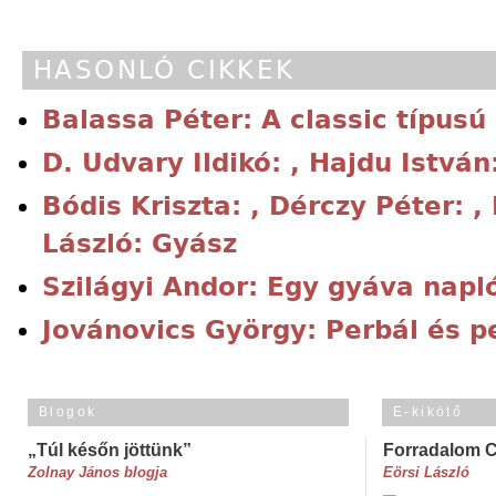
HASONLÓ CIKKEK
Balassa Péter: A classic típusú
D. Udvary Ildikó: , Hajdu Istvá
Bódis Kriszta: , Dérczy Péter: 
László: Gyász
Szilágyi Andor: Egy gyáva napl
Jovánovics György: Perbál és p
Blogok
E-kikötő
„Túl későn jöttünk”
Forradalom 
Zolnay János blogja
Eörsi László