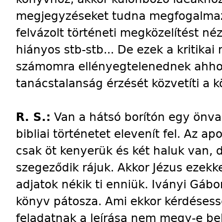
megjegyzéseket tudna megfogalmazn
felvázolt történeti megközelítést né
hiányos stb-stb... De ezek a kritika
számomra ellényegtelenednek ahhoz
tanácstalanság érzését közvetíti a k
R. S.:
Van a hátsó borítón egy önva
bibliai történetet elevenít fel. Az a
csak öt kenyerük és két haluk van,
szegeződik rájuk. Akkor Jézus ezekke
adjatok nékik ti enniük. Iványi Gábor
könyv pátosza. Ami ekkor kérdésessé
feladatnak a leírása nem megy-e bel