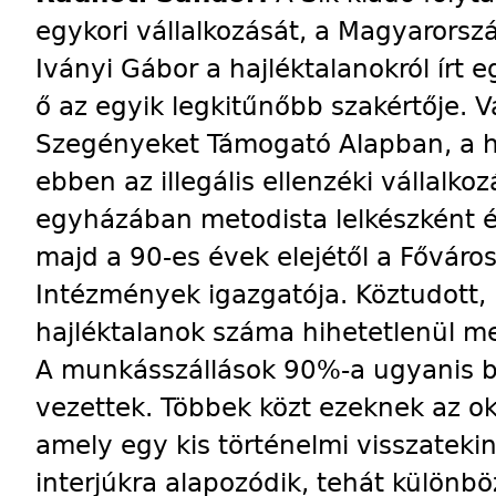
egykori vállalkozását, a Magyarorsz
Iványi Gábor a hajléktalanokról írt
ő az egyik legkitűnőbb szakértője. 
Szegényeket Támogató Alapban, a 
ebben az illegális ellenzéki vállalkoz
egyházában metodista lelkészként é
majd a 90-es évek elejétől a Főváros
Intézmények igazgatója. Köztudott,
hajléktalanok száma hihetetlenül m
A munkásszállások 90%-a ugyanis be
vezettek. Többek közt ezeknek az ok
amely egy kis történelmi visszateki
interjúkra alapozódik, tehát külön