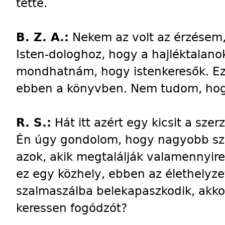
tette.
B. Z. A.:
Nekem az volt az érzésem, 
Isten-dologhoz, hogy a hajléktalanok
mondhatnám, hogy istenkeresők. Ez
ebben a könyvben. Nem tudom, hog
R. S.:
Hát itt azért egy kicsit a sze
Én úgy gondolom, hogy nagyobb sz
azok, akik megtalálják valamennyir
ez egy közhely, ebben az élethely
szalmaszálba belekapaszkodik, akko
keressen fogódzót?