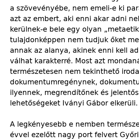
a szövevényébe, nem emeli-e ki pa
azt az embert, aki enni akar adni n
kerülnek-e bele egy olyan „metaetik
tulajdonképpen nem tudjuk őket meg
annak az alanya, akinek enni kell a
válhat karakterré. Most azt monda
természetesen nem tekinthető iro
dokumentumregénynek, dokumentu
ilyennek, megrendítőnek és jelentő
lehetőségeket Iványi Gábor elkerüli.
A legkényesebb e nemben természe
évvel ezelőtt nagy port felvert Győr