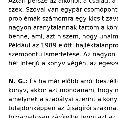
Aztán persze az alkohol, a család, a 
szex. Szóval van egypár csomópont.
problémák számomra egy kicsit zava
nagyon aránytalannak tartom a kön
benne, ami, azt hiszem, hogy unalmas
Például az 1989 előtti hajléktalanpr
szempontú ismertetése. Az nagyon l
hét interjú a könyv végén, az egés
N. G.:
És ha már előbb arról beszél
könyv, akkor azt mondanám, hogy m
amelynek a szabályai szerint a könyv
tulajdonképpen az újságírói szakma.
folyamatosan zárójelbe tenni azt az