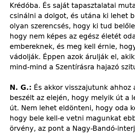
Krédóba. És saját tapasztalatai mut
csinálni a dolgot, és utána ki lehet 
olyan szerencsés, hogy ki tud belőle 
hogy nem képes az egész életét od
embereknek, és meg kell érnie, hogy 
vádolják. Éppen azok árulják el, aki
mind-mind a Szentírásra hajazó szit
N. G.:
És akkor visszajutunk ahhoz 
beszélt az elején, hogy melyik út a 
út. Nem lehet eldönteni, hogy oda k
hogy bele kell-e vetni magunkat e
örvény, az pont a Nagy-Bandó-interj