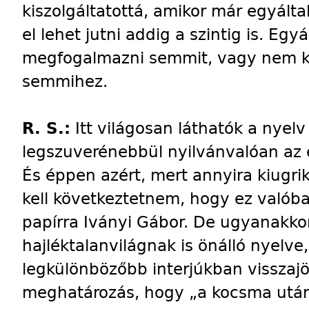
kiszolgáltatottá, amikor már egyált
el lehet jutni addig a szintig is. Eg
megfogalmazni semmit, vagy nem k
semmihez.
R. S.:
Itt világosan láthatók a nyelv
legszuverénebbül nyilvánvalóan az 
És éppen azért, mert annyira kiugrik
kell következtetnem, hogy ez valóban
papírra Iványi Gábor. De ugyanakk
hajléktalanvilágnak is önálló nyelve
legkülönbözőbb interjúkban visszajö
meghatározás, hogy „a kocsma után a