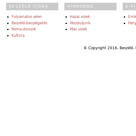
BESZÉLŐ ÚJSÁG
HÍRMONDÓ
E-K
Folyamatos jelen
Hazai vizek
Eml
Beszélő-beszélgetés
Mozduljunk
Fény
Roma-dosszié
Más vizek
Kultúra
© Copyright 2016, Beszélő. 