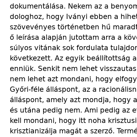
dokumentálása. Nekem az a benyom
dologhoz, hogy Iványi ebben a hihet
szövevényes történetben hű maradt
ő leírása alapján jutottam arra a kö
súlyos vitának sok fordulata tulajdo
következett. Az egyik beállítottság 
enniük. Senkit nem lehet visszautasí
nem lehet azt mondani, hogy elfogy
Győri-féle álláspont, az a racionál
álláspont, amely azt mondja, hogy a
és utána pedig nem. Ami pedig az eti
kell mondani, hogy itt noha krisztus
krisztianizálja magát a szerző. Term