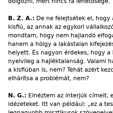
dolgozni, mert nincs rá lehetősége.
B. Z. A.:
De ne felejtsétek el, hogy 
kisfiú, az annak az egykori vállalkozó
mondtam, hogy nem hajlandó elfogad
hanem a hölgy a lakástalan kifejezés
helyett. És nagyon érdekes, hogy a k
nyelvileg a hajléktalanság. Valami
a kisfiúban is, nem? Tehát azért kezd
elhárítsa a problémát, nem?
N. G.:
Elnéztem az interjúk címeit, e
idézeteket. Itt van például: „ez a t
legnagyobb misztikusok szövegeivel