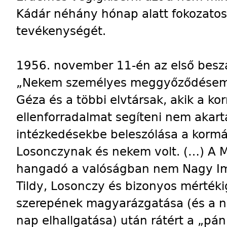
Kádár néhány hónap alatt fokozatos
tevékenységét.
1956. november 11-én az első besz
„Nekem személyes meggyőződésem,
Géza és a többi elvtársak, akik a ko
ellenforradalmat segíteni nem akart
intézkedésekbe beleszólása a kormá
Losonczynak és nekem volt. (…) A M
hangadó a valóságban nem Nagy Im
Tildy, Losonczy és bizonyos mértékig
szerepének magyarázgatása (és a n
nap elhallgatása) után rátért a „pá