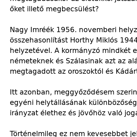
őket illető megbecsülést?
Nagy Imréék 1956. novemberi helyze
összehasonlítást Horthy Miklós 1944
helyzetével. A kormányzó mindkét 
németeknek és Szálasinak azt az alá
megtagadott az oroszoktól és Kádárt
Itt azonban, meggyőződésem szerin
egyéni helytállásának különbözőségé
irányzat élethez és jövőhöz való jog
Történelmileg ez nem kevesebbet jel