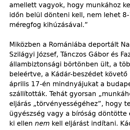
amellett vagyok, hogy munkához kell
időn belül dönteni kell, nem lehet 8
méregfog kihúzásával.”
Miközben a Romániába deportált Na
Szilágyi József, Tánczos Gábor és F
állambiztonsági börtönben ült, a töb
beleértve, a Kádár-beszédet követő 
április 17-én mindnyájukat a budape
szállították. Tehát gyorsan „munkáh
eljárás „törvényességéhez”, hogy t
ügyészség vagy a bíróság döntötte 
ki ellen
nem
kell eljárást indítani. K