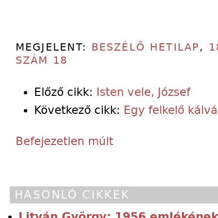
MEGJELENT:
BESZÉLŐ HETILAP
,
1
SZÁM 18
Előző cikk:
Isten vele, József
Következő cikk:
Egy felkelő kálvá
Befejezetlen múlt
HASONLÓ CIKKEK
Litván György: 1956 emlékének