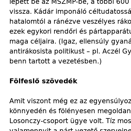
lépett be az MSZMP-be, a
többi 600
vissza. Kádár imponáló céltudatosság
hatalomtól a ránézve veszélyes ráko
ezek egykori rendőri és pártapparát
maga céljaira. (Igaz, ellensúly gya
antirákosista politikust – pl. Aczél G
benn tartott a vezetésben.)
Fölfeslő szövedék
Amit viszont még ez az egyensúlyo
könnyedén és fölényesen megoldani
Losonczy-csoport ügye volt. Tíz mo
valamennyit a párt vezető szerveine