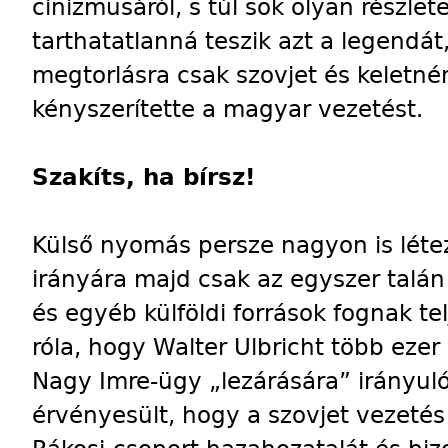
cinizmusáról, s túl sok olyan részlet
tarthatatlanná teszik azt a legendát
megtorlásra csak szovjet és keletn
kényszerítette a magyar vezetést.
Szakíts, ha bírsz!
Külső nyomás persze nagyon is léte
irányára majd csak az egyszer talá
és egyéb külföldi források fognak tel
róla, hogy Walter Ulbricht több ezer
Nagy Imre-ügy „lezárására” irányuló
érvényesült, hogy a szovjet vezetés