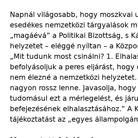
Napnál világosabb, hogy moszkvai u
esedékes nemzetközi tárgyalások miatt
„magáévá” a Politikai Bizottság, s K
helyzetet – eléggé nyíltan – a Közpon
„Mit tudunk most csinálni? 1. Elhala
befolyásoljuk a peres eljárást, hogy
nem élezné a nemzetközi helyzetet.
nagyon rossz lenne. Javasolja, hogy
tudomásul ezt a mérlegelést, és járu
befejezésének elhalasztásához.” A 
tájékoztatást az „egyes állampolgáro