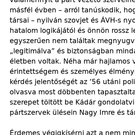
másfél évben – arról tanúskodik, ho
társai – nyilván szovjet és ÁVH-s n
hatalom logikájától és önnön rossz le
egyszerűen nem találtak megnyugv
„legitimálva” és biztonságban min
életben voltak. Néha már hajlamos v
érintettségem és személyes élménye
kérdés jelentőségét az ’56 utáni pol
olvasva most döbbenten tapasztalt
szerepet töltött be Kádár gondolatv
pártszervek ülésein Nagy Imre és tá
Érdemes végigkísérni azt a nem mi