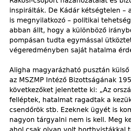
Rákosi-csoport hazahozatalát és biz
inspirálták. De Kádár kétségtelen –
is megnyilatkozó – politikai tehets
abban állt, hogy a különböző irányb
pompásan tudta egymással ütköztetn
végeredményben saját hatalma érde
Aligha magyarázható pusztán külső
az MSZMP Intéző Bizottságának 1957.
következőket jelentette ki: „Az orsz
felléptek, hatalmat ragadtak a kezü
csendőrök stb. Ezeknek ügyét is kom
nagyon tárgyalni nem is kell. Meg ke
ahol csak olyan volt horthyistákkal 