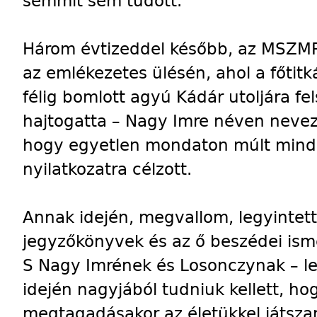
semmit sem tudott.
Három évtizeddel később, az MSZMP
az emlékezetes ülésén, ahol a főtitk
félig bomlott agyú Kádár utoljára fe
hajtogatta – Nagy Imre néven nevez
hogy egyetlen mondaton múlt mind
nyilatkozatra célzott.
Annak idején, megvallom, legyintett
jegyzőkönyvek és az ő beszédei ism
S Nagy Imrének és Losonczynak – le
idején nagyjából tudniuk kellett, ho
megtagadásakor az életükkel játsza