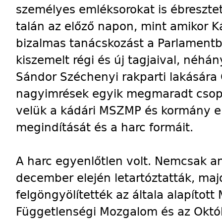
személyes emléksorokat is ébreszt
talán az előző napon, mint amikor K
bizalmas tanácskozást a Parlamentbe
kiszemelt régi és új tagjaival, néhá
Sándor Széchenyi rakparti lakására 
nagyimrések egyik megmaradt csopo
velük a kádári MSZMP és kormány e
megindítását és a harc formáit.
A harc egyenlőtlen volt. Nemcsak 
december elején letartóztatták, ma
felgöngyölítették az általa alapíto
Függetlenségi Mozgalom és az Októ