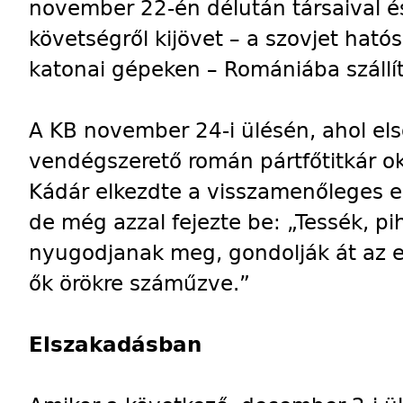
november 22-én délután társaival és
követségről kijövet – a szovjet ható
katonai gépeken – Romániába szállít
A KB november 24-i ülésén, ahol el
vendégszerető román pártfőtitkár ok
Kádár elkezdte a visszamenőleges e
de még azzal fejezte be: „Tessék, pi
nyugodjanak meg, gondolják át az 
ők örökre száműzve.”
Elszakadásban