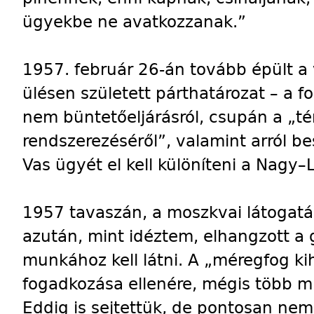
ügyekbe ne avatkozzanak.”
1957. február 26-án tovább épült a
ülésen született párthatározat – a
nem büntetőeljárásról, csupán a „té
rendszerezéséről”, valamint arról b
Vas ügyét el kell különíteni a Nagy–
1957 tavaszán, a moszkvai látogatást
azután, mint idéztem, elhangzott a gy
munkához kell látni. A „méregfog k
fogadkozása ellenére, mégis több m
Eddig is sejtettük, de pontosan nem