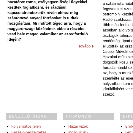
hazatérve roma, esélyegyenlőségi ügyekkel
a sztálinista hat
kezdtek foglalkozni, és ráadásul
fegyvereket szere
kapcsolatrendszerük révén ehhez még
ostromolni kezdt
számottevő anyagi forrásokat is tudtak
Rádió székházát,
mozgósítani. Mi indított téged arra, hogy a
több más fontos 
magyarországi közéletnek ebbe a részébe
azonban alig volt
vesd bele magad valamikor az ezredforduló
osztagok teheraut
idején?
rendőrségi, ipar
eljutottak az ors
Tovább
Csepel Művekhez 
éjszakai műszakot
dolgozók közül s
forradalmárokhoz.
az, hogy a munk
szemlélte az es
helyzetben sem s
kívülállóként vise
szerző.
BESZÉLŐ ÚJSÁG
HÍRMONDÓ
E-K
Folyamatos jelen
Hazai vizek
Eml
Beszélő-beszélgetés
Mozduljunk
Fény