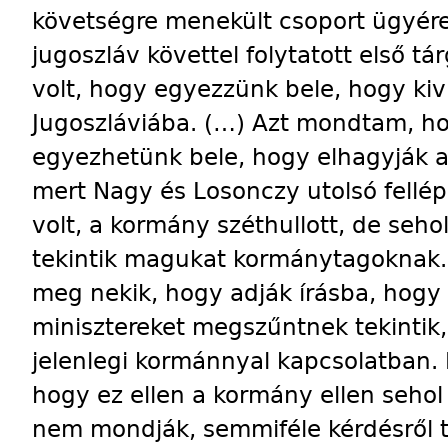
követségre menekült csoport ügyére.
jugoszláv követtel folytatott első tá
volt, hogy egyezzünk bele, hogy kiv
Jugoszláviába. (…) Azt mondtam, h
egyezhetünk bele, hogy elhagyják az 
mert Nagy és Losonczy utolsó fellé
volt, a kormány széthullott, de se
tekintik magukat kormánytagoknak.
meg nekik, hogy adják írásba, hog
minisztereket megszűntnek tekintik
jelenlegi kormánnyal kapcsolatban. Fe
hogy ez ellen a kormány ellen sehol
nem mondják, semmiféle kérdésről t