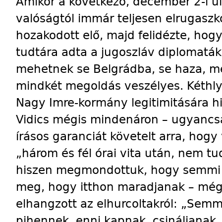
Amikor a következő, december 2-i ül
valóságtól immár teljesen elrugaszk
hozakodott elő, majd felidézte, hog
tudtára adta a jugoszláv diplomat
mehetnek se Belgrádba, se haza, m
mindkét megoldás veszélyes. Kéthly 
Nagy Imre-kormány legitimitására h
Vidics mégis mindenáron – ugyancsa
írásos garanciát követelt arra, hog
„három és fél órai vita után, nem tud
hiszen megmondottuk, hogy semmi 
meg, hogy itthon maradjanak – mégis
elhangzott az elhurcoltakról: „Semm
pihennek, enni kapnak, csináljanak