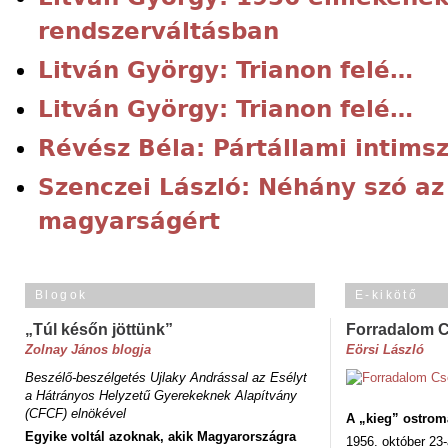
rendszerváltásban
Litván György: Trianon felé…
Litván György: Trianon felé…
Révész Béla: Pártállami intims
Szenczei László: Néhány szó a
magyarságért
Blogok
E-kikötő
„Túl későn jöttünk”
Forradalom 
Zolnay János blogja
Eörsi László
Beszélő-beszélgetés Ujlaky Andrással az Esélyt
a Hátrányos Helyzetű Gyerekeknek Alapítvány
(CFCF) elnökével
A „kieg” ostrom
Egyike voltál azoknak, akik Magyarországra
1956. október 23-