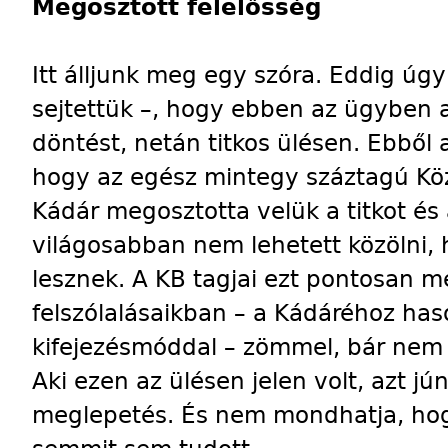
Megosztott felelősség
Itt álljunk meg egy szóra. Eddig úg
sejtettük –, hogy ebben az ügyben a 
döntést, netán titkos ülésen. Ebből 
hogy az egész mintegy száztagú Köz
Kádár megosztotta velük a titkot és 
világosabban nem lehetett közölni, h
lesznek. A KB tagjai ezt pontosan me
felszólalásaikban – a Kádáréhoz has
kifejezésmóddal – zömmel, bár nem ki
Aki ezen az ülésen jelen volt, azt j
meglepetés. És nem mondhatja, hogy