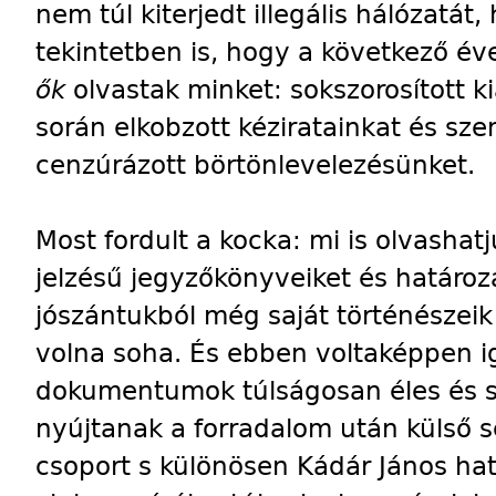
nem túl kiterjedt illegális hálózatá
tekintetben is, hogy a következő é
ők
olvastak minket: sokszorosított 
során elkobzott kéziratainkat és sze
cenzúrázott börtönlevelezésünket.
Most fordult a kocka: mi is olvashat
jelzésű jegyzőkönyveiket és határoz
jószántukból még saját történészei
volna soha. És ebben voltaképpen ig
dokumentumok túlságosan éles és s
nyújtanak a forradalom után külső s
csoport s különösen Kádár János hat