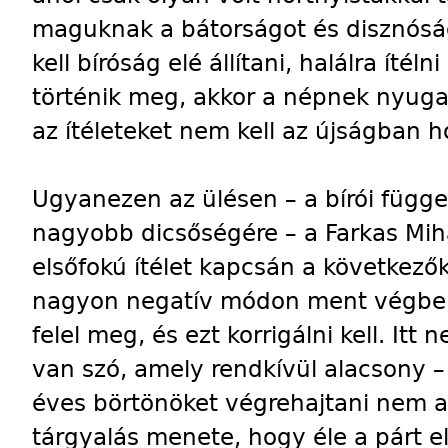
maguknak a bátorságot és disznósá
kell bíróság elé állítani, halálra ítél
történik meg, akkor a népnek nyuga
az ítéleteket nem kell az újságban h
Ugyanezen az ülésen – a bírói függ
nagyobb dicsőségére – a Farkas Mihá
elsőfokú ítélet kapcsán a következő
nagyon negatív módon ment végbe,
felel meg, és ezt korrigálni kell. It
van szó, amely rendkívül alacsony – 
éves börtönöket végrehajtani nem ak
tárgyalás menete, hogy éle a párt el