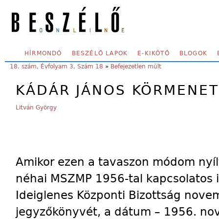
Skip to main content
SECONDARY MENU
HÍRMONDÓ
BESZÉLŐ LAPOK
E-KIKÖTŐ
BLOGOK
YOU ARE HERE:
18. szám, Évfolyam 3, Szám 18
»
Befejezetlen múlt
KÁDÁR JÁNOS KÖRMENET
Litván György
Amikor ezen a tavaszon módom nyílt
néhai MSZMP 1956-tal kapcsolatos i
Ideiglenes Központi Bizottság novem
jegyzőkönyvét, a dátum – 1956. nov