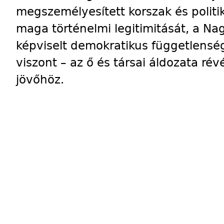
megszemélyesített korszak és politi
maga történelmi legitimitását, a Na
képviselt demokratikus függetlenség
viszont – az ő és társai áldozata ré
jövőhöz.