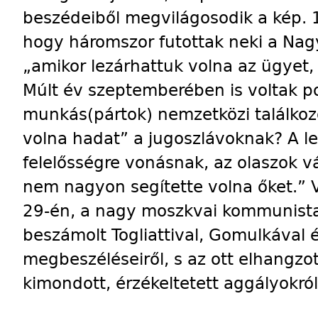
beszédeiből megvilágosodik a kép. 
hogy háromszor futottak neki a Nagy
„amikor lezárhattuk volna az ügyet,
Múlt év szeptemberében is voltak p
munkás(pártok) nemzetközi találkozó
volna hadat” a jugoszlávoknak? A l
felelősségre vonásnak, az olaszok vá
nem nagyon segítette volna őket.”
29-én, a nagy moszkvai kommunista
beszámolt Togliattival, Gomulkával é
megbeszéléseiről, s az ott elhangzot
kimondott, érzékeltetett aggályokról