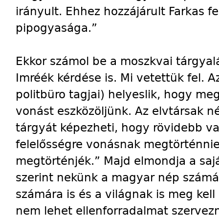
irányult. Ehhez hozzájárult Farkas f
pipogyasága.”
Ekkor számol be a moszkvai tárgyalá
Imréék kérdése is. Mi vetettük fel. A
politbüro tagjai) helyeslik, hogy meg
vonást eszközöljünk. Az elvtársak n
tárgyát képezheti, hogy rövidebb va
felelősségre vonásnak megtörténnie,
megtörténjék.” Majd elmondja a saj
szerint nekünk a magyar nép számá
számára is és a világnak is meg kel
nem lehet ellenforradalmat szervezn