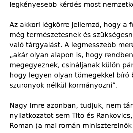
legkényesebb kérdés most nemzetköz
Az akkori légkörre jellemző, hogy a 
még természetesnek és szükségesne
való tárgyalást. A legmesszebb mer
„akár olyan alapon is, hogy rendbe
megegyeznek, csináljanak külön pár
hogy legyen olyan tömegekkel bíró b
szuronyok nélkül kormányozni”.
Nagy Imre azonban, tudjuk, nem tár
nyilatkozatot sem Tito és Rankovic
Roman (a mai román miniszterelnök 