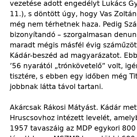
vezetése adott engedélyt Lukács Gy
11.), s döntött úgy, hogy Vas Zoltán
még nem térhetnek haza. Pedig Szá
bizonyítandó – szorgalmasan denunci
maradt mégis másfél évig száműzött,
Kádár-beszéd ad magyarázatot. Ebbő
’56 nyarától „trónkövetelő” volt, igén
tisztére, s ebben egy időben még Ti
jobbnak látta távol tartani.
Akárcsak Rákosi Mátyást. Kádár met
Hruscsovhoz intézett levelét, amely
1957 tavaszáig az MDP egykori 800 