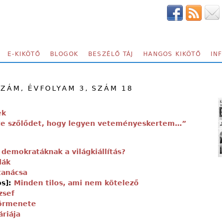
E-KIKÖTŐ
BLOGOK
BESZÉLŐ TÁJ
HANGOS KIKÖTŐ
IN
SZÁM, ÉVFOLYAM 3, SZÁM 18
ek
te szőlődet, hogy legyen veteményeskertem…”
 demokratáknak a világkiállítás?
dák
tanácsa
os]:
Minden tilos, ami nem kötelező
zsef
körmenete
áriája