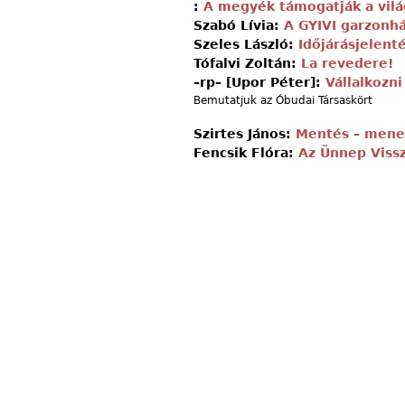
:
A megyék támogatják a világ
Szabó Lívia:
A GYIVI garzonh
Szeles László:
Időjárásjelent
Tófalvi Zoltán:
La revedere!
–rp– [Upor Péter]:
Vállalkozn
Bemutatjuk az Óbudai Társaskört
Szirtes János:
Mentés – menek
Fencsik Flóra:
Az Ünnep Viss