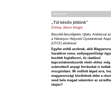
Blogok
„Túl későn jöttünk”
Zolnay János blogja
Beszélő-beszélgetés Ujlaky Andrással az
a Hátrányos Helyzetű Gyerekeknek Alapí
(CFCF) elnökével
Egyike voltál azoknak, akik Magyarors
hazatérve roma, esélyegyenlőségi ügy
kezdtek foglalkozni, és ráadásul
kapcsolatrendszerük révén ehhez még
számottevő anyagi forrásokat is tudtak
mozgósítani. Mi indított téged arra, ho
magyarországi közéletnek ebbe a rész
vesd bele magad valamikor az ezredfo
idején?