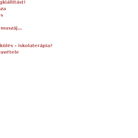
kiállítást!
áza
és
i muszáj…
ülés – iskolaterápia?
zavétele