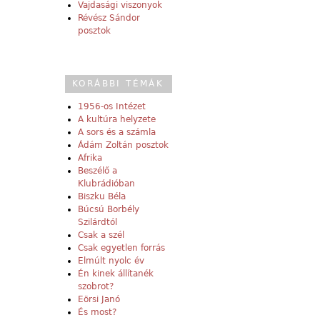
Vajdasági viszonyok
Révész Sándor
posztok
KORÁBBI TÉMÁK
1956-os Intézet
A kultúra helyzete
A sors és a számla
Ádám Zoltán posztok
Afrika
Beszélő a
Klubrádióban
Biszku Béla
Búcsú Borbély
Szilárdtól
Csak a szél
Csak egyetlen forrás
Elmúlt nyolc év
Én kinek állítanék
szobrot?
Eörsi Janó
És most?