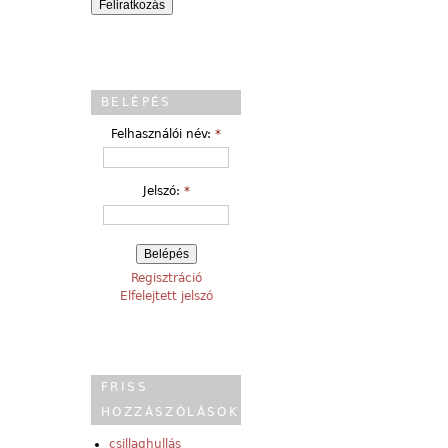
BELÉPÉS
Felhasználói név:
*
Jelszó:
*
Regisztráció
Elfelejtett jelszó
FRISS
HOZZÁSZÓLÁSOK
csillaghullás