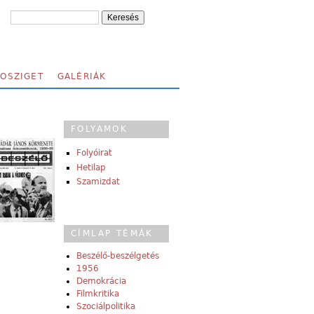
FOSZIGET
GALÉRIÁK
FOLYAMOK
Folyóirat
Hetilap
Szamizdat
CÍMLAP TÉMÁK
Beszélő-beszélgetés
1956
Demokrácia
Filmkritika
Szociálpolitika