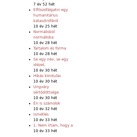
7 év 52 hét
Elfilozófálgatni egy
humanitárius
katasztrófáról
10 év 25 hét
Normálisból
normálisba
10 év 28 hét
Tartalom és forma
10 év 28 hét
Se egy név, se egy
idézet,
10 év 30 hét
Hibás kiindulás
10 év 30 hét
Ungváry
sértődöttsége
10 év 30 hét
Én is számolok
10 év 32 hét
Ismétlés
10 év 33 hét
1. Nem írtam, hogy a
10 év 33 hét