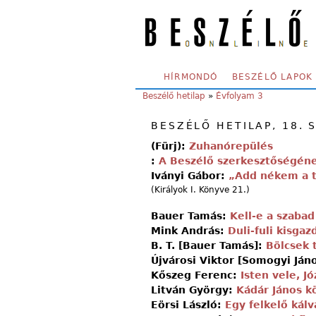
Skip to main content
SECONDARY MENU
HÍRMONDÓ
BESZÉLŐ LAPOK
YOU ARE HERE:
Beszélő hetilap
»
Évfolyam 3
BESZÉLŐ HETILAP, 18. 
(Fürj):
Zuhanórepülés
:
A Beszélő szerkesztőségén
Iványi Gábor:
„Add nékem a 
(Királyok I. Könyve 21.)
Bauer Tamás:
Kell-e a szabad
Mink András:
Duli-fuli kisgaz
B. T. [Bauer Tamás]:
Bölcsek 
Újvárosi Viktor [Somogyi Ján
Kőszeg Ferenc:
Isten vele, Jó
Litván György:
Kádár János 
Eörsi László:
Egy felkelő kálv