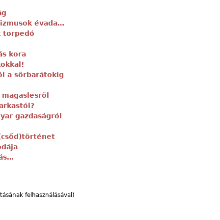
ág
ntizmusok évada…
k torpedó
ás kora
okkal!
l a sörbarátokig
 magaslesről
farkastól?
yar gazdaságról
(csőd)történet
odája
lás…
ításának felhasználásával)