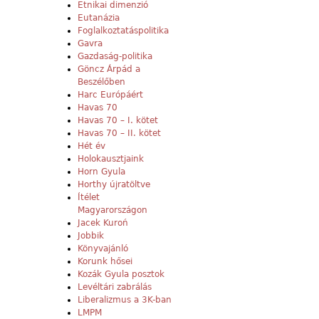
Etnikai dimenzió
Eutanázia
Foglalkoztatáspolitika
Gavra
Gazdaság-politika
Göncz Árpád a
Beszélőben
Harc Európáért
Havas 70
Havas 70 – I. kötet
Havas 70 – II. kötet
Hét év
Holokausztjaink
Horn Gyula
Horthy újratöltve
Ítélet
Magyarországon
Jacek Kuroń
Jobbik
Könyvajánló
Korunk hősei
Kozák Gyula posztok
Levéltári zabrálás
Liberalizmus a 3K-ban
LMPM