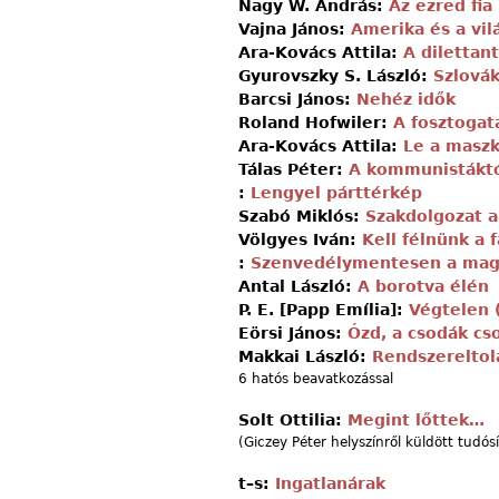
Nagy W. András:
Az ezred fia
Vajna János:
Amerika és a vil
Ara-Kovács Attila:
A diletta
Gyurovszky S. László:
Szlová
Barcsi János:
Nehéz idők
Roland Hofwiler:
A fosztogat
Ara-Kovács Attila:
Le a maszk
Tálas Péter:
A kommunistáktó
:
Lengyel párttérkép
Szabó Miklós:
Szakdolgozat a
Völgyes Iván:
Kell félnünk a 
:
Szenvedélymentesen a mag
Antal László:
A borotva élén
P. E. [Papp Emília]:
Végtelen 
Eörsi János:
Ózd, a csodák cs
Makkai László:
Rendszerelto
6 hatós beavatkozással
Solt Ottilia:
Megint lőttek…
(Giczey Péter helyszínről küldött tudós
t–s:
Ingatlanárak