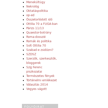
Menekültügy
Nekrológ
Oktatáspolitika
op-ed
Összetorlódott idő
Ottilia 70 a FUGA-ban
Párizs 11/13
Quaestor-botrány
Roma-dosszié
Romák és politika
Solt Ottilia 70
Szabad-e zsidózni?
SZDSZ
Szerzők, szerkesztők,
bloggerek
Szijj Ferenc
piszkozatai
Természetes fények
Történelmi emlékezet
Választás 2014
Vegyes vágott
FOLYÓIRAT