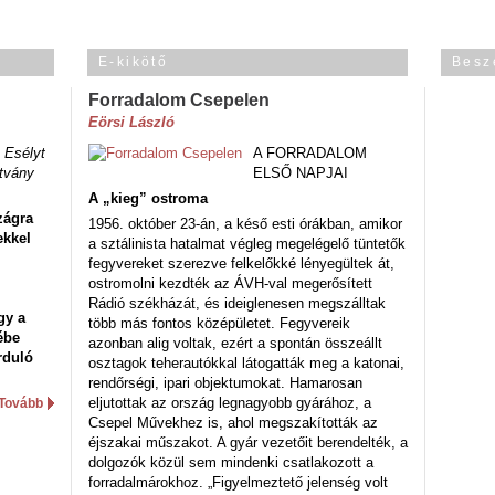
E-kikötő
Besz
Forradalom Csepelen
Eörsi László
 Esélyt
A FORRADALOM
tvány
ELSŐ NAPJAI
A „kieg” ostroma
zágra
1956. október 23-án, a késő esti órákban, amikor
ekkel
a sztálinista hatalmat végleg megelégelő tüntetők
fegyvereket szerezve felkelőkké lényegültek át,
ostromolni kezdték az ÁVH-val megerősített
Rádió székházát, és ideiglenesen megszálltak
gy a
több más fontos középületet. Fegyvereik
ébe
azonban alig voltak, ezért a spontán összeállt
rduló
osztagok teherautókkal látogatták meg a katonai,
rendőrségi, ipari objektumokat. Hamarosan
eljutottak az ország legnagyobb gyárához, a
Tovább
Csepel Művekhez is, ahol megszakították az
éjszakai műszakot. A gyár vezetőit berendelték, a
dolgozók közül sem mindenki csatlakozott a
forradalmárokhoz. „Figyelmeztető jelenség volt