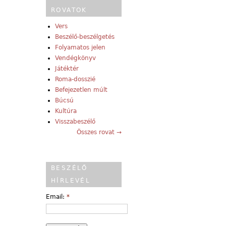
ROVATOK
Vers
Beszélő-beszélgetés
Folyamatos jelen
Vendégkönyv
Játéktér
Roma-dosszié
Befejezetlen múlt
Búcsú
Kultúra
Visszabeszélő
Összes rovat →
BESZÉLŐ
HÍRLEVÉL
Email:
*