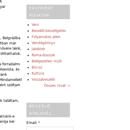
A
gyar
FOLYÓIRAT
ROVATOK
Vers
Beszélő-beszélgetés
Folyamatos jelen
g, Belgrádba
Vendégkönyv
latban már
ővére lakik,
Játéktér
rdíttathatok.
Roma-dosszié
Befejezetlen múlt
a forradalmi
Búcsú
sevista, és
Kultúra
zánk
Visszabeszélő
Mindamellett
ént szóltam
Összes rovat →
 találtam,
BESZÉLŐ
HÍRLEVÉL
atnánk-e
írója kér
Email:
*