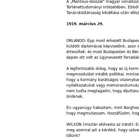
A „Mantoux-dosszié” magyar vonatkozás
Történettudományi Intézetében. Ebből 
Tanácsköztársaság kikiáltása után elős
1919. március 29.
ORLANDO: Épp most érkezett Budapestrő
küldött diplomáciai képviselőnk, azon 
értesültek, és most Budapesten és Béc
éppen ott volt az úgynevezett forradalo
A legfontosabb dolog, hogy az új korm
megmozdulást inkább politikai, mintsem
hogy a kormány barátságos viszonyban 
nyilatkozatukat vagy memorandumukat.
nem tudta megtagadni, hogy eljuttass
önöknek.
Én ugyanúgy haboztam, mint Borghese
hogy megmutassam. Hozzáfűzöm, hogy 
WILSON (miután elolvasta az iratot):
meg azonnal azt a kérdést, hogy szöv
tőlünk?