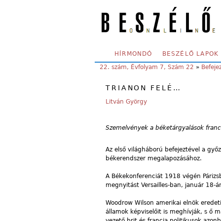
Skip to main content
SECONDARY MENU
HÍRMONDÓ
BESZÉLŐ LAPOK
YOU ARE HERE:
22. szám, Évfolyam 7, Szám 22
»
Befeje
TRIANON FELÉ…
Litván György
Szemelvények a béketárgyalások franc
Az első világháború befejeztével a gy
békerendszer megalapozásához.
A Békekonferenciát 1918 végén Párizsb
megnyitást Versailles-ban, január 18-á
Woodrow Wilson amerikai elnök eredeti
államok képviselőit is meghívják, s ő 
vezető brit és francia politikusok azo