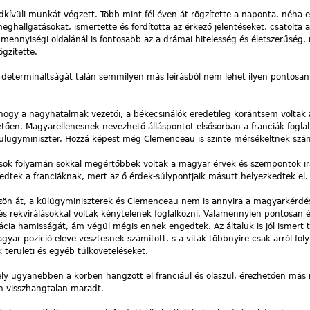
dkívüli munkát végzett. Több mint fél éven át rögzítette a naponta, néha 
meghallgatásokat, ismertette és fordította az érkező jelentéseket, csatolta 
mennyiségi oldalánál is fontosabb az a drámai hitelesség és életszerűség, 
ögzítette.
determináltságát talán semmilyen más leírásból nem lehet ilyen pontosan 
 hogy a nagyhatalmak vezetői, a békecsinálók eredetileg korántsem voltak
ően. Magyarellenesnek nevezhető álláspontot elsősorban a franciák foglalt
ülügyminiszter. Hozzá képest még Clemenceau is szinte mérsékeltnek szám
ások folyamán sokkal megértőbbek voltak a magyar érvek és szempontok ir
tek a franciáknak, mert az ő érdek-súlypontjaik másutt helyezkedtek el.
szön át, a külügyminiszterek és Clemenceau nem is annyira a magyarkérd
s rekvirálásokkal voltak kénytelenek foglalkozni. Valamennyien pontosan é
cia hamisságát, ám végül mégis ennek engedtek. Az általuk is jól ismert
yar pozíció eleve vesztesnek számított, s a viták többnyire csak arról fol
 területi és egyéb túlköveteléseket.
y ugyanebben a körben hangzott el franciául és olaszul, érezhetően más
en visszhangtalan maradt.