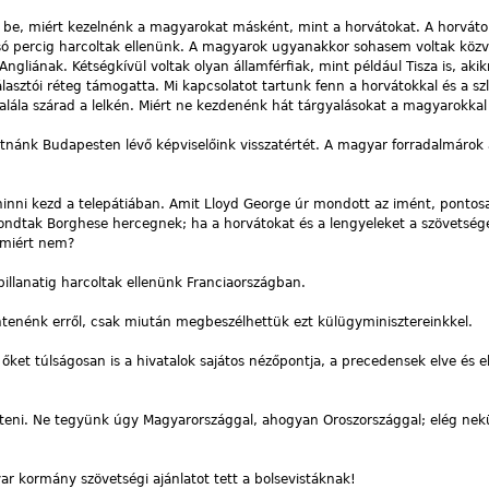
be, miért kezelnénk a magyarokat másként, mint a horvátokat. A horváto
só percig harcoltak ellenünk. A magyarok ugyanakkor sohasem voltak közv
ngliának. Kétségkívül voltak olyan államférfiak, mint például Tisza is, aki
lasztói réteg támogatta. Mi kapcsolatot tartunk fenn a horvátokkal és a sz
lála szárad a lelkén. Miért ne kezdenénk hát tárgyalásokat a magyarokkal 
nk Budapesten lévő képviselőink visszatértét. A magyar forradalmárok á
nni kezd a telepátiában. Amit Lloyd George úr mondott az imént, pontos
ndtak Borghese hercegnek; ha a horvátokat és a lengyeleket a szövetség
 miért nem?
illanatig harcoltak ellenünk Franciaországban.
nénk erről, csak miután megbeszélhettük ezt külügyminisztereinkkel.
et túlságosan is a hivatalok sajátos nézőpontja, a precedensek elve és 
ni. Ne tegyünk úgy Magyarországgal, ahogyan Oroszországgal; elég nek
 kormány szövetségi ajánlatot tett a bolsevistáknak!