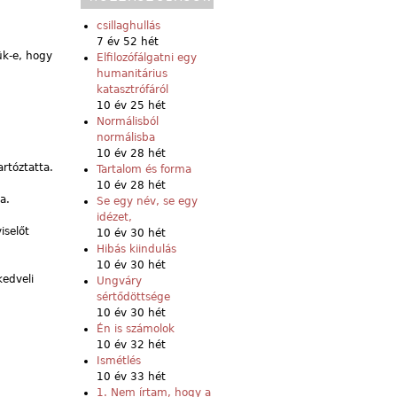
csillaghullás
7 év 52 hét
k-e, hogy
Elfilozófálgatni egy
humanitárius
katasztrófáról
10 év 25 hét
Normálisból
normálisba
10 év 28 hét
rtóztatta.
Tartalom és forma
10 év 28 hét
a.
Se egy név, se egy
idézet,
iselőt
10 év 30 hét
Hibás kiindulás
10 év 30 hét
edveli
Ungváry
sértődöttsége
10 év 30 hét
Én is számolok
10 év 32 hét
Ismétlés
10 év 33 hét
1. Nem írtam, hogy a