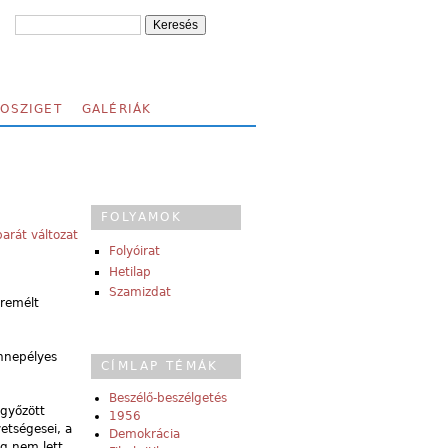
FOSZIGET
GALÉRIÁK
FOLYAMOK
arát változat
Folyóirat
Hetilap
Szamizdat
 remélt
ünnepélyes
CÍMLAP TÉMÁK
Beszélő-beszélgetés
egyőzött
1956
etségesei, a
Demokrácia
ig nem lett