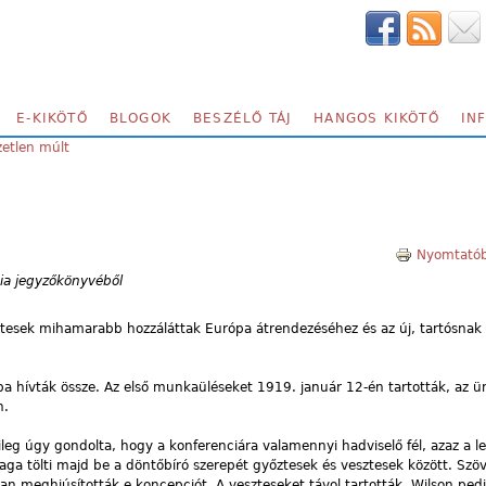
E-KIKÖTŐ
BLOGOK
BESZÉLŐ TÁJ
HANGOS KIKÖTŐ
IN
zetlen múlt
Nyomtatób
ia jegyzőkönyvéből
őztesek mihamarabb hozzáláttak Európa átrendezéséhez és az új, tartósnak
a hívták össze. Az első munkaüléseket 1919. január 12-én tartották, az 
n.
leg úgy gondolta, hogy a konferenciára valamennyi hadviselő fél, azaz a l
maga tölti majd be a döntőbíró szerepét győztesek és vesztesek között. Szöv
nban meghiúsították e koncepciót. A veszteseket távol tartották, Wilson ped