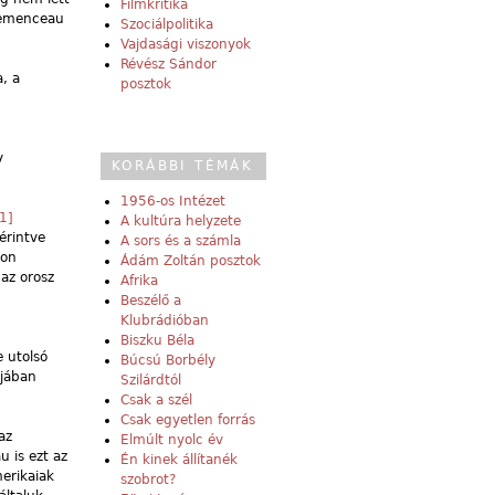
Filmkritika
Clemenceau
Szociálpolitika
Vajdasági viszonyok
Révész Sándor
, a
posztok
y
KORÁBBI TÉMÁK
1956-os Intézet
1]
A kultúra helyzete
érintve
A sors és a számla
kon
Ádám Zoltán posztok
 az orosz
Afrika
Beszélő a
Klubrádióban
Biszku Béla
e utolsó
Búcsú Borbély
ljában
Szilárdtól
Csak a szél
Csak egyetlen forrás
az
Elmúlt nyolc év
 is ezt az
Én kinek állítanék
merikaiak
szobrot?