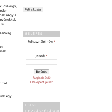
k, csakúgy,
etlen
knek nagy a
lovénekkel,
is?
llítólag
BELÉPÉS
Felhasználói név:
*
an
esek
Jelszó:
*
Regisztráció
Elfelejtett jelszó
ehhez
ünk egy
FRISS
HOZZÁSZÓLÁSOK