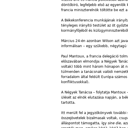
döntőbíró, legfeljebb első az egyenlők 
francia miniszterelnök töltötte be ezt a
A Békekonferencia munkájának irányítá
tényleges irányító testület az öt győz
kormányfőjéből és külügyminiszteréből 
Március 24-én azonban Wilson azt jav
informálisan – egy szűkebb, négytagú t
Paul Mantoux, a francia delegáció tolm
előszavában elmondja: a Négyek Tanács
voltak) több mint három hónapon át na
túlmenően a tanácsnak valódi nemzetköz
forradalom által feldúlt Európa számo
konfliktusokkal).
A Négyek Tanácsa – folytatja Mantoux – 
ülését az elnök elutazása napján, a bék
tartotta.
Itt merült fel a jegyzőkönyvek tovább
összejövetelek bizalmasak voltak, csup
álláspontot támogatta, így
sine die,
az