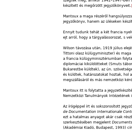
szegték meg, amikor 1942–1947-ben az
készített és megőrzött jegyzőkönyveit.
Mantoux a maga részéről hangsúlyozza,
jegyzőkönyv, hanem az üléseken készít
Ennyit tudunk tehát a két francia nyel
ejt arról, hogy a tárgyalássorozat, s 
Wilson távozása után, 1919 július elejé
Tittoni olasz külügyminiszter) és maga
a francia külügyminisztériumban folyta
diplomáciai kiküldötteket (Smuts tábor
Bukarestbe küldtek), az ún. szövetsége
és küldtek, határozatokat hoztak, hol 
megszállásáról és más nemzetközi kérd
Mantoux itt is folytatta a jegyzetkész
Nemzetközi Tanulmányok Intézetének ig
Az írógéppel írt és sokszorosított jeg
de Documentation Internationale Con
ezt a hatalmas anyagot akár csak részb
szerkesztésében megjelent
Documents 
(Akadémiai Kiadó, Budapest, 1993) cí