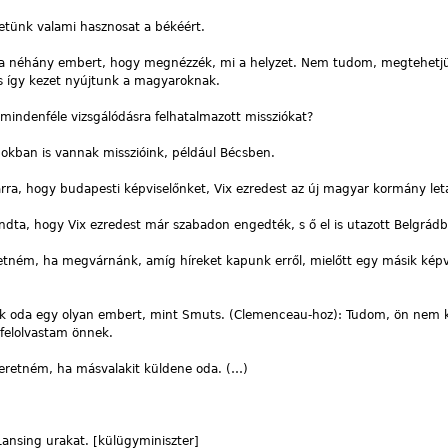
etünk valami hasznosat a békéért.
 néhány embert, hogy megnézzék, mi a helyzet. Nem tudom, megtehetjü
s így kezet nyújtunk a magyaroknak.
mindenféle vizsgálódásra felhatalmazott missziókat?
kban is vannak misszióink, például Bécsben.
, hogy budapesti képviselőnket, Vix ezredest az új magyar kormány leta
ta, hogy Vix ezredest már szabadon engedték, s ő el is utazott Belgrádb
ném, ha megvárnánk, amíg híreket kapunk erről, mielőtt egy másik képv
k oda egy olyan embert, mint Smuts. (Clemenceau-hoz): Tudom, ön nem k
 felolvastam önnek.
eretném, ha másvalakit küldene oda. (…)
Lansing urakat. [külügyminiszter]