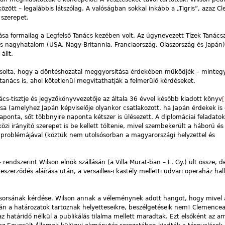
között – legalábbis látszólag. A valóságban sokkal inkább a „Tigris”, azaz 
 szerepet.
sa formailag a Legfelső Tanács kezében volt. Az úgynevezett Tízek Tanácsa
tes nagyhatalom (USA, Nagy-Britannia, Franciaország, Olaszország és Japán)
állt.
asolta, hogy a döntéshozatal meggyorsítása érdekében működjék – minteg
anács is, ahol kötetlenül megvitathatják a felmerülő kérdéseket.
ács-tisztje és jegyzőkönyvvezetője az általa 36 évvel később kiadott könyv
[
a (amelyhez Japán képviselője olyankor csatlakozott, ha Japán érdekek is 
ponta, sőt többnyire naponta kétszer is ülésezett. A diplomáciai feladato
i irányító szerepet is be kellett töltenie, mivel szembekerült a háború és
s problémájával (köztük nem utolsósorban a magyarországi helyzettel és
rendszerint Wilson elnök szállásán (a Villa Murat-ban – L. Gy.) ült össze, d
eszerződés aláírása után, a versailles-i kastély melletti udvari operaház hal
i sorsának kérdése. Wilson annak a véleménynek adott hangot, hogy mivel 
án a határozatok tartoznak helyetteseikre, beszélgetéseik nem! Clemenceau
az határidő nélkül a publikálás tilalma mellett maradtak. Ezt elsőként az a