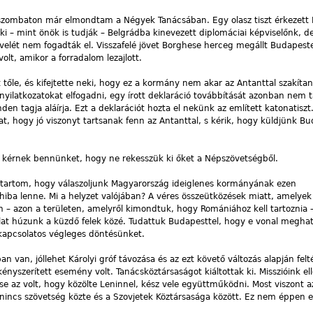
zombaton már elmondtam a Négyek Tanácsában. Egy olasz tiszt érkezett 
aki – mint önök is tudják – Belgrádba kinevezett diplomáciai képviselőnk, d
velét nem fogadták el. Visszafelé jövet Borghese herceg megállt Budapest
olt, amikor a forradalom lezajlott.
 tőle, és kifejtette neki, hogy ez a kormány nem akar az Antanttal szakíta
 nyilatkozatokat elfogadni, egy írott deklaráció továbbítását azonban nem 
n tagja aláírja. Ezt a deklarációt hozta el nekünk az említett katonatiszt
, hogy jó viszonyt tartsanak fenn az Antanttal, s kérik, hogy küldjünk B
kérnek bennünket, hogy ne rekesszük ki őket a Népszövetségből.
k tartom, hogy válaszoljunk Magyarország ideiglenes kormányának ezen
iba lenne. Mi a helyzet valójában? A véres összeütközések miatt, amelye
n – azon a területen, amelyről kimondtuk, hogy Romániához kell tartoznia 
lat húzunk a küzdő felek közé. Tudattuk Budapesttel, hogy e vonal megh
kapcsolatos végleges döntésünket.
 van, jóllehet Károlyi gróf távozása és az ezt követő változás alapján felt
yszerített esemény volt. Tanácsköztársaságot kiáltottak ki. Misszióink el
se az volt, hogy közölte Leninnel, kész vele együttműködni. Most viszont a
nincs szövetség közte és a Szovjetek Köztársasága között. Ez nem éppen 