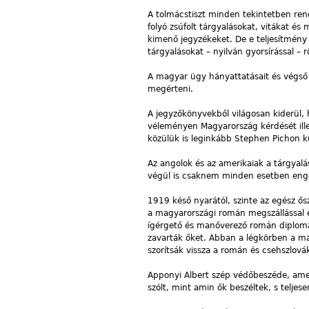
A tolmácstiszt minden tekintetben ren
folyó zsúfolt tárgyalásokat, vitákat és 
kimenő jegyzékeket. De e teljesítmény 
tárgyalásokat – nyilván gyorsírással – r
A magyar ügy hányattatásait és végső 
megérteni.
A jegyzőkönyvekből világosan kiderül,
véleményen Magyarország kérdését illet
közülük is leginkább Stephen Pichon k
Az angolok és az amerikaiak a tárgyal
végül is csaknem minden esetben enged
1919 késő nyarától, szinte az egész ő
a magyarországi román megszállással é
ígérgető és manőverező román diplomá
zavarták őket. Abban a légkörben a mag
szorítsák vissza a román és csehszlovák
Apponyi Albert szép védőbeszéde, amel
szólt, mint amin ők beszéltek, s teljes