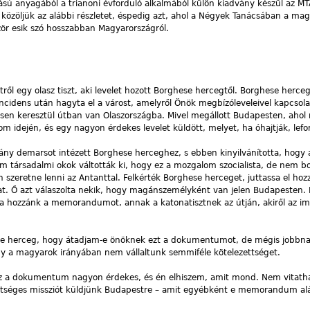
ú anyagából a trianoni évforduló alkalmából külön kiadvány készül az MT
közöljük az alábbi részletet, éspedig azt, ahol a Négyek Tanácsában a ma
zör esik szó hosszabban Magyarországról.
l egy olasz tiszt, aki levelet hozott Borghese hercegtől. Borghese herce
incidens után hagyta el a várost, amelyről Önök megbízóleveleivel kapcso
sen keresztül útban van Olaszországba. Mivel megállott Budapesten, ahol n
m idején, és egy nagyon érdekes levelet küldött, melyet, ha óhajtják, lefo
ány demarsot intézett Borghese herceghez, s ebben kinyilvánította, hogy 
 társadalmi okok váltották ki, hogy ez a mozgalom szocialista, de nem bol
szeretne lenni az Antanttal. Felkérték Borghese herceget, juttassa el hoz
 Ő azt válaszolta nekik, hogy magánszemélyként van jelen Budapesten. 
a hozzánk a memorandumot, annak a katonatisztnek az útján, akiről az im
 herceg, hogy átadjam-e önöknek ezt a dokumentumot, de mégis jobbnak
a magyarok irányában nem vállaltunk semmiféle kötelezettséget.
 Ez a dokumentum nagyon érdekes, és én elhiszem, amit mond. Nem vitath
etséges missziót küldjünk Budapestre – amit egyébként e memorandum alá