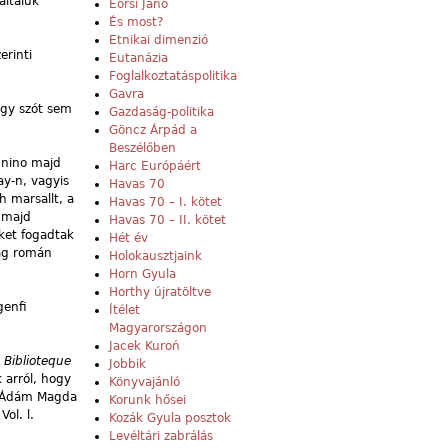
általuk
Eörsi Janó
És most?
Etnikai dimenzió
erinti
Eutanázia
Foglalkoztatáspolitika
Gavra
egy szót sem
Gazdaság-politika
Göncz Árpád a
Beszélőben
onnino majd
Harc Európáért
ay-n, vagyis
Havas 70
h marsallt, a
Havas 70 – I. kötet
, majd
Havas 70 – II. kötet
eket fogadtak
Hét év
zág román
Holokausztjaink
Horn Gyula
Horthy újratöltve
genfi
Ítélet
Magyarországon
Jacek Kuroń
a
Biblioteque
Jobbik
 arról, hogy
Könyvajánló
az Ádám Magda
Korunk hősei
.
Vol. l.
Kozák Gyula posztok
Levéltári zabrálás