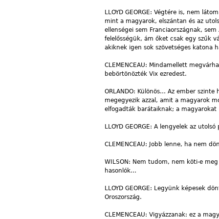
LLOYD GEORGE: Végtére is, nem látom 
mint a magyarok, elszántan és az utol
ellenségei sem Franciaországnak, sem A
felelősségük, ám őket csak egy szűk vá
akiknek igen sok szövetséges katona ha
CLEMENCEAU: Mindamellett megvárhatná
bebörtönözték Vix ezredest.
ORLANDO: Különös… Az ember szinte hi
megegyezik azzal, amit a magyarok mo
elfogadták barátaiknak; a magyarokat
LLOYD GEORGE: A lengyelek az utolsó p
CLEMENCEAU: Jobb lenne, ha nem dönte
WILSON: Nem tudom, nem köti-e meg ők
hasonlók…
LLOYD GEORGE: Legyünk képesek dönte
Oroszország.
CLEMENCEAU: Vigyázzanak: ez a magyar