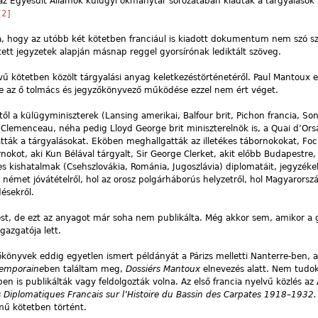
 Egyesült Államok külügyi okmánytár sorozatában kiadták a tárgyalások 
[2]
 hogy az utóbb két kötetben franciául is kiadott dokumentum nem szó sz
ett jegyzetek alapján másnap reggel gyorsírónak lediktált szöveg.
vű kötetben közölt tárgyalási anyag keletkezéstörténetéről. Paul Mantoux 
vele az ő tolmács és jegyzőkönyvező működése ezzel nem ért véget.
től a külügyminiszterek (Lansing amerikai, Balfour brit, Pichon francia, S
 Clemenceau, néha pedig Lloyd George brit miniszterelnök is, a Quai d’Ors
tták a tárgyalásokat. Eköben meghallgatták az illetékes tábornokokat, Foc
nokot, aki Kun Bélával tárgyalt, Sir George Clerket, akit előbb Budapestre
s kishatalmak (Csehszlovákia, Románia, Jugoszlávia) diplomatáit, jegyzék
a német jóvátételről, hol az orosz polgárháborús helyzetről, hol Magyarors
ésekről.
ítést, de ezt az anyagot már soha nem publikálta. Még akkor sem, amikor a 
azgatója lett.
yzőkönyvek eddig egyetlen ismert példányát a Párizs melletti Nanterre-ben, 
temporaine
ben találtam meg,
Dossiérs Mantoux
elnevezés alatt. Nem tudok
en is publikálták vagy feldolgozták volna. Az első francia nyelvű közlés 
Diplomatiques Francais sur l’Histoire du Bassin des Carpates 1918–1932
mű kötetben történt.