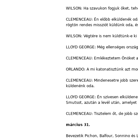
WILSON: Ha szavukon fogjuk őket, teh
CLEMENCEAU: Én előbb elküldenék oda
rögtön rendes missziót küldünk oda, é
WILSON: Végtére is nem küldtünk-e ki 
LLOYD GEORGE: Még ellenséges országo
CLEMENCEAU: Emlékeztetem Önöket arra
ORLANDO: A mi katonatisztünk azt mond
CLEMENCEAU: Mindenesetre jobb szeret
küldenénk oda.
LLOYD GEORGE: Én szívesen elküldene
Smutsot, azután a levél után, amelyet
CLEMENCEAU: Tisztelem őt, de jobb sz
március 31.
Bevezetik Pichon, Balfour, Sonnino és 