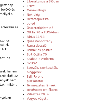
Liberalizmus a 3K-ban
egész nap
LMPM
a bejövő és
Menekültügy
mellyel a
Nekrológ
Oktatáspolitika
op-ed
érzékelni és
Összetorlódott idő
Ottilia 70 a FUGA-ban
Párizs 11/13
 azonos
Quaestor-botrány
ak el,
Roma-dosszié
ított.
Romák és politika
Solt Ottilia 70
ánt, de
Szabad-e zsidózni?
SZDSZ
Szerzők, szerkesztők,
éssel, hanem
bloggerek
rzékelték az
Szijj Ferenc
 tények nem
piszkozatai
ytak, miként
Természetes fények
Történelmi emlékezet
Választás 2014
 nyelven
Vegyes vágott