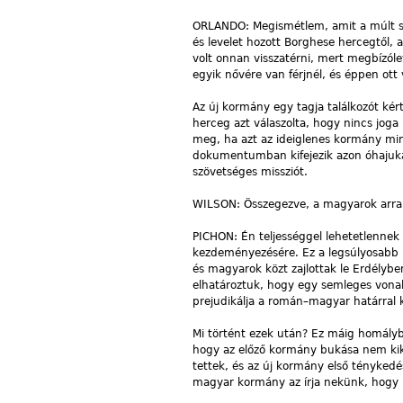
ORLANDO: Megismétlem, amit a múlt s
és levelet hozott Borghese hercegtől, 
volt onnan visszatérni, mert megbízóle
egyik nővére van férjnél, és éppen ott v
Az új kormány egy tagja találkozót kért
herceg azt válaszolta, hogy nincs joga
meg, ha azt az ideiglenes kormány minde
dokumentumban kifejezik azon óhajukat
szövetséges missziót.
WILSON: Összegezve, a magyarok arra 
PICHON: Én teljességgel lehetetlenne
kezdeményezésére. Ez a legsúlyosabb h
és magyarok közt zajlottak le Erdélybe
elhatároztuk, hogy egy semleges vona
prejudikálja a román–magyar határral 
Mi történt ezek után? Ez máig homályban
hogy az előző kormány bukása nem kikén
tettek, és az új kormány első ténykedé
magyar kormány az írja nekünk, hogy 