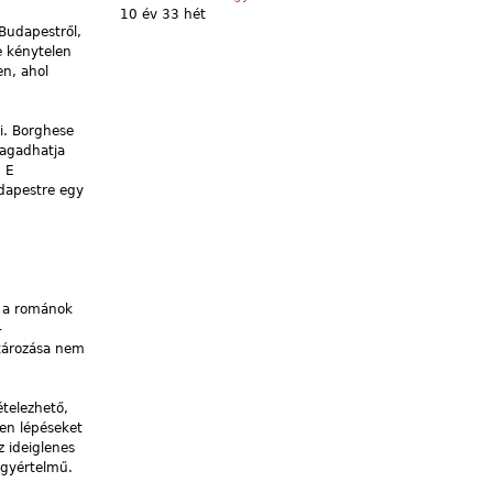
10 év 33 hét
Budapestről,
e kénytelen
en, ahol
ni. Borghese
tagadhatja
. E
udapestre egy
k a románok
–
atározása nem
ételezhető,
len lépéseket
z ideiglenes
egyértelmű.