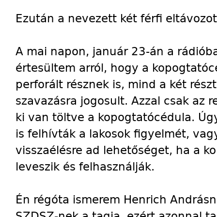
Ezután a nevezett két férfi eltávozot
A mai napon, január 23-án a rádiób
értesültem arról, hogy a kopogtatócé
perforált résznek is, mind a két rés
szavazásra jogosult. Azzal csak az r
ki van töltve a kopogtatócédula. Ú
is felhívták a lakosok figyelmét, vag
visszaélésre ad lehetőséget, ha a ko
leveszik és felhasználják.
Én régóta ismerem Henrich Andrásné
SZDSZ-nek a tagja, ezért azonnal ta