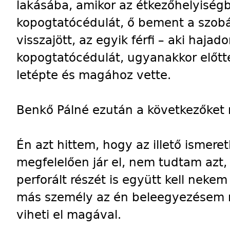
lakásába, amikor az étkezőhelyiségb
kopogtatócédulát, ő bement a szob
visszajött, az egyik férfi – aki hajado
kopogtatócédulát, ugyanakkor előtte
letépte és magához vette.
Benkő Pálné ezután a következőket
Én azt hittem, hogy az illető ismeret
megfelelően jár el, nem tudtam azt
perforált részét is együtt kell nekem
más személy az én beleegyezésem n
viheti el magával.