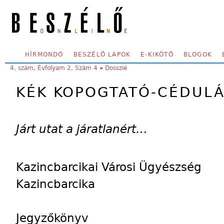
Skip to main content
SECONDARY MENU
HÍRMONDÓ
BESZÉLŐ LAPOK
E-KIKÖTŐ
BLOGOK
YOU ARE HERE:
4. szám, Évfolyam 2, Szám 4
»
Dosszié
KÉK KOPOGTATÓ-CÉDUL
Járt utat a járatlanért…
Kazincbarcikai Városi Ügyészség
Kazincbarcika
Jegyzőkönyv