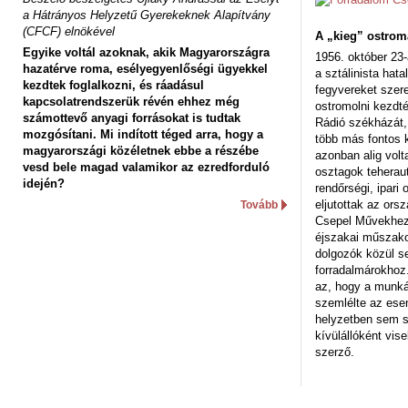
a Hátrányos Helyzetű Gyerekeknek Alapítvány
(CFCF) elnökével
A „kieg” ostrom
Egyike voltál azoknak, akik Magyarországra
1956. október 23-
hazatérve roma, esélyegyenlőségi ügyekkel
a sztálinista hat
kezdtek foglalkozni, és ráadásul
fegyvereket szere
kapcsolatrendszerük révén ehhez még
ostromolni kezdt
számottevő anyagi forrásokat is tudtak
Rádió székházát,
mozgósítani. Mi indított téged arra, hogy a
több más fontos 
magyarországi közéletnek ebbe a részébe
azonban alig volt
vesd bele magad valamikor az ezredforduló
osztagok teheraut
idején?
rendőrségi, ipar
eljutottak az ors
Tovább
Csepel Művekhez 
éjszakai műszakot
dolgozók közül s
forradalmárokhoz.
az, hogy a munk
szemlélte az es
helyzetben sem s
kívülállóként vise
szerző.