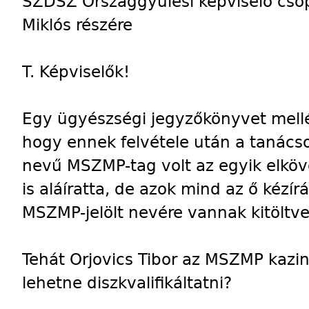
SZDSZ Országgyűlési képviselő csop
Miklós részére
T. Képviselők!
Egy ügyészségi jegyzőkönyvet mell
hogy ennek felvétele után a tanács
nevű MSZMP-tag volt az egyik elköve
is aláíratta, de azok mind az ő kézírá
MSZMP-jelölt nevére vannak kitöltve
Tehát Orjovics Tibor az MSZMP kazinc
lehetne diszkvalifikáltatni?