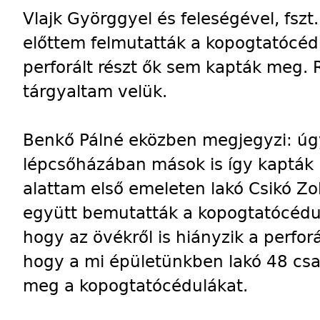
Vlajk Györggyel és feleségével, fszt. 
előttem felmutatták a kopogtatócéd
perforált részt ők sem kapták meg. 
tárgyaltam velük.
Benkő Pálné eközben megjegyzi: úgy
lépcsőházában mások is így kapták
alattam első emeleten lakó Csikó Zo
együtt bemutatták a kopogtatócédu
hogy az övékről is hiányzik a perfor
hogy a mi épületünkben lakó 48 cs
meg a kopogtatócédulákat.