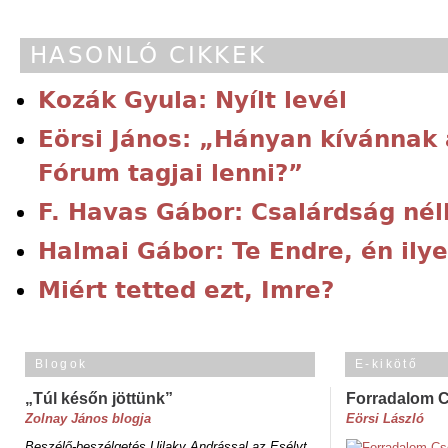
HASONLÓ CIKKEK
Kozák Gyula: Nyílt levél
Eörsi János: „Hányan kívánnak
Fórum tagjai lenni?”
F. Havas Gábor: Csalárdság nél
Halmai Gábor: Te Endre, én ilye
Miért tetted ezt, Imre?
Blogok
E-kikötő
„Túl későn jöttünk”
Forradalom 
Zolnay János blogja
Eörsi László
Beszélő-beszélgetés Ujlaky Andrással az Esélyt