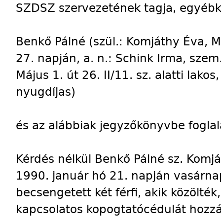
SZDSZ szervezetének tagja, egyébk
Benkő Pálné (szül.: Komjáthy Éva, 
27. napján, a. n.: Schink Irma, szem
Május 1. út 26. II/11. sz. alatti lakos,
nyugdíjas)
és az alábbiak jegyzőkönyvbe foglalá
Kérdés nélkül Benkő Pálné sz. Komj
1990. január hó 21. napján vasárnap
becsengetett két férfi, akik közölték
kapcsolatos kopogtatócédulát hozzák