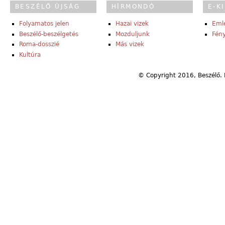
BESZÉLŐ ÚJSÁG
HÍRMONDÓ
E-K
Folyamatos jelen
Hazai vizek
Eml
Beszélő-beszélgetés
Mozduljunk
Fény
Roma-dosszié
Más vizek
Kultúra
© Copyright 2016, Beszélő. 