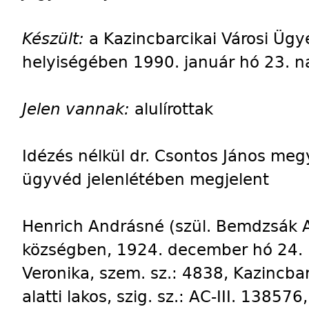
Készült:
a Kazincbarcikai Városi Ügy
helyiségében 1990. január hó 23. n
Jelen vannak:
alulírottak
Idézés nélkül dr. Csontos János me
ügyvéd jelenlétében megjelent
Henrich Andrásné (szül. Bemdzsák 
községben, 1924. december hó 24. n
Veronika, szem. sz.: 4838, Kazincbarc
alatti lakos, szig. sz.: AC-III. 138576