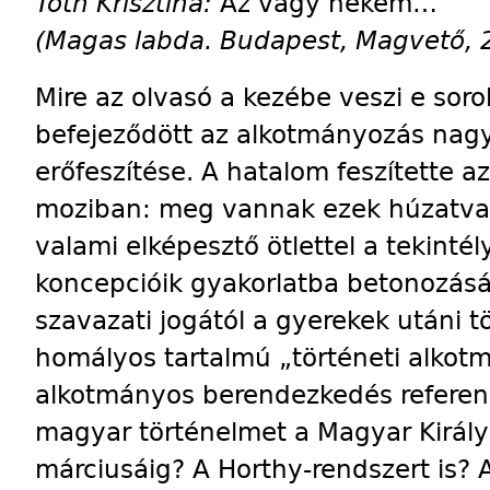
Tóth Krisztina:
Az vagy nekem…
(Magas labda. Budapest, Magvető, 
Mire az olvasó a kezébe veszi e sor
befejeződött az alkotmányozás nagy
erőfeszítése. A hatalom feszítette a
moziban: meg vannak ezek húzatva
valami elképesztő ötlettel a tekinté
koncepcióik gyakorlatba betonozásá
szavazati jogától a gyerekek utáni 
homályos tartalmú „történeti alkot
alkotmányos berendezkedés referenc
magyar történelmet a Magyar Királ
márciusáig? A Horthy-rendszert is? 