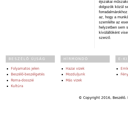
éjszakai műszakot
dolgozók közül s
forradalmárokhoz.
az, hogy a munk
szemlélte az es
helyzetben sem s
kívülállóként vise
szerző.
BESZÉLŐ ÚJSÁG
HÍRMONDÓ
E-K
Folyamatos jelen
Hazai vizek
Eml
Beszélő-beszélgetés
Mozduljunk
Fény
Roma-dosszié
Más vizek
Kultúra
© Copyright 2016, Beszélő. 