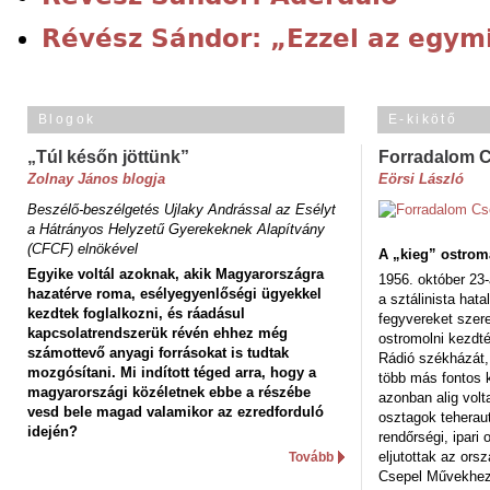
Révész Sándor: „Ezzel az egymil
Blogok
E-kikötő
„Túl későn jöttünk”
Forradalom 
Zolnay János blogja
Eörsi László
Beszélő-beszélgetés Ujlaky Andrással az Esélyt
a Hátrányos Helyzetű Gyerekeknek Alapítvány
(CFCF) elnökével
A „kieg” ostrom
Egyike voltál azoknak, akik Magyarországra
1956. október 23-
hazatérve roma, esélyegyenlőségi ügyekkel
a sztálinista hat
kezdtek foglalkozni, és ráadásul
fegyvereket szere
kapcsolatrendszerük révén ehhez még
ostromolni kezdt
számottevő anyagi forrásokat is tudtak
Rádió székházát,
mozgósítani. Mi indított téged arra, hogy a
több más fontos 
magyarországi közéletnek ebbe a részébe
azonban alig volt
vesd bele magad valamikor az ezredforduló
osztagok teheraut
idején?
rendőrségi, ipar
eljutottak az ors
Tovább
Csepel Művekhez 