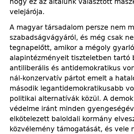
hogy ez az általunk választott masz
velejárója.
A magyar társadalom persze nem m
szabadságvágyáról, és még csak n
tegnapelőtt, amikor a mégoly gyarló
alapintézményeit tiszteletben tartó
antiliberális és antidemokratikus vo
nál-konzervatív pártot emelt a hat
második legantidemokratikusabb vo
politikai alternatívák közül. A dem
védelme iránt minden gyengeségéve
elkötelezett baloldali kormány elve
közvélemény támogatását, és vele m