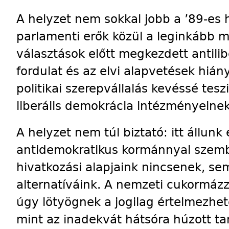
A helyzet nem sokkal jobb a ’89-es 
parlamenti erők közül a leginkább 
választások előtt megkezdett antilib
fordulat és az elvi alapvetések hiá
politikai szerepvállalás kevéssé tesz
liberális demokrácia intézményeine
A helyzet nem túl biztató: itt állunk 
antidemokratikus kormánnyal szemb
hivatkozási alapjaink nincsenek, sem
alternatíváink. A nemzeti cukormázz
úgy lötyögnek a jogilag értelmezhe
mint az inadekvát hátsóra húzott ta