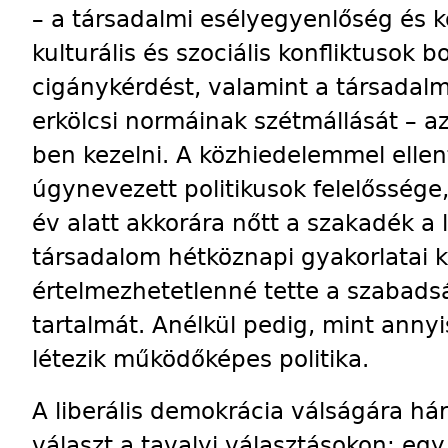
– a társadalmi esélyegyenlőség és k
kulturális és szociális konfliktusok 
cigánykérdést, valamint a társadal
erkölcsi normáinak szétmállását – 
ben kezelni. A közhiedelemmel elle
úgynevezett politikusok felelőssé
év alatt akkorára nőtt a szakadék a 
társadalom hétköznapi gyakorlatai k
értelmezhetetlenné tette a szabadsá
tartalmát. Anélkül pedig, mint anny
létezik működőképes politika.
A liberális demokrácia válságára háro
választ a tavalyi választásokon: egy 