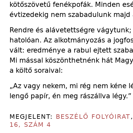
kötőszövetű fenékpofák. Minden es
évtizedekig nem szabadulunk majd a
Rendre és alávetettségre vágytunk;
hatolóan. Az alkotmányozás a jogfo
vált: eredménye a rabul ejtett szab
Mi mással köszönthetnénk hát Magy
a költő soraival:
„Az vagy nekem, mi rég nem kéne l
lengő papír, én meg rászállva légy.”
MEGJELENT:
BESZÉLŐ FOLYÓIRAT
16, SZÁM 4