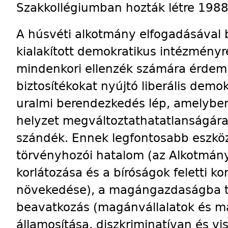
Szakkollégiumban hozták létre 198
A húsvéti alkotmány elfogadásával
kialakított demokratikus intézményr
mindenkori ellenzék számára érdemi
biztosítékokat nyújtó liberális demo
uralmi berendezkedés lép, amelybe
helyzet megváltoztathatatlanságára
szándék. Ennek legfontosabb eszközei
törvényhozói hatalom (az Alkotmán
korlátozása és a bíróságok feletti k
növekedése), a magángazdaságba t
beavatkozás (magánvállalatok és 
államosítása, diszkriminatívan és v