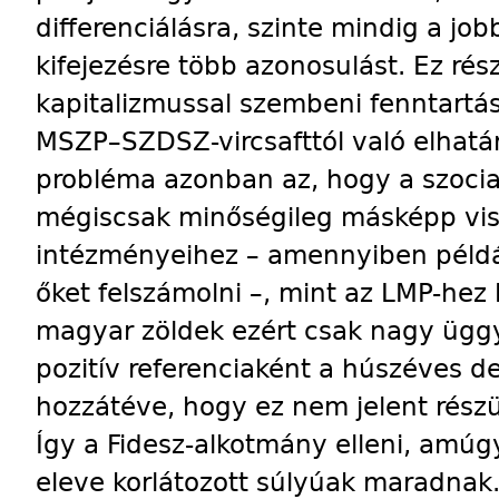
differenciálásra, szinte mindig a jobb
kifejezésre több azonosulást. Ez rész
kapitalizmussal szembeni fenntartása
MSZP–SZDSZ-vircsafttól való elhatá­r
probléma azonban az, hogy a szociali
mégiscsak minőségileg másképp vis
intézményeihez – amennyiben példá
őket felszámolni –, mint az LMP-hez l
magyar zöldek ezért csak nagy üggy
pozitív referenciaként a húszéves d
hozzátéve, hogy ez nem jelent részük
Így a Fidesz-alkotmány elleni, amúg
eleve korlátozott súlyúak maradnak