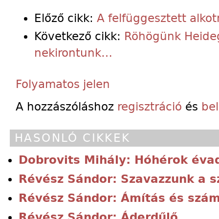
Előző cikk:
A felfüggesztett alk
Következő cikk:
Röhögünk Heideg
nekirontunk…
Folyamatos jelen
A hozzászóláshoz
regisztráció
és
be
HASONLÓ CIKKEK
Dobrovits Mihály: Hóhérok éva
Révész Sándor: Szavazzunk a 
Révész Sándor: Ámítás és szám
Révész Sándor: Áderdűlő