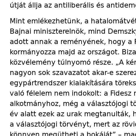
útját állja az antiliberális és antid
Mint emlékezhetünk, a hatalomátvét
Bajnai miniszterelnök, mind Demsz
adott annak a reményének, hogy a F
kormányozza majd az országot. Bizak
közvélemény túlnyomó része. „A kér
nagyon sok szavazatot akar-e szere
egypártrendszer kialakítására töreks
való félelem nem indokolt: a Fidesz
alkotmányhoz, még a választójogi t
év alatt ezek az urak megtanulták, 
a választójogi törvényt, mert az röv
könnyen megütheti a bokáját” – mag