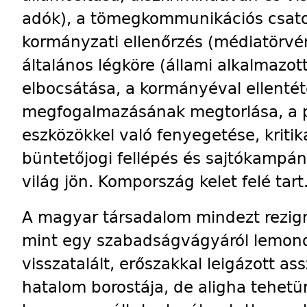
adók), a tömegkommunikációs csator
kormányzati ellenőrzés (médiatörvé
általános légköre (állami alkalmazott
elbocsátása, a kormányéval ellentét
megfogalmazásának megtorlása, a pol
eszközökkel való fenyegetése, kritika
büntetőjogi fellépés és sajtókampán
világ jön. Kompország kelet felé tart
A magyar társadalom mindezt rezigná
mint egy szabadságvágyáról lemondo
visszatalált, erőszakkal leigázott as
hatalom borostája, de aligha tehet