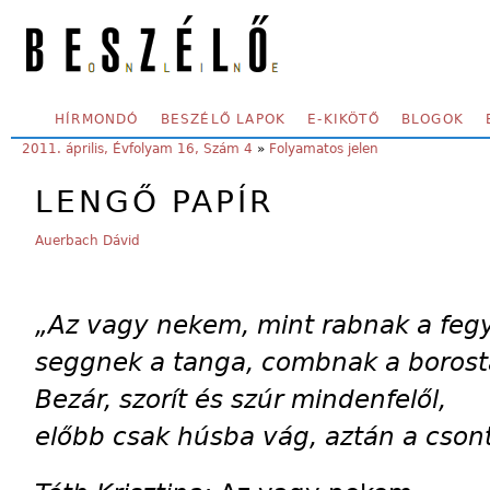
Skip to main content
SECONDARY MENU
HÍRMONDÓ
BESZÉLŐ LAPOK
E-KIKÖTŐ
BLOGOK
YOU ARE HERE:
2011. április, Évfolyam 16, Szám 4
»
Folyamatos jelen
LENGŐ PAPÍR
Auerbach Dávid
„Az vagy nekem, mint rabnak a fegy
seggnek a tanga, combnak a borost
Bezár, szorít és szúr mindenfelől,
előbb csak húsba vág, aztán a cson