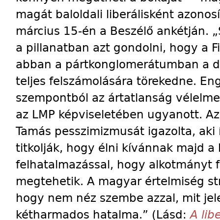
magát baloldali liberálisként azono
március 15-én a Beszélő ankétján. 
a pillanatban azt gondolni, hogy a F
abban a pártkonglomerátumban a de
teljes felszámolására törekedne. E
szempontból az ártatlanság vélelm
az LMP kép­viseletében ugyanott. A
Tamás pesszimizmusát igazolta, aki 
titkolják, hogy élni kívánnak majd 
felhatalmazással, hogy alkotmányt 
megtehetik. A magyar értelmiség str
hogy nem néz szembe azzal, mit jele
kétharmados hatalma.” (Lásd:
A lib