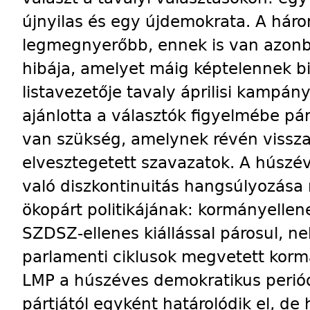
újnyilas és egy újdemokrata. A háro
legmegnyerőbb, ennek is van azonb
hibája, amelyet máig képtelennek bi
listavezetője tavaly áprilisi kampá
ajánlotta a választók figyelmébe pár
van szükség, amelynek révén vissz
elvesztegetett szavazatok. A húszév
való diszkontinuitás hangsúlyozása
ökopárt politikájának: kormányellen
SZDSZ-ellenes kiállással párosul, n
parlamenti ciklusok megvetett kormá
LMP a húszéves demokratikus perió
pártjától egyként határolódik el, de