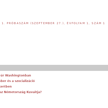
,
1. PRÓBASZÁM (SZEPTEMBER 27.), ÉVFOLYAM 1, SZÁM 1
r úr Washingtonban
ber és a szocializáció
kertben
esz Németország Kuvaitja?