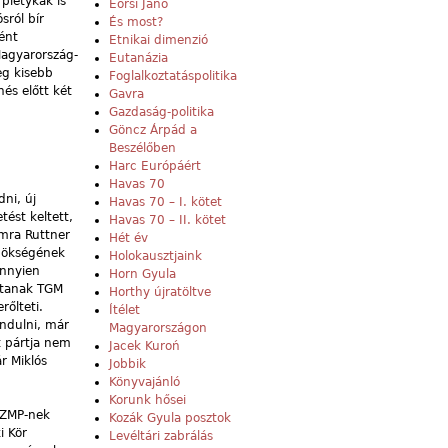
pletykák is
Eörsi Janó
sról bír
És most?
ént
Etnikai dimenzió
 Magyarország-
Eutanázia
eg kisebb
Foglalkoztatáspolitika
nés előtt két
Gavra
Gazdaság-politika
Göncz Árpád a
Beszélőben
Harc Európáért
Havas 70
dni, új
Havas 70 – I. kötet
tést keltett,
Havas 70 – II. kötet
omra Ruttner
Hét év
lnökségének
Holokausztjaink
ennyien
Horn Gyula
artanak TGM
Horthy újratöltve
rőlteti.
Ítélet
indulni, már
Magyarországon
t pártja nem
Jacek Kuroń
r Miklós
Jobbik
Könyvajánló
Korunk hősei
MSZMP-nek
Kozák Gyula posztok
i Kör
Levéltári zabrálás