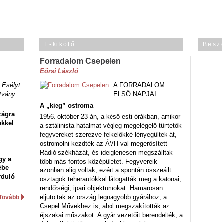
E-kikötő
Besz
Forradalom Csepelen
Eörsi László
 Esélyt
A FORRADALOM
tvány
ELSŐ NAPJAI
A „kieg” ostroma
zágra
1956. október 23-án, a késő esti órákban, amikor
ekkel
a sztálinista hatalmat végleg megelégelő tüntetők
fegyvereket szerezve felkelőkké lényegültek át,
ostromolni kezdték az ÁVH-val megerősített
Rádió székházát, és ideiglenesen megszálltak
gy a
több más fontos középületet. Fegyvereik
ébe
azonban alig voltak, ezért a spontán összeállt
rduló
osztagok teherautókkal látogatták meg a katonai,
rendőrségi, ipari objektumokat. Hamarosan
eljutottak az ország legnagyobb gyárához, a
Tovább
Csepel Művekhez is, ahol megszakították az
éjszakai műszakot. A gyár vezetőit berendelték, a