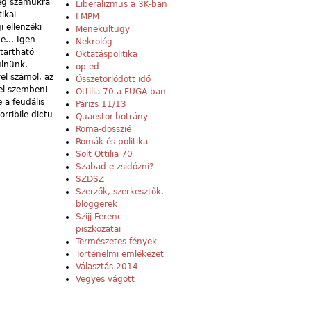
leg számukra
Liberalizmus a 3K-ban
ikai
LMPM
i ellenzéki
Menekültügy
pe… Igen-
Nekrológ
tartható
Oktatáspolitika
ülnünk.
op-ed
el számol, az
Összetorlódott idő
el szembeni
Ottilia 70 a FUGA-ban
 a feudális
Párizs 11/13
rribile dictu
Quaestor-botrány
Roma-dosszié
Romák és politika
Solt Ottilia 70
Szabad-e zsidózni?
SZDSZ
Szerzők, szerkesztők,
bloggerek
Szijj Ferenc
piszkozatai
Természetes fények
Történelmi emlékezet
Választás 2014
Vegyes vágott