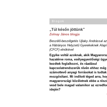
Blogok
„Túl későn jöttünk”
Zolnay János blogja
Beszélő-beszélgetés Ujlaky Andrással az
a Hátrányos Helyzetű Gyerekeknek Alapí
(CFCF) elnökével
Egyike voltál azoknak, akik Magyarors
hazatérve roma, esélyegyenlőségi ügy
kezdtek foglalkozni, és ráadásul
kapcsolatrendszerük révén ehhez még
számottevő anyagi forrásokat is tudtak
mozgósítani. Mi indított téged arra, ho
magyarországi közéletnek ebbe a rész
vesd bele magad valamikor az ezredfo
idején?