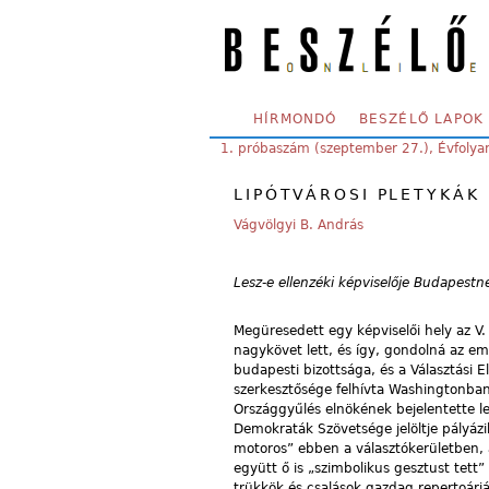
Skip to main content
SECONDARY MENU
HÍRMONDÓ
BESZÉLŐ LAPOK
YOU ARE HERE:
1. próbaszám (szeptember 27.), Évfoly
LIPÓTVÁROSI PLETYKÁK
Vágvölgyi B. András
Lesz-e ellenzéki képviselője Budapestn
Megüresedett egy képviselői hely az V.
nagykövet lett, és így, gondolná az em
budapesti bizottsága, és a Választási
szerkesztősége felhívta Washingtonban
Országgyűlés elnökének bejelentette l
Demokraták Szövetsége jelöltje pályázik
motoros” ebben a választókerületben, 
együtt ő is „szimbolikus gesztust tett” 
trükkök és csalások gazdag repertoárján