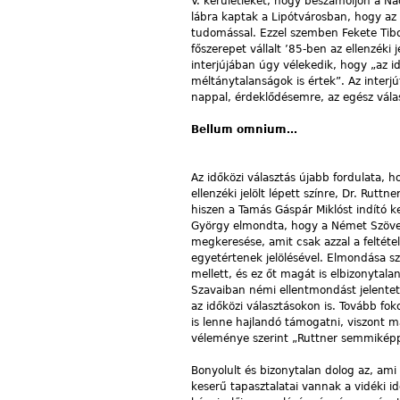
V. kerületieket, hogy beszámoljon a Ná
lábra kaptak a Lipótvárosban, hogy az 
tudomással. Ezzel szemben Fekete Tibor
főszerepet vállalt ’85-ben az ellenzéki
interjújában úgy vélekedik, hogy „az id
méltánytalanságok is értek”. Az interjú
nappal, érdeklődésemre, az egész válas
Bellum omnium…
Az időközi választás újabb fordulata, ho
ellenzéki jelölt lépett színre, Dr. Rut
hiszen a Tamás Gáspár Miklóst indító k
György elmondta, hogy a Német Szövets
megkeresése, amit csak azzal a feltéte
egyetértenek jelölésével. Elmondása sz
mellett, és ez őt magát is elbizonytalan
Szavaiban némi ellentmondást jelentett
az időközi választásokon is. Tovább fo
is lenne hajlandó támogatni, viszont
véleménye szerint „Ruttner semmiképpe
Bonyolult és bizonytalan dolog az, ami
keserű tapasztalatai vannak a vidéki idő