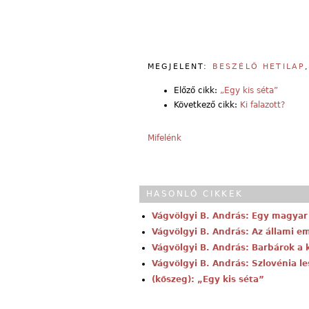
MEGJELENT:
BESZÉLŐ HETILAP
Előző cikk:
„Egy kis séta”
Következő cikk:
Ki falazott?
Mifelénk
HASONLÓ CIKKEK
Vágvölgyi B. András: Egy magya
Vágvölgyi B. András: Az állami em
Vágvölgyi B. András: Barbárok a 
Vágvölgyi B. András: Szlovénia l
(kőszeg): „Egy kis séta”