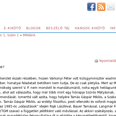
E-KIKÖTŐ
BLOGOK
BESZÉLŐ TÁJ
HANGOS KIKÖTŐ
IN
am 1, Szám 1
»
Mifelénk
Nyomtatób
ek?
 kerület északi részében, hiszen Várkonyi Péter volt külügyminiszter washi
ber, honatyai feladatait betölteni nem tudja. De ez csak pletyka. Mert az
 Elnökség szerint V. P. nem mondott le mandátumáról, noha egyik hetilapun
, ahol azt válaszolta, hogy már több mint egy hónapja Szűrös Mátyásnak, 
emondását. Ismertté vált azóta, hogy helyére Tamás Gáspár Miklós, a Szab
. Tamás Gáspár Miklós, az erdélyi filozófus, pesti ellenzéki és oxfordi magá
az 1985-ös „választások” idején Rajk Lászlóval, Bauer Tamással, Langmár F
(TGM szavai) a független jelöltként való indulással. Az akkori szabályozás, a
ak maradéktalan felvonultatása őt is elütötte a képviselőjelöltségtől, hisz