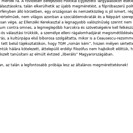
 mértek rá. A rövidesen befejeződő Politikai Egyeztető Tárgyalásokon eset
álasztásokra, talán elkerülhetik az újabb megméretést, a főpróbaszerű polit
orfényben álló körzetben, egy országosan és nemzetközileg is jól ismert, rég
yértelműek, nem világos azonban a szociáldemokraták és a Néppárt szere
san vége, az Ellenzéki Kerekasztal a legnagyobb valószínűség szerint nem 
m contra omnes, a legmeglepőbb harcokra és szövetségekre kell felkész
ös választási trükkök, a személye elleni rágalomhadjárat megismétlődésév
ás, a kultúrpápa első bíborosa szolgáltatta, mikor is a Ceausescu-rezsimm
t tett belső tájékoztatókon, hogy TGM „román kém”, hiszen mélyen sértette
tük hálára kötelezett, áttelepülő erdélyi filozófus nem hajbókolt előttük, ho
részelt tanúsítani az elmúlt évtized „liberális” Magyarországában.
ban, az talán a legfontosabb próbája lesz az általános megmérettetésnek!