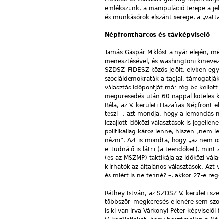
emlékszünk, a manipuláció terepe a je
és munkásőrök elszánt serege, a „vatta
Népfrontharcos és távképviselő
Tamás Gáspár Miklóst a nyár elején, 
menesztésével, és washingtoni kinevez
SZDSZ–FIDESZ közös jelölt, elvben egye
szociáldemokraták a tagjai, támogatják
választás időpontját már rég be kellett
megüresedés után 60 nappal köteles kií
Béla, az V. kerületi Hazafias Népfront 
teszi –, azt mondja, hogy a lemondás m
lezajlott időközi választások is jogell
politikailag káros lenne, hiszen „nem 
nézni”. Azt is mondta, hogy „az nem o
el tudná ő is látni (a teendőket), mint
(és az MSZMP) taktikája az időközi vá
kiírhatók az általános választások. Az
és miért is ne tenné? –, akkor 27-e re
Réthey István, az SZDSZ V. kerületi s
többszöri megkeresés ellenére sem szo
is ki van írva Várkonyi Péter képvisel