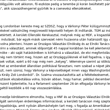
lölőgyűlés volt akkoron, fő eszköze pedig a terembe jó korán beültetett p
”, akik szavazóhengerrel gyűrték le a csenevész ellenzékieket.
még Londonban kereste meg az SZDSZ, hogy a Várkonyi Péter külügyminiszt
ésével valószínűleg megüresedő képviselői helyen őt indítanák. TGM az ind
tértett. A kerületi Ellenzéki Kerekasztal, melynek még az MDF, a kisgazdá
 indulását, bár egyik-másik szervezet némi huzavona után határozott így. 
 volna jelenteni, hiszen az Országos Választási Elnökség és az Elnöki Tanács
rni a választást, aminek időpontját 45 nappal korábban be kell jelenteniü
elnöke – aki saját hatáskörében is kiírhatná a választást, de elvi megfontol
ég nem történt meg, hiszen azt az Országgyűlésnek el kell fogadnia, s íg
enesek voltak, ezért a 60 nap még nem „ketyeg”. Véleménye szerint az időköz
lehet az embereket állandóan politikával fárasztani, nem szabad a népet já
szt, nem szoroz, hogy Várkonyi a képviselőséget innen vagy Washingtonból 
 a Király Zoli Londonból”. Dr. Szalma visszautasította azt a feltételezéseme
lasztások elszabotálása volna, bízván abban, hogy hamar, például december
t viszont kijelentette, ha a Parlament szeptember 26-án elfogadja Várkonyi 
ggeltől kezdődik a 60 nap visszaszámlálása.
zervezője kérdésemre elmondta, hogy a HNF és az Országos Választási Elnök
lgált semmilyen érdemleges információval, a kerületi tanácson még szep
ői fogadóórája, amit nyilván állomáshelyén tart meg, s fogadja az Amerikába