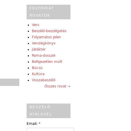
FOLYÓIRAT
ROVATOK
Vers
Beszélő-beszélgetés
Folyamatos jelen
Vendégkönyv
Játéktér
Roma-dosszié
Befejezetlen múlt
Búcsú
Kultúra
Visszabeszélő
Összes rovat →
BESZÉLŐ
HÍRLEVÉL
Email:
*