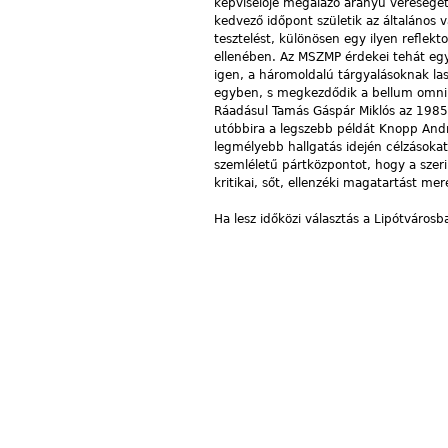
képviselője megalázó arányú vereséget
kedvező időpont születik az általános v
tesztelést, különösen egy ilyen reflekt
ellenében. Az MSZMP érdekei tehát eg
igen, a háromoldalú tárgyalásoknak las
egyben, s megkezdődik a bellum omniu
Ráadásul Tamás Gáspár Miklós az 1985-
utóbbira a legszebb példát Knopp Andr
legmélyebb hallgatás idején célzásoka
szemléletű pártközpontot, hogy a szerin
kritikai, sőt, ellenzéki magatartást me
Ha lesz időközi választás a Lipótváros