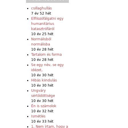
csillaghullás
7 év 52 hét
Elfilozófálgatni egy
humanitárius
katasztrófáról
10 év 25 hét
Normálisból
normálisba
10 év 28 hét
Tartalom és forma
10 év 28 hét
Se egy név, se egy
idézet,
10 év 30 hét
Hibás kiindulás
10 év 30 hét
Ungváry
sértődöttsége
10 év 30 hét
Én is számolok
10 év 32 hét
Ismétlés
10 év 33 hét
1. Nem írtam, hogy a