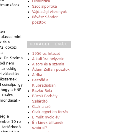
Filmkritika
ártmunkások
Szociálpolitika
Vajdasági viszonyok
Révész Sándor
posztok
eri
ulással mint
k és a
KORÁBBI TÉMÁK
Az időközi
 a
1956-os Intézet
k. Dr. Szalma
A kultúra helyzete
ásból nem
A sors és a számla
y az eddig
Ádám Zoltán posztok
i választás
Afrika
tékszernek
Beszélő a
csinálja, így
Klubrádióban
t, hogy a HNF
Biszku Béla
 10-ére,
Búcsú Borbély
lemondását –
Szilárdtól
Csak a szél
Csak egyetlen forrás
ség a
Elmúlt nyolc év
tember 10-re
Én kinek állítanék
n tartózkodó
szobrot?