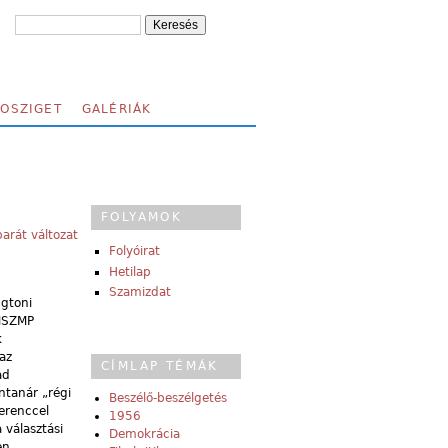
FOSZIGET
GALÉRIÁK
FOLYAMOK
arát változat
Folyóirat
Hetilap
Szamizdat
ngtoni
 MSZMP
k
az
CÍMLAP TÉMÁK
ad
ntanár „régi
Beszélő-beszélgetés
erenccel
1956
 választási
Demokrácia
en,