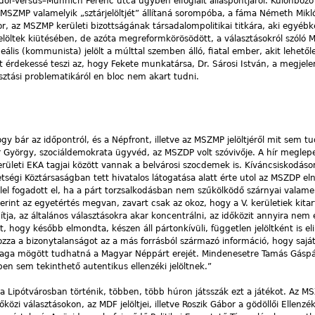
dor-versus–Münnich Ferenc utca ügyben elfoglalt álláspontjáról. Különböző 
MSZMP valamelyik „sztárjelöltjét” állítaná sorompóba, a fáma Németh Mikló
, az MSZMP kerületi bizottságának társadalompolitikai titkára, aki egyébk
 jelöltek kiütésében, de azóta megreformkörösödött, a választásokról szóló
eális (kommunista) jelölt a múlttal szemben álló, fiatal ember, akit lehetől
t érdekessé teszi az, hogy Fekete munkatársa, Dr. Sárosi István, a megjele
ztási problematikáról en bloc nem akart tudni.
gy bár az időpontról, és a Népfront, illetve az MSZMP jelöltjéről mit sem tu
tner György, szociáldemokrata ügyvéd, az MSZDP volt szóvivője. A hír meglepe
erületi EKA tagjai között vannak a belvárosi szocdemek is. Kíváncsiskodás
égi Köztársaságban tett hivatalos látogatása alatt érte utol az MSZDP e
llel fogadott el, ha a párt torzsalkodásban nem szűkölködő szárnyai valam
erint az egyetértés megvan, zavart csak az okoz, hogy a V. kerületiek kit
ítja, az általános választásokra akar koncentrálni, az időközit annyira nem e
, hogy később elmondta, készen áll pártonkívüli, független jelöltként is el
kozza a bizonytalanságot az a más forrásból származó információ, hogy sajá
 maga mögött tudhatná a Magyar Néppárt erejét. Mindenesetre Tamás Gáspá
n sem tekinthető autentikus ellenzéki jelöltnek.”
 a Lipótvárosban történik, többen, több húron játsszák ezt a játékot. Az 
közi választásokon, az MDF jelöltjei, illetve Roszik Gábor a gödöllői Ellenzék