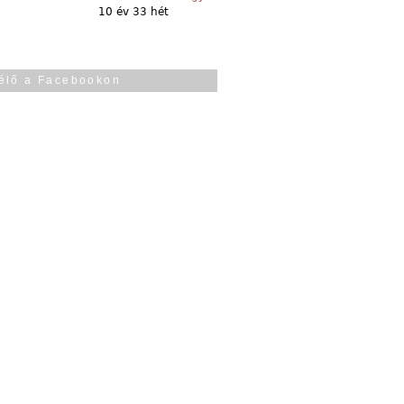
10 év 33 hét
élő a Facebookon