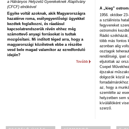
a Hátrányos Helyzetű Gyerekeknek Alapítvány
(CFCF) elnökével
A „kieg” ostrom
Egyike voltál azoknak, akik Magyarországra
1956. október 23-
hazatérve roma, esélyegyenlőségi ügyekkel
a sztálinista hat
kezdtek foglalkozni, és ráadásul
fegyvereket szere
kapcsolatrendszerük révén ehhez még
ostromolni kezdt
számottevő anyagi forrásokat is tudtak
Rádió székházát,
mozgósítani. Mi indított téged arra, hogy a
több más fontos 
magyarországi közéletnek ebbe a részébe
azonban alig volt
vesd bele magad valamikor az ezredforduló
osztagok teheraut
idején?
rendőrségi, ipar
eljutottak az ors
Tovább
Csepel Művekhez 
éjszakai műszakot
dolgozók közül s
forradalmárokhoz.
az, hogy a munk
szemlélte az es
helyzetben sem s
kívülállóként vise
szerző.