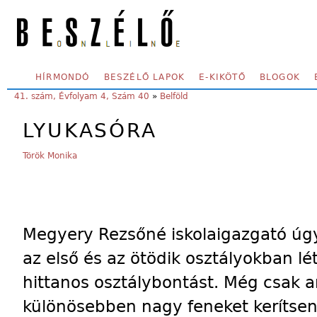
Skip to main content
SECONDARY MENU
HÍRMONDÓ
BESZÉLŐ LAPOK
E-KIKÖTŐ
BLOGOK
YOU ARE HERE:
41. szám, Évfolyam 4, Szám 40
»
Belföld
LYUKASÓRA
Török Monika
Megyery Rezsőné iskolaigazgató úgy
az első és az ötödik osztályokban l
hittanos osztálybontást. Még csak a
különösebben nagy feneket kerítsen