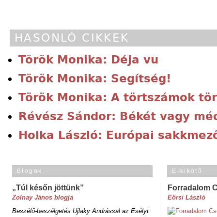
HASONLÓ CIKKEK
Török Monika: Déja vu
Török Monika: Segítség!
Török Monika: A törtszámok tö
Révész Sándor: Békét vagy mé
Holka László: Európai sakkmező
Blogok
E-kikötő
„Túl későn jöttünk”
Forradalom 
Zolnay János blogja
Eörsi László
Beszélő-beszélgetés Ujlaky Andrással az Esélyt