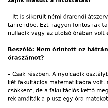
zajlik másutt a hitoktatás?
– Itt is sikerült némi órarendi átszer
tanrendbe. Ezt nagyon fontosnak ta
nulladik vagy az utolsó órában volt 
Beszélő: Nem érintett ez hátrá
óraszámot?
– Csak részben. A nyolcadik osztály
két fakultációs matematikaóra volt,
csökkent, de a fakultációs kettő m
reklamálták a plusz egy óra matekot