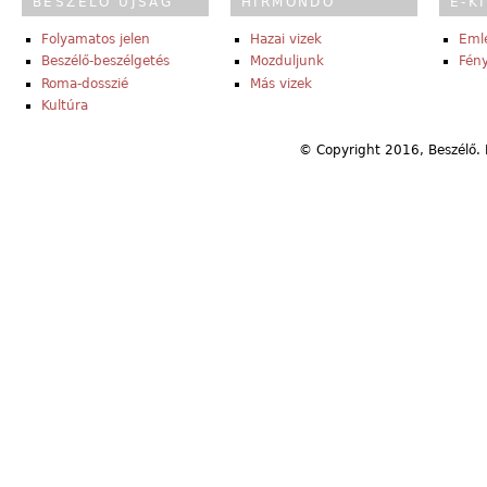
BESZÉLŐ ÚJSÁG
HÍRMONDÓ
E-K
Folyamatos jelen
Hazai vizek
Eml
Beszélő-beszélgetés
Mozduljunk
Fény
Roma-dosszié
Más vizek
Kultúra
© Copyright 2016, Beszélő. 