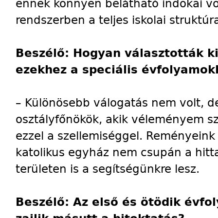
ennek könnyen belátható indokai vo
rendszerben a teljes iskolai struktúra
Beszélő: Hogyan választották k
ezekhez a speciális évfolyamok
– Különösebb válogatás nem volt, de
osztályfőnökök, akik véleményem sz
ezzel a szellemiséggel. Reményeink
katolikus egyház nem csupán a hit
területen is a segítségünkre lesz.
Beszélő: Az első és ötödik évf