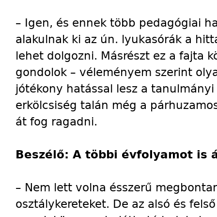
– Igen, és ennek több pedagógiai h
alakulnak ki az ún. lyukasórák a hit
lehet dolgozni. Másrészt ez a fajta k
gondolok – véleményem szerint olya
jótékony hatással lesz a tanulmány
erkölcsiség talán még a párhuzamos
át fog ragadni.
Beszélő: A többi évfolyamot is 
– Nem lett volna ésszerű megbontan
osztálykereteket. De az alsó és fel