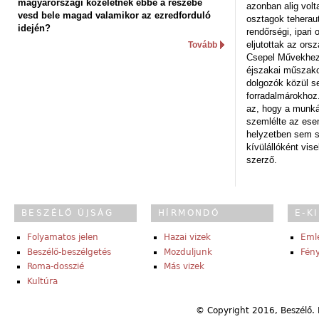
magyarországi közéletnek ebbe a részébe
azonban alig volt
vesd bele magad valamikor az ezredforduló
osztagok teheraut
idején?
rendőrségi, ipar
eljutottak az ors
Tovább
Csepel Művekhez 
éjszakai műszakot
dolgozók közül s
forradalmárokhoz.
az, hogy a munk
szemlélte az es
helyzetben sem s
kívülállóként vise
szerző.
BESZÉLŐ ÚJSÁG
HÍRMONDÓ
E-K
Folyamatos jelen
Hazai vizek
Eml
Beszélő-beszélgetés
Mozduljunk
Fény
Roma-dosszié
Más vizek
Kultúra
© Copyright 2016, Beszélő. 