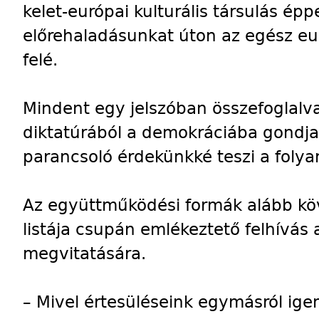
kelet-európai kulturális társulás é
előrehaladásunkat úton az egész eur
felé.
Mindent egy jelszóban összefoglalva
diktatúrából a demokráciába gondja
parancsoló érdekünkké teszi a folya
Az együttműködési formák alább köv
listája csupán emlékeztető felhívás 
megvitatására.
– Mivel értesüléseink egymásról ige