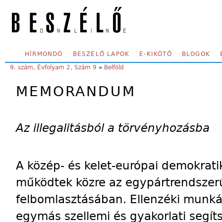
Skip to main content
SECONDARY MENU
HÍRMONDÓ
BESZÉLŐ LAPOK
E-KIKÖTŐ
BLOGOK
YOU ARE HERE:
9. szám, Évfolyam 2, Szám 9
»
Belföld
MEMORANDUM
Az illegalitásból a törvényhozásba
A közép- és kelet-európai demokrat
működtek közre az egypártrendszerű
felbomlasztásában. Ellenzéki munk
egymás szellemi és gyakorlati segíts