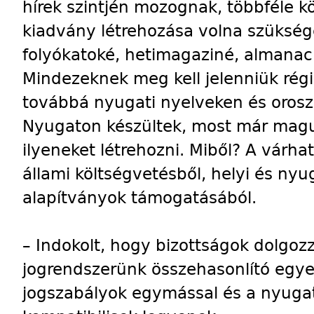
hírek szintjén mozognak, többféle kö
kiadvány létrehozása volna szüksége
folyókatoké, hetimagaziné, almanac
Mindezeknek meg kell jelenniük rég
továbbá nyugati nyelveken és orosz
Nyugaton készültek, most már mag
ilyeneket létrehozni. Miből? A várha
állami költségvetésből, helyi és nyu
alapítványok támogatásából.
– Indokolt, hogy bizottságok dolgoz
jogrendszerünk összehasonlító egye
jogszabályok egymással és a nyugat