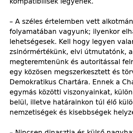
kompatibilisek legyenek.
– A széles értelemben vett alkotmán
folyamatában vagyunk; ilyenkor elh
lehetségesek. Kell hogy legyen vala
zsinórmértékünk, elvi útmutatónk, 
megteremtenünk és autoritással fe
egy közösen megszerkesztett és tör
Demokratikus Chartára. Ennek a Cha
egymás közötti viszonyainkat, külön
belül, illetve határainkon túl élő k
nemzetiségek és kisebbségek helyze
– Nincsen dinasztia és külső nagyh