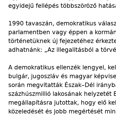
egyidejű fellépés többszöröző hatás
1990 tavaszán, demokratikus válas
parlamentben vagy éppen a kormá
történetüknek új fejezetéhez érkezt
adhatnánk: „Az illegalitásból a tör
A demokratikus ellenzék lengyel, ke
bulgár, jugoszláv és magyar képvise
során megvitatták Észak–Dél irány
százhúszmillió lakosának helyzetét 
megállapításra jutottak, hogy elő ke
közeledését és jobb megértését min