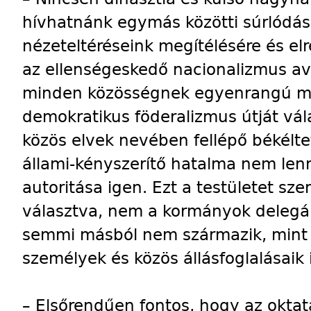
hívhatnánk egymás közötti súrlódás
nézeteltéréseink megítélésére és elr
az ellenségeskedő nacionalizmus a
minden közösségnek egyenrangú mél
demokratikus föderalizmus útját vál
közös elvek nevében fellépő békélte
állami-kényszerítő hatalma nem lenne
autoritása igen. Ezt a testületet s
választva, nem a kormányok delegáln
semmi másból nem származik, mint
személyek és közös állásfoglalásaik
– Elsőrendűen fontos, hogy az oktat