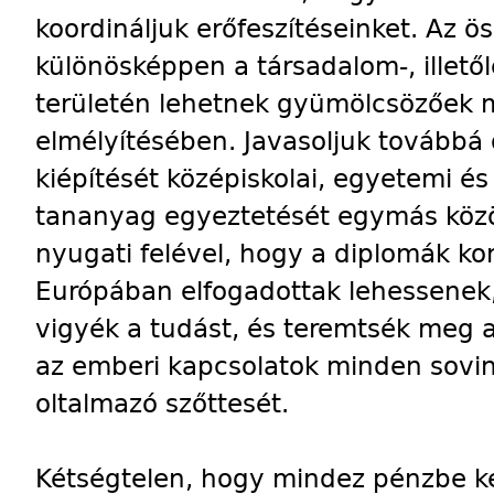
koordináljuk erőfeszítéseinket. Az ö
különösképpen a társadalom-, ille
területén lehetnek gyümölcsözőek 
elmélyítésében. Javasoljuk továbbá
kiépítését középiskolai, egyetemi és
tananyag egyeztetését egymás közöt
nyugati felével, hogy a diplomák kon
Európában elfogadottak lehessenek
vigyék a tudást, és teremtsék meg 
az emberi kapcsolatok minden sovin
oltalmazó szőttesét.
Kétségtelen, hogy mindez pénzbe k