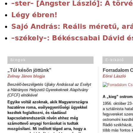
–ster– [Angster László]: A törv
Légy ébren!
Sajó András: Reális méretű, ar
–székely–: Békéscsabai Dávid é
Blogok
E-kikötő
„Túl későn jöttünk”
Forradalom 
Zolnay János blogja
Eörsi László
Beszélő-beszélgetés Ujlaky Andrással az Esélyt
a Hátrányos Helyzetű Gyerekeknek Alapítvány
(CFCF) elnökével
A „kieg” ostrom
Egyike voltál azoknak, akik Magyarországra
1956. október 23-
hazatérve roma, esélyegyenlőségi ügyekkel
a sztálinista hat
kezdtek foglalkozni, és ráadásul
fegyvereket szere
kapcsolatrendszerük révén ehhez még
ostromolni kezdt
számottevő anyagi forrásokat is tudtak
Rádió székházát,
mozgósítani. Mi indított téged arra, hogy a
több más fontos 