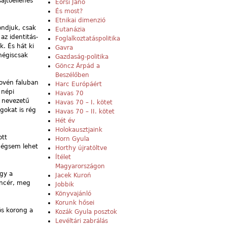
ajtóellenes
Eörsi Janó
És most?
Etnikai dimenzió
ondjuk, csak
Eutanázia
az identitás-
Foglalkoztatáspolitika
k. És hát ki
Gavra
 mégiscsak
Gazdaság-politika
Göncz Árpád a
Beszélőben
lovén faluban
Harc Európáért
 népi
Havas 70
k nevezetű
Havas 70 – I. kötet
gokat is rég
Havas 70 – II. kötet
Hét év
Holokausztjaink
ott
Horn Gyula
 mégsem lehet
Horthy újratöltve
Ítélet
Magyarországon
agy a
Jacek Kuroń
incér, meg
Jobbik
Könyvajánló
Korunk hősei
ös korong a
Kozák Gyula posztok
Levéltári zabrálás