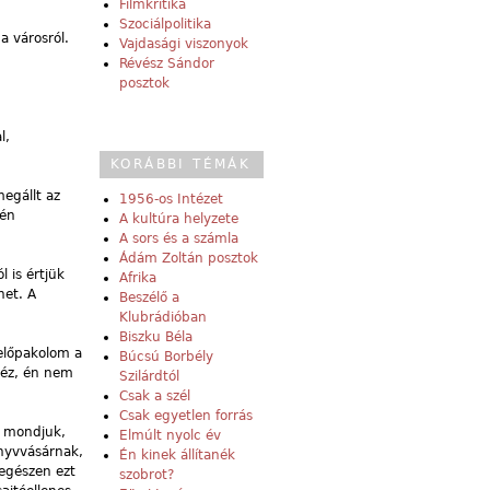
Filmkritika
Szociálpolitika
a városról.
Vajdasági viszonyok
Révész Sándor
posztok
l,
KORÁBBI TÉMÁK
megállt az
1956-os Intézet
 én
A kultúra helyzete
A sors és a számla
Ádám Zoltán posztok
 is értjük
Afrika
het. A
Beszélő a
Klubrádióban
Biszku Béla
 előpakolom a
Búcsú Borbély
néz, én nem
Szilárdtól
Csak a szél
Csak egyetlen forrás
, mondjuk,
Elmúlt nyolc év
önyvvásárnak,
Én kinek állítanék
egészen ezt
szobrot?