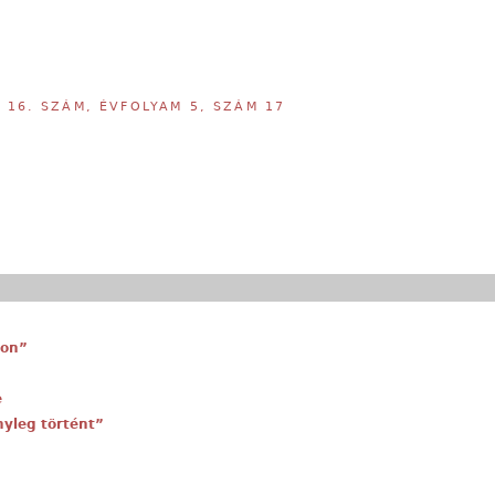
,
16. SZÁM, ÉVFOLYAM 5, SZÁM 17
don”
e
nyleg történt”