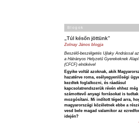
Blogok
„Túl későn jöttünk”
Zolnay János blogja
Beszélő-beszélgetés Ujlaky Andrással az
a Hátrányos Helyzetű Gyerekeknek Alapí
(CFCF) elnökével
Egyike voltál azoknak, akik Magyarors
hazatérve roma, esélyegyenlőségi ügy
kezdtek foglalkozni, és ráadásul
kapcsolatrendszerük révén ehhez még
számottevő anyagi forrásokat is tudtak
mozgósítani. Mi indított téged arra, ho
magyarországi közéletnek ebbe a rész
vesd bele magad valamikor az ezredfo
idején?