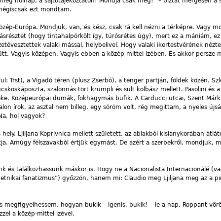
eg holnap, a sajtótájékoztatón! Mondja csak meg!” – biztat mérgesen a s
 mégiscsak ezt mondtam.
özép-Európa. Mondjuk, van, és kész, csak rá kell nézni a térképre. Vagy m
ásrésztet (hogy tintahalpörkölt így, túrósrétes úgy), mert ez a mániám, ez 
zetévesztettek valaki mással, helybelivel. Hogy valaki ikertestvérének nézte
nütt. Vagyis középen. Vagyis ebben a közép-mittel izében. És akkor persze
l: Trst), a Vigadó téren (plusz Zserbó), a tenger partján, földek közén. Sz
ucskoskáposzta, szalonnás tört krumpli és sült kolbász mellett. Pasolini és a
béke. Középeurópai dumák, fokhagymás büfik. A Carducci utcai, Szent Már
on írok, az asztal nem billeg, egy söröm volt, rég megittam, a nyeles újsá
Na, hol vagyok?
 hely. Ljiljana Koprivnica mellett született, az ablakból kislánykorában átlát
atja. Amúgy félszavakból értjük egymást. De azért a szerbekről, mondjuk,
nk és találkozhassunk máskor is. Hogy ne a Nacionalista Internacionálé (v
„az etnikai fanatizmus”) győzzön, hanem mi: Claudio meg Ljiljana meg az a p
is megfigyelhessem, hogyan bukik – igenis, bukik! – le a nap. Roppant vör
el a közép-mittel izével.