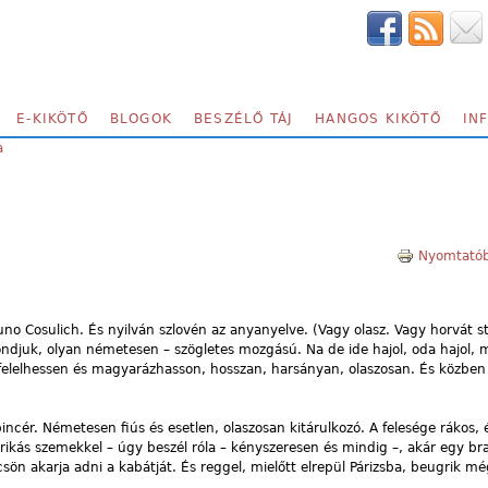
E-KIKÖTŐ
BLOGOK
BESZÉLŐ TÁJ
HANGOS KIKÖTŐ
IN
a
Nyomtatób
runo Cosulich. És nyilván szlovén az anyanyelve. (Vagy olasz. Vagy horvát s
ondjuk, olyan németesen – szögletes mozgású. Na de ide hajol, oda hajol, 
 felelhessen és magyarázhasson, hosszan, harsányan, olaszosan. És közben 
 pincér. Németesen fiús és esetlen, olaszosan kitárulkozó. A felesége rákos,
ikás szemekkel – úgy beszél róla – kényszeresen és mindig –, akár egy brav
ön akarja adni a kabátját. És reggel, mielőtt elrepül Párizsba, beugrik mé