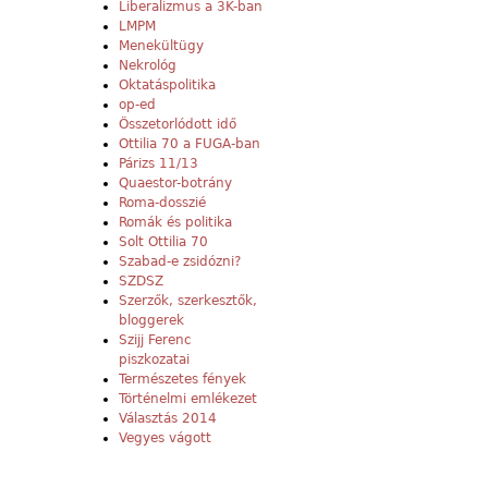
Liberalizmus a 3K-ban
LMPM
Menekültügy
Nekrológ
Oktatáspolitika
op-ed
Összetorlódott idő
Ottilia 70 a FUGA-ban
Párizs 11/13
Quaestor-botrány
Roma-dosszié
Romák és politika
Solt Ottilia 70
Szabad-e zsidózni?
SZDSZ
Szerzők, szerkesztők,
bloggerek
Szijj Ferenc
piszkozatai
Természetes fények
Történelmi emlékezet
Választás 2014
Vegyes vágott