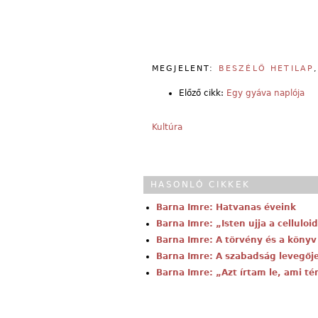
MEGJELENT:
BESZÉLŐ HETILAP
Előző cikk:
Egy gyáva naplója
Kultúra
HASONLÓ CIKKEK
Barna Imre: Hatvanas éveink
Barna Imre: „Isten ujja a celluloi
Barna Imre: A törvény és a könyv
Barna Imre: A szabadság levegőj
Barna Imre: „Azt írtam le, ami té