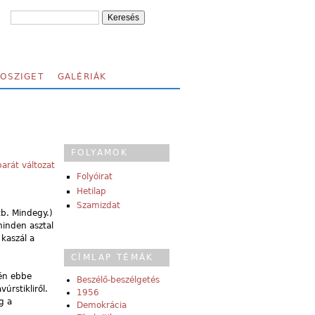
FOSZIGET
GALÉRIÁK
FOLYAMOK
arát változat
Folyóirat
Hetilap
Szamizdat
tb. Mindegy.)
minden asztal
kaszál a
CÍMLAP TÉMÁK
 én ebbe
Beszélő-beszélgetés
úrstikliről.
1956
g a
Demokrácia