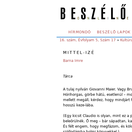
Skip to main content
SECONDARY MENU
HÍRMONDÓ
BESZÉLŐ LAPOK
YOU ARE HERE:
16. szám, Évfolyam 5, Szám 17
»
Kultúr
MITTEL-IZÉ
Barna Imre
Tárca
A tulaj nyilván Giovanni Maier. Vagy B
Hórihorgas, görbe hátú, esetlenül – m
mellett megáll, kérdez, hogy mindjárt
hosszú keze-lába.
(Egy kicsit Claudio is olyan, mint ez a
beleőrülnék. Ő meg – bár sápadtan, kar
És félt engem, hogy megfázom, és kölcs
szállodámba holmi könyvekkel.)