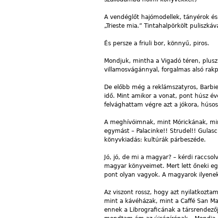
A vendéglőt hajómodellek, tányérok és m
„Trieste mia.” Tintahalpörkölt puliszkáv
És persze a friuli bor, könnyű, piros.
Mondjuk, mintha a Vigadó téren, plusz
villamosvágánnyal, forgalmas alsó rakpar
De előbb még a reklámszatyros, Barbie-
idő. Mint amikor a vonat, pont húsz éve
felvághattam végre azt a jókora, hús
A meghívóimnak, mint Mórickának, mind
egymást – Palacinke!! Strudel!! Gulas
könyvkiadás: kultúrák párbeszéde.
Jó, jó, de mi a magyar? – kérdi raccso
magyar könyveimet. Mert lett őneki eg
pont olyan vagyok. A magyarok ilyenek i
Az viszont rossz, hogy azt nyilatkozta
mint a kávéházak, mint a Caffé San Ma
ennek a Librograficának a társrendez