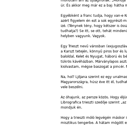
mondtam ám az újságírónak. „Mondja m
úr. És akkor meg már ez a baj: hátha
Egyébként a franc tudja, hogy van-e K
azért figyelem én ezt a sok egyrészt-m
izé. (Ténynek tény, hogy kétszer is öss
tudhatja?) Se itt, se ott, tehát minde
helyben vagyunk. Vagyok.
Egy Trieszt nevű városban (exjugoszlávu
a Karszt tetején, könnyű piros bor és l
baloldal, Kelet és Nyugat, háború és 
tükrös kávéházban. Márványlapos asztal
kiolvastam, mégse baszogat a pincér. 
Na, hol? Ljiljana szerint ez egy unalmas
Magyarországra, húsz éve itt él, tudh
vele beszélni.
Az óhajunk, az persze közös. Hogy éljü
Librografica trieszti szedője szerint 
mondjuk én.
Hogy a trieszti móló legvégén máskor 
misztikus tengerbe. A hátam mögött ezz