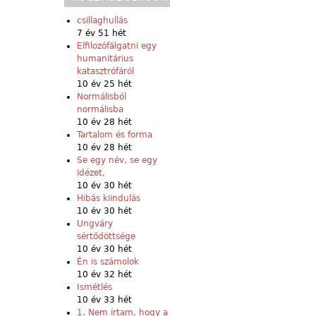
csillaghullás
7 év 51 hét
Elfilozófálgatni egy
humanitárius
katasztrófáról
10 év 25 hét
Normálisból
normálisba
10 év 28 hét
Tartalom és forma
10 év 28 hét
Se egy név, se egy
idézet,
10 év 30 hét
Hibás kiindulás
10 év 30 hét
Ungváry
sértődöttsége
10 év 30 hét
Én is számolok
10 év 32 hét
Ismétlés
10 év 33 hét
1. Nem írtam, hogy a