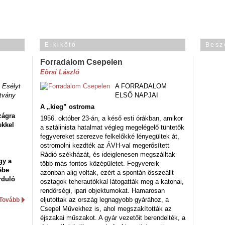
E-kikötő
Besz
Forradalom Csepelen
Eörsi László
 Esélyt
A FORRADALOM
tvány
ELSŐ NAPJAI
A „kieg” ostroma
zágra
1956. október 23-án, a késő esti órákban, amikor
ekkel
a sztálinista hatalmat végleg megelégelő tüntetők
fegyvereket szerezve felkelőkké lényegültek át,
ostromolni kezdték az ÁVH-val megerősített
Rádió székházát, és ideiglenesen megszálltak
gy a
több más fontos középületet. Fegyvereik
ébe
azonban alig voltak, ezért a spontán összeállt
rduló
osztagok teherautókkal látogatták meg a katonai,
rendőrségi, ipari objektumokat. Hamarosan
eljutottak az ország legnagyobb gyárához, a
Tovább
Csepel Művekhez is, ahol megszakították az
éjszakai műszakot. A gyár vezetőit berendelték, a