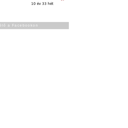
10 év 33 hét
élő a Facebookon