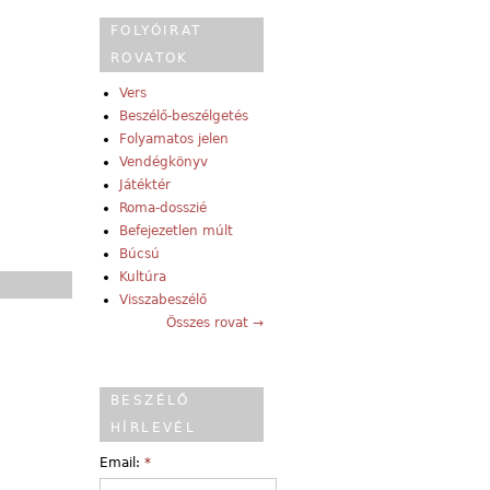
FOLYÓIRAT
ROVATOK
Vers
Beszélő-beszélgetés
Folyamatos jelen
Vendégkönyv
Játéktér
Roma-dosszié
Befejezetlen múlt
Búcsú
Kultúra
Visszabeszélő
Összes rovat →
BESZÉLŐ
HÍRLEVÉL
Email:
*