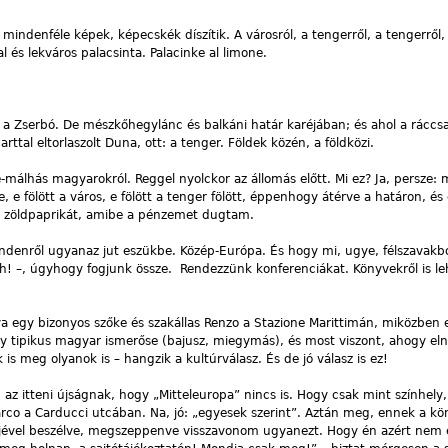
indenféle képek, képecskék díszítik. A városról, a tengerről, a tengerről, 
al és lekváros palacsinta. Palacinke al limone.
 a Zserbó. De mészkőhegylánc és balkáni határ karéjában; és ahol a ráccsa
ttal eltorlaszolt Duna, ott: a tenger. Földek közén, a földközi.
málhás magyarokról. Reggel nyolckor az állomás előtt. Mi ez? Ja, persze: 
, e fölött a város, e fölött a tenger fölött, éppenhogy átérve a határon, és
os zöldpaprikát, amibe a pénzemet dugtam.
enről ugyanaz jut eszükbe. Közép-Európa. És hogy mi, ugye, félszavakból
ch! –, úgyhogy fogjunk össze. Rendezzünk konferenciákat. Könyvekről is le
lva egy bizonyos szőke és szakállas Renzo a Stazione Marittimán, miközben
y tipikus magyar ismerőse (bajusz, miegymás), és most viszont, ahogy el
s meg olyanok is – hangzik a kultúrválasz. És de jó válasz is ez!
m az itteni újságnak, hogy „Mitteleuropa” nincs is. Hogy csak mint színhely
rco a Carducci utcában. Na, jó: „egyesek szerint”. Aztán meg, ennek a k
őjével beszélve, megszeppenve visszavonom ugyanezt. Hogy én azért nem 