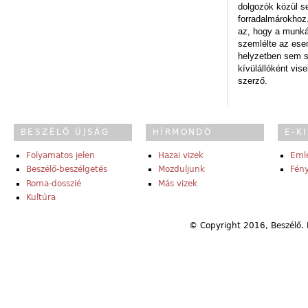
dolgozók közül s
forradalmárokhoz.
az, hogy a munk
szemlélte az es
helyzetben sem s
kívülállóként vise
szerző.
BESZÉLŐ ÚJSÁG
HÍRMONDÓ
E-K
Folyamatos jelen
Hazai vizek
Eml
Beszélő-beszélgetés
Mozduljunk
Fény
Roma-dosszié
Más vizek
Kultúra
© Copyright 2016, Beszélő. 