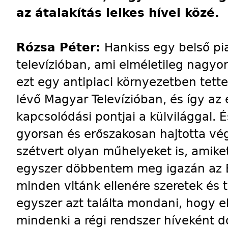
az átalakítás lelkes hívei közé.
Rózsa Péter:
Hankiss egy belső pia
televízióban, ami elméletileg nagyo
ezt egy antipiaci környezetben tet
lévő Magyar Televízióban, és így a
kapcsolódási pontjai a külvilággal. É
gyorsan és erőszakosan hajtotta vég
szétvert olyan műhelyeket is, amiket
egyszer döbbentem meg igazán az E
minden vitánk ellenére szeretek és t
egyszer azt találta mondani, hogy e
mindenki a régi rendszer híveként dolg