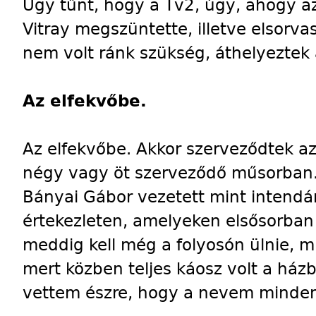
Úgy tűnt, hogy a Tv2, úgy, ahogy azt
Vitray megszüntette, illetve elsorva
nem volt ránk szükség, áthelyeztek
Az elfekvőbe.
Az elfekvőbe. Akkor szerveződtek a
négy vagy öt szerveződő műsorban.
Bányai Gábor vezetett mint intend
értekezleten, amelyeken elsősorban 
meddig kell még a folyosón ülnie, mi
mert közben teljes káosz volt a ház
vettem észre, hogy a nevem minden 