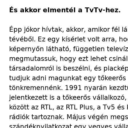
És akkor elmentél a TvTv-hez.
Épp jókor hívtak, akkor, amikor fél l
tévéből. Ez egy kísérlet volt arra, 
képernyőn látható, független televíz
megmutassuk, hogy ezt lehet csinálni
társadalomról is beszélni, és piack
tudjuk adni magunkat egy tőkeerős v
tönkremennénk. 1991 nyarán kezdt
jelentkezett is a tőkeerős vállalkoz
között az RTL, az RTL Plus, a Tv5 és
rádiók tartoznak. Május végén megs
szándéknyilatkozat egy vegyes vállal