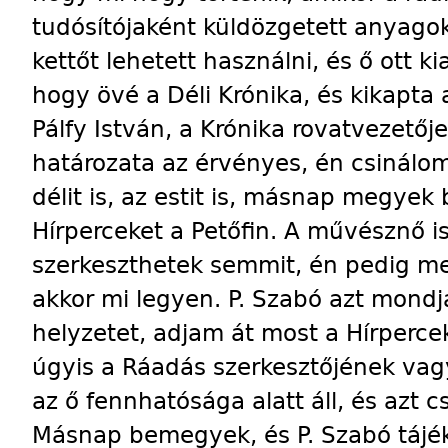
tudósítójaként küldözgetett anyagoka
kettőt lehetett használni, és ő ott 
hogy övé a Déli Krónika, és kikapta
Pálfy István, a Krónika rovatvezetőj
határozata az érvényes, én csinálo
délit is, az estit is, másnap megye
Hírperceket a Petőfin. A művésznő 
szerkeszthetek semmit, én pedig m
akkor mi legyen. P. Szabó azt mondj
helyzetet, adjam át most a Hírperc
úgyis a Ráadás szerkesztőjének vag
az ő fennhatósága alatt áll, és azt
Másnap bemegyek, és P. Szabó tájéko