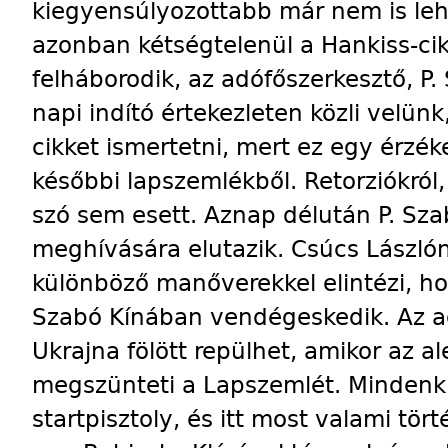
kiegyensúlyozottabb már nem is leh
azonban kétségtelenül a Hankiss-cik
felháborodik, az adófőszerkesztő, P. 
napi indító értekezleten közli velünk
cikket ismertetni, mert ez egy érzék
későbbi lapszemlékből. Retorziókró
szó sem esett. Aznap délután P. Sza
meghívására elutazik. Csúcs Lászlón
különböző manőverekkel elintézi, ho
Szabó Kínában vendégeskedik. Az a
Ukrajna fölött repülhet, amikor az al
megszünteti a Lapszemlét. Mindenki 
startpisztoly, és itt most valami tör