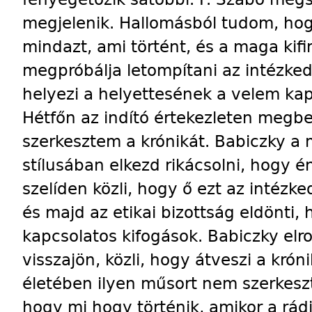
megjelenik. Hallomásból tudom, hog
mindazt, ami történt, és a maga kif
megpróbálja letompítani az intézked
helyezi a helyettesének a velem kap
Hétfőn az indító értekezleten megbe
szerkesztem a krónikát. Babiczky a
stílusában elkezd rikácsolni, hogy én
szelíden közli, hogy ő ezt az intézke
és majd az etikai bizottság eldönti,
kapcsolatos kifogások. Babiczky elr
visszajön, közli, hogy átveszi a krón
életében ilyen műsort nem szerkeszt
hogy mi hogy történik, amikor a rád