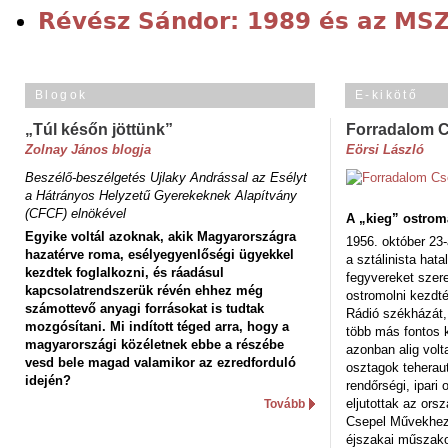
Révész Sándor: 1989 és az MS
Blogok
E-kikötő
„Túl későn jöttünk”
Forradalom 
Zolnay János blogja
Eörsi László
Beszélő-beszélgetés Ujlaky Andrással az Esélyt
a Hátrányos Helyzetű Gyerekeknek Alapítvány
(CFCF) elnökével
A „kieg” ostrom
Egyike voltál azoknak, akik Magyarországra
1956. október 23-
hazatérve roma, esélyegyenlőségi ügyekkel
a sztálinista hat
kezdtek foglalkozni, és ráadásul
fegyvereket szere
kapcsolatrendszerük révén ehhez még
ostromolni kezdt
számottevő anyagi forrásokat is tudtak
Rádió székházát,
mozgósítani. Mi indított téged arra, hogy a
több más fontos 
magyarországi közéletnek ebbe a részébe
azonban alig volt
vesd bele magad valamikor az ezredforduló
osztagok teheraut
idején?
rendőrségi, ipar
eljutottak az ors
Tovább
Csepel Művekhez 
éjszakai műszakot