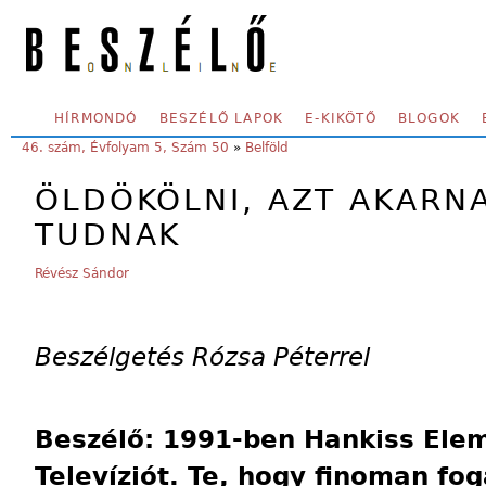
Skip to main content
SECONDARY MENU
HÍRMONDÓ
BESZÉLŐ LAPOK
E-KIKÖTŐ
BLOGOK
YOU ARE HERE:
46. szám, Évfolyam 5, Szám 50
»
Belföld
ÖLDÖKÖLNI, AZT AKARNA
TUDNAK
Révész Sándor
Beszélgetés Rózsa Péterrel
Beszélő: 1991-ben Hankiss Elem
Televíziót. Te, hogy finoman fo