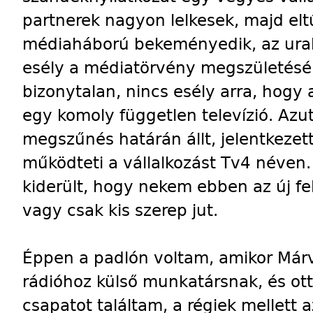
partnerek nagyon lelkesek, majd el
médiaháború bekeményedik, az urak 
esély a médiatörvény megszületésére
bizonytalan, nincs esély arra, hogy 
egy komoly független televízió. Azu
megszűnés határán állt, jelentkezet
működteti a vállalkozást Tv4 néven
kiderült, hogy nekem ebben az új fe
vagy csak kis szerep jut.
Éppen a padlón voltam, amikor Márv
rádióhoz külső munkatársnak, és ott
csapatot találtam, a régiek mellett 