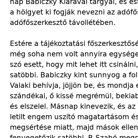
nap Babiczky Klárával tárgyal, és es
a hölgyet ki fogják nevezni az adóf
adófőszerkesztő távollétében.
Estére a tájékoztatási főszerkesztős
még soha nem volt annyira egységes
szó esett, hogy mit lehet itt csinálni
satöbbi. Babiczky kint sunnyog a foly
Valaki behívja, jöjjön be, és mondja 
szándékai, ő kissé megrémül, bekia
és elszelel. Másnap kinevezik, és az
letilt engem uszító magatartásom é
megsértése miatt, majd mások ellen is
fenyegetőzik satöbbi. P. Szabó megsz