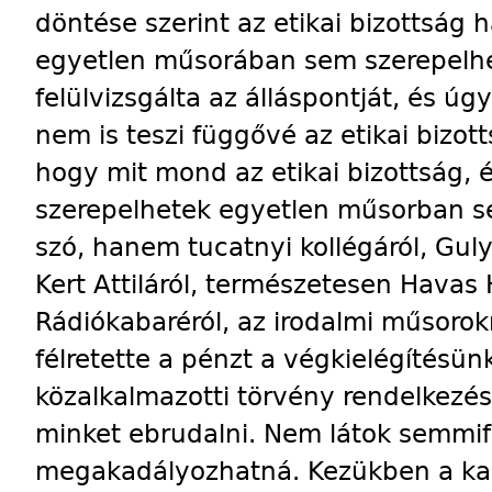
döntése szerint az etikai bizottság 
egyetlen műsorában sem szerepelhe
felülvizsgálta az álláspontját, és úg
nem is teszi függővé az etikai bizot
hogy mit mond az etikai bizottság
szerepelhetek egyetlen műsorban 
szó, hanem tucatnyi kollégáról, Gulyá
Kert Attiláról, természetesen Havas H
Rádiókabaréról, az irodalmi műsorokr
félretette a pénzt a végkielégítésün
közalkalmazotti törvény rendelkezés
minket ebrudalni. Nem látok semmif
megakadályozhatná. Kezükben a kas