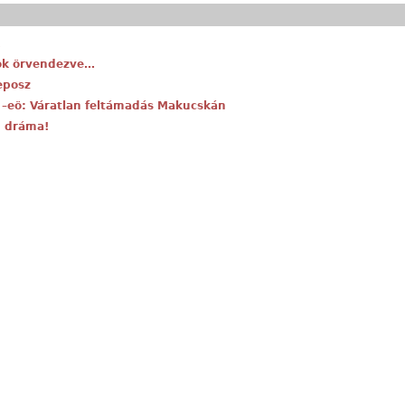
rok örvendezve…
eposz
 , –eö: Váratlan feltámadás Makucskán
t, dráma!