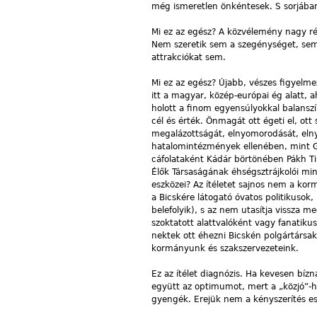
még ismeretlen önkéntesek. S sorjában 
Mi ez az egész? A közvélemény nagy ré
Nem szeretik sem a szegénységet, sem 
attrakciókat sem.
Mi ez az egész? Újabb, vészes figyelm
itt a magyar, közép-európai ég alatt, a
holott a finom egyensúlyokkal balans
cél és érték. Önmagát ott égeti el, ot
megalázottságát, elnyomorodását, elny
hatalomintézmények ellenében, mint Ga
cáfolataként Kádár börtönében Pákh T
Élők Társaságának éhségsztrájkolói min
eszközei? Az ítéletet sajnos nem a kor
a Bicskére látogató óvatos politikusok
belefolyik), s az nem utasítja vissza
szoktatott alattvalóként vagy fanatiku
nektek ott éhezni Bicskén polgártársak,
kormányunk és szakszervezeteink.
Ez az ítélet diagnózis. Ha kevesen bí
együtt az optimumot, mert a „közjó”-h
gyengék. Erejük nem a kényszerítés es