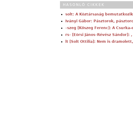
HASONLÓ CIKKEK
solt: A Köztársaság bemutatkozik
Iványi Gábor: Pásztorok, pászto
–szeg [Kőszeg Ferenc]: A Csurka-
rs– [Eörsi János–Révész Sándor]:
lt [Solt Ottilia]: Nem is dramolet