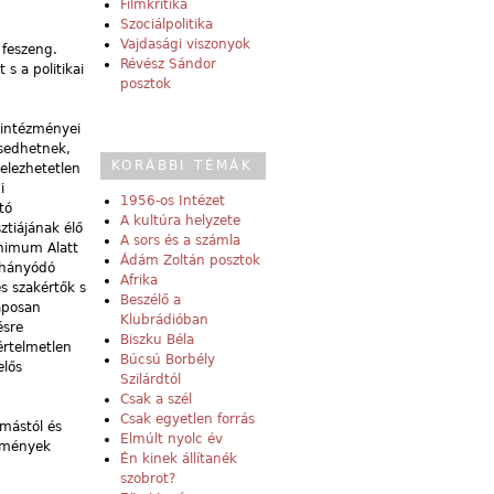
Filmkritika
Szociálpolitika
Vajdasági viszonyok
 feszeng.
Révész Sándor
s a politikai
posztok
 intézményei
sedhetnek,
KORÁBBI TÉMÁK
elezhetetlen
i
1956-os Intézet
tó
A kultúra helyzete
tiájának élő
A sors és a számla
inimum Alatt
Ádám Zoltán posztok
k hányódó
Afrika
s szakértők s
Beszélő a
laposan
Klubrádióban
ésre
Biszku Béla
értelmetlen
Búcsú Borbély
elős
Szilárdtól
Csak a szél
Csak egyetlen forrás
mástól és
Elmúlt nyolc év
ézmények
Én kinek állítanék
szobrot?