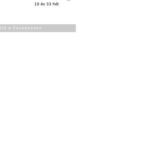
10 év 33 hét
élő a Facebookon