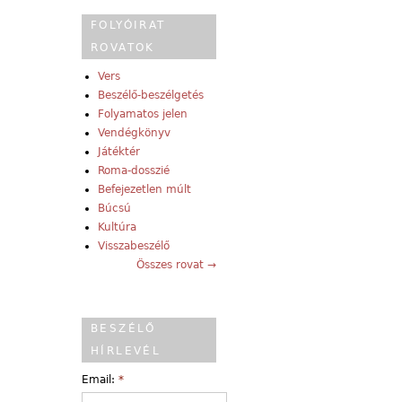
FOLYÓIRAT
ROVATOK
Vers
Beszélő-beszélgetés
Folyamatos jelen
Vendégkönyv
Játéktér
Roma-dosszié
Befejezetlen múlt
Búcsú
Kultúra
Visszabeszélő
Összes rovat →
BESZÉLŐ
HÍRLEVÉL
Email:
*