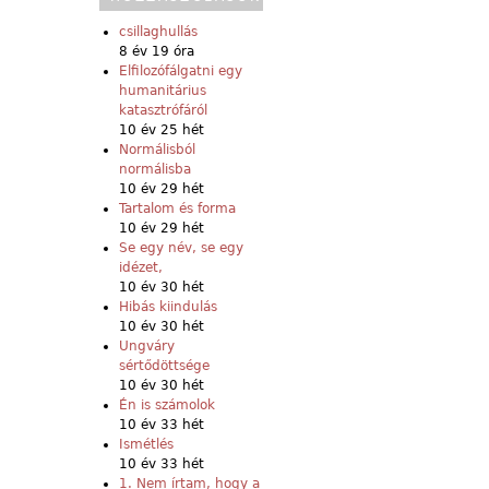
csillaghullás
8 év 19 óra
Elfilozófálgatni egy
humanitárius
katasztrófáról
10 év 25 hét
Normálisból
normálisba
10 év 29 hét
Tartalom és forma
10 év 29 hét
Se egy név, se egy
idézet,
10 év 30 hét
Hibás kiindulás
10 év 30 hét
Ungváry
sértődöttsége
10 év 30 hét
Én is számolok
10 év 33 hét
Ismétlés
10 év 33 hét
1. Nem írtam, hogy a