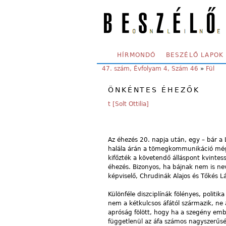
Skip to main content
SECONDARY MENU
HÍRMONDÓ
BESZÉLŐ LAPOK
YOU ARE HERE:
47. szám, Évfolyam 4, Szám 46
»
Fül
ÖNKÉNTES ÉHEZŐK
t [Solt Ottilia]
Az éhezés 20. napja után, egy – bár a 
halála árán a tömegkommunikáció mégi
kifőzték a követendő álláspont kvintes
éhezés. Bizonyos, ha bájnak nem is ne
képviselő, Chrudinák Alajos és Tőkés Lás
Különféle diszciplínák fölényes, polit
nem a kétkulcsos áfától származik, ne
apróság fölött, hogy ha a szegény embe
függetlenül az áfa számos nagyszerűs