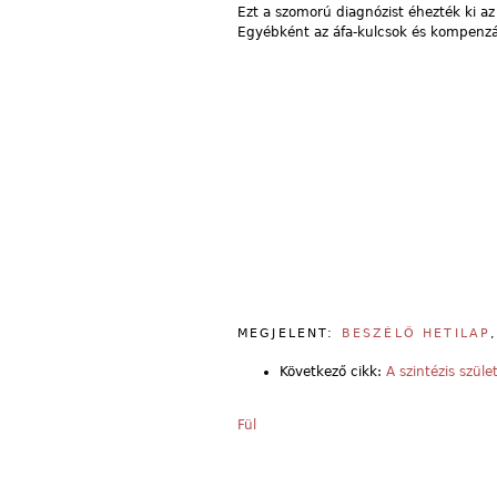
Ezt a szomorú diagnózist éhezték ki az
Egyébként az áfa-kulcsok és kompenzá
MEGJELENT:
BESZÉLŐ HETILAP
Következő cikk:
A szintézis szüle
Fül