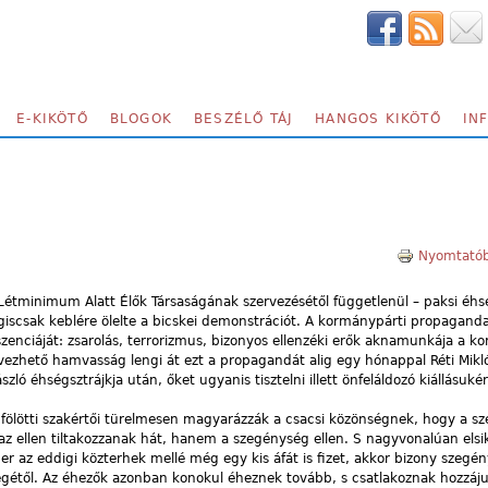
E-KIKÖTŐ
BLOGOK
BESZÉLŐ TÁJ
HANGOS KIKÖTŐ
IN
Nyomtatób
Létminimum Alatt Élők Társaságának szervezésétől függetlenül – paksi éhs
scsak keblére ölelte a bicskei demonstrációt. A kormánypárti propagand
szenciáját: zsarolás, terrorizmus, bizonyos ellenzéki erők aknamunkája a k
vezhető hamvasság lengi át ezt a propagandát alig egy hónappal Réti Mikl
zló éhségsztrájkja után, őket ugyanis tisztelni illett önfeláldozó kiállásukér
ika fölötti szakértői türelmesen magyarázzák a csacsi közönségnek, hogy a 
 az ellen tiltakozzanak hát, hanem a szegénység ellen. S nagyvonalúan els
r az eddigi közterhek mellé még egy kis áfát is fizet, akkor bizony szegén
égétől. Az éhezők azonban konokul éheznek tovább, s csatlakoznak hozzáj