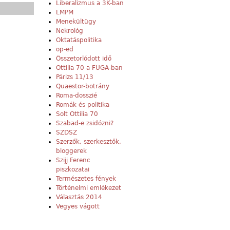
Liberalizmus a 3K-ban
LMPM
Menekültügy
Nekrológ
Oktatáspolitika
op-ed
Összetorlódott idő
Ottilia 70 a FUGA-ban
Párizs 11/13
Quaestor-botrány
Roma-dosszié
Romák és politika
Solt Ottilia 70
Szabad-e zsidózni?
SZDSZ
Szerzők, szerkesztők,
bloggerek
Szijj Ferenc
piszkozatai
Természetes fények
Történelmi emlékezet
Választás 2014
Vegyes vágott