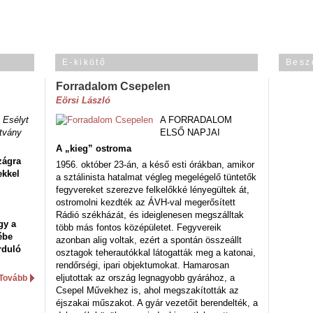
E-kikötő
Besz
Forradalom Csepelen
Eörsi László
 Esélyt
A FORRADALOM
tvány
ELSŐ NAPJAI
A „kieg” ostroma
zágra
1956. október 23-án, a késő esti órákban, amikor
ekkel
a sztálinista hatalmat végleg megelégelő tüntetők
fegyvereket szerezve felkelőkké lényegültek át,
ostromolni kezdték az ÁVH-val megerősített
Rádió székházát, és ideiglenesen megszálltak
gy a
több más fontos középületet. Fegyvereik
ébe
azonban alig voltak, ezért a spontán összeállt
rduló
osztagok teherautókkal látogatták meg a katonai,
rendőrségi, ipari objektumokat. Hamarosan
eljutottak az ország legnagyobb gyárához, a
Tovább
Csepel Művekhez is, ahol megszakították az
éjszakai műszakot. A gyár vezetőit berendelték, a