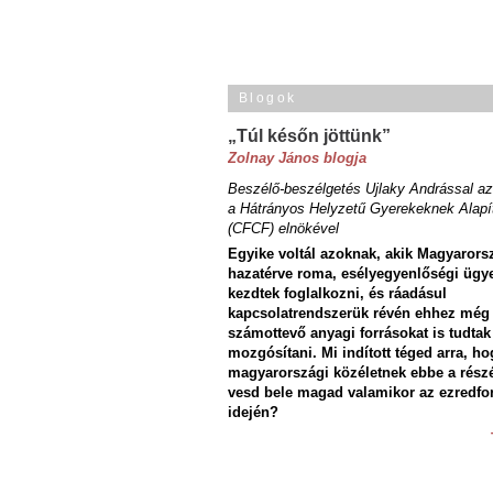
Blogok
„Túl későn jöttünk”
Zolnay János blogja
Beszélő-beszélgetés Ujlaky Andrással az
a Hátrányos Helyzetű Gyerekeknek Alapí
(CFCF) elnökével
Egyike voltál azoknak, akik Magyarors
hazatérve roma, esélyegyenlőségi ügy
kezdtek foglalkozni, és ráadásul
kapcsolatrendszerük révén ehhez még
számottevő anyagi forrásokat is tudtak
mozgósítani. Mi indított téged arra, ho
magyarországi közéletnek ebbe a rész
vesd bele magad valamikor az ezredfo
idején?