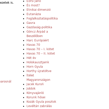
Eörsi Janó
ezetek is.
És most?
Etnikai dimenzió
Eutanázia
Foglalkoztatáspolitika
Gavra
Gazdaság-politika
Göncz Árpád a
Beszélőben
Harc Európáért
Havas 70
Havas 70 – I. kötet
Havas 70 – II. kötet
Hét év
Holokausztjaink
Horn Gyula
Horthy újratöltve
Ítélet
Magyarországon
marosnál
Jacek Kuroń
Jobbik
Könyvajánló
Korunk hősei
Kozák Gyula posztok
Levéltári zabrálás