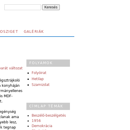
FOSZIGET
GALÉRIÁK
FOLYAMOK
arát változat
Folyóirat
Hetilap
égsztrájkoló
Szamizdat
a konyháján
ormányellenes
ós MDF-
t.
CÍMLAP TÉMÁK
szegénység
Beszélő-beszélgetés
iklanak ama
1956
yebb lesz,
Demokrácia
uk tegnap