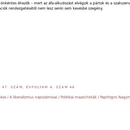
 önkéntes éhezők – mert az áfa-alkudozást elvégzik a pártok és a szakszerv
ciók rendezgetésétől nem lesz senki sem kevésbé szegény.
,
47. SZÁM, ÉVFOLYAM 4, SZÁM 46
tése / A liberalizmus napszámosai / Politikai mazochisták / Papírtigris Nagy