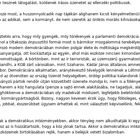
tesznek látogatást, küldenek írásos üzenetet az ellenzéki politikusok.
sze most, a huszonnyolcadik nap tájékán alighanem kicsit kényelmetlenül
az adókat, sem a kormányt, de nem szeretik az örökös morális kihívásokat 
eztetés arra, hogy mily gyengék, mily törékenyek a parlamenti demokrácia
hol a tiltakozás
önpusztító
formái most is bármikor mozgalommá terebélye
zírozó modern demokráciában minden polgár élete és méltósága megkérdőj
t sanyargatja, ott kockáztatja az egyén, ahol más eszköze nincsen kimondan
omottságát. A börtönben, mint az ír terroristák, az üzemszerű gyarmatosí
ndhi, a KGB zárt városában, mint Szaharov, Kádár János általános amnesz
ibor. Demokráciára alkalmatlan, aránytévesztő tévelygők lennének a Létm
d az ötvenöten az ország tizenöt helységében, ördögi politikai kalandoro
mányzó pártok rendőr útján közvetített üzenete mondja ki, nem is a fölénye
, hanem a köz hangulata (persze a sajtó ennek alakításába, ne tagadjuk, a
 meghökkenve a demokráciában oly inadekvát módszert, legfeljebb beletörőd
s kormánypártiságból. Bizony, nagyon kevesen érzik úgy, hogy fölösleges, 
 jobbat, ésszerűbbet úgysem érhettek el, mint választott képviselőink, fel
znak a demokratikus intézményekben, akkor tényleg nem alkudhatják ki egy
oz az is hozzátartozik, hogy a köz jónak tartsa. Akkor a demokratikus int
zközeinek birtoklásában rejlik, hanem a beléjük vetett bizalomban.