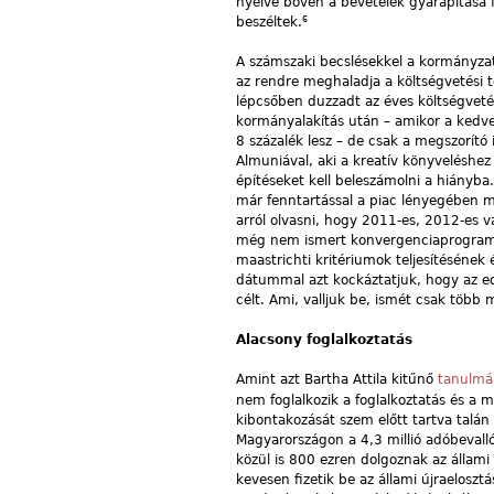
nyelve bőven a bevételek gyarapítása fe
6
beszéltek.
A számszaki becslésekkel a kormányzat
az rendre meghaladja a költségvetési t
lépcsőben duzzadt az éves költségvetési
kormányalakítás után – amikor a kedvez
8 százalék lesz – de csak a megszorító
Almuniával, aki a kreatív könyveléshez 
építéseket kell beleszámolni a hiányba
már fenntartással a piac lényegében 
arról olvasni, hogy 2011-es, 2012-es 
még nem ismert konvergenciaprogramba
maastrichti kritériumok teljesítésének 
dátummal azt kockáztatjuk, hogy az ed
célt. Ami, valljuk be, ismét csak több
Alacsony foglalkoztatás
Amint azt Bartha Attila kitűnő
tanulm
nem foglalkozik a foglalkoztatás és 
kibontakozását szem előtt tartva talán
Magyarországon a 4,3 millió adóbevalló
közül is 800 ezren dolgoznak az állami
kevesen fizetik be az állami újraeloszt