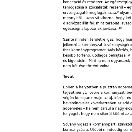
koncepció és rendszer. Az egészségügyb
támogatása a szocialisták részéről – e
9
orvosigazgató megfogalmazta,
olyan e
mennyiből – azon vitatkozna, hogy két
diagnózist állít fel, mint terápiát java
10
egészségi állapotának javítása).
Szinte minden területre igaz, hogy hi
jellemző a kormányzat tevékenységére. A
friss kormányprogramot. Más kérdés, ho
később történő, utólagos behajtása. A
és kigondolni. Mintha nem ugyanazok 
nem két éve történt volna.
Tévút
Ebben a helyzetben a pusztán adóemelé
teljesítményt. Jövőre a kormányzati be
végén kullogunk majd az új, közép- és 
bevételnövelés következtében az addic
adóemelés – ha nem társul a nagy elos
fenyeget, hogy nem sikerül kitörni az a
Sovány vigasz a kormánypárti szavazók
kormányzásra. Utóbbi mindeddig semmi