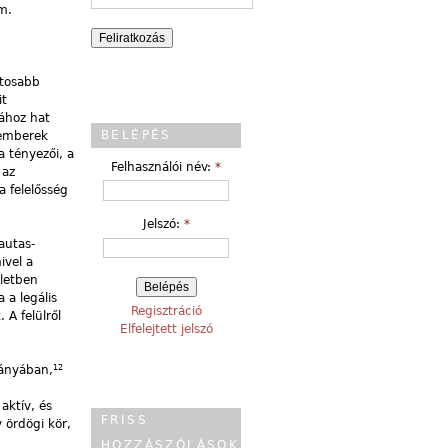
m.
ntosabb
it
sához hat
BELÉPÉS
 emberek
a tényezői, a
Felhasználói név:
*
 az
a felelősség
Jelszó:
*
autas-
ivel a
életben
 a legális
Regisztráció
 A felülről
Elfelejtett jelszó
12
mányában,
aktív, és
FRISS
 ördögi kör,
HOZZÁSZÓLÁSOK