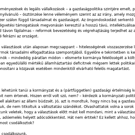
nyezések és legális vállalkozások – a gazdaságpolitika szintjére emelt, p
ilvánuló – ösztönzése lenne véleményem szerint az az irány, amely moz
ezer szálon függő társadalmat és gazdaságot. Az öngondoskodást serkentő p
ségvetési támogatások megvonásán keresztül a hosszú távú, intellektuálisan
vid távon fájdalmas – reformok bevezetéséig és végrehajtásáig terjedhet az a
felrázni az országot.
 a választások után alaposan megcsappant – hitelességének visszaszerzése 
formok társadalmi elfogadtatása szempontjából. Egyelőre e tekintetben is k
elnök – mindeddig páratlan módon – elismerte kormánya felelősségét a költ
n egyedülálló mértékű államháztartási deficitnek mégsem lettek politikai
osítani a közjavak esetében mindenkitől elvárható felelős magatartást.
lehetünk tanúi a kormányzat és a (pártfüggetlen) gazdasági értelmiség k
 nem értenek. Hiszen erről volt szó, nem? – kérdezik a kormányzati polit
 kell alakítani az állami büdzsét. Jó, azt is mondtuk, hogy nincs baj a gazda
tuk, de nem titkoltuk a változtatási szándékot. Olvashattatok volna a sorok
unk veletek, hogy a választások előtt mást kell mondani, mint a választás
t, adóemelés helyett adócsökkentést. Hát nem értitek? Ez kellett ahhoz, h
most csodálkoztok?
g csodálkozunk.