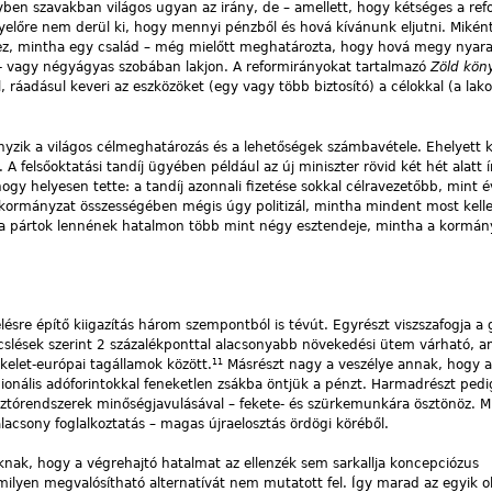
en szavakban világos ugyan az irány, de – amellett, hogy kétséges a refo
gyelőre nem derül ki, hogy mennyi pénzből és hová kívánunk eljutni. Mikén
z, mintha egy család – még mielőtt meghatározta, hogy hová megy nyaral
- vagy négyágyas szobában lakjon. A reformirányokat tartalmazó
Zöld kön
sol, ráadásul keveri az eszközöket (egy vagy több biztosító) a célokkal (a lak
ányzik a világos célmeghatározás és a lehetőségek számbavétele. Ehelyett
 felsőoktatási tandíj ügyében például az új miniszter rövid két hét alatt ír
gy helyesen tette: a tandíj azonnali fizetése sokkal célravezetőbb, mint é
 kormányzat összességében mégis úgy politizál, mintha mindent most kell
a pártok lennének hatalmon több mint négy esztendeje, mintha a kormány
sre építő kiigazítás három szempontból is tévút. Egyrészt viszszafogja a
cslések szerint 2 százalékponttal alacsonyabb növekedési ütem várható, am
11
kelet-európai tagállamok között.
Másrészt nagy a veszélye annak, hogy a
ionális adóforintokkal feneketlen zsákba öntjük a pénzt. Harmadrészt pedi
ztórendszerek minőségjavulásával – fekete- és szürkemunkára ösztönöz. M
lacsony foglalkoztatás – magas újraelosztás ördögi köréből.
nak, hogy a végrehajtó hatalmat az ellenzék sem sarkallja koncepciózus
lyen megvalósítható alternatívát nem mutatott fel. Így marad az egyik o