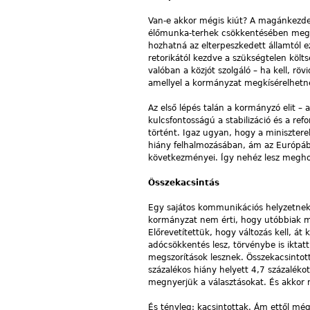
Van-e akkor mégis kiút? A magánkezdemé
élőmunka-terhek csökkentésében megny
hozhatná az elterpeszkedett államtól 
retorikától kezdve a szükségtelen költ
valóban a közjót szolgáló – ha kell, rö
amellyel a kormányzat megkísérelhetné 
Az első lépés talán a kormányzó elit –
kulcsfontosságú a stabilizáció és a re
történt. Igaz ugyan, hogy a miniszter
hiány felhalmozásában, ám az Európába
következményei. Így nehéz lesz meghon
Összekacsintás
Egy sajátos kommunikációs helyzetnek 
kormányzat nem érti, hogy utóbbiak mit
Előrevetítettük, hogy változás kell, át
adócsökkentés lesz, törvénybe is iktat
megszorítások lesznek. Összekacsintott
százalékos hiány helyett 4,7 százaléko
megnyerjük a választásokat. És akkor 
És tényleg: kacsintottak. Ám ettől mé