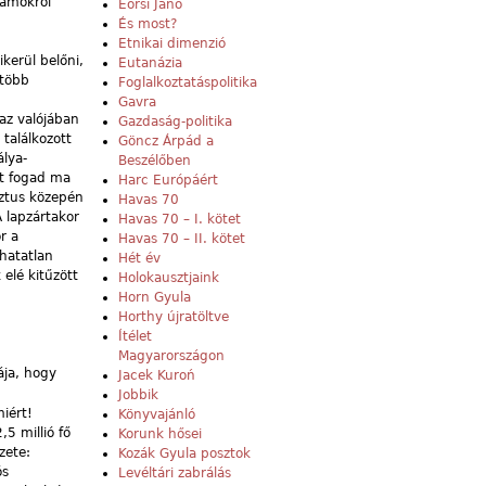
zámokról
Eörsi Janó
És most?
Etnikai dimenzió
kerül belőni,
Eutanázia
 több
Foglalkoztatáspolitika
Gavra
 az valójában
Gazdaság-politika
találkozott
Göncz Árpád a
álya-
Beszélőben
rt fogad ma
Harc Európáért
sztus közepén
Havas 70
 lapzártakor
Havas 70 – I. kötet
r a
Havas 70 – II. kötet
thatatlan
Hét év
elé kitűzött
Holokausztjaink
Horn Gyula
Horthy újratöltve
Ítélet
Magyarországon
ája, hogy
Jacek Kuroń
Jobbik
iért!
Könyvajánló
5 millió fő
Korunk hősei
zete:
Kozák Gyula posztok
ós
Levéltári zabrálás