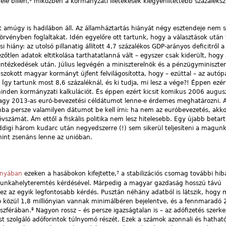
lé billen,
miközben a kormányzati illetékesek kiegyenlítettebb százaléks
 amúgy is hadilábon áll. Az államháztartás hiányát négy esztendeje nem si
örvényben foglaltakat. Idén egyelőre ott tartunk, hogy a választások után
 hiány: az utolsó pillanatig állított 4,7 százalékos GDP-arányos deficitről a
őtlen adatok eltitkolása tarthatatlanná vált – egyszer csak kiderült, hogy
 intézkedések után. Július legvégén a miniszterelnök és a pénzügyminiszter 
szokott magyar kormányt újfent felvilágosította, hogy – ezúttal – az autóp
. Így tartunk most 8,6 százaléknál, és ki tudja, mi lesz a vége?! Éppen ezé
minden kormányzati kalkulációt. És éppen ezért kicsit komikus 2006 augu
vagy 2013-as euró-bevezetési céldátumot lenne-e érdemes meghatározni. A
 persze valamilyen dátumot be kell írni: ha nem az euróbevezetés, akko
évszámát. Ám ettől a fiskális politika nem lesz hitelesebb. Egy újabb betar
digi három kudarc után negyedszerre (!) sem sikerül teljesíteni a magunk 
 mint zsenáns lenne az unióban.
7
ányában
ezeken a hasábokon kifejtette,
a stabilizációs csomag további hib
a munkahelyteremtés kérdésével. Márpedig a magyar gazdaság hosszú távú
 ez az egyik legfontosabb kérdés. Pusztán néhány adatból is látszik, hogy m
 közül 1,8 milliónyian vannak minimálbéren bejelentve, és a fennmaradó 2,
8
 szférában.
Nagyon rossz – és persze igazságtalan is – az adófizetés szerke
ást szolgáló adóforintok túlnyomó részét. Ezek a számok azonnali és hathat