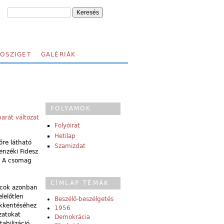
FOSZIGET
GALÉRIÁK
FOLYAMOK
arát változat
Folyóirat
Hetilap
őre látható
Szamizdat
enzéki Fidesz
k? A csomag
CÍMLAP TÉMÁK
iacok azonban
lelőtlen
Beszélő-beszélgetés
ökkentéséhez
1956
zatokat
Demokrácia
abilizáció