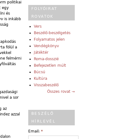
rm politikai
t egy
FOLYÓIRAT
ni és
ROVATOK
yv
is inkább
osság
Vers
Beszélő-beszélgetés
Folyamatos jelen
 kapkodás
Vendégkönyv
ta fölül a
Játéktér
vekkel
ene felmérni
Roma-dosszié
főváltás
Befejezetlen múlt
Búcsú
Kultúra
Visszabeszélő
Összes rovat →
 gazdasági
ivel a sor
g az
BESZÉLŐ
indez azzal
HÍRLEVÉL
Email:
*
ldalon