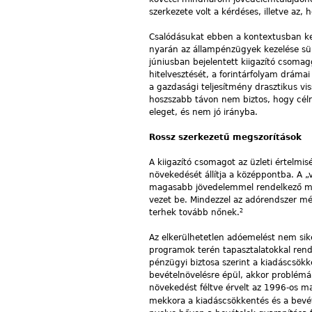
szerkezete volt a kérdéses, illetve az
Csalódásukat ebben a kontextusban ke
nyarán az állampénzügyek kezelése sür
júniusban bejelentett kiigazító csomagga
hitelvesztését, a forintárfolyam drá
a gazdasági teljesítmény drasztikus vi
hoszszabb távon nem biztos, hogy célr
eleget, és nem jó irányba.
Rossz szerkezetű megszorítások
A kiigazító csomagot az üzleti értelmis
növekedését állítja a középpontba. A 
magasabb jövedelemmel rendelkező mag
vezet be. Mindezzel az adórendszer mé
2
terhek tovább nőnek.
Az elkerülhetetlen adóemelést nem sike
programok terén tapasztalatokkal rend
pénzügyi biztosa szerint a kiadáscsökke
bevételnövelésre épül, akkor problémá
növekedést féltve érvelt az 1996-os mag
mekkora a kiadáscsökkentés és a bevét