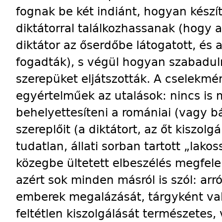
fognak be két indiánt, hogyan készít
diktátorral találkozhassanak (hogy 
diktátor az őserdőbe látogatott, és 
fogadták), s végül hogyan szabadul
szerepüket eljátszották. A cselekmé
egyértelműek az utalások: nincs is 
behelyettesíteni a romániai (vagy bá
szereplőit (a diktátort, az őt kiszolgá
tudatlan, állati sorban tartott „lako
közegbe ültetett elbeszélés megfele
azért sok minden másról is szól: arr
emberek megalázását, tárgyként való
feltétlen kiszolgálását természetes