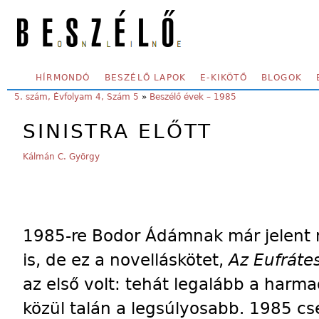
Skip to main content
SECONDARY MENU
HÍRMONDÓ
BESZÉLŐ LAPOK
E-KIKÖTŐ
BLOGOK
YOU ARE HERE:
5. szám, Évfolyam 4, Szám 5
»
Beszélő évek – 1985
SINISTRA ELŐTT
Kálmán C. György
1985-re Bodor Ádámnak már jelent
is, de ez a novelláskötet,
Az Eufráte
az első volt: tehát legalább a harm
közül talán a legsúlyosabb. 1985 cs