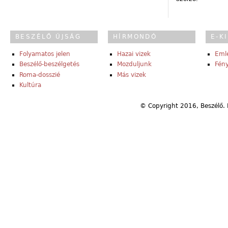
BESZÉLŐ ÚJSÁG
HÍRMONDÓ
E-K
Folyamatos jelen
Hazai vizek
Eml
Beszélő-beszélgetés
Mozduljunk
Fény
Roma-dosszié
Más vizek
Kultúra
© Copyright 2016, Beszélő. 