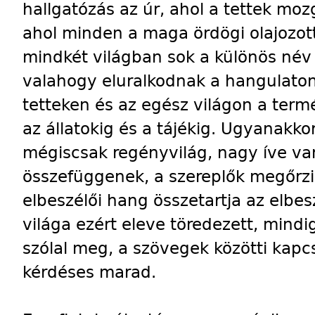
hallgatózás az úr, ahol a tettek moz
ahol minden a maga ördögi olajozo
mindkét világban sok a különös né
valahogy eluralkodnak a hangulaton,
tetteken és az egész világon a termé
az állatokig és a tájékig. Ugyanakko
mégiscsak regényvilág, nagy íve v
összefüggenek, a szereplők megőrzi
elbeszélői hang összetartja az elbesz
világa ezért eleve töredezett, mindi
szólal meg, a szövegek közötti kapc
kérdéses marad.