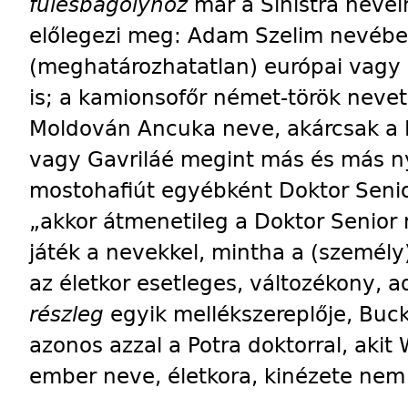
fülesbagolyhoz
már a Sinistra nevei
előlegezi meg: Adam Szelim nevébe
(meghatározhatatlan) európai vagy 
is; a kamionsofőr német-török nevet
Moldován Ancuka neve, akárcsak a 
vagy Gavriláé megint más és más nye
mostohafiút egyébként Doktor Seni
„akkor átmenetileg a Doktor Senior n
játék a nevekkel, mintha a (személ
az életkor esetleges, változékony, 
részleg
egyik mellékszereplője, Buck
azonos azzal a Potra doktorral, akit 
ember neve, életkora, kinézete nem