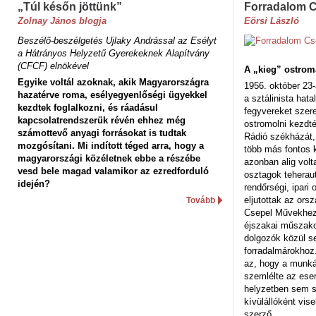
„Túl későn jöttünk”
Forradalom 
Zolnay János blogja
Eörsi László
Beszélő-beszélgetés Ujlaky Andrással az Esélyt
a Hátrányos Helyzetű Gyerekeknek Alapítvány
(CFCF) elnökével
A „kieg” ostrom
Egyike voltál azoknak, akik Magyarországra
1956. október 23-
hazatérve roma, esélyegyenlőségi ügyekkel
a sztálinista hat
kezdtek foglalkozni, és ráadásul
fegyvereket szere
kapcsolatrendszerük révén ehhez még
ostromolni kezdt
számottevő anyagi forrásokat is tudtak
Rádió székházát,
mozgósítani. Mi indított téged arra, hogy a
több más fontos 
magyarországi közéletnek ebbe a részébe
azonban alig volt
vesd bele magad valamikor az ezredforduló
osztagok teheraut
idején?
rendőrségi, ipar
eljutottak az ors
Tovább
Csepel Művekhez 
éjszakai műszakot
dolgozók közül s
forradalmárokhoz.
az, hogy a munk
szemlélte az es
helyzetben sem s
kívülállóként vise
szerző.