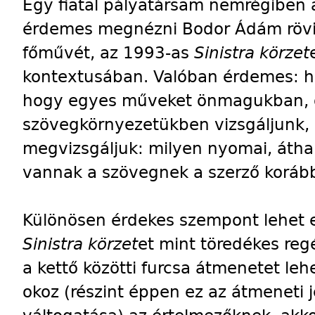
Egy fiatal pályatársam nemrégiben a
érdemes megnézni Bodor Ádám röv
főművét, az 1993-as
Sinistra körzet
kontextusában. Valóban érdemes: ha 
hogy egyes műveket önmagukban, ö
szövegkörnyezetükben vizsgáljunk,
megvizsgáljuk: milyen nyomai, áthal
vannak a szövegnek a szerző koráb
Különösen érdekes szempont lehet 
Sinistra körzet
et mint töredékes reg
a kettő közötti furcsa átmenetet lehe
okoz (részint éppen ez az átmeneti je