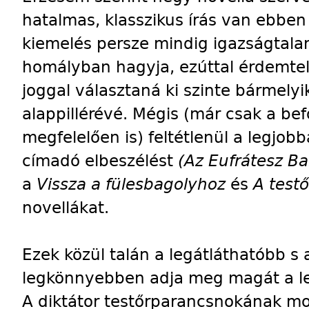
hatalmas, klasszikus írás van ebben
kiemelés persze mindig igazságtalan
homályban hagyja, ezúttal érdemte
joggal választaná ki szinte bármelyi
alappillérévé. Mégis (már csak a 
megfelelően is) feltétlenül a legjobb
címadó elbeszélést
(Az Eufrátesz Ba
a
Vissza a fülesbagolyhoz
és
A test
novellákat.
Ezek közül talán a legátláthatóbb s 
legkönnyebben adja meg magát a leg
A diktátor testőrparancsnokának mon