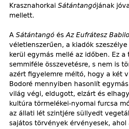
Krasznahorkai
Sátántangó
jának jóv
mellett.
A
Sátántangó
és
Az Eufrátesz Babil
véletlenszerűen, a kiadók szeszélye 
kerül egymás mellé az időben. Ez a 
semmiféle összevetésre, s nem is t
azért figyelemre méltó, hogy a két v
Bodoré mennyiben hasonlít egymás
világ végi, eldugott, elzárt és elha
kultúra törmelékei-nyomai furcsa 
az állati lét szintjére süllyedt veget
sajátos törvények érvényesek, ahol 