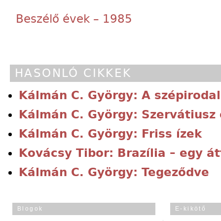
Beszélő évek – 1985
HASONLÓ CIKKEK
Kálmán C. György: A szépiroda
Kálmán C. György: Szervátiusz
Kálmán C. György: Friss ízek
Kovácsy Tibor: Brazília – egy á
Kálmán C. György: Tegeződve
Blogok
E-kikötő