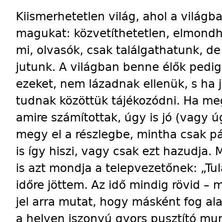
Kiismerhetetlen világ, ahol a világb
magukat: közvetíthetetlen, elmondh
mi, olvasók, csak találgathatunk, 
jutunk. A világban benne élők pedig
ezeket, nem lázadnak ellenük, s ha 
tudnak közöttük tájékozódni. Ha me
amire számítottak, úgy is jó (vagy ú
megy el a részlegbe, mintha csak p
is így hiszi, vagy csak ezt hazudja.
is azt mondja a telepvezetőnek: „T
időre jöttem. Az idő mindig rövid –
jel arra mutat, hogy másként fog al
a helyen iszonyú gyors pusztító mun