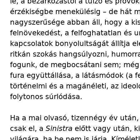
le, a bezárkózástól a túlzó és provo
érzékiségbe menekülésig – de hát m
nagyszerűsége abban áll, hogy a kis
felnövekedést, a felfoghatatlan és u
kapcsolatok bonyolultságát állítja 
ritkán szokás hangsúlyozni, humorr
fogunk, de megbocsátani sem; mégi
fura együttállása, a látásmódok (a f
történelmi és a magánéleti, az ideol
folytonos súrlódása.
Ha a mai olvasó, tizennégy év után,
csak el, a
Sinistra
előtt vagy után, k
világára, ha be nem is járja. Kíméle