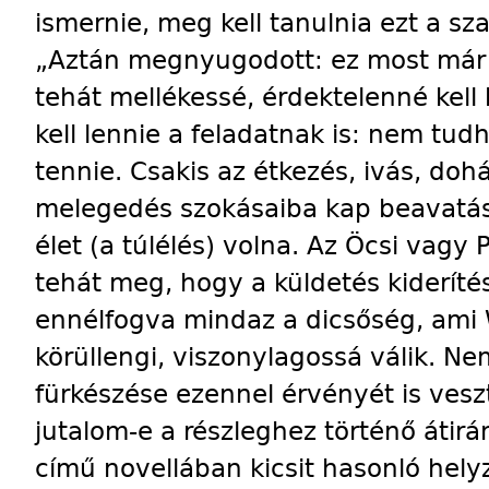
ismernie, meg kell tanulnia ezt a sza
„Aztán megnyugodott: ez most már í
tehát mellékessé, érdektelenné kell
kell lennie a feladatnak is: nem tudha
tennie. Csakis az étkezés, ivás, doh
melegedés szokásaiba kap beavatás
élet (a túlélés) volna. Az Öcsi vagy P
tehát meg, hogy a küldetés kideríté
ennélfogva mindaz a dicsőség, ami 
körüllengi, viszonylagossá válik. N
fürkészése ezennel érvényét is ves
jutalom-e a részleghez történő átirán
című novellában kicsit hasonló helyz