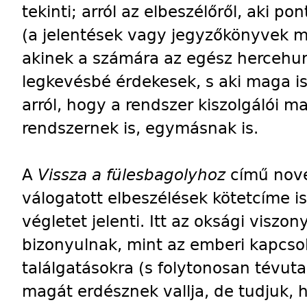
tekinti; arról az elbeszélőről, aki p
(a jelentések vagy jegyzőkönyvek mó
akinek a számára az egész hercehur
legkevésbé érdekesek, s aki maga is
arról, hogy a rendszer kiszolgálói ma
rendszernek is, egymásnak is.
A
Vissza a fülesbagolyhoz
című nove
válogatott elbeszélések kötetcíme is 
végletet jelenti. Itt az oksági viszo
bizonyulnak, mint az emberi kapcsol
találgatásokra (s folytonosan tévuta
magát erdésznek vallja, de tudjuk,