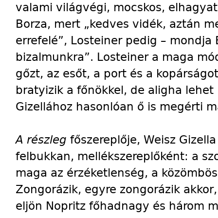
valami világvégi, mocskos, elhagyat
Borza, mert „kedves vidék, aztán me
errefelé”, Losteiner pedig – mondja 
bizalmunkra”. Losteiner a maga módj
gőzt, az esőt, a port és a kopárságo
bratyizik a főnökkel, de aligha lehe
Gizellához hasonlóan ő is megérti m
A részleg
főszereplője, Weisz Gizell
felbukkan, mellékszereplőként: a s
maga az érzéketlenség, a közömbös 
Zongorázik, egyre zongorázik akkor,
eljön Nopritz főhadnagy és három m