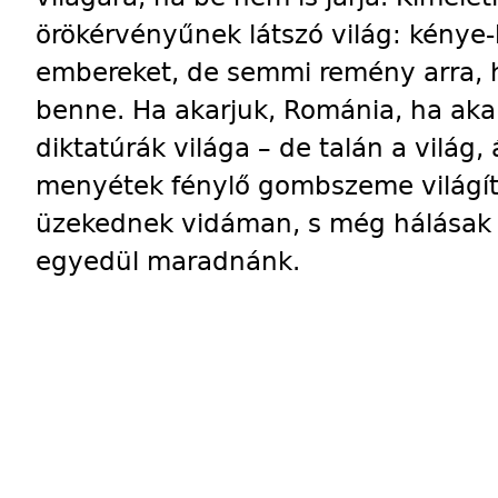
örökérvényűnek látszó világ: kénye-k
embereket, de semmi remény arra, h
benne. Ha akarjuk, Románia, ha aka
diktatúrák világa – de talán a világ,
menyétek fénylő gombszeme világít,
üzekednek vidáman, s még hálásak l
egyedül maradnánk.