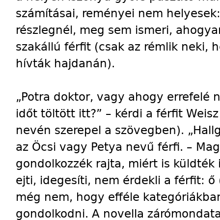
számításai, reményei nem helyesek: P
részlegnél, meg sem ismeri, ahogyan
szakállú férfit (csak az rémlik neki
hívták hajdanán).
„Potra doktor, vagy ahogy errefelé
időt töltött itt?” – kérdi a férfit Weis
nevén szerepel a szövegben). „Hallg
az Öcsi vagy Petya nevű férfi. – Mag
gondolkozzék rajta, miért is küldték
ejti, idegesíti, nem érdekli a férfit: 
még nem, hogy efféle kategóriákban 
gondolkodni. A novella zárómondata 