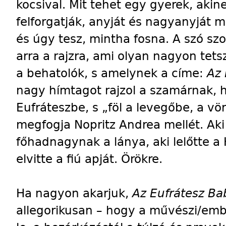
kocsival. Mit tehet egy gyerek, akine
felforgatják, anyját és nagyanyját 
és úgy tesz, mintha fosna. A szó szo
arra a rajzra, ami olyan nagyon tet
a behatolók, s amelynek a címe:
Az 
nagy hímtagot rajzol a szamárnak, h
Eufráteszbe, s „föl a levegőbe, a vö
megfogja Nopritz Andrea mellét. Ak
főhadnagynak a lánya, aki lelőtte a 
elvitte a fiú apját. Örökre.
Ha nagyon akarjuk,
Az Eufrátesz Ba
allegorikusan – hogy a művészi/ember