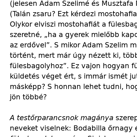
(jelesen Adam Szelimé és Musztafa
(Talán zsaru? Ezt kérdezi mostohafia 
Olykor elviszi mostohafiát a fülesba
szeretné, „ha a gyerek mielőbb kapc
az erdővel”. S mikor Adam Szelim me
történt, mert már úgy nézett ki, töb
fülesbagolyhoz”. Ez vajon hogyan f
küldetés véget ért, s immár ismét j
másképp? S honnan lehet tudni, h
jön többé?
A testőrparancsnok magánya
szerep
neveket viselnek: Bodabilla őrnagy 