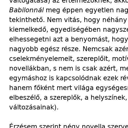
váltogatása) az értelmezőknek, akko
Babilonnál
meg éppen egyetlen nagy
tekinthető. Nem vitás, hogy néhány n
kiemelkedő, egyediségében nagysze
elhessegetni azt a benyomást, hog
nagyobb egész része. Nemcsak azért,
cselekményelemeit, szereplőit, motí
novellákban, s nem is csak azért, m
egymáshoz is kapcsolódnak ezek ré
hanem főként mert világa egységesn
elbeszélő, a szereplők, a helyszínek
változásainak).
Érzésem szerint négy novella szervez