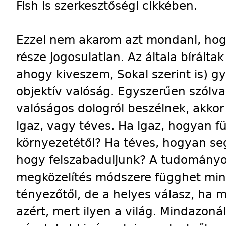
Fish is szerkesztőségi cikkében.
Ezzel nem akarom azt mondani, hogy
része jogosulatlan. Az általa bírálta
ahogy kiveszem, Sokal szerint is) g
objektív valóság. Egyszerűen szólva
valóságos dologról beszélnek, akko
igaz, vagy téves. Ha igaz, hogyan f
környezetétől? Ha téves, hogyan se
hogy felszabaduljunk? A tudományos
megközelítés módszere függhet min
tényezőtől, de a helyes válasz, ha 
azért, mert ilyen a világ. Mindazoná