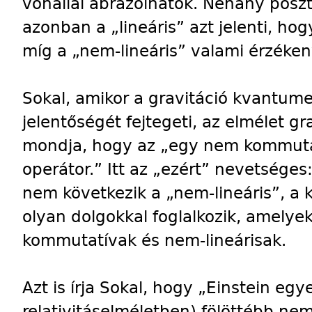
vonallal ábrázolhatok. Néhány posz
azonban a „lineáris” azt jelenti, hog
míg a „nem-lineáris” valami érzéken
Sokal, amikor a gravitáció kvantume
jelentőségét fejtegeti, az elmélet gr
mondja, hogy az „egy nem kommutatí
operátor.” Itt az „ezért” nevetsége
nem következik a „nem-lineáris”, 
olyan dolgokkal foglalkozik, amely
kommutatívak és nem-lineárisak.
Azt is írja Sokal, hogy „Einstein egy
relativitáselméletben) fölöttébb nem