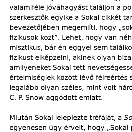
valamiféle jóváhagyást találjon a po
szerkesztők egyike a Sokal cikkét ta
bevezetőjében megemlíti, hogy „sok 
fizikusok közt”. Lehet, hogy van néh
misztikus, bár én eggyel sem talál
fizikust elképzelni, akinek olyan biz
amilyeneket Sokal tett nevetségess
értelmiségiek között lévő félreértés 
legalább olyan széles, mint volt hár
C. P. Snow aggódott emiatt.
Miután Sokal leleplezte tréfáját, a
So
egyenesen úgy érvelt, hogy „Sokal p