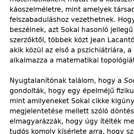
káoszelméletre, mint amelyek társa
felszabaduláshoz vezethetnek. Hog
beszélnek, azt Sokal hasonló jellegű
szerzőktől, többek közt Jean Lacantól
akik közül az első a pszichiátriára, 
alkalmazza a matematikai topológiá
Nyugtalanítónak találom, hogy a
So
gondolták, hogy egy épelméjű fiziku
mint amilyeneket Sokal cikke kigúnyo
megjelentetése mellett szóló dönt
elmagyarázzák, hogy úgy ítélték me
tudós komoly kísérlete arra, hogy s