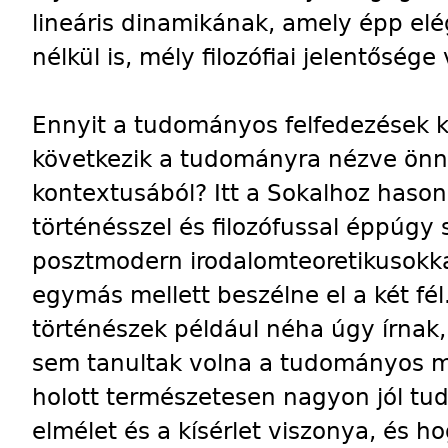
lineáris dinamikának, amely épp elé
nélkül is, mély filozófiai jelentősége
Ennyit a tudományos felfedezések kul
következik a tudományra nézve önnö
kontextusából? Itt a Sokalhoz hason
történésszel és filozófussal éppúgy
posztmodern irodalomteoretikusokka
egymás mellett beszélne el a két fél
történészek például néha úgy írnak
sem tanultak volna a tudományos mó
holott természetesen nagyon jól tud
elmélet és a kísérlet viszonya, és 