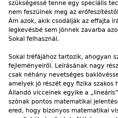
szükségessé tenne egy speciális te
nem feszülnek meg az erőfeszítéstől
Ám azok, akik csodálják az effajta ír
legkevésbé sem jönnek zavarba azok
Sokal felhasznál.
Sokal tréfájához tartozik, ahogyan s
fejleményeiről. Leírásának nagy rés
csak néhány nevetséges baklövésse
amelyek jó részét egy fizika szakos
Állandó vicceinek egyike a „lineáris
szónak pontos matematikai jelentés
ered, hogy bizonyos matematikai v