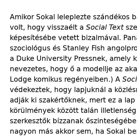
Amikor Sokal leleplezte szándékos b
volt, hogy visszaélt a
Social Text
sze
képesítésébe vetett bizalmával. Pan
szociológus és Stanley Fish angolprof
a Duke University Pressnek, amely k
nevezetes, hogy ő a modellje az ak
Lodge komikus regényeiben.) A
Soci
védekeztek, hogy lapjuknál a közlés
adják ki szakértőknek, mert ez a lap
körülmények között talán illetlenség
szerkesztők bízzanak őszinteségében
nagyon más akkor sem, ha Sokal besz