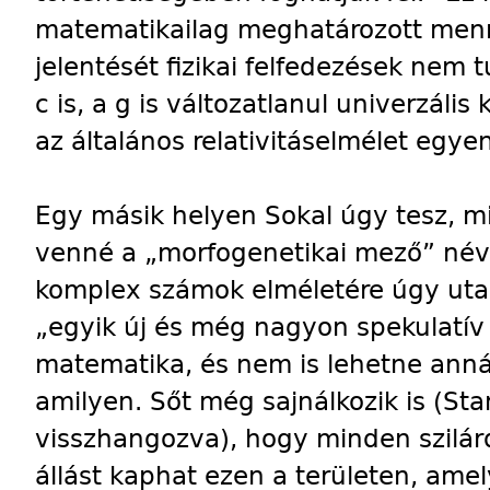
matematikailag meghatározott menn
jelentését fizikai felfedezések nem t
c is, a g is változatlanul univerzál
az általános relativitáselmélet egye
Egy másik helyen Sokal úgy tesz, m
venné a „morfogenetikai mező” néve
komplex számok elméletére úgy utal,
„egyik új és még nagyon spekulatív 
matematika, és nem is lehetne ann
amilyen. Sőt még sajnálkozik is (St
visszhangozva), hogy minden szilárd
állást kaphat ezen a területen, am