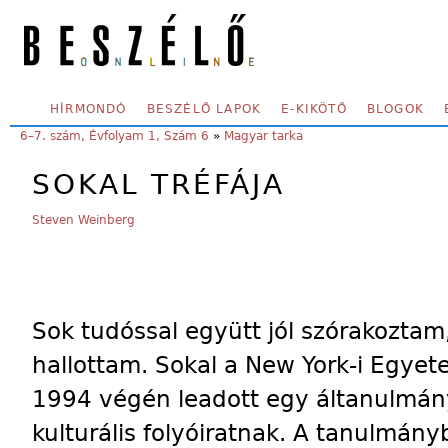
Skip to main content
SECONDARY MENU
HÍRMONDÓ
BESZÉLŐ LAPOK
E-KIKÖTŐ
BLOGOK
YOU ARE HERE:
6–7. szám, Évfolyam 1, Szám 6
»
Magyar tarka
SOKAL TRÉFÁJA
Steven Weinberg
Sok tudóssal együtt jól szórakoztam
hallottam. Sokal a New York-i Egyet
1994 végén leadott egy áltanulmán
kulturális folyóiratnak. A tanulmány