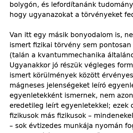
bolygón, és lefordítanánk tudomány
hogy ugyanazokat a törvényeket fedez
Van itt egy másik bonyodalom is, n
ismert fizikai törvény sem pontosan
(talán a kvantummechanika általáno
Ugyanakkor jó részük végleges form
ismert körülmények között érvényes
mágneses jelenségeket leíró egyenl
egyenletekként ismernek, nem azono
eredetileg leírt egyenletekkel; ezek
fizikusok más fizikusok – mindenekel
– sok évtizedes munkája nyomán f