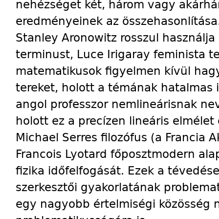
nehézséget két, három vagy akárhá
eredményeinek az összehasonlítása
Stanley Aronowitz rosszul használja
terminust, Luce Irigaray feminista te
matematikusok figyelmen kívül hagy
tereket, holott a témának hatalmas 
angol professzor nemlineárisnak ne
holott ez a precízen lineáris elmélet
Michael Serres filozófus (a Francia 
Francois Lyotard főposztmodern ala
fizika időfelfogását. Ezek a tévedé
szerkesztői gyakorlatának problema
egy nagyobb értelmiségi közösség 