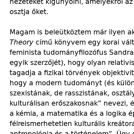
nézeteket kigúnyolni, amelyekről az e
osztja őket.
Magam is beleütköztem már ilyen a
Theory
című könyvem egy korai vál
feminista tudományfilozófus Sandra
egyik szerzőjét), hogy olyan relativi
tagadja a fizikai törvények objektiv
hogy a modern tudományt (és külön
szexistának, de rasszistának, oszt
kulturálisan erőszakosnak” nevezi, és 
a kémia, a matematika és a logika 
félreismerhetetlen kulturális kreátor
antropológia és a történelem”. Úgy