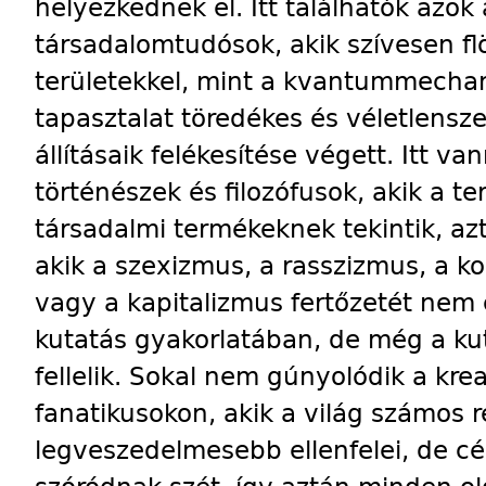
helyezkednek el. Itt találhatók azo
társadalomtudósok, akik szívesen fl
területekkel, mint a kvantummechan
tapasztalat töredékes és véletlensz
állításaik felékesítése végett. Itt v
történészek és filozófusok, akik a t
társadalmi termékeknek tekintik, azt
akik a szexizmus, a rasszizmus, a ko
vagy a kapitalizmus fertőzetét ne
kutatás gyakorlatában, de még a ku
fellelik. Sokal nem gúnyolódik a kre
fanatikusokon, akik a világ számos
legveszedelmesebb ellenfelei, de cé