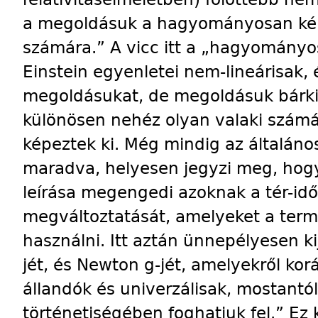
a megoldásuk a hagyományosan ké
számára.” A vicc itt a „hagyományo
Einstein egyenletei nem-lineárisak, 
megoldásukat, de megoldásuk bárki
különösen nehéz olyan valaki szám
képeztek ki. Még mindig az általános
maradva, helyesen jegyzi meg, hogy
leírása megengedi azoknak a tér-id
megváltoztatását, amelyeket a term
használni. Itt aztán ünnepélyesen ki
jét, és Newton g-jét, amelyekről ko
állandók és univerzálisak, mostantó
történetiségében foghatjuk fel.” Ez