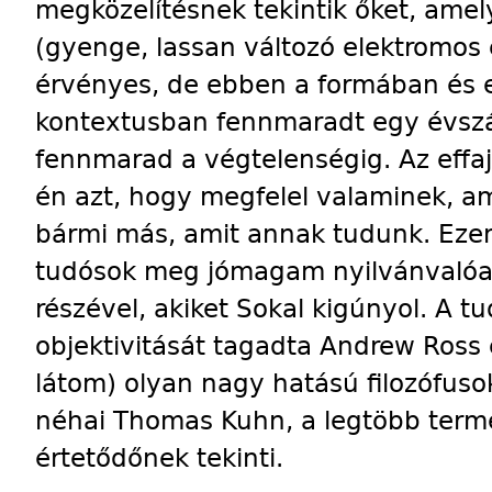
megközelítésnek tekintik őket, amel
(gyenge, lassan változó elektromos
érvényes, de ebben a formában és e
kontextusban fennmaradt egy évszá
fennmarad a végtelenségig. Az effaj
én azt, hogy megfelel valaminek, a
bármi más, amit annak tudunk. Ezen
tudósok meg jómagam nyilvánvalóa
részével, akiket Sokal kigúnyol. A 
objektivitását tagadta Andrew Ross
látom) olyan nagy hatású filozófusok
néhai Thomas Kuhn, a legtöbb ter
értetődőnek tekinti.