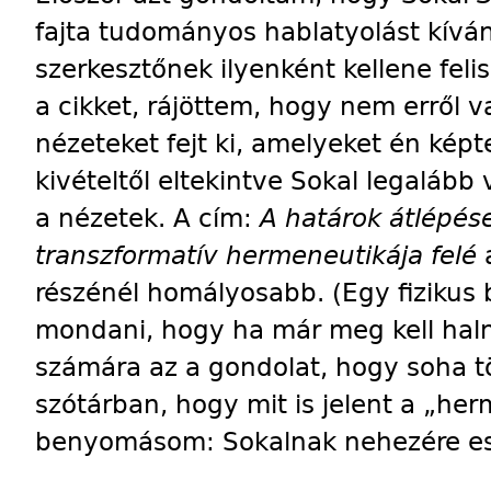
fajta tudományos hablatyolást kívá
szerkesztőnek ilyenként kellene fel
a cikket, rájöttem, hogy nem erről v
nézeteket fejt ki, amelyeket én kép
kivételtől eltekintve Sokal legalább
a nézetek. A cím:
A határok átlépés
transzformatív hermeneutikája felé
részénél homályosabb. (Egy fizikus 
mondani, hogy ha már meg kell haln
számára az a gondolat, hogy soha t
szótárban, hogy mit is jelent a „her
benyomásom: Sokalnak nehezére esik