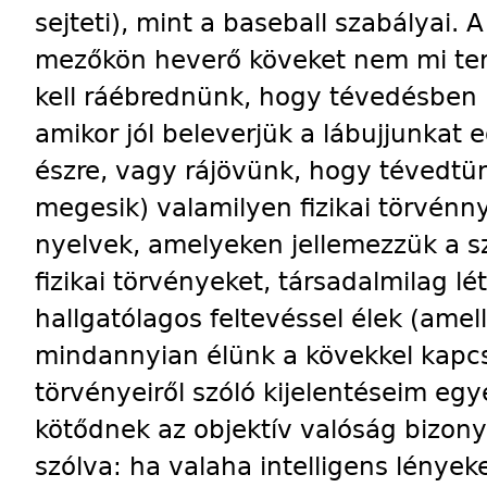
sejteti), mint a baseball szabályai. A
mezőkön heverő köveket nem mi ter
kell ráébrednünk, hogy tévedésben l
amikor jól beleverjük a lábujjunkat
észre, vagy rájövünk, hogy tévedtünk
megesik) valamilyen fizikai törvénn
nyelvek, amelyeken jellemezzük a sz
fizikai törvényeket, társadalmilag lé
hallgatólagos feltevéssel élek (ame
mindannyian élünk a kövekkel kapcso
törvényeiről szóló kijelentéseim eg
kötődnek az objektív valóság bizon
szólva: ha valaha intelligens lények