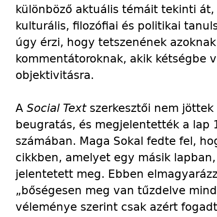
különböző aktuális témáit tekinti át,
kulturális, filozófiai és politikai ta
úgy érzi, hogy tetszenének azokna
kommentátoroknak, akik kétségbe v
objektivitásra.
A
Social Text
szerkesztői nem jöttek
beugratás, és megjelentették a lap 
számában. Maga Sokal fedte fel, hog
cikkben, amelyet egy másik lapban
jelentetett meg. Ebben elmagyaráz
„bőségesen meg van tűzdelve minde
véleménye szerint csak azért fogadtá