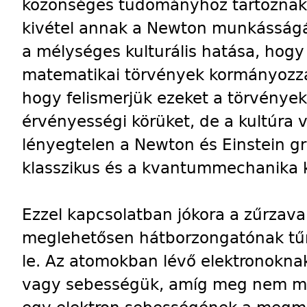
közönséges tudományhoz tartoznak.
kivétel annak a Newton munkásságá
a mélységes kulturális hatása, hog
matematikai törvények kormányozzá
hogy felismerjük ezeket a törvények
érvényességi körüket, de a kultúra v
lényegtelen a Newton és Einstein gr
klasszikus és a kvantummechanika k
Ezzel kapcsolatban jókora a zűrza
meglehetősen hátborzongatónak tűnh
le. Az atomokban lévő elektronoknak
vagy sebességük, amíg meg nem mér