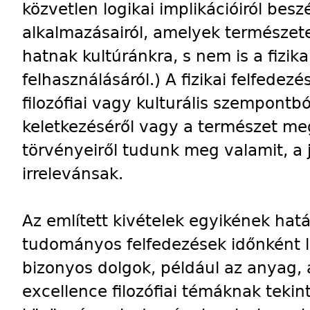
közvetlen logikai implikációiról besz
alkalmazásairól, amelyek természet
hatnak kultúránkra, s nem is a fizik
felhasználásáról.) A fizikai felfedez
filozófiai vagy kulturális szempontb
keletkezéséről vagy a természet me
törvényeiről tudunk meg valamit, a
irrelevánsak.
Az említett kivételek egyikének hatá
tudományos felfedezések időnként l
bizonyos dolgok, például az anyag, a
excellence filozófiai témáknak tekin