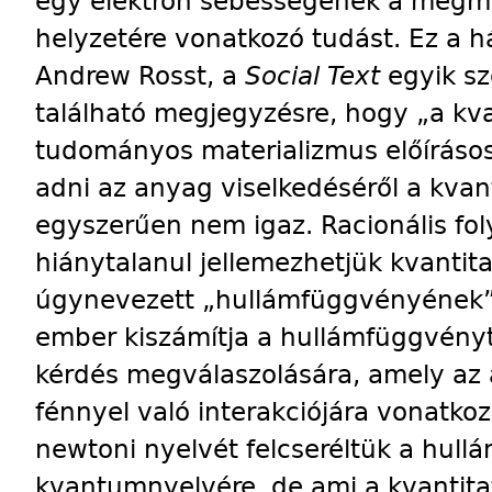
egy elektron sebességének a megmé
helyzetére vonatkozó tudást. Ez a há
Andrew Rosst, a
Social Text
egyik sz
található megjegyzésre, hogy „a kvan
tudományos materializmus előíráso
adni az anyag viselkedéséről a kvan
egyszerűen nem igaz. Racionális fo
hiánytalanul jellemezhetjük kvantit
úgynevezett „hullámfüggvényének” 
ember kiszámítja a hullámfüggvényt
kérdés megválaszolására, amely az
fénnyel való interakciójára vonatko
newtoni nyelvét felcseréltük a hul
kvantumnyelvére, de ami a kvantitatív