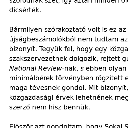
szóródnak szét, így aztán minden o
dicsérték.
Bármilyen szórakoztató volt is ez az
újságbeszámolókból nem tudtam azo
bizonyít. Tegyük fel, hogy egy közg
szakszervezetnek dolgozik, rejtett 
National Review
-nak,
s
ebben olyan 
minimálbérek törvényben rögzített 
maga tévesnek gondol. Mit bizonyít, 
közgazdasági érvek lehetnének meg
szerző nem hisz bennük.
Először azt gondoltam, hogy Sokal
S