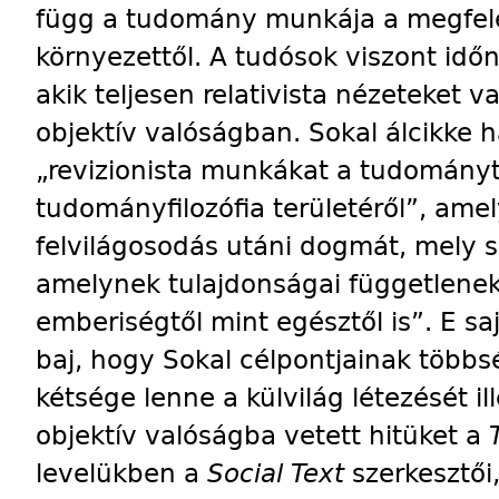
függ a tudomány munkája a megfele
környezettől. A tudósok viszont időn
akik teljesen relativista nézeteket 
objektív valóságban. Sokal álcikke 
„revizionista munkákat a tudományt
tudományfilozófia területéről”, ame
felvilágosodás utáni dogmát, mely sz
amelynek tulajdonságai függetlenek
emberiségtől mint egésztől is”. E saj
baj, hogy Sokal célpontjainak többs
kétsége lenne a külvilág létezését i
objektív valóságba vetett hitüket a
levelükben a
Social Text
szerkesztői