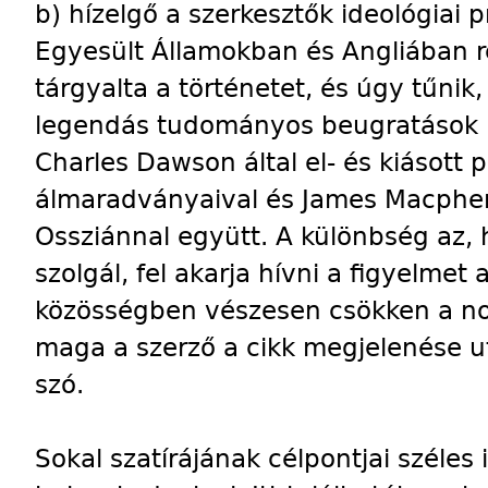
b) hízelgő a szerkesztők ideológiai 
Egyesült Államokban és Angliában r
tárgyalta a történetet, és úgy tűnik,
legendás tudományos beugratások k
Charles Dawson által el- és kiásott 
álmaradványaival és James Macphers
Ossziánnal együtt. A különbség az, 
szolgál, fel akarja hívni a figyelme
közösségben vészesen csökken a nor
maga a szerző a cikk megjelenése ut
szó.
Sokal szatírájának célpontjai széles 