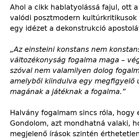
Ahol a cikk hablatyolássá fajul, ott
valódi posztmodern kultúrkritikusok í
egy idézet a dekonstrukció apostolát
„Az einsteini konstans nem konstan
változékonyság fogalma maga – végü
szóval nem valamilyen dolog fogal
amelyből kiindulva egy megfigyelő u
magának a játéknak a fogalma.”
Halvány fogalmam sincs róla, hogy e
Gondolom, azt mondhatná valaki, hog
megjelenő írások szintén érthetetl