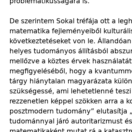
problematikusságára is.
De szerintem Sokal tréfája ott a legh
matematika fejleményeiből kulturális,
következtetéseket von le. Állandóan
helyes tudományos állításból abszur
mellőzve a köztes érvek használatát
megfigyeléséből, hogy a kvantum
tárgy hiánytalan magyarázata külö
szükségessé, ami lehetetlenné teszi
rezzenetlen képpel szökken arra a k
posztmodern tudomány” elutasítja
tudománnyal járó autoritarizmust és
matematikaként mutat rá a katasztr