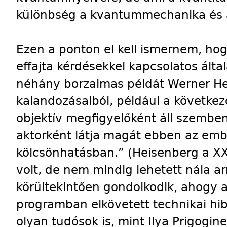
különbség a kvantummechanika és 
Ezen a ponton el kell ismernem, hogy
effajta kérdésekkel kapcsolatos álta
néhány borzalmas példát Werner Hei
kalandozásaiból, például a követk
objektív megfigyelőként áll szembe
aktorként látja magát ebben az embe
kölcsönhatásban.” (Heisenberg a
XX
volt, de nem mindig lehetett nála a
körültekintően gondolkodik, ahogy 
programban elkövetett technikai hi
olyan tudósok is, mint Ilya Prigogine