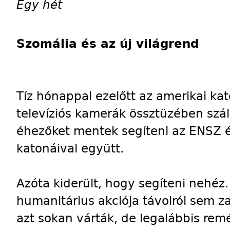
Egy hét
Szomália és az új világrend
Tíz hónappal ezelőtt az amerikai ka
televíziós kamerák össztüzében szál
éhezőket mentek segíteni az ENSZ é
katonáival együtt.
Azóta kiderült, hogy segíteni nehéz
humanitárius akciója távolról sem z
azt sokan várták, de legalábbis remé