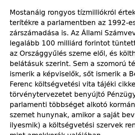
Mostanáig rongyos tízmilliókról érte
terítékre a parlamentben az 1992-es
zárszámadása is. Az Állami Számvev
legalább 100 milliárd forintot tüntet
az Országgyűlés szeme elől, és költh
belátásuk szerint. Sem a szomorú t
ismerik a képviselők, sőt ismerik a 
Ferenc költségvetési vita tájéki cikk
törvénytervezetet benyújtó Pénzüg
parlamenti többséget alkotó kormán
szemet hunynak, amikor a saját bevét
ilyesmik) a költségvetési szervek ren