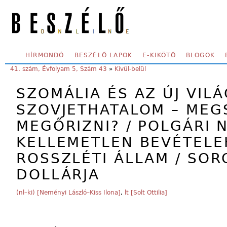
Skip to main content
SECONDARY MENU
HÍRMONDÓ
BESZÉLŐ LAPOK
E-KIKÖTŐ
BLOGOK
YOU ARE HERE:
41. szám, Évfolyam 5, Szám 43
»
Kívül-belül
SZOMÁLIA ÉS AZ ÚJ VIL
SZOVJETHATALOM – MEG
MEGŐRIZNI? / POLGÁRI 
KELLEMETLEN BEVÉTELEK
ROSSZLÉTI ÁLLAM / SOR
DOLLÁRJA
(nl–ki) [Neményi László–Kiss Ilona]
,
lt [Solt Ottilia]