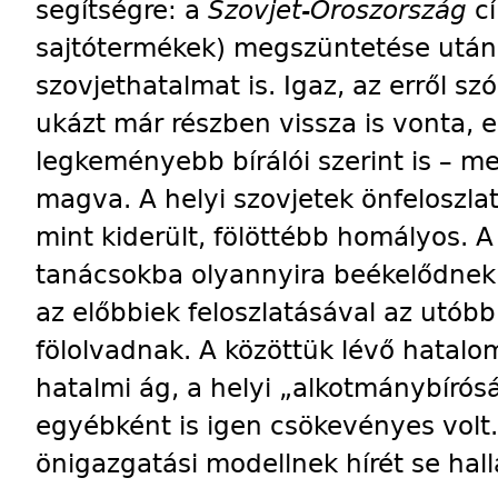
segítségre: a
Szovjet-Oroszország
c
sajtótermékek) megszüntetése után l
szovjethatalmat is. Igaz, az erről sz
ukázt már részben vissza is vonta,
legkeményebb bírálói szerint is – m
magva. A helyi szovjetek önfeloszl
mint kiderült, fölöttébb homályos. A k
tanácsokba olyannyira beékelődnek
az előbbiek feloszlatásával az utóbbi
fölolvadnak. A közöttük lévő hatal
hatalmi ág, a helyi „alkotmánybírós
egyébként is igen csökevényes volt. 
önigazgatási modellnek hírét se hall