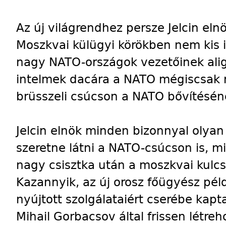
Az új világrendhez persze Jelcin eln
Moszkvai külügyi körökben nem kis i
nagy NATO-országok vezetőinek alig
intelmek dacára a NATO mégiscsak n
brüsszeli csúcson a NATO bővítésén
Jelcin elnök minden bizonnyal olya
szeretne látni a NATO-csúcson is, m
nagy csisztka után a moszkvai kulcs
Kazannyik, az új orosz főügyész pél
nyújtott szolgálataiért cserébe kap
Mihail Gorbacsov által frissen létre