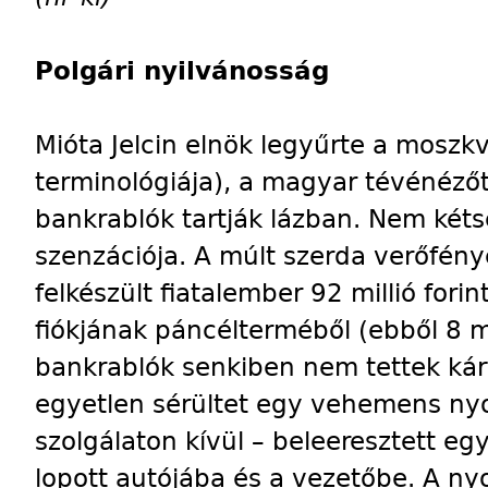
Polgári nyilvánosság
Mióta Jelcin elnök legyűrte a moszkv
terminológiája), a magyar tévénézőt
bankrablók tartják lázban. Nem kéts
szenzációja. A múlt szerda verőfény
felkészült fiatalember 92 millió fori
fiókjának páncélterméből (ebből 8 m
bankrablók senkiben nem tettek kár
egyetlen sérültet egy vehemens ny
szolgálaton kívül – beleeresztett eg
lopott autójába és a vezetőbe. A ny