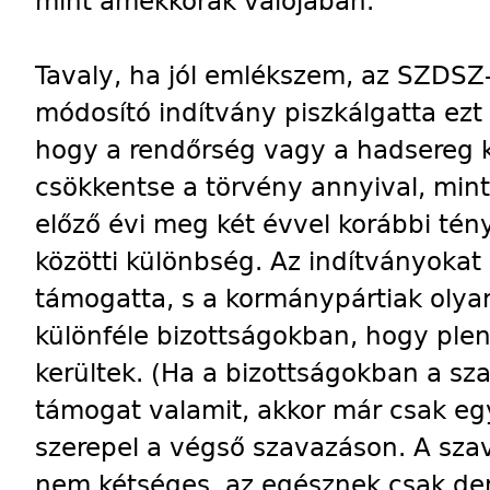
mint amekkorák valójában.
Tavaly, ha jól emlékszem, az SZDSZ
módosító indítvány piszkálgatta ezt 
hogy a rendőrség vagy a hadsereg kö
csökkentse a törvény annyival, mint
előző évi meg két évvel korábbi tén
közötti különbség. Az indítványoka
támogatta, s a kormánypártiak olya
különféle bizottságokban, hogy plen
kerültek. (Ha a bizottságokban a 
támogat valamit, akkor már csak egy
szerepel a végső szavazáson. A sza
nem kétséges, az egésznek csak dem