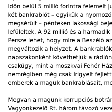
időn belül 5 millió forintra felemelt
két bankrablót – egyikük a nyomozó
megsérült – pénteken lakossági beje
lefüleltek. A 92 millió és a harmadi
Persze lehet, hogy mire a Beszélő a
megváltozik a helyzet. A bankrablók
napszakonként követhetjük a rádión é
csakúgy, mint a moszkvai Fehér Ház
nemrégiben még csak irigyelt fejle
emberek a maguk bankrablásait, meré
Megvan a magunk korrupciós botrány
Vagyonkezelő Rt. három távozó vezet