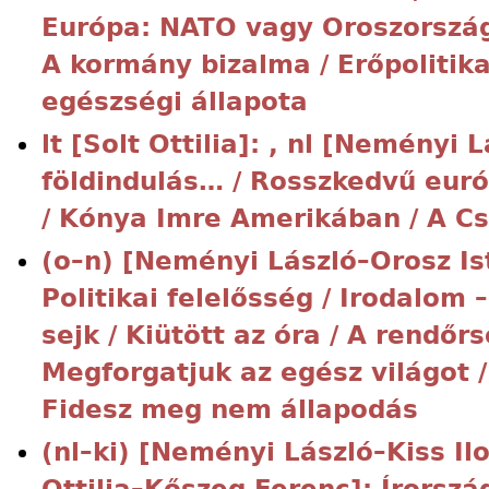
Európa: NATO vagy Oroszorszá
A kormány bizalma / Erőpolitika
egészségi állapota
lt [Solt Ottilia]: , nl [Neményi
földindulás… / Rosszkedvű európ
/ Kónya Imre Amerikában / A C
(o–n) [Neményi László–Orosz Istv
Politikai felelősség / Irodalom 
sejk / Kiütött az óra / A rendőr
Megforgatjuk az egész világot /
Fidesz meg nem állapodás
(nl–ki) [Neményi László–Kiss Ilo
Ottilia–Kőszeg Ferenc]: Írország