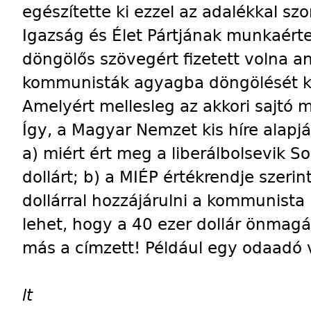
egészítette ki ezzel az adalékkal 
Igazság és Élet Pártjának munkaért
döngölős szövegért fizetett volna a
kommunisták agyagba döngölését ki
Amelyért mellesleg az akkori sajtó m
Így, a Magyar Nemzet kis híre alap
a) miért ért meg a liberálbolsevik S
dollárt; b) a MIÉP értékrendje szerin
dollárral hozzájárulni a kommunist
lehet, hogy a 40 ezer dollár önmag
más a címzett! Például egy odaadó vo
lt