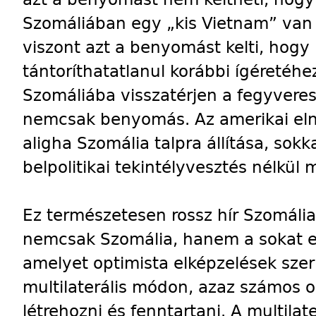
Szomáliában egy „kis Vietnam” van
viszont azt a benyomást kelti, hog
tántoríthatatlanul korábbi ígéretéh
Szomáliába visszatérjen a fegyveres
nemcsak benyomás. Az amerikai eln
aligha Szomália talpra állítása, sok
belpolitikai tekintélyvesztés nélkül
Ez természetesen rossz hír Szomáli
nemcsak Szomália, hanem a sokat em
amelyet optimista elképzelések szeri
multilaterális módon, azaz számos o
létrehozni és fenntartani. A multil