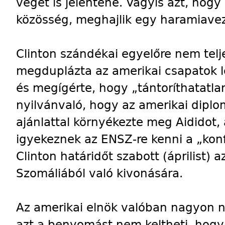
végét is jelentené. Vagyis azt, hog
közösség, meghajlik egy haramiavezé
Clinton szándékai egyelőre nem telj
megduplázta az amerikai csapatok l
és megígérte, hogy „tántoríthatatlan
nyilvánvaló, hogy az amerikai diplo
ajánlattal környékezte meg Aididot,
igyekeznek az ENSZ-re kenni a „konfl
Clinton határidőt szabott (áprilist) 
Szomáliából való kivonására.
Az amerikai elnök valóban nagyon 
azt a benyomást nem keltheti, hogy 