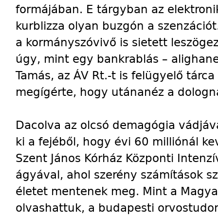
formájában. E tárgyban az elektron
kurblizza olyan buzgón a szenzációt
a kormányszóvivő is sietett leszöge
úgy, mint egy bankrablás – alighan
Tamás, az ÁV Rt.-t is felügyelő tárca
megígérte, hogy utánanéz a dologn
Dacolva az olcsó demagógia vádjáva
ki a fejéből, hogy évi 60 milliónál 
Szent János Kórház Központi Intenz
ágyával, ahol szerény számítások sz
életet mentenek meg. Mint a Magyar
olvashattuk, a budapesti orvostud