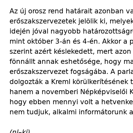
Az új orosz rend határait azonban va
erőszakszervezetek jelölik ki, melyek
idején jóval nagyobb határozottság
mint október 3-án és 4-én. Akkor a 
szerint azért késlekedett, mert azo
fönnállt annak eshetősége, hogy mag
erőszakszervezet fogságába. A parlam
dolgozták a Kreml körülkerítésének 
hanem a novemberi Népképviselői Ko
hogy ebben mennyi volt a hetvenked
nem tudjuk, alkalmi informátorunk a
(nl–ki)