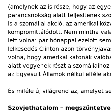
(amelynek az is része, hogy az egy
parancsnokság alatt teljesítenek sz
is a szomáliai akció, az amerikai 
kompromittálódott. Nem mintha val
lett volna: pár hónappal ezelőtt se
lelkesedés Clinton azon törvényjava
volna, hogy amerikai katonák való
alatt vegyenek részt a szomáliaiho
az Egyesült Államok nélkül efféle akc
És miféle új világrend az, amelyet s
Szovjethatalom – megszüntetve