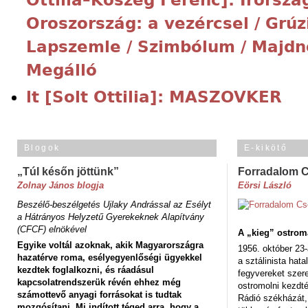
Oroszország: a vezércsel / Grúzi
Lapszemle / Szimbólum / Majdnem
Megálló
lt [Solt Ottilia]: MASZOVKER
Blogok
E-kikötő
„Túl későn jöttünk”
Forradalom 
Zolnay János blogja
Eörsi László
Beszélő-beszélgetés Ujlaky Andrással az Esélyt
a Hátrányos Helyzetű Gyerekeknek Alapítvány
(CFCF) elnökével
A „kieg” ostrom
Egyike voltál azoknak, akik Magyarországra
1956. október 23-
hazatérve roma, esélyegyenlőségi ügyekkel
a sztálinista hat
kezdtek foglalkozni, és ráadásul
fegyvereket szere
kapcsolatrendszerük révén ehhez még
ostromolni kezdt
számottevő anyagi forrásokat is tudtak
Rádió székházát,
mozgósítani. Mi indított téged arra, hogy a