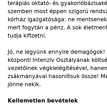
terápiás oktató- és gyakorlóbázisaké
szemben most éppen szigorú rendsza
kórház igazgatósága: ne mentsenek 
mert fogytán a pénz. A sok életmen
tudja kifizetni.
Jó, ne legyünk ennyire demagógok! 
központi Intenzív Osztályának költs
vezetőinek végkielégítésével, hanem
zsákmányával hasonlítsuk össze! Még 
jönne nekik.
Kellemetlen bevételek