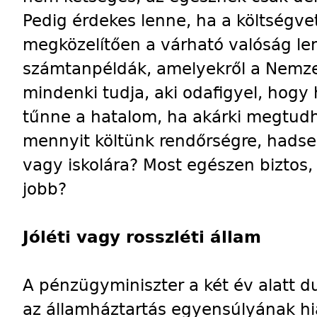
Pedig érdekes lenne, ha a költségv
megközelítően a várható valóság len
számtanpéldák, amelyekről a Nemze
mindenki tudja, aki odafigyel, hogy
tűnne a hatalom, ha akárki megtud
mennyit költünk rendőrségre, hadse
vagy iskolára? Most egészen biztos,
jobb?
Jóléti vagy rosszléti állam
A pénzügyminiszter a két év alatt d
az államháztartás egyensúlyának hi