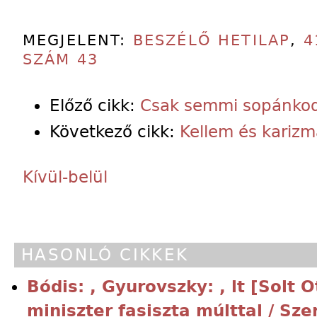
MEGJELENT:
BESZÉLŐ HETILAP
,
4
SZÁM 43
Előző cikk:
Csak semmi sopánkod
Következő cikk:
Kellem és karizm
Kívül-belül
HASONLÓ CIKKEK
Bódis: , Gyurovszky: , lt [Solt Ot
miniszter fasiszta múlttal / Sze