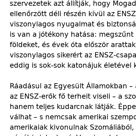
szervezetek azt állítják, hogy Mogad
ellenőrzött déli részén kívül az EN
viszonylagos nyugalmat és biztons
is van a jótékony hatása: megszűnt 
földeket, és évek óta először aratta
viszonylagos sikerért az ENSZ-csapa
eddig is sok-sok katonájuk életével ke
Ráadásul az Egyesült Államokban –
az ENSZ-erők fő terheit viseli – a sz
hanem teljes kudarcnak látják. Éppe
válhat – s nemcsak amerikai szempo
amerikaiak kivonulnak Szomáliából,