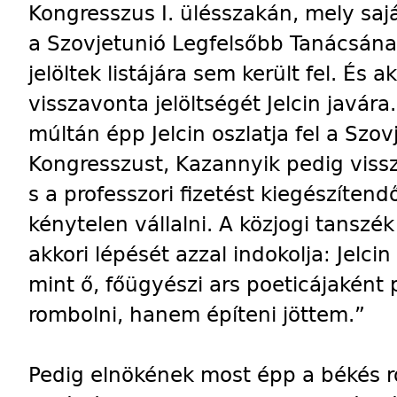
Kongresszus I. ülésszakán, mely sajá
a Szovjetunió Legfelsőbb Tanácsának 
jelöltek listájára sem került fel. És
visszavonta jelöltségét Jelcin javára.
múltán épp Jelcin oszlatja fel a Szov
Kongresszust, Kazannyik pedig viss
s a professzori fizetést kiegészíten
kénytelen vállalni. A közjogi tanszék
akkori lépését azzal indokolja: Jelcin
mint ő, főügyészi ars poeticájaként 
rombolni, hanem építeni jöttem.”
Pedig elnökének most épp a békés 