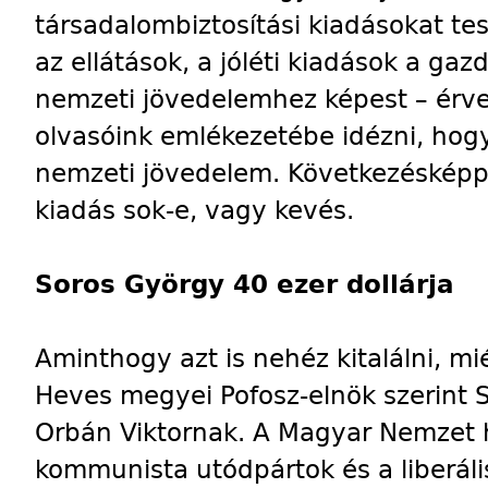
társadalombiztosítási kiadásokat tes
az ellátások, a jóléti kiadások a ga
nemzeti jövedelemhez képest – érvel
olvasóink emlékezetébe idézni, hog
nemzeti jövedelem. Következésképpe
kiadás sok-e, vagy kevés.
Soros György 40 ezer dollárja
Aminthogy azt is nehéz kitalálni, mié
Heves megyei Pofosz-elnök szerint S
Orbán Viktornak. A Magyar Nemzet h
kommunista utódpártok és a liberáli