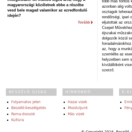
több más fontos 
magyarországi közéletnek ebbe a részébe
azonban alig volt
vesd bele magad valamikor az ezredforduló
osztagok teheraut
idején?
rendőrségi, ipar
eljutottak az ors
Tovább
Csepel Művekhez 
éjszakai műszakot
dolgozók közül s
forradalmárokhoz.
az, hogy a munk
szemlélte az es
helyzetben sem s
kívülállóként vise
szerző.
BESZÉLŐ ÚJSÁG
HÍRMONDÓ
E-K
Folyamatos jelen
Hazai vizek
Eml
Beszélő-beszélgetés
Mozduljunk
Fény
Roma-dosszié
Más vizek
Kultúra