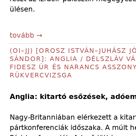
ülésen.
tovább →
(OI–JJ) [OROSZ ISTVÁN–JUHÁSZ JÓ
SÁNDOR]: ANGLIA / DÉLSZLÁV VÁ
FIDESZ ÚR ÉS NARANCS ASSZONY 
RÜKVERCVIZSGA
Anglia: kitartó esőzések, adóe
Nagy-Britanniában elérkezett a kita
pártkonferenciák időszaka. A múlt h