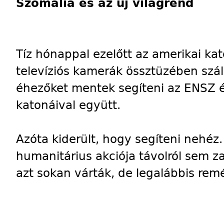
Szomália és az új világrend
Tíz hónappal ezelőtt az amerikai ka
televíziós kamerák össztüzében szál
éhezőket mentek segíteni az ENSZ é
katonáival együtt.
Azóta kiderült, hogy segíteni nehéz
humanitárius akciója távolról sem z
azt sokan várták, de legalábbis remé