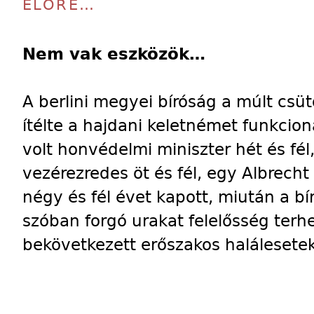
ELŐRE…
Nem vak eszközök…
A berlini megyei bíróság a múlt csü
ítélte a hajdani keletnémet funkcioná
volt honvédelmi miniszter hét és fél,
vezérezredes öt és fél, egy Albrech
négy és fél évet kapott, miután a bí
szóban forgó urakat felelősség terh
bekövetkezett erőszakos halálesetek