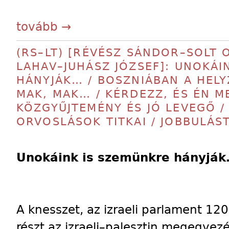
tovább →
(RS–LT) [RÉVÉSZ SÁNDOR–SOLT OT
LAHAV–JUHÁSZ JÓZSEF]: UNOKÁI
HÁNYJÁK… / BOSZNIÁBAN A HELY
MAK, MAK… / KÉRDEZZ, ÉS ÉN M
KÖZGYŰJTEMÉNY ÉS JÓ LEVEGŐ /
ORVOSLÁSOK TITKAI / JOBBULÁST
Unokáink is szemünkre hányjá
A knesszet, az izraeli parlament 120
részt az izraeli–palesztin megegyez