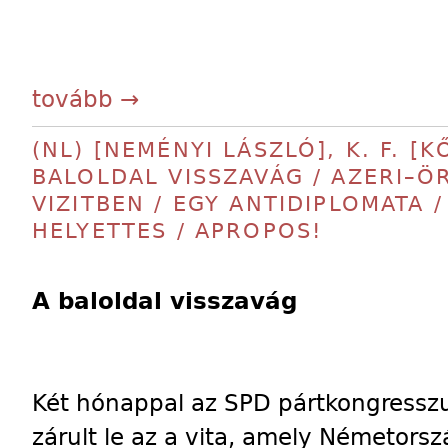
tovább →
(NL) [NEMÉNYI LÁSZLÓ], K. F. [
BALOLDAL VISSZAVÁG / AZERI–Ö
VIZITBEN / EGY ANTIDIPLOMATA /
HELYETTES / APROPOS!
A baloldal visszavág
Két hónappal az SPD pártkongressz
zárult le az a vita, amely Németorszá