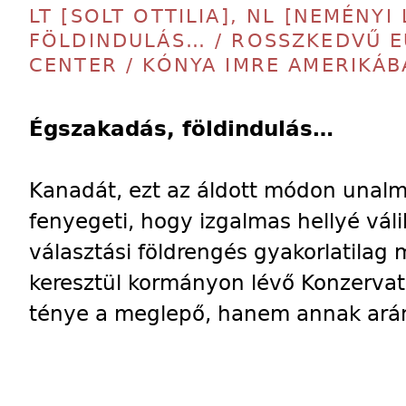
LT [SOLT OTTILIA], NL [NEMÉNYI
FÖLDINDULÁS… / ROSSZKEDVŰ EU
CENTER / KÓNYA IMRE AMERIKÁB
Égszakadás, földindulás…
Kanadát, ezt az áldott módon unalm
fenyegeti, hogy izgalmas hellyé váli
választási földrengés gyakorlatilag
keresztül kormányon lévő Konzervat
ténye a meglepő, hanem annak ará