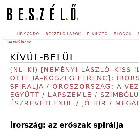
Skip to main content
SECONDARY MENU
HÍRMONDÓ
BESZÉLŐ LAPOK
E-KIKÖTŐ
BLOGOK
YOU ARE HERE:
Beszélő lapok
KÍVÜL-BELÜL
(NL–KI) [NEMÉNYI LÁSZLÓ–KISS I
OTTILIA–KŐSZEG FERENC]: ÍROR
SPIRÁLJA / OROSZORSZÁG: A VEZ
EGYÜTT / LAPSZEMLE / SZIMBÓL
ÉSZREVÉTLENÜL / JÓ HÍR / MEGÁ
Írország: az erőszak spirálja