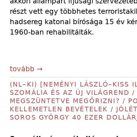
akkori állampárt ifjúsági szervezeté
részt vett egy többhetes terroristak
hadsereg katonai bírósága 15 év ké
1960-ban rehabilitálták.
tovább →
(NL–KI) [NEMÉNYI LÁSZLÓ–KISS IL
SZOMÁLIA ÉS AZ ÚJ VILÁGREND 
MEGSZÜNTETVE MEGŐRIZNI? / PO
KELLEMETLEN BEVÉTELEK / JÓLÉT
SOROS GYÖRGY 40 EZER DOLLÁR