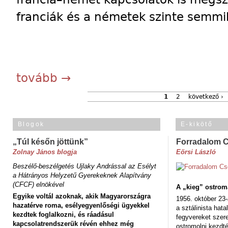
franciák és a németek szinte semm
tovább →
1
2
következő ›
Blogok
E-kikötő
„Túl későn jöttünk”
Forradalom 
Zolnay János blogja
Eörsi László
Beszélő-beszélgetés Ujlaky Andrással az Esélyt
a Hátrányos Helyzetű Gyerekeknek Alapítvány
(CFCF) elnökével
A „kieg” ostrom
Egyike voltál azoknak, akik Magyarországra
1956. október 23-
hazatérve roma, esélyegyenlőségi ügyekkel
a sztálinista hat
kezdtek foglalkozni, és ráadásul
fegyvereket szere
kapcsolatrendszerük révén ehhez még
ostromolni kezdt