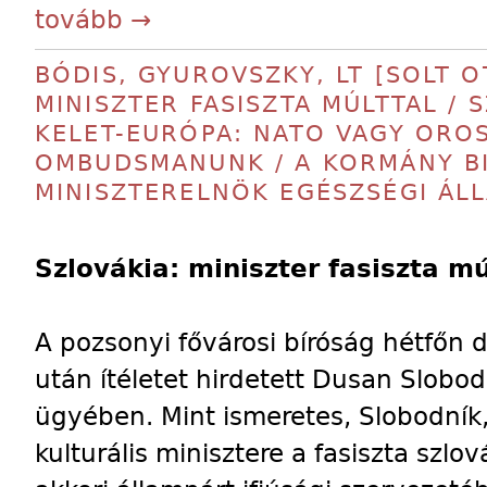
tovább →
BÓDIS, GYUROVSZKY, LT [SOLT OT
MINISZTER FASISZTA MÚLTTAL / 
KELET-EURÓPA: NATO VAGY OROS
OMBUDSMANUNK / A KORMÁNY BIZ
MINISZTERELNÖK EGÉSZSÉGI ÁL
Szlovákia: miniszter fasiszta mú
A pozsonyi fővárosi bíróság hétfőn 
után ítéletet hirdetett Dusan Slobo
ügyében. Mint ismeretes, Slobodník,
kulturális minisztere a fasiszta szlov