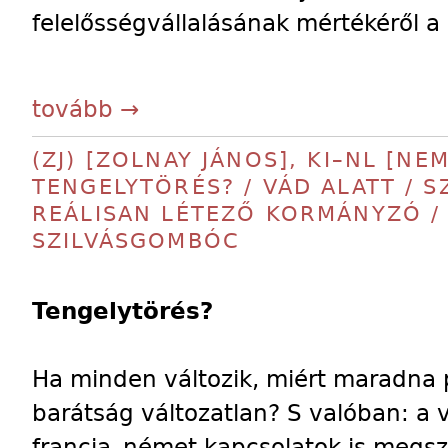
felelősségvállalásának mértékéről a p
tovább →
(ZJ) [ZOLNAY JÁNOS], KI–NL [NE
TENGELYTÖRÉS? / VÁD ALATT / 
REÁLISAN LÉTEZŐ KORMÁNYZÓ /
SZILVÁSGOMBÓC
Tengelytörés?
Ha minden változik, miért maradna 
barátság változatlan? S valóban: a 
francia–német kapcsolatok is megsz