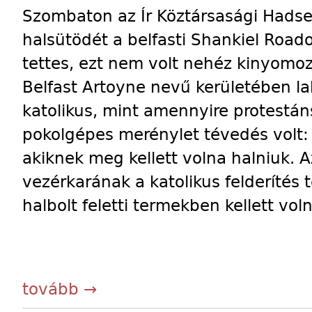
Szombaton az Ír Köztársasági Hadse
halsütödét a belfasti Shankiel Roado
tettes, ezt nem volt nehéz kinyomoz
Belfast Artoyne nevű kerületében l
katolikus, mint amennyire protestán
pokolgépes merénylet tévedés volt:
akiknek meg kellett volna halniuk. 
vezérkarának a katolikus felderítés t
halbolt feletti termekben kellett vol
tovább →