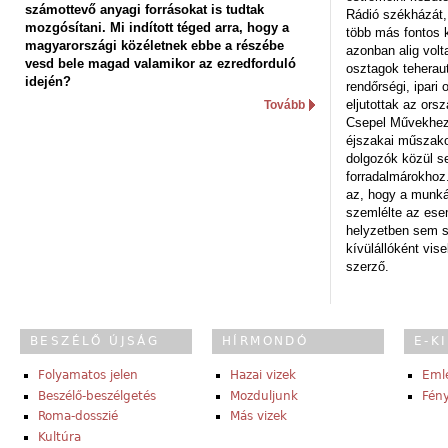
számottevő anyagi forrásokat is tudtak
Rádió székházát,
mozgósítani. Mi indított téged arra, hogy a
több más fontos 
magyarországi közéletnek ebbe a részébe
azonban alig volt
vesd bele magad valamikor az ezredforduló
osztagok teheraut
idején?
rendőrségi, ipar
eljutottak az ors
Tovább
Csepel Művekhez 
éjszakai műszakot
dolgozók közül s
forradalmárokhoz.
az, hogy a munk
szemlélte az es
helyzetben sem s
kívülállóként vise
szerző.
BESZÉLŐ ÚJSÁG
HÍRMONDÓ
E-K
Folyamatos jelen
Hazai vizek
Eml
Beszélő-beszélgetés
Mozduljunk
Fény
Roma-dosszié
Más vizek
Kultúra