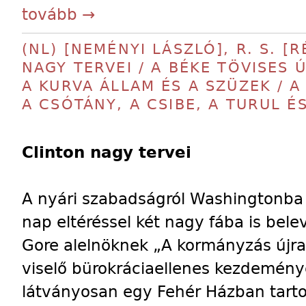
tovább →
(NL) [NEMÉNYI LÁSZLÓ], R. S. 
NAGY TERVEI / A BÉKE TÖVISES 
A KURVA ÁLLAM ÉS A SZÜZEK / A
A CSÓTÁNY, A CSIBE, A TURUL É
Clinton nagy tervei
A nyári szabadságról Washingtonba v
nap eltéréssel két nagy fába is bele
Gore alelnöknek „A kormányzás újra
viselő bürokráciaellenes kezdemén
látványosan egy Fehér Házban tarto