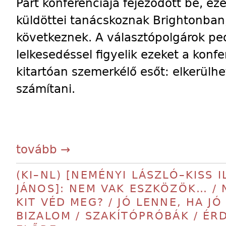
Párt konferenciája fejeződött be, e
küldöttei tanácskoznak Brightonban
következnek. A választópolgárok ped
lelkesedéssel figyelik ezeket a konfe
kitartóan szemerkélő esőt: elkerülhe
számítani.
tovább →
(KI–NL) [NEMÉNYI LÁSZLÓ–KISS I
JÁNOS]: NEM VAK ESZKÖZÖK… / N
KIT VÉD MEG? / JÓ LENNE, HA JÓ
BIZALOM / SZAKÍTÓPRÓBÁK / ÉRD