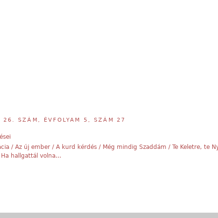
,
26. SZÁM, ÉVFOLYAM 5, SZÁM 27
ései
cia / Az új ember / A kurd kérdés / Még mindig Szaddám / Te Keletre, te 
 Ha hallgattál volna…