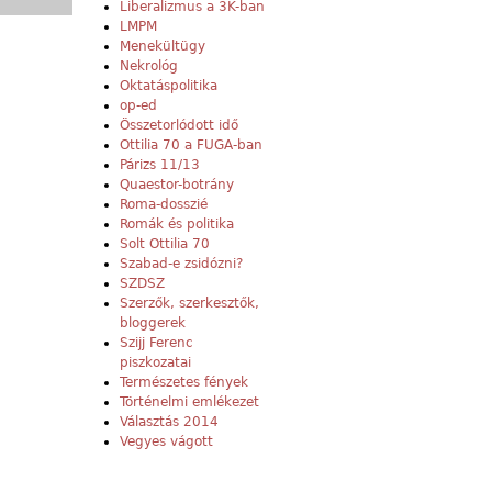
Liberalizmus a 3K-ban
LMPM
Menekültügy
Nekrológ
Oktatáspolitika
op-ed
Összetorlódott idő
Ottilia 70 a FUGA-ban
Párizs 11/13
Quaestor-botrány
Roma-dosszié
Romák és politika
Solt Ottilia 70
Szabad-e zsidózni?
SZDSZ
Szerzők, szerkesztők,
bloggerek
Szijj Ferenc
piszkozatai
Természetes fények
Történelmi emlékezet
Választás 2014
Vegyes vágott