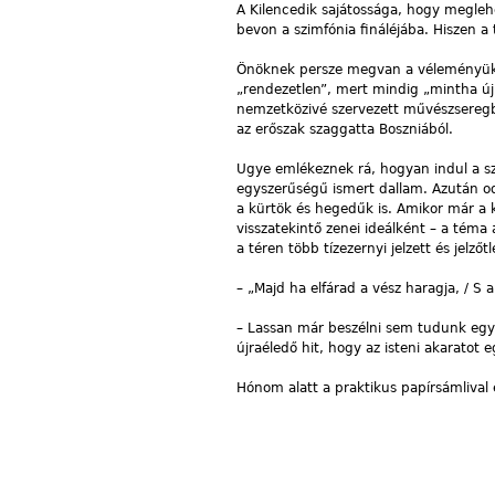
A Kilencedik sajátossága, hogy meglehe
bevon a szimfónia fináléjába. Hiszen a 
Önöknek persze megvan a véleményük a 
„rendezetlen”, mert mindig „mintha újr
nemzetközivé szervezett művészseregbő
az erőszak szaggatta Boszniából.
Ugye emlékeznek rá, hogyan indul a sz
egyszerűségű ismert dallam. Azután od
a kürtök és hegedűk is. Amikor már a 
visszatekintő zenei ideálként – a téma 
a téren több tízezernyi jelzett és jel
– „Majd ha elfárad a vész haragja, / S a
– Lassan már beszélni sem tudunk egy
újraéledő hit, hogy az isteni akaratot e
Hónom alatt a praktikus papírsámliva