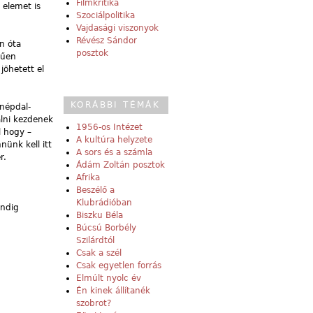
Filmkritika
 elemet is
Szociálpolitika
Vajdasági viszonyok
Révész Sándor
n óta
posztok
rűen
jöhetett el
KORÁBBI TÉMÁK
 népdal-
alni kezdenek
1956-os Intézet
l hogy –
A kultúra helyzete
nünk kell itt
A sors és a számla
r.
Ádám Zoltán posztok
Afrika
Beszélő a
Klubrádióban
indig
Biszku Béla
Búcsú Borbély
Szilárdtól
Csak a szél
Csak egyetlen forrás
Elmúlt nyolc év
Én kinek állítanék
szobrot?