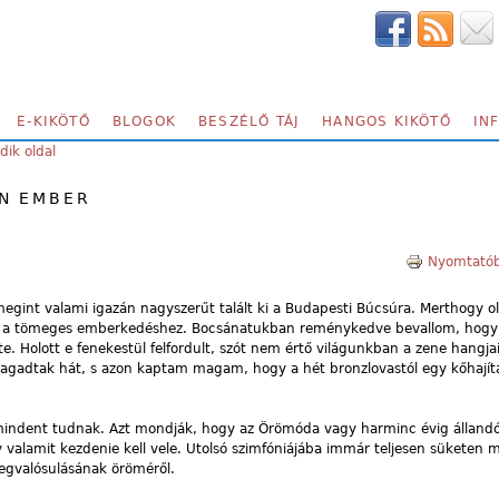
E-KIKÖTŐ
BLOGOK
BESZÉLŐ TÁJ
HANGOS KIKÖTŐ
IN
ik oldal
N EMBER
Nyomtatób
gint valami igazán nagyszerűt talált ki a Budapesti Búcsúra. Merthogy ol
ve a tömeges emberkedéshez. Bocsánatukban reménykedve bevallom, hog
. Holott e fenekestül felfordult, szót nem értő világunkban a zene hangja
agadtak hát, s azon kaptam magam, hogy a hét bronzlovastól egy kőhajít
n mindent tudnak. Azt mondják, hogy az Örömóda vagy harminc évig állandó
valamit kezdenie kell vele. Utolsó szimfóniájába immár teljesen süketen m
megvalósulásának öröméről.