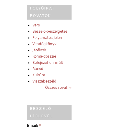
FOLYÓIRAT
ROVATOK
Vers
Beszélő-beszélgetés
Folyamatos jelen
Vendégkönyv
Játéktér
Roma-dosszié
Befejezetlen múlt
Búcsú
Kultúra
Visszabeszélő
Összes rovat →
BESZÉLŐ
HÍRLEVÉL
Email:
*