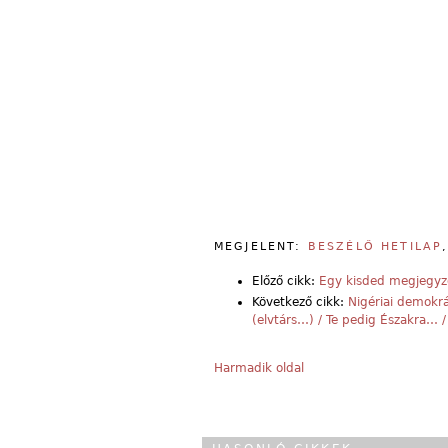
MEGJELENT:
BESZÉLŐ HETILAP
Előző cikk:
Egy kisded megjegyz
Következő cikk:
Nigériai demokrá
(elvtárs…) / Te pedig Északra… /
Harmadik oldal