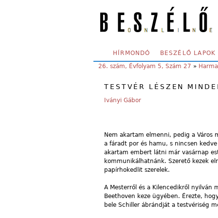
Skip to main content
SECONDARY MENU
HÍRMONDÓ
BESZÉLŐ LAPOK
YOU ARE HERE:
26. szám, Évfolyam 5, Szám 27
»
Harmad
TESTVÉR LÉSZEN MINDE
Iványi Gábor
Nem akartam elmenni, pedig a Város me
a fáradt por és hamu, s nincsen ked
akartam embert látni már vasárnap este
kommunikálhatnánk. Szerető kezek elr
papírhokedlit szerelek.
A Mesterről és a Kilencedikről nyilvá
Beethoven keze ügyében. Érezte, hogy 
bele Schiller ábrándját a testvériség 