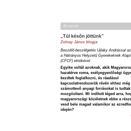
Blogok
„Túl későn jöttünk”
Zolnay János blogja
Beszélő-beszélgetés Ujlaky Andrással az
a Hátrányos Helyzetű Gyerekeknek Alapí
(CFCF) elnökével
Egyike voltál azoknak, akik Magyarors
hazatérve roma, esélyegyenlőségi ügy
kezdtek foglalkozni, és ráadásul
kapcsolatrendszerük révén ehhez még
számottevő anyagi forrásokat is tudtak
mozgósítani. Mi indított téged arra, ho
magyarországi közéletnek ebbe a rész
vesd bele magad valamikor az ezredfo
idején?