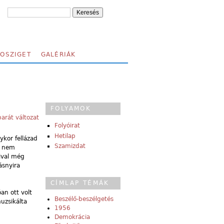
FOSZIGET
GALÉRIÁK
FOLYAMOK
arát változat
Folyóirat
Hetilap
ykor fellázad
Szamizdat
y nem
ival még
ásnyira
CÍMLAP TÉMÁK
an ott volt
Beszélő-beszélgetés
uzsikálta
1956
Demokrácia