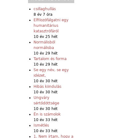
csillaghullás
8 év 7 óra
Elfilozófálgatni egy
humanitárius
katasztrófáról
10 év 25 hét
Normálisból
normálisba
10 év 29 hét
Tartalom és forma
10 év 29 hét
Se egy név, se egy
idézet,
10 év 30 hét
Hibás kiindulás
10 év 30 hét
Ungváry
sértődöttsége
10 év 30 hét
Én is számolok
10 év 33 hét
Ismétlés
10 év 33 hét
1. Nem írtam, hogy a