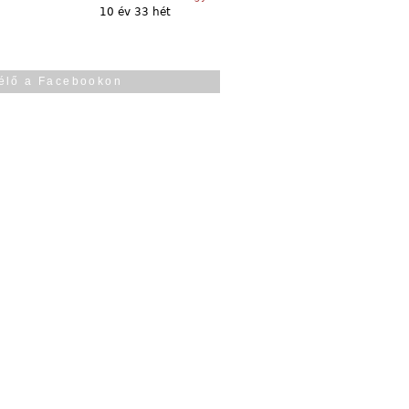
10 év 33 hét
élő a Facebookon