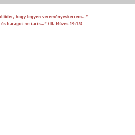
szőlődet, hogy legyen veteményeskertem…”
 és haragot ne tarts…” (III. Mózes 19:18)