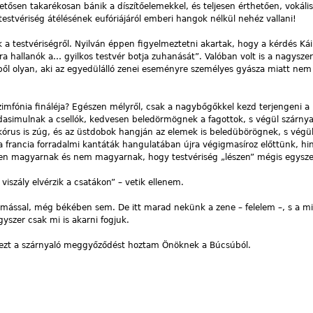
tősen takarékosan bánik a díszítőelemekkel, és teljesen érthetően, vokális
testvériség átélésének eufóriájáról emberi hangok nélkül nehéz vallani!
testvériségről. Nyilván éppen figyelmeztetni akartak, hogy a kérdés Kái
a hallanók a… gyilkos testvér botja zuhanását”. Valóban volt is a nagysze
l olyan, aki az egyedülálló zenei eseményre személyes gyásza miatt nem 
imfónia fináléja? Egészen mélyről, csak a nagybőgőkkel kezd terjengeni a
asimulnak a csellók, kedvesen beledörmögnek a fagottok, s végül szárny
kórus is zúg, és az üstdobok hangján az elemek is beledübörögnek, s végü
a francia forradalmi kantáták hangulatában újra végigmasíroz előttünk, hin
zőtlen magyarnak és nem magyarnak, hogy testvériség „lészen” mégis egysze
 viszály elvérzik a csatákon” – vetik ellenem.
mással, még békében sem. De itt marad nekünk a zene – felelem –, s a m
gyszer csak mi is akarni fogjuk.
l ezt a szárnyaló meggyőződést hoztam Önöknek a Búcsúból.