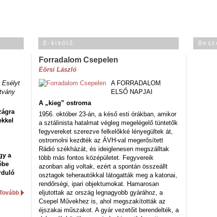
E-kikötő
Besz
Forradalom Csepelen
Eörsi László
 Esélyt
A FORRADALOM
tvány
ELSŐ NAPJAI
A „kieg” ostroma
zágra
1956. október 23-án, a késő esti órákban, amikor
ekkel
a sztálinista hatalmat végleg megelégelő tüntetők
fegyvereket szerezve felkelőkké lényegültek át,
ostromolni kezdték az ÁVH-val megerősített
Rádió székházát, és ideiglenesen megszálltak
gy a
több más fontos középületet. Fegyvereik
ébe
azonban alig voltak, ezért a spontán összeállt
rduló
osztagok teherautókkal látogatták meg a katonai,
rendőrségi, ipari objektumokat. Hamarosan
eljutottak az ország legnagyobb gyárához, a
Tovább
Csepel Művekhez is, ahol megszakították az
éjszakai műszakot. A gyár vezetőit berendelték, a