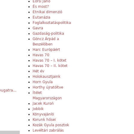
Eörsi Janó
És most?
Etnikai dimenzió
Eutanázia
Foglalkoztatáspolitika
Gavra
Gazdaság-politika
Göncz Árpád a
Beszélőben
Harc Európáért
Havas 70
Havas 70 – I. kötet
Havas 70 – II. kötet
Hét év
Holokausztjaink
Horn Gyula
Horthy újratöltve
Nyugatra…
Ítélet
Magyarországon
Jacek Kuroń
Jobbik
Könyvajánló
Korunk hősei
Kozák Gyula posztok
Levéltári zabrálás