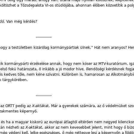
költözhet a Tőzsdepalota VI-os stúdiójába, ahonnan élőben közvetítik a po
dó.
Van még kérdés?
 hogy a testületben kizárólag kormánypártiak ülnek.” Hát nem aranyos? Her
ik kormánypárti érzékelése annak, hogy nem kóser az MTV-kuratórium, iga
lső fokú határozata, ő inkább a jó modor híve, illendőségi kérdésnek fogja
 is kedves tőle, nem kéne szívatni. Különben is, hamarosan az Alkotmánybí
ak tárgykörében.
, az ORTT pedig az
X-akták
at. Már a gyerekek számára, az ő védelmüket szol
szakmentes képernyő.
, és ha a magyar kiskorú az európai átlagtól eltérően nem negyed kilencko
tán nézheti az
X-akták
at, akkor az nem kevesebbet jelent, mint hogy ő biz
még védeni kell, lelke egészséges, ő még rettegve lesi a képernyőn a földö