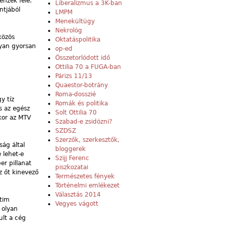
enzék felé.
Liberalizmus a 3K-ban
ntjából
LMPM
Menekültügy
Nekrológ
közös
Oktatáspolitika
lyan gyorsan
op-ed
Összetorlódott idő
Ottilia 70 a FUGA-ban
Párizs 11/13
Quaestor-botrány
Roma-dosszié
y tíz
Romák és politika
s az egész
Solt Ottilia 70
kor az MTV
Szabad-e zsidózni?
SZDSZ
Szerzők, szerkesztők,
ság által
bloggerek
 lehet-e
Szijj Ferenc
er pillanat
piszkozatai
z őt kinevező
Természetes fények
Történelmi emlékezet
Választás 2014
itim
Vegyes vágott
 olyan
ult a cég
,