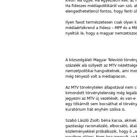
kívül? Na ugye. Ha egyeztetni kell, az
Ha fideszes médiapolitikáról van szó, 
elengedhetetlenül fontos, hogy fenti 
Ilyen faxot természetesen csak olyan k
médiaértékrend a Fidesz – MPP és a MIÉ
nyeltük le, hogy a magyar nemzetiszoc
A közszolgálati Magyar Televízió törvé
százalék alá süllyedt az MTV nézettsé
nemzetpolitikai
hangvételnek, ami most
még tényező volt a médiapiacon.
Az MTV törvénytelen állapotával nem cs
kimondott törvénytelenség még legalább
jegyezni az MTV új vezetését, és van-e 
egy titkárnőt sem bocsáthat el törvén
kuratórium hát enyhén szólva is.
Szabó László Zsolt: béna kacsa, akine
gazdasági racionalizáló, elbocsátó, áta
közleményekkel próbálkozik, hogy ő „az
nevében eljárni. Nem lesz jogosult, az