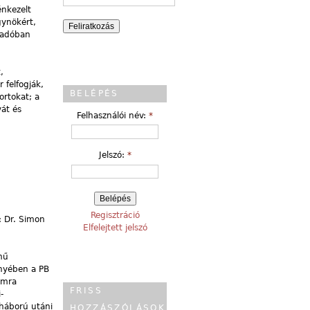
énkezelt
gynökért,
íradóban
,
 felfogják,
BELÉPÉS
ortokat; a
yát és
Felhasználói név:
*
Jelszó:
*
Regisztráció
: Dr. Simon
Elfelejtett jelszó
mű
ényében a PB
ámra
FRISS
-
háború utáni
HOZZÁSZÓLÁSOK