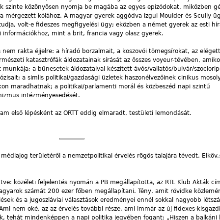
erek szinte közönyösen nyomja be magába az egyes epizódokat, miközben g
s a mérgezett kólához. A magyar gyerek aggódva izgul Moulder és Scully ü
udja, volt-e fideszes megfigyelési ügy; eközben a német gyerek az esti h
információkhoz, mint a brit, francia vagy olasz gyerek.
 nem rakta éjjelre: a híradó borzalmait, a koszovói tömegsírokat, az elégett
mészeti katasztrófák áldozatainak sírását az összes voyeur-tévében, amikor
 munkája; a bűnesetek áldozataival készített ávós/vallatós/bulvár/szociorip
ózisait; a simlis politikai/gazdasági üzletek haszonélvezőinek cinikus mosol
ukon maradhatnak; a politikai/parlamenti morál és közbeszéd napi szintű
inizmus intézményesedését.
jam első lépésként az ORTT eddig elmaradt, testületi lemondását.
médiajog területéről a nemzetpolitikai érvelés rögös talajára tévedt. Elköv.
ntve: közéleti feljelentés nyomán a PB megállapította, az RTL Klub Akták cí
agyarok számát 200 ezer főben megállapítani. Tény, amit rövidke közlem
cslések és a jugoszláviai választások eredményei ennél sokkal nagyobb létsz
 Ami nem oké, az az érvelés további része, ami immár az új fidexes-kisgazdi
 tehát mindenképpen a napi politika jegyében fogant: „Hiszen a balkáni 