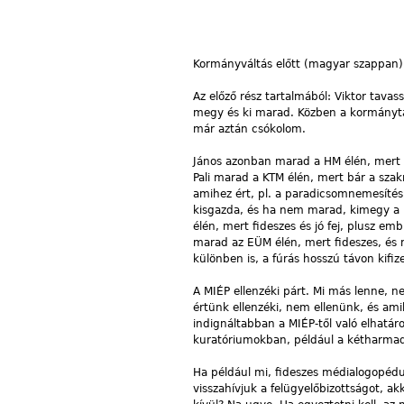
Kormányváltás előtt (magyar szappan)
Az előző rész tartalmából: Viktor tava
megy és ki marad. Közben a kormánytag
már aztán csókolom.
János azonban marad a HM élén, mert b
Pali marad a KTM élén, mert bár a szakm
amihez ért, pl. a paradicsomnemesítés,
kisgazda, és ha nem marad, kimegy a k
élén, mert fideszes és jó fej, plusz e
marad az EÜM élén, mert fideszes, és
különben is, a fúrás hosszú távon kifi
A MIÉP ellenzéki párt. Mi más lenne, 
értünk ellenzéki, nem ellenünk, és am
indignáltabban a MIÉP-től való elhatáro
kuratóriumokban, például a kétharma
Ha például mi, fideszes médialogopédu
visszahívjuk a felügyelőbizottságot, 