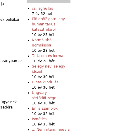
tja
csillaghullás
7 év 52 hét
Elfilozófálgatni egy
k politikai
humanitárius
katasztrófáról
10 év 25 hét
Normálisból
normálisba
10 év 28 hét
Tartalom és forma
 arányban az
10 év 28 hét
Se egy név, se egy
idézet,
10 év 30 hét
Hibás kiindulás
10 év 30 hét
Ungváry
sértődöttsége
a ügyeinek
10 év 30 hét
csadóra
Én is számolok
10 év 32 hét
Ismétlés
10 év 33 hét
1. Nem írtam, hogy a