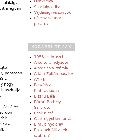
Filmkritika
 haláláig,
Szociálpolitika
most megvan
Vajdasági viszonyok
Révész Sándor
posztok
KORÁBBI TÉMÁK
1956-os Intézet
A kultúra helyzete
ajtó
A sors és a számla
úr, pontosan
Ádám Zoltán posztok
ör a
Afrika
gy hogy
Beszélő a
is úszhatja
Klubrádióban
.
Biszku Béla
Búcsú Borbély
László ex-
Szilárdtól
szerűen
Csak a szél
-féle
Csak egyetlen forrás
deke a
Elmúlt nyolc év
ri,
Én kinek állítanék
szobrot?