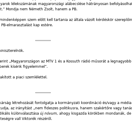
yarok lélekszámának magyarországi alábecslése hátrányosan befolyásolha
át.” Mondja nem Németh Zsolt, hanem a PB.
denképpen szem előtt kell tartania az általa vázolt kérdéskör szereplőine
 PB-elmarasztalást kap estére.
iniszterelnök.
erint „Magyarországon az MTV 1 és a Kossuth rádió műsorát a legnagyobb
erek kísérik figyelemmel”.
kított a piaci szemlélettel.
itkárság létrehozását fontolgatja a kormányzati koordináció és/vagy a médi
udja, az irányítást „nem fideszes politikusra, hanem szakértőre vagy taná
dikális különválasztása
új nóvum,
ahogy kisgazda körökben mondanák, de
ségre vall Viktorék részéről.