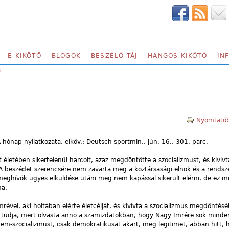
E-KIKÖTŐ
BLOGOK
BESZÉLŐ TÁJ
HANGOS KIKÖTŐ
IN
a
Nyomtatób
hónap nyilatkozata, elköv.: Deutsch sportmin., jún. 16., 301. parc.
 életében sikertelenül harcolt, azaz megdöntötte a szocializmust, és kivívt
beszédet szerencsére nem zavarta meg a köztársasági elnök és a rendsze
meghívók ügyes elküldése utáni meg nem kapással sikerült elérni, de ez m
na.
mrével, aki holtában elérte életcélját, és kivívta a szocializmus megdöntését
 tudja, mert olvasta anno a szamizdatokban, hogy Nagy Imrére sok minden
m-szocializmust, csak demokratikusat akart, meg legitimet, abban hitt, 