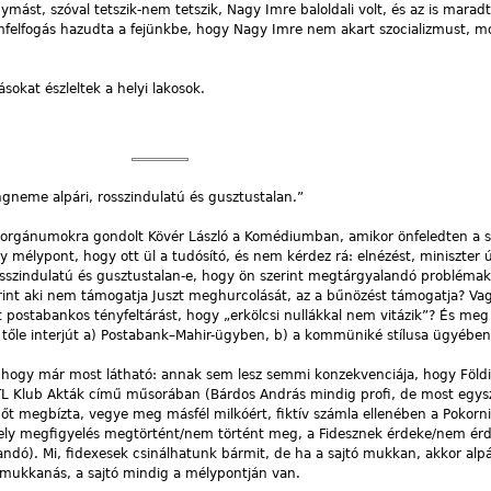
ást, szóval tetszik-nem tetszik, Nagy Imre baloldali volt, és az is maradt
emfelfogás hazudta a fejünkbe, hogy Nagy Imre nem akart szocializmust, 
sokat észleltek a helyi lakosok.
gneme alpári, rosszindulatú és gusztustalan.”
y orgánumokra gondolt Kövér László a Komédiumban, amikor önfeledten a s
gy mélypont, hogy ott ül a tudósító, és nem kérdez rá: elnézést, miniszter 
osszindulatú és gusztustalan-e, hogy ön szerint megtárgyalandó problémak
erint aki nem támogatja Juszt meghurcolását, az a bűnözést támogatja? Va
t postabankos tényfeltárást, hogy „erkölcsi nullákkal nem vitázik”? És meg 
t tőle interjút a) Postabank–Mahir-ügyben, b) a kommüniké stílusa ügyében
hogy már most látható: annak sem lesz semmi konzekvenciája, hogy Földi 
RTL Klub Akták című műsorában (Bárdos András mindig profi, de most egy
 őt megbízta, vegye meg másfél milkóért, fiktív számla ellenében a Pokorni
ely megfigyelés megtörtént/nem történt meg, a Fidesznek érdeke/nem ér
zandó). Mi, fidexesek csinálhatunk bármit, de ha a sajtó mukkan, akkor alpá
a mukkanás, a sajtó mindig a mélypontján van.