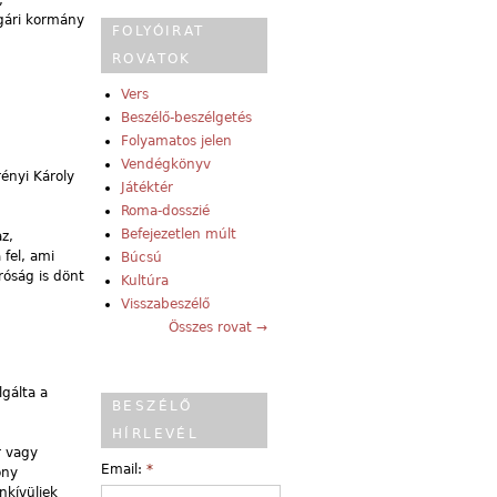
lgári kormány
FOLYÓIRAT
ROVATOK
Vers
Beszélő-beszélgetés
Folyamatos jelen
Vendégkönyv
ényi Károly
Játéktér
Roma-dosszié
Befejezetlen múlt
z,
 fel, ami
Búcsú
róság is dönt
Kultúra
Visszabeszélő
Összes rovat →
gálta a
BESZÉLŐ
HÍRLEVÉL
r vagy
Email:
*
ony
nkívüliek