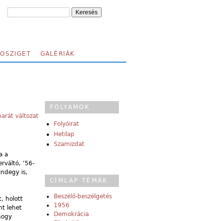
FOSZIGET
GALÉRIÁK
FOLYAMOK
arát változat
Folyóirat
Hetilap
Szamizdat
a a
rváltó, ’56-
indegy is,
CÍMLAP TÉMÁK
Beszélő-beszélgetés
, holott
1956
t lehet
Demokrácia
hogy