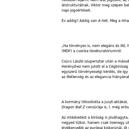
átstrukturálnak, Viktor meg szépen be
napi jogsértéseit.
És addig? Addig van
A Hét.
Meg a
Híra
„Ha törvényes is, nem elegáns és illő,
(MDF) a csonka tévékuratóriumról.
Csúcs László szupersztár után a másod
Herényihez nem jutott el a Cégbíróság e
egyszerű törvényességi kérdés, de így
az illetlenség és az elegancia hiányán
A kormány titkosította a Juszt-aktákat
Dragon Ball Z
cenzúrája is, l. még erő
Az intézkedést a bíróság is jóváhagyta
negyed tízkor, hanem csak tizenegy u
érzékenyebb az európai kiskorúnál, őt 