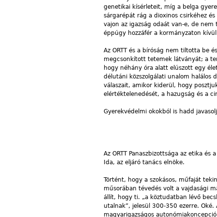
genetikai kísérleteit, míg a belga gy
sárgarépát rág a dioxinos csirkéhez é
vajon az igazság odaát van-e, de nem t
éppúgy hozzáfér a kormányzaton kívüli 
Az ORTT és a bíróság nem tiltotta be és
megcsonkított tetemek látványát; a ter
hogy néhány óra alatt elúszott egy élet
délutáni közszolgálati unalom halálos d
válaszait, amikor kiderül, hogy posztj
elértéktelenedését, a hazugság és a c
Gyerekvédelmi okokból is hadd javasol
Az ORTT Panaszbizottsága az etika és a 
Ida, az eljáró tanács elnöke.
Történt, hogy a szokásos, műfaját teki
műsorában tévedés volt a vajdasági m
állít, hogy ti. „a köztudatban lévő be
utalnak”, jelesül 300-350 ezerre. Oké.
magyarigazságos autonómiakoncepciók,