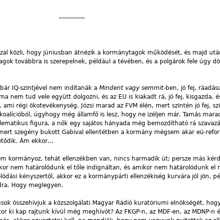
sszal közli, hogy júniusban átnézik a kormánytagok működését, és majd után
ok továbbra is szerepelnek, például a tévében, és a polgárok fele úgy d
ár IQ-szintjével nem indítanák a
Mindent vagy semmit
-ben, jó fej, ráadás
a nem tud vele együtt dolgozni, és az EU is kiakadt rá, jó fej, kisgazda, é
 ami régi ökotevékenység. Józsi marad az FVM élén, mert szintén jó fej, sz
oalícióból, úgyhogy még államfő is lesz, hogy ne izéljen már. Tamás mara
mblematikus figura, a nők egy sajátos hányada még bemozdítható rá szavazá
 mert szegény bukott Gabival ellentétben a kormány mégsem akar eü-refo
zetődik. Ám ekkor…
nem kormányoz, tehát ellenzékben van, nincs harmadik út; persze más kér
ikor nem határolódunk el tőle indignáltan, és amikor nem határolódunk el
lódási kényszertől, akkor ez a kormánypárti ellenzékiség kurvára jól jön, pé
dra. Hogy meglegyen.
sok összehívjuk a közszolgálati Magyar Rádió kuratóriumi elnökségét, ho
akkor ki kap rajtunk kívül még meghívót? Az FKGP-n, az MDF-en, az MDNP-n 