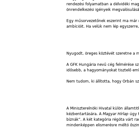
rendezési folyamatban a délvidéki mag
önrendelkezési igényeik megvalósulás
Egy műsorvezetőnek eszerint ma már min
ambícióit. Ha velük nem lép egyszerre,
Nyugodt, öreges köztévét szeretne a m
A GFK Hungária nevű cég felmérése sz
idősebb, a hagyományokat tisztelő emb
Nem tudom, ki állította, hogy Orbán sza
A Miniszterelnöki Hivatal külön államt
kézbentartására. A
Magyar Hírlap
úgy t
bíznák”. A két kategória régóta várt ra
mindenképpen elismerésre méltó őszinte