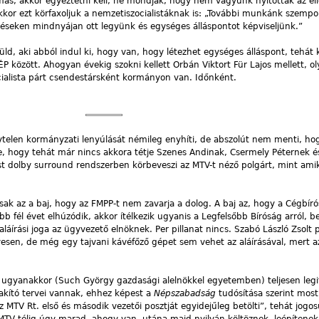
 más, akkor egyeztetni kell, ne mondják, hogy nem vagyunk nyitottak az ell
akkor ezt körfaxoljuk a nemzetiszocialistáknak is: „További munkánk szempo
üléseken mindnyájan ott legyünk és egységes álláspontot képviseljünk.”
üld, aki abból indul ki, hogy van, hogy létezhet egységes álláspont, tehát 
P között. Ahogyan évekig szokni kellett Orbán Viktort Für Lajos mellett, o
ialista párt csendestársként kormányon van. Időnként.
nytelen kormányzati lenyúlását némileg enyhíti, de abszolút nem menti, hog
ge, hogy tehát már nincs akkora tétje Szenes Andinak, Csermely Péternek é
 dolby surround rendszerben körbeveszi az MTV-t néző polgárt, mint ami
ak az a baj, hogy az FMPP-t nem zavarja a dolog. A baj az, hogy a Cégbíró
 fél évet elhúzódik, akkor ítélkezik ugyanis a Legfelsőbb Bíróság arról, be
aláírási joga az ügyvezető elnöknek. Per pillanat nincs. Szabó László Zsolt p
yesen, de még egy tajvani kávéfőző gépet sem vehet az aláírásával, mert a
k ugyanakkor (Such György gazdasági alelnökkel egyetemben) teljesen leg
lakító tervei vannak, ehhez képest a
Népszabadság
tudósítása szerint most
 MTV Rt. első és második vezetői posztját egyidejűleg betölti”, tehát jogos
 MTV télig úgy marad, ahogy van, utána majd nyilván költöznek, leépítenek