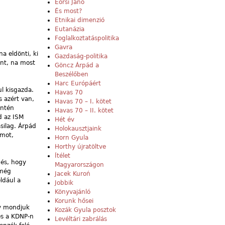
Eörsi Janó
És most?
Etnikai dimenzió
Eutanázia
Foglalkoztatáspolitika
Gavra
a eldönti, ki
Gazdaság-politika
önt, na most
Göncz Árpád a
Beszélőben
Harc Európáért
ul kisgazda.
Havas 70
s azért van,
Havas 70 – I. kötet
intén
Havas 70 – II. kötet
d az ISM
Hét év
silag. Árpád
Holokausztjaink
rmot,
Horn Gyula
Horthy újratöltve
Ítélet
dés, hogy
Magyarországon
 még
Jacek Kuroń
ldául a
Jobbik
Könyvajánló
Korunk hősei
gy mondjuk
Kozák Gyula posztok
és a KDNP-n
Levéltári zabrálás