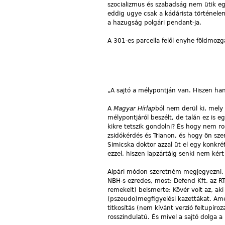
szocializmus és szabadság nem ütik egym
eddig ugye csak a kádárista történel
a hazugság polgári pendant-ja.
A 301-es parcella felől enyhe földmozgá
„A sajtó a mélypontján van. Hiszen han
A
Magyar Hírlap
ból nem derül ki, mel
mélypontjáról beszélt, de talán ez is e
kikre tetszik gondolni? És hogy nem r
zsidókérdés és Trianon, és hogy ön sz
Simicska doktor azzal üt el egy konkré
ezzel, hiszen lapzártáig senki nem kér
Alpári módon szeretném megjegyezni, 
NBH-s ezredes, most: Defend Kft. az 
remekelt) beismerte: Kövér volt az, aki
(pszeudo)megfigyelési kazettákat. Am
titkosítás (nem kívánt verzió feltupíro
rosszindulatú. És mivel a sajtó dolga 