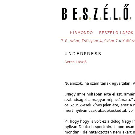
Skip to main content
SECONDARY MENU
HÍRMONDÓ
BESZÉLŐ LAPOK
YOU ARE HERE:
7–8. szám, Évfolyam 4, Szám 7
»
Kultúr
UNDERPRESS
Seres László
Nüanszok, ha számítanak egyáltalán. A 
„Nagy Imre holtában érte el azt, amiért
szabadságot a magyar nép számára.” A 
os SZDSZ-esek kínos jelenléte, amit a 
mert nyilván csak akadékoskodtak vol
Pl. hogy hogy is volt ez a dolog Nagy I
nyilván Deutsch sportmin. is pontosan
mondani, de határozottan nem akart ne