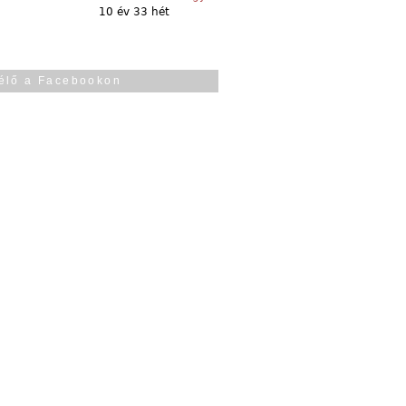
10 év 33 hét
élő a Facebookon