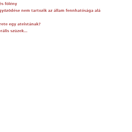
és fölény
győződése nem tartozik az állam fennhatósága alá
erete egy ateistának?
erális szüzek…