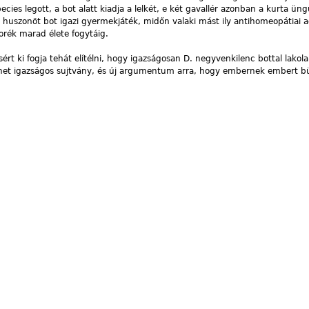
ies legott, a bot alatt kiadja a lelkét, e két gavallér azonban a kurta ün
ek huszonöt bot igazi gyermekjáték, midőn valaki mást ily antihomeopátiai
morék marad élete fogytáig.
rt ki fogja tehát elítélni, hogy igazságosan D. negyvenkilenc bottal lakola
lehet igazságos sujtvány, és új argumentum arra, hogy embernek embert 