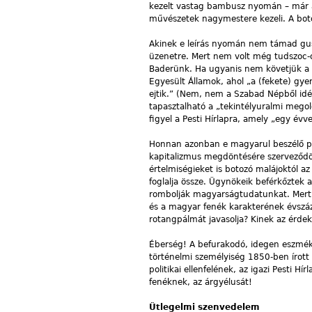
kezelt vastag bambusz nyomán – már az 
művészetek nagymestere kezeli. A bot
Akinek e leírás nyomán nem támad gusztu
üzenetre. Mert nem volt még tudszoc-ok
Baderünk. Ha ugyanis nem követjük a 
Egyesült Államok, ahol „a (fekete) gy
ejtik.” (Nem, nem a Szabad Népből idé
tapasztalható a „tekintélyuralmi mego
figyel a Pesti Hírlapra, amely „egy évv
Honnan azonban e magyarul beszélő pub
kapitalizmus megdöntésére szerveződöt
értelmiségieket is botozó malájoktól az
foglalja össze. Ügynökeik beférkőztek 
rombolják magyarságtudatunkat. Mert 
és a magyar fenék karakterének évszá
rotangpálmát javasolja? Kinek az érde
Éberség! A befurakodó, idegen eszmé
történelmi személyiség 1850-ben írot
politikai ellenfelének, az igazi Pesti 
fenéknek, az árgyélusát!
Ütlegelmi szenvedelem