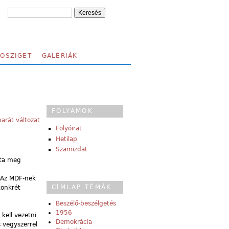
FOSZIGET
GALÉRIÁK
FOLYAMOK
arát változat
Folyóirat
Hetilap
Szamizdat
tta meg
” Az MDF-nek
CÍMLAP TÉMÁK
konkrét
Beszélő-beszélgetés
1956
kell vezetni
Demokrácia
 vegyszerrel