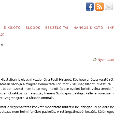
E-KIKÖTŐ
BLOGOK
BESZÉLŐ TÁJ
HANGOS KIKÖTŐ
IN
zél?
EM
Nyomtatób
ivatalban is olvasni kezdenék a Pesti Hírlapot. Két hete a főszerkesztő ró
yamatosan vádolja a Magyar Demokrata Fórumot – szükségállapot, diktatúra,
párt éppen azokat nem tette meg, holott éppen ezeket kellett volna tennie.
 demokratikus formasággal, hanem Szingapúr példáját kellene követnie: 
t „végrehajtatni a társadalommal”.
 már e végrehajtatás konkrét módozatát mutatja be: szingapúri példára be 
 botozás nem holmi fenékre paskolás. A rotángpálmából készült, különleges