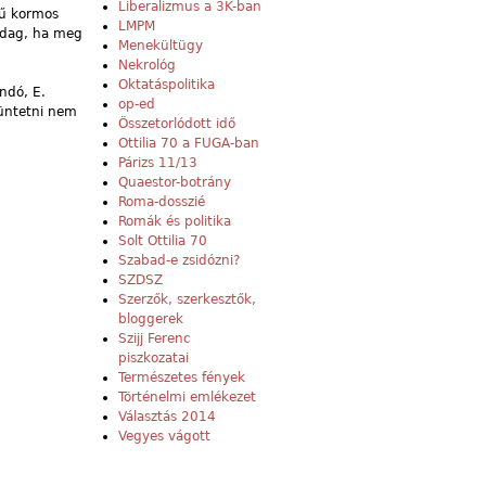
Liberalizmus a 3K-ban
gű kormos
LMPM
 adag, ha meg
Menekültügy
Nekrológ
Oktatáspolitika
ndó, E.
op-ed
büntetni nem
Összetorlódott idő
Ottilia 70 a FUGA-ban
Párizs 11/13
Quaestor-botrány
Roma-dosszié
Romák és politika
Solt Ottilia 70
Szabad-e zsidózni?
SZDSZ
Szerzők, szerkesztők,
bloggerek
Szijj Ferenc
piszkozatai
Természetes fények
Történelmi emlékezet
Választás 2014
Vegyes vágott