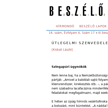
Skip to main content
SECONDARY MENU
HÍRMONDÓ
BESZÉLŐ LAPOK
YOU ARE HERE:
16. szám, Évfolyam 6, Szám 17
»
Ki bes
ÜTLEGELMI SZENVEDEL
[Kisbali László]
Szingapúri ügynökök
Nem lenne baj, ha a Nemzetbiztonsági H
pártját: „Amivel a baloldali sajtó fol
kliensrendszer, kirekesztés stb. –, a 
nem szabadna lacafacáznia mindenféle
feladatokat megfogalmazni, majd ezeke
E héten az újság hímnős vezértollnoka
a botozást, mint büntetést. „A náddal