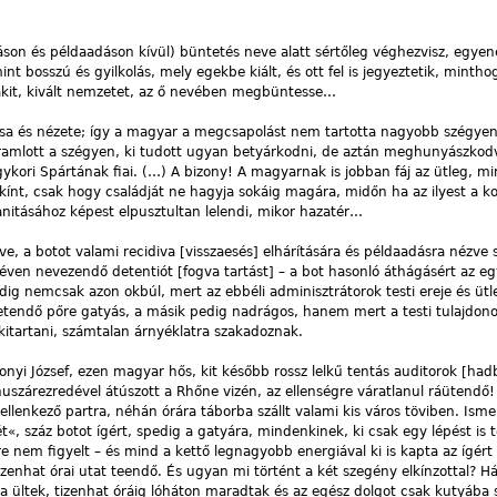
áson és példaadáson kívül) büntetés neve alatt sértőleg véghezvisz, egyene
t bosszú és gyilkolás, mely egekbe kiált, és ott fel is jegyeztetik, mintho
akit, kivált nemzetet, az ő nevében megbüntesse…
sa és nézete; így a magyar a megcsapolást nem tartotta nagyobb szégyen
háramlott a szégyen, ki tudott ugyan betyárkodni, de aztán meghunyászko
 egykori Spártának fiai. (…) A bizony! A magyarnak is jobban fáj az ütleg, m
 a kínt, csak hogy családját ne hagyja sokáig magára, midőn ha az ilyest a 
nitásához képest elpusztultan lelendi, mikor hazatér…
, a botot valami recidiva [visszaesés] elhárítására és példaadásra nézve 
ven nevezendő detentiót [fogva tartást] – a bot hasonló áthágásért az eg
dig nemcsak azon okbúl, mert az ebbéli adminisztrátorok testi ereje és ütl
letendő pőre gatyás, a másik pedig nadrágos, hanem mert a testi tulajdon
 kitartani, számtalan árnyéklatra szakadoznak.
onyi József, ezen magyar hős, kit később rossz lelkű tentás auditorok [had
huszárezredével átúszott a Rhőne vizén, az ellenségre váratlanul ráütendő!
z ellenkező partra, néhán órára táborba szállt valami kis város töviben. Ism
«, száz botot ígért, spedig a gatyára, mindenkinek, ki csak egy lépést is 
re nem figyelt – és mind a kettő legnagyobb energiával ki is kapta az ígért 
izenhat órai utat teendő. És ugyan mi történt a két szegény elkínzottal? Há
ra ültek, tizenhat óráig lóháton maradtak és az egész dolgot csak kutyába s