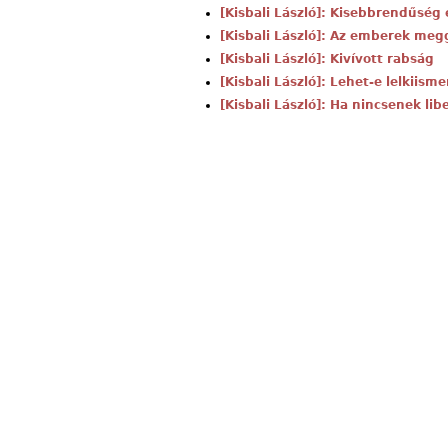
[Kisbali László]: Kisebbrendűség 
[Kisbali László]: Az emberek meg
[Kisbali László]: Kivívott rabság
[Kisbali László]: Lehet-e lelkiism
[Kisbali László]: Ha nincsenek lib