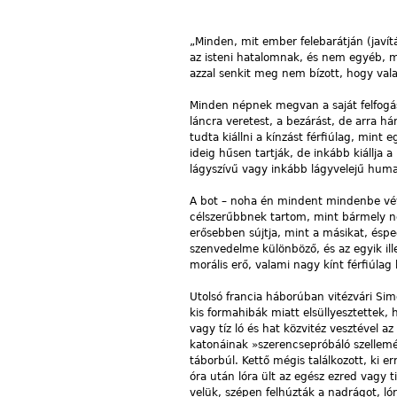
„Minden, mit ember felebarátján (javít
az isteni hatalomnak, és nem egyéb, min
azzal senkit meg nem bízott, hogy val
Minden népnek megvan a saját felfogá
láncra veretest, a bezárást, de arra 
tudta kiállni a kínzást férfiúlag, mint
ideig hűsen tartják, de inkább kiállja
lágyszívű vagy inkább lágyvelejű huma
A bot – noha én mindent mindenbe véve
célszerűbbnek tartom, mint bármely né
erősebben sújtja, mint a másikat, éspe
szenvedelme különböző, és az egyik il
morális erő, valami nagy kínt férfiúlag
Utolsó francia háborúban vitézvári Sim
kis formahibák miatt elsüllyesztettek, 
vagy tíz ló és hat közvitéz vesztével a
katonáinak »szerencsepróbáló szellemét
táborbúl. Kettő mégis találkozott, ki er
óra után lóra ült az egész ezred vagy t
velük, szépen felhúzták a nadrágot, ló