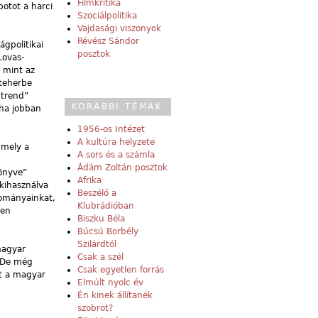
Filmkritika
botot a harci
Szociálpolitika
Vajdasági viszonyok
Révész Sándor
ágpolitikai
posztok
Lovas-
 mint az
 teherbe
 trend”
KORÁBBI TÉMÁK
 ha jobban
1956-os Intézet
A kultúra helyzete
 mely a
A sors és a számla
Ádám Zoltán posztok
könyve”
Afrika
 kihasználva
Beszélő a
yományainkat,
Klubrádióban
gen
Biszku Béla
Búcsú Borbély
Szilárdtól
magyar
Csak a szél
. De még
Csak egyetlen forrás
ot a magyar
Elmúlt nyolc év
Én kinek állítanék
szobrot?