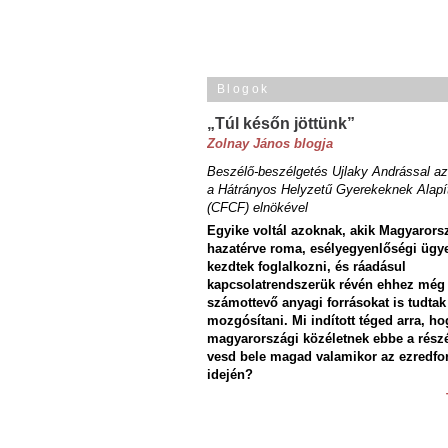
Blogok
„Túl későn jöttünk”
Zolnay János blogja
Beszélő-beszélgetés Ujlaky Andrással az
a Hátrányos Helyzetű Gyerekeknek Alapí
(CFCF) elnökével
Egyike voltál azoknak, akik Magyarors
hazatérve roma, esélyegyenlőségi ügy
kezdtek foglalkozni, és ráadásul
kapcsolatrendszerük révén ehhez még
számottevő anyagi forrásokat is tudtak
mozgósítani. Mi indított téged arra, ho
magyarországi közéletnek ebbe a rész
vesd bele magad valamikor az ezredfo
idején?