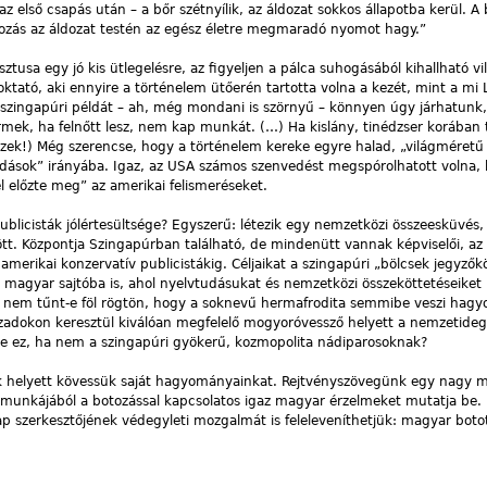
első csapás után – a bőr szétnyílik, az áldozat sokkos állapotba kerül. A 
ozás az áldozat testén az egész életre megmaradó nyomot hagy.”
sa egy jó kis ütlegelésre, az figyeljen a pálca suhogásából kihallható vil
tató, aki ennyire a történelem ütőerén tartotta volna a kezét, mint a mi 
szingapúri példát – ah, még mondani is szörnyű – könnyen úgy járhatunk,
ermek, ha felnőtt lesz, nem kap munkát. (…) Ha kislány, tinédzser korában
zek!) Még szerencse, hogy a történelem kereke egyre halad, „világméretű
ldások” irányába. Igaz, az USA számos szenvedést megspórolhatott volna,
el előzte meg” az amerikai felismeréseket.
licisták jólértesültsége? Egyszerű: létezik egy nemzetközi összeesküvés,
t. Központja Szingapúrban található, de mindenütt vannak képviselői, az
 amerikai konzervatív publicistákig. Céljaikat a szingapúri „bölcsek jegyző
a magyar sajtóba is, ahol nyelvtudásukat és nemzetközi összeköttetéseiket
nem tűnt-e föl rögtön, hogy a soknevű hermafrodita semmibe veszi hag
zadokon keresztül kiválóan megfelelő mogyoróvessző helyett a nemzetide
ke ez, ha nem a szingapúri gyökerű, kozmopolita nádiparosoknak?
k helyett kövessük saját hagyományainkat. Rejtvényszövegünk egy nagy 
t munkájából a botozással kapcsolatos igaz magyar érzelmeket mutatja be
Hírlap szerkesztőjének védegyleti mozgalmát is feleleveníthetjük: magyar bot