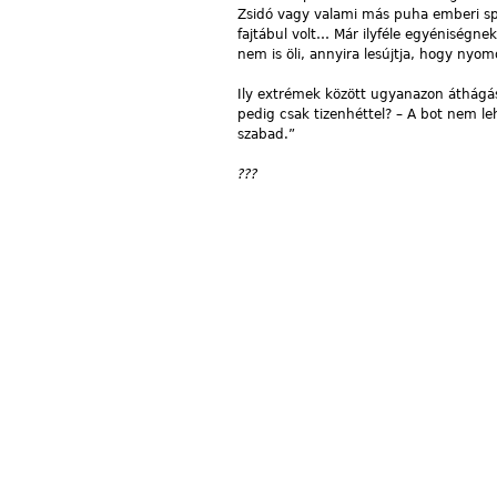
Zsidó vagy valami más puha emberi spec
fajtábul volt… Már ilyféle egyéniségn
nem is öli, annyira lesújtja, hogy nyo
Ily extrémek között ugyanazon áthágásé
pedig csak tizenhéttel? – A bot nem 
szabad.”
???