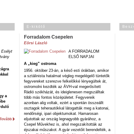
E-kikötő
Besz
Forradalom Csepelen
Eörsi László
 Esélyt
A FORRADALOM
tvány
ELSŐ NAPJAI
A „kieg” ostroma
zágra
1956. október 23-án, a késő esti órákban, amikor
ekkel
a sztálinista hatalmat végleg megelégelő tüntetők
fegyvereket szerezve felkelőkké lényegültek át,
ostromolni kezdték az ÁVH-val megerősített
Rádió székházát, és ideiglenesen megszálltak
gy a
több más fontos középületet. Fegyvereik
ébe
azonban alig voltak, ezért a spontán összeállt
rduló
osztagok teherautókkal látogatták meg a katonai,
rendőrségi, ipari objektumokat. Hamarosan
eljutottak az ország legnagyobb gyárához, a
Tovább
Csepel Művekhez is, ahol megszakították az
éjszakai műszakot. A gyár vezetőit berendelték, a