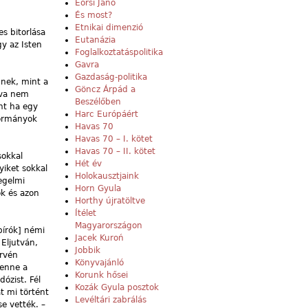
Eörsi Janó
És most?
Etnikai dimenzió
s bitorlása
Eutanázia
gy az Isten
Foglalkoztatáspolitika
Gavra
Gazdaság-politika
nek, mint a
Göncz Árpád a
dva nem
Beszélőben
int ha egy
Harc Európáért
kormányok
Havas 70
Havas 70 – I. kötet
Havas 70 – II. kötet
sokkal
Hét év
yiket sokkal
Holokausztjaink
egelmi
Horn Gyula
ok és azon
Horthy újratöltve
Ítélet
Magyarországon
bírók] némi
Jacek Kuroń
 Eljutván,
Jobbik
ervén
Könyvajánló
tenne a
Korunk hősei
dózist. Fél
Kozák Gyula posztok
t mi történt
Levéltári zabrálás
e vették. –