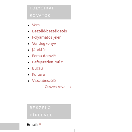
FOLYÓIRAT
ROVATOK
Vers
Beszélő-beszélgetés
Folyamatos jelen
Vendégkönyv
Játéktér
Roma-dosszié
Befejezetlen múlt
Búcsú
Kultúra
Visszabeszélő
Összes rovat →
BESZÉLŐ
HÍRLEVÉL
Email:
*