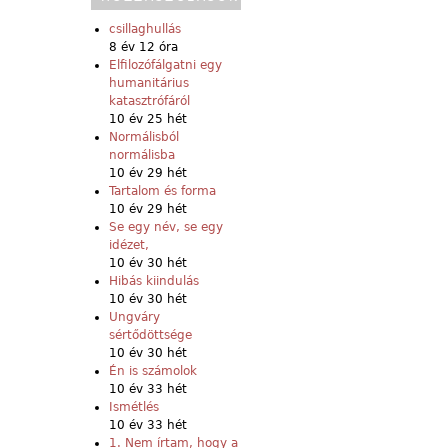
csillaghullás
8 év 12 óra
Elfilozófálgatni egy
humanitárius
katasztrófáról
10 év 25 hét
Normálisból
normálisba
10 év 29 hét
Tartalom és forma
10 év 29 hét
Se egy név, se egy
idézet,
10 év 30 hét
Hibás kiindulás
10 év 30 hét
Ungváry
sértődöttsége
10 év 30 hét
Én is számolok
10 év 33 hét
Ismétlés
10 év 33 hét
1. Nem írtam, hogy a