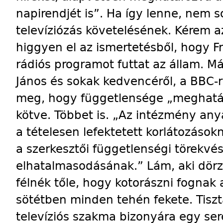
napirendjét is”. Ha így lenne, nem 
televíziózás követelésének. Kérem a
higgyen el az ismertetésből, hogy F
rádiós programot futtat az állam. Má
János és sokak kedvencéről, a BBC-
meg, hogy függetlensége „meghatár
kötve. Többet is. „Az intézmény an
a tételesen lefektetett korlátozások
a szerkesztői függetlenségi törekvé
elhatalmasodásának.” Lám, aki dörzs
félnék tőle, hogy kotorászni fogna
sötétben minden tehén fekete. Tisz
televíziós szakma bizonyára egy se