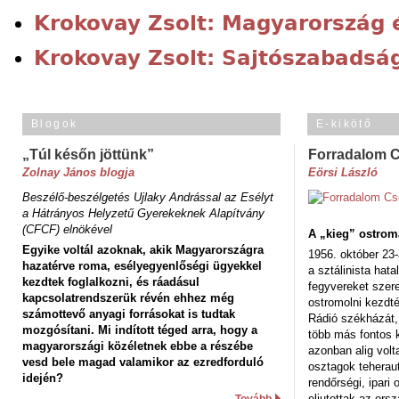
Krokovay Zsolt: Magyarország é
Krokovay Zsolt: Sajtószabadsá
Blogok
E-kikötő
„Túl későn jöttünk”
Forradalom 
Zolnay János blogja
Eörsi László
Beszélő-beszélgetés Ujlaky Andrással az Esélyt
a Hátrányos Helyzetű Gyerekeknek Alapítvány
(CFCF) elnökével
A „kieg” ostrom
Egyike voltál azoknak, akik Magyarországra
1956. október 23-
hazatérve roma, esélyegyenlőségi ügyekkel
a sztálinista hat
kezdtek foglalkozni, és ráadásul
fegyvereket szere
kapcsolatrendszerük révén ehhez még
ostromolni kezdt
számottevő anyagi forrásokat is tudtak
Rádió székházát,
mozgósítani. Mi indított téged arra, hogy a
több más fontos 
magyarországi közéletnek ebbe a részébe
azonban alig volt
vesd bele magad valamikor az ezredforduló
osztagok teheraut
idején?
rendőrségi, ipar
eljutottak az ors
Tovább