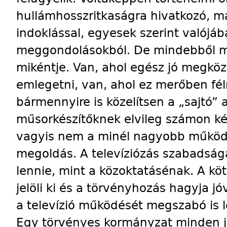
hullámhosszritkaságra hivatkozó, m
indoklással, egyesek szerint valójá
meggondolásokból. De mindebből m
mikéntje. Van, ahol egész jó megköze
emlegetni, van, ahol ez merőben fé
bármennyire is közelítsen a „sajtó” a
műsorkészítőknek elvileg számon ké
vagyis nem a minél nagyobb működ
megoldás. A televíziózás szabadság
lennie, mint a közoktatásénak. A kö
jelöli ki és a törvényhozás hagyja jó
a televízió működését megszabó is l
Egy törvényes kormányzat minden jo