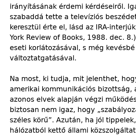
irányításának érdemi kérdéseiről. I
szabaddá tette a televíziós beszéde
keresztül érte el, lásd az IRA-interj
York Review of Books, 1988. dec. 8.
eseti korlátozásával, s még kevésbé a
változtatgatásával.
Na most, ki tudja, mit jelenthet, ho
amerikai kommunikációs bizottság, 
azonos elvek alapján végzi működé
biztosan nem igaz, hogy „szabályoz
széles körű”. Azután, ha jól tippelek
hálózatból kettő állami közszolgálta