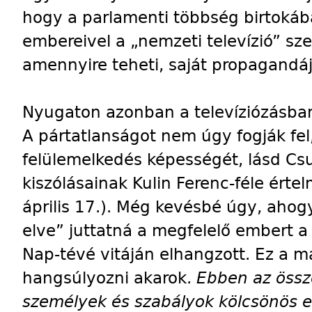
hogy a parlamenti többség birtokáb
embereivel a „nemzeti televízió” sz
amennyire teheti, saját propagandá
Nyugaton azonban a televíziózásban
A pártatlanságot nem úgy fogják fel
felülemelkedés képességét, lásd Cs
kiszólásainak Kulin Ferenc-féle érte
április 17.). Még kevésbé úgy, ahog
elve” juttatná a megfelelő embert a
Nap-tévé vitáján elhangzott. Ez a m
hangsúlyozni akarok.
Ebben az össz
személyek és szabályok kölcsönös e