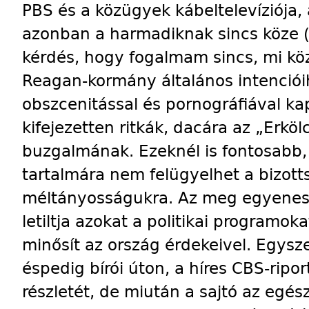
PBS és a közügyek kábeltelevíziója,
azonban a harmadiknak sincs köze 
kérdés, hogy fogalmam sincs, mi kö
Reagan-kormány általános intenciói
obszcenitással és pornográfiával ka
kifejezetten ritkák, dacára az „Erk
buzgalmának. Ezeknél is fontosabb, 
tartalmára nem felügyelhet a bizot
méltányosságukra. Az meg egyenese
letiltja azokat a politikai programok
minősít az ország érdekeivel. Egysze
éspedig bírói úton, a híres CBS-rip
részletét, de miután a sajtó az egés