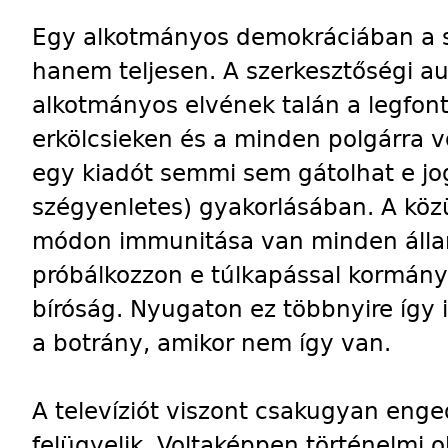
Egy alkotmányos demokráciában a s
hanem teljesen. A szerkesztőségi a
alkotmányos elvének talán a legfont
erkölcsieken és a minden polgárra 
egy kiadót semmi sem gátolhat e jo
szégyenletes) gyakorlásában. A köz
módon immunitása van minden álla
próbálkozzon e túlkapással kormánys
bíróság. Nyugaton ez többnyire így 
a botrány, amikor nem így van.
A televíziót viszont csakugyan enge
felügyelik. Voltaképpen történelmi o