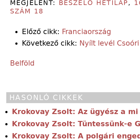
MEGJELENT:
BESZÉLŐ HETILAP
,
1
SZÁM 18
Előző cikk:
Franciaország
Következő cikk:
Nyílt levél Csoó
Belföld
HASONLÓ CIKKEK
Krokovay Zsolt: Az ügyész a mi
Krokovay Zsolt: Tüntessünk-e G
Krokovay Zsolt: A polgári enge