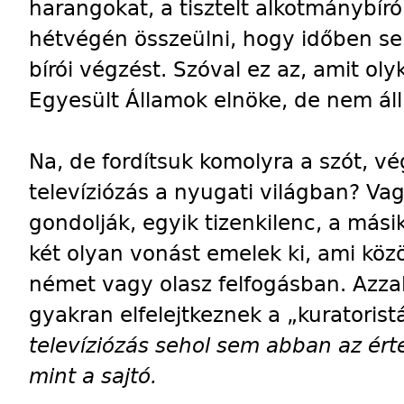
harangokat, a tisztelt alkotmánybír
hétvégén összeülni, hogy időben s
bírói végzést. Szóval ez az, amit ol
Egyesült Államok elnöke, de nem ál
Na, de fordítsuk komolyra a szót, vé
televíziózás a nyugati világban? Va
gondolják, egyik tizenkilenc, a mási
két olyan vonást emelek ki, ami közös
német vagy olasz felfogásban. Azzal
gyakran elfelejtkeznek a „kuratorist
televíziózás sehol sem abban az ér
mint a sajtó.