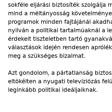
sokféle eljárási biztosíték szolgálja
mind a méltányosság követelményei
programok minden fajtájánál akadha
nyilván a politikai tartalmúaknál a
érdekeit tiszteletben tartó gyanakv
választások idején rendesen aprólé
meg a szükséges bizalmat.
Azt gondolom, a pártatlanság biztosí
eltökélten a nyugati televíziózás fel
leginkább politikai ideáljaiknak.