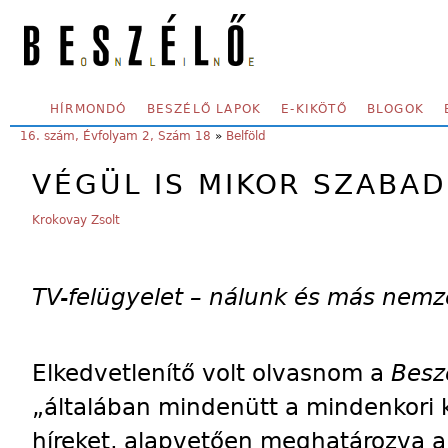
Skip to main content
SECONDARY MENU
HÍRMONDÓ
BESZÉLŐ LAPOK
E-KIKÖTŐ
BLOGOK
YOU ARE HERE:
16. szám, Évfolyam 2, Szám 18
»
Belföld
VÉGÜL IS MIKOR SZABAD
Krokovay Zsolt
TV-felügyelet – nálunk és más nemz
Elkedvetlenítő volt olvasnom a
Besz
„általában mindenütt a mindenkori 
híreket, alapvetően meghatározva a 