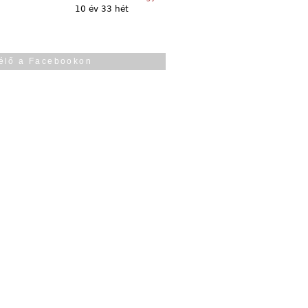
10 év 33 hét
élő a Facebookon