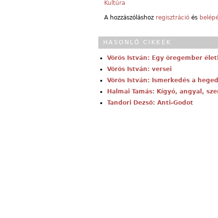
Kultúra
A hozzászóláshoz
regisztráció
és
belép
HASONLÓ CIKKEK
Vörös István: Egy öregember éle
Vörös István: versei
Vörös István: Ismerkedés a hege
Halmai Tamás: Kígyó, angyal, sz
Tandori Dezső: Anti-Godot