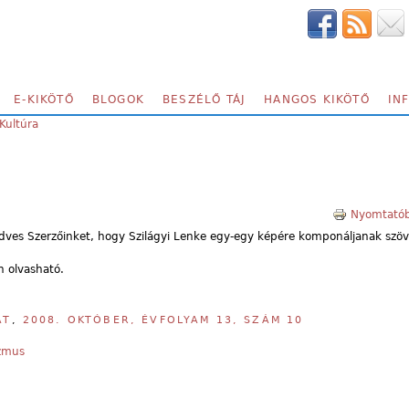
E-KIKÖTŐ
BLOGOK
BESZÉLŐ TÁJ
HANGOS KIKÖTŐ
IN
Kultúra
Nyomtatób
dves Szerzőinket, hogy Szilágyi Lenke egy-egy képére komponáljanak szöv
 olvasható.
AT
,
2008. OKTÓBER, ÉVFOLYAM 13, SZÁM 10
zmus