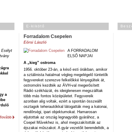
E-kikötő
Besz
Forradalom Csepelen
Eörsi László
 Esélyt
A FORRADALOM
tvány
ELSŐ NAPJAI
A „kieg” ostroma
zágra
1956. október 23-án, a késő esti órákban, amikor
ekkel
a sztálinista hatalmat végleg megelégelő tüntetők
fegyvereket szerezve felkelőkké lényegültek át,
ostromolni kezdték az ÁVH-val megerősített
Rádió székházát, és ideiglenesen megszálltak
gy a
több más fontos középületet. Fegyvereik
ébe
azonban alig voltak, ezért a spontán összeállt
rduló
osztagok teherautókkal látogatták meg a katonai,
rendőrségi, ipari objektumokat. Hamarosan
eljutottak az ország legnagyobb gyárához, a
Tovább
Csepel Művekhez is, ahol megszakították az
éjszakai műszakot. A gyár vezetőit berendelték, a