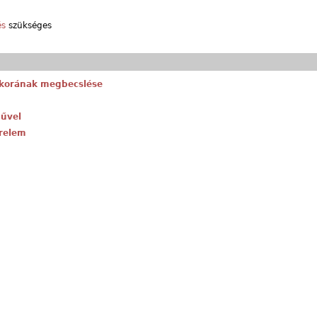
és
szükséges
tkorának megbecslése
dűvel
erelem