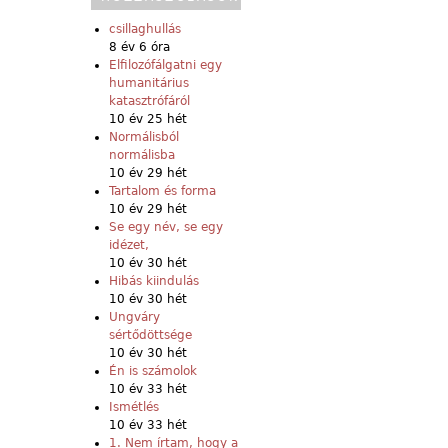
csillaghullás
8 év 6 óra
Elfilozófálgatni egy
humanitárius
katasztrófáról
10 év 25 hét
Normálisból
normálisba
10 év 29 hét
Tartalom és forma
10 év 29 hét
Se egy név, se egy
idézet,
10 év 30 hét
Hibás kiindulás
10 év 30 hét
Ungváry
sértődöttsége
10 év 30 hét
Én is számolok
10 év 33 hét
Ismétlés
10 év 33 hét
1. Nem írtam, hogy a