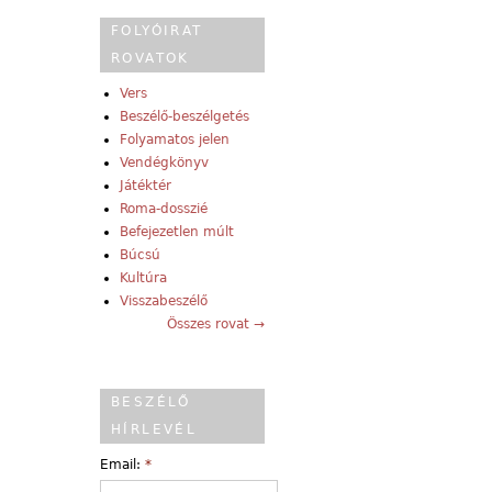
FOLYÓIRAT
ROVATOK
Vers
Beszélő-beszélgetés
Folyamatos jelen
Vendégkönyv
Játéktér
Roma-dosszié
Befejezetlen múlt
Búcsú
Kultúra
Visszabeszélő
Összes rovat →
BESZÉLŐ
HÍRLEVÉL
Email:
*