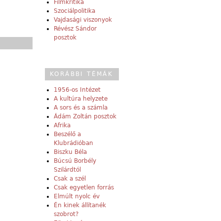
Filmkritika
Szociálpolitika
Vajdasági viszonyok
Révész Sándor
posztok
KORÁBBI TÉMÁK
1956-os Intézet
A kultúra helyzete
A sors és a számla
Ádám Zoltán posztok
Afrika
Beszélő a
Klubrádióban
Biszku Béla
Búcsú Borbély
Szilárdtól
Csak a szél
Csak egyetlen forrás
Elmúlt nyolc év
Én kinek állítanék
szobrot?