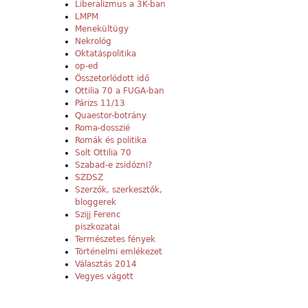
Liberalizmus a 3K-ban
LMPM
Menekültügy
Nekrológ
Oktatáspolitika
op-ed
Összetorlódott idő
Ottilia 70 a FUGA-ban
Párizs 11/13
Quaestor-botrány
Roma-dosszié
Romák és politika
Solt Ottilia 70
Szabad-e zsidózni?
SZDSZ
Szerzők, szerkesztők,
bloggerek
Szijj Ferenc
piszkozatai
Természetes fények
Történelmi emlékezet
Választás 2014
Vegyes vágott