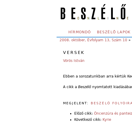
Skip to main content
SECONDARY MENU
HÍRMONDÓ
BESZÉLŐ LAPOK
YOU ARE HERE:
2008. október, Évfolyam 13, Szám 10
»
VERSEK
Vörös István
Ebben a sorozatunkban arra kértük Ke
A cikk a
Beszélő
nyomtatott kiadásában
MEGJELENT:
BESZÉLŐ FOLYÓIR
Előző cikk:
Öncenzúra és pantei
Következő cikk:
Kyrie