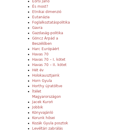
Eörsi Janó
És most?
Etnikai dimenzió
Eutanázia
Foglalkoztatáspolitika
Gavra
Gazdaság-politika
Göncz Árpád a
Beszélőben
Harc Európáért
Havas 70
Havas 70 – I. kötet
Havas 70 – II. kötet
Hét év
Holokausztjaink
Horn Gyula
Horthy újratöltve
Ítélet
Magyarországon
Jacek Kuroń
Jobbik
Könyvajánló
Korunk hősei
Kozák Gyula posztok
Levéltári zabrálás