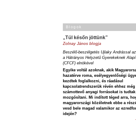
Blogok
„Túl későn jöttünk”
Zolnay János blogja
Beszélő-beszélgetés Ujlaky Andrással az
a Hátrányos Helyzetű Gyerekeknek Alapí
(CFCF) elnökével
Egyike voltál azoknak, akik Magyarors
hazatérve roma, esélyegyenlőségi ügy
kezdtek foglalkozni, és ráadásul
kapcsolatrendszerük révén ehhez még
számottevő anyagi forrásokat is tudtak
mozgósítani. Mi indított téged arra, ho
magyarországi közéletnek ebbe a rész
vesd bele magad valamikor az ezredfo
idején?