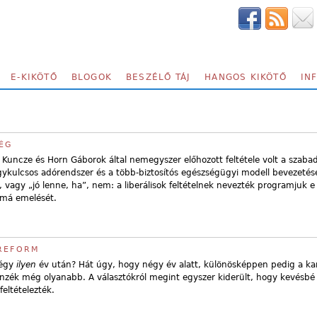
E-KIKÖTŐ
BLOGOK
BESZÉLŐ TÁJ
HANGOS KIKÖTŐ
IN
SÉG
Kuncze és Horn Gáborok által nemegyszer előhozott feltétele volt a szaba
gykulcsos adórendszer és a több-biztosítós egészségügyi modell bevezetés
 vagy „jó lenne, ha”, nem: a liberálisok feltételnek nevezték programjuk e
má emelését.
 REFORM
égy
ilyen
év után? Hát úgy, hogy négy év alatt, különösképpen pedig a 
lenzék még olyanabb. A választókról megint egyszer kiderült, hogy kevésbé
eltételezték.