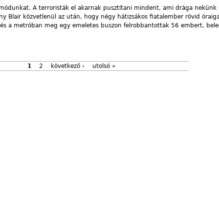
módunkat. A terroristák el akarnak pusztítani mindent, ami drága nekünk é
ony Blair közvetlenül az után, hogy négy hátizsákos fiatalember rövid óraiga
, és a metróban meg egy emeletes buszon felrobbantottak 56 embert, bele
1
2
következő ›
utolsó »