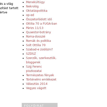
Menekültügy
s a világ
Nekrológ
zítást tartott
Oktatáspolitika
értve
op-ed
Összetorlódott idő
Ottilia 70 a FUGA-ban
Párizs 11/13
Quaestor-botrány
Roma-dosszié
Romák és politika
Solt Ottilia 70
Szabad-e zsidózni?
SZDSZ
Szerzők, szerkesztők,
bloggerek
Szijj Ferenc
piszkozatai
Természetes fények
Történelmi emlékezet
Választás 2014
Vegyes vágott
FOLYÓIRAT