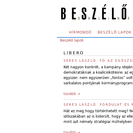
Skip to main content
SECONDARY MENU
HÍRMONDÓ
BESZÉLŐ LAPOK
YOU ARE HERE:
Beszélő lapok
LIBERO
SERES LÁSZLÓ: FŐ AZ EGÉSZ
Két nagyon konkrét, a kampány idején 
demokratáknak a koalíciókötésre: az e
egyszer: nem egyszerűen „fontos” volt,
sarkalatos pontjának kormányprogram
tovább →
SERES LÁSZLÓ: FORDULAT ÉS
Hát ez meg hogy történhetett meg? N
időszakában az is kiderült, hogy az el
mint azt némely stratégiai műhelyben f
tovább →