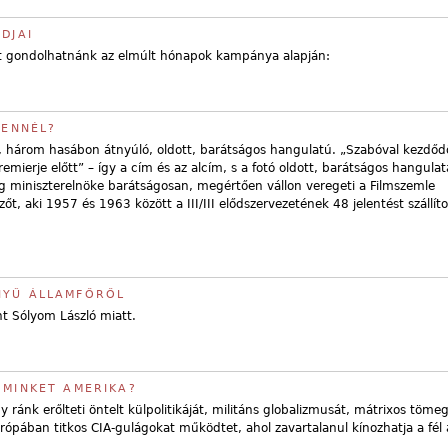
DJAI
t gondolhatnánk az elmúlt hónapok kampánya alapján:
TENNÉL?
s, három hasábon átnyúló, oldott, barátságos hangulatú. „Szabóval kezdőd
emierje előtt” – így a cím és az alcím, s a fotó oldott, barátságos hangula
 miniszterelnöke barátságosan, megértően vállon veregeti a Filmszemle
t, aki 1957 és 1963 között a III/III elődszervezetének 48 jelentést szállítot
NYŰ ÁLLAMFŐRŐL
nt Sólyom László miatt.
 MINKET AMERIKA?
 ránk erőlteti öntelt külpolitikáját, militáns globalizmusát, mátrixos tömeg
rópában titkos CIA-gulágokat működtet, ahol zavartalanul kínozhatja a fél 