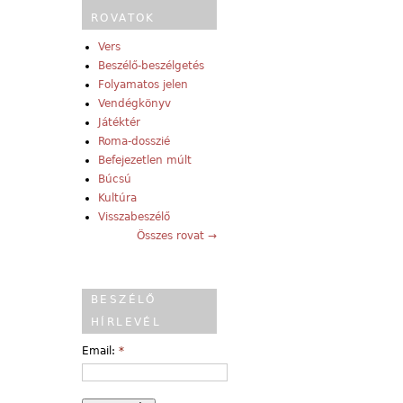
ROVATOK
Vers
Beszélő-beszélgetés
Folyamatos jelen
Vendégkönyv
Játéktér
Roma-dosszié
Befejezetlen múlt
Búcsú
Kultúra
Visszabeszélő
Összes rovat →
BESZÉLŐ
HÍRLEVÉL
Email:
*