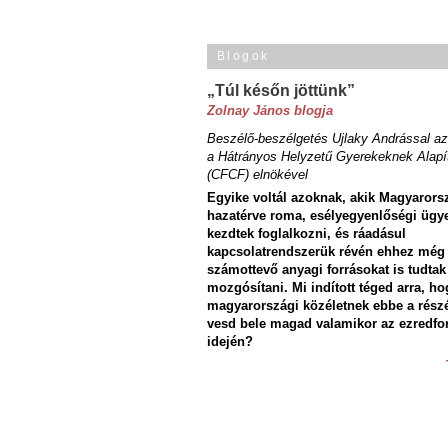
Blogok
„Túl későn jöttünk”
Zolnay János blogja
Beszélő-beszélgetés Ujlaky Andrással az
a Hátrányos Helyzetű Gyerekeknek Alapí
(CFCF) elnökével
Egyike voltál azoknak, akik Magyarors
hazatérve roma, esélyegyenlőségi ügy
kezdtek foglalkozni, és ráadásul
kapcsolatrendszerük révén ehhez még
számottevő anyagi forrásokat is tudtak
mozgósítani. Mi indított téged arra, ho
magyarországi közéletnek ebbe a rész
vesd bele magad valamikor az ezredfo
idején?