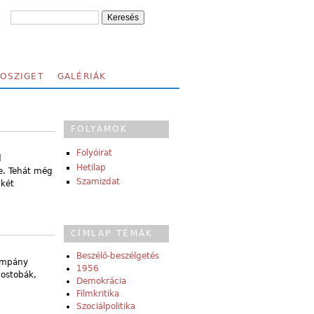
FOSZIGET
GALÉRIÁK
FOLYAMOK
Folyóirat
d
Hetilap
e. Tehát még
Szamizdat
 két
CÍMLAP TÉMÁK
Beszélő-beszélgetés
kampány
1956
 ostobák,
Demokrácia
Filmkritika
Szociálpolitika