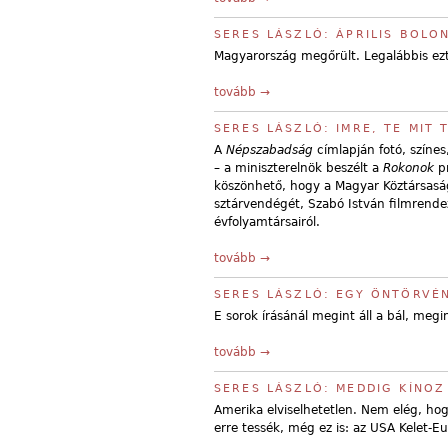
SERES LÁSZLÓ: ÁPRILIS BOLON
Magyarország megőrült. Legalábbis ez
tovább →
SERES LÁSZLÓ: IMRE, TE MIT 
A
Népszabadság
címlapján fotó, színe
– a miniszterelnök beszélt a
Rokonok
pr
köszönhető, hogy a Magyar Köztársaság
sztárvendégét, Szabó István filmrendező
évfolyamtársairól.
tovább →
SERES LÁSZLÓ: EGY ÖNTÖRVÉ
E sorok írásánál megint áll a bál, megi
tovább →
SERES LÁSZLÓ: MEDDIG KÍNOZ
Amerika elviselhetetlen. Nem elég, hogy
erre tessék, még ez is: az USA Kelet-Eu