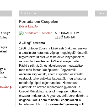
E-kikötő
Besz
Forradalom Csepelen
Eörsi László
 Esélyt
A FORRADALOM
tvány
ELSŐ NAPJAI
A „kieg” ostroma
zágra
1956. október 23-án, a késő esti órákban, amikor
ekkel
a sztálinista hatalmat végleg megelégelő tüntetők
fegyvereket szerezve felkelőkké lényegültek át,
ostromolni kezdték az ÁVH-val megerősített
Rádió székházát, és ideiglenesen megszálltak
gy a
több más fontos középületet. Fegyvereik
ébe
azonban alig voltak, ezért a spontán összeállt
rduló
osztagok teherautókkal látogatták meg a katonai,
rendőrségi, ipari objektumokat. Hamarosan
eljutottak az ország legnagyobb gyárához, a
Tovább
Csepel Művekhez is, ahol megszakították az
éjszakai műszakot. A gyár vezetőit berendelték, a
dolgozók közül sem mindenki csatlakozott a
forradalmárokhoz. „Figyelmeztető jelenség volt