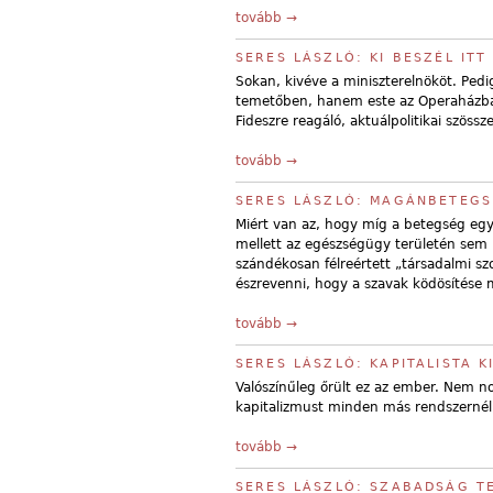
tovább →
SERES LÁSZLÓ: KI BESZÉL ITT
Sokan, kivéve a miniszterelnököt. Ped
temetőben, hanem este az Operaházban,
Fideszre reagáló, aktuálpolitikai szössz
tovább →
SERES LÁSZLÓ: MAGÁNBETEGS
Miért van az, hogy míg a betegség egyé
mellett az egészségügy területén sem 
szándékosan félreértett „társadalmi szo
észrevenni, hogy a szavak ködösítése 
tovább →
SERES LÁSZLÓ: KAPITALISTA K
Valószínűleg őrült ez az ember. Nem n
kapitalizmust minden más rendszernél,
tovább →
SERES LÁSZLÓ: SZABADSÁG T