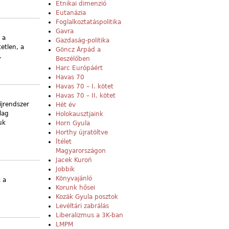
Etnikai dimenzió
Eutanázia
Foglalkoztatáspolitika
Gavra
 a
Gazdaság-politika
etlen, a
Göncz Árpád a
.
Beszélőben
Harc Európáért
Havas 70
Havas 70 – I. kötet
Havas 70 – II. kötet
íjrendszer
Hét év
lag
Holokausztjaink
uk
Horn Gyula
Horthy újratöltve
Ítélet
Magyarországon
Jacek Kuroń
Jobbik
Könyvajánló
 a
Korunk hősei
Kozák Gyula posztok
Levéltári zabrálás
Liberalizmus a 3K-ban
LMPM