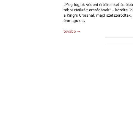
„Meg fogjuk védeni értékeinket és élet
többi civilizált országának” – közölte T
a King’s Crossnál, majd szétszóródtak
önmagukat.
tovább →