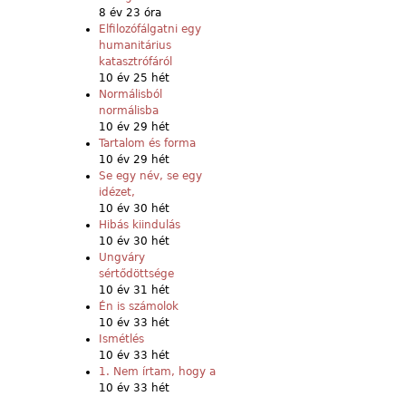
8 év 23 óra
Elfilozófálgatni egy
humanitárius
katasztrófáról
10 év 25 hét
Normálisból
normálisba
10 év 29 hét
Tartalom és forma
10 év 29 hét
Se egy név, se egy
idézet,
10 év 30 hét
Hibás kiindulás
10 év 30 hét
Ungváry
sértődöttsége
10 év 31 hét
Én is számolok
10 év 33 hét
Ismétlés
10 év 33 hét
1. Nem írtam, hogy a
10 év 33 hét