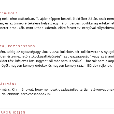
 ’56-RÓL?
ig neki kéne elsősorban. Tulajdonképpen beszélt ő október 23-án, csak nem
 és az ünnep értékelése helyett egy háromperces, politikailag értékelhet
enetet produkált, mint utóbb kiderült, előre felvett tv-interjúval súlyosbítva
ÉG, KÖZEGÉSZSÉG
ni, addig az egészségügy „köz”? Azaz kollektív, sőt kollektivista? A nyugd
igen értelmezhető a „kockázatközösség”, az „igazságosság” vagy az állami
lidaritás” kifejezés (az „ingyen”-ről már nem is szólva) – hacsak nem akarj
mögött nagyon komoly érdekek és nagyon komoly százmilliárdok rejlenek.
IÁLTVÁNY
ormális. Ki ír már olyat, hogy nemcsak gazdaságilag tartja hatékonyabbnak
 de jobbnak, erkölcsösebbnek is?
ERROR IDEJÉN