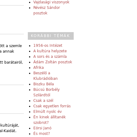
Vajdasági viszonyok
Révész Sándor
posztok
KORÁBBI TÉMÁK
1956-os Intézet
ött a szemle
A kultúra helyzete
ta annak
A sors és a számla
Ádám Zoltán posztok
t barátairól,
Afrika
Beszélő a
Klubrádióban
Biszku Béla
Búcsú Borbély
Szilárdtól
Csak a szél
Csak egyetlen forrás
Elmúlt nyolc év
Én kinek állítanék
szobrot?
kultúráját,
Eörsi Janó
al-Kaidát.
És most?