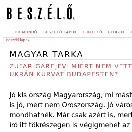
Skip to main content
SECONDARY MENU
HÍRMONDÓ
BESZÉLŐ LAPOK
E-KIKÖTŐ
BLOGOK
YOU ARE HERE:
Beszélő lapok
MAGYAR TARKA
ZUFAR GAREJEV: MIÉRT NEM VE
UKRÁN KURVÁT BUDAPESTEN?
Jó kis ország Magyarország, mi más
is jó, mert nem Oroszország. Jó vár
mondhatnék. Már csak azért is, me
író itt tökrészegen is végigmehet az 