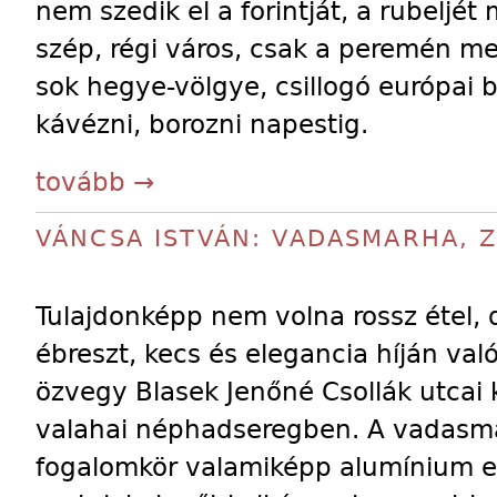
nem szedik el a forintját, a rubelj
szép, régi város, csak a peremén m
sok hegye-völgye, csillogó európai bo
kávézni, borozni napestig.
tovább →
VÁNCSA ISTVÁN: VADASMARHA,
Tulajdonképp nem volna rossz étel, 
ébreszt, kecs és elegancia híján va
özvegy Blasek Jenőné Csollák utcai 
valahai néphadseregben. A vadas
fogalomkör valamiképp alumínium ev