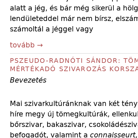
alatt a jég, és bár még sikerül a höl
lendületeddel már nem bírsz, elsz
számoltál a jéggel vagy
tovább →
PSZEUDO-RADNÓTI SÁNDOR: TÖM
MÉRTÉKADÓ SZIVAROZÁS KORSZ
Bevezetés
Mai szivarkultúránknak van két ténye
híre megy új tömegkultúrák, ellenku
bőrszivar, bakaszivar, csokoládésziva
befogadót, valamint a
connaisseurt