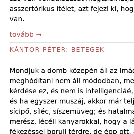
asszertórikus ítélet, azt fejezi ki, 
van.
tovább →
KÁNTOR PÉTER: BETEGEK
Mondjuk a domb közepén áll az imád
meghódítani nem áll módodban, me
kérdése ez, és nem is intelligenci
és ha egyszer muszáj, akkor már te
sícipő, síléc, síszemüveg; és hatalm
merész, lécéli kanyarokkal, hogy a l
fékezéssel borulj térdre, de épp ott, 