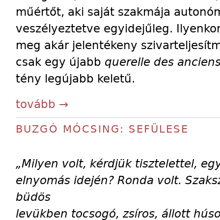
műértőt, aki saját szakmája autonómi
veszélyeztetve egyidejűleg. Ilyenkor
meg akár jelentékeny szivarteljesít
csak egy újabb
querelle des ancien
tény legújabb keletű.
tovább →
BUZGÓ MÓCSING: SEFÜLESE
„Milyen volt, kérdjük tisztelettel, 
elnyomás idején? Ronda volt. Szaksz
büdös
levükben tocsogó, zsíros, állott h