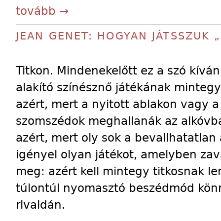
tovább →
JEAN GENET: HOGYAN JÁTSSZUK 
Titkon. Mindenekelőtt ez a szó kíván
alakító színésznő játékának mintegy 
azért, mert a nyitott ablakon vagy a
szomszédok meghallanák az alkóvba
azért, mert oly sok a bevallhatatla
igényel olyan játékot, amelyben zava
meg: azért kell mintegy titkosnak le
túlontúl nyomasztó beszédmód könn
rivaldán.