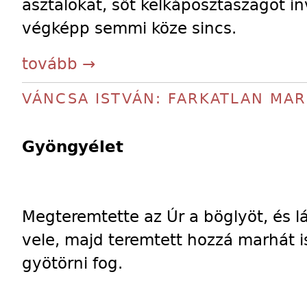
asztalokat, sőt kelkáposztaszagot i
végképp semmi köze sincs.
tovább →
VÁNCSA ISTVÁN: FARKATLAN MA
Gyöngyélet
Megteremtette az Úr a böglyöt, és lá
vele, majd teremtett hozzá marhát is
gyötörni fog.