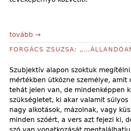
tovább →
FORGÁCS ZSUZSA: „…ÁLLANDÓA
Szubjektív alapon szoktuk megítélni,
mértékben ütközne személye, amit c
tehát jelen van, de mindenképpen k
szükségletet, ki akar valamit súlyos 
nagy alkotások, mázolnak, vagy küsz
minden szóért, a vers azt fejezi ki, 
szó van vonatkozását megtalálhatj