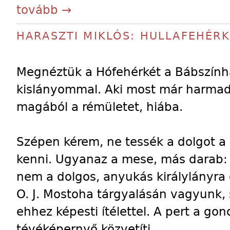
tovább →
HARASZTI MIKLÓS: HULLAFEHÉR
Megnéztük a Hófehérkét a Bábszính
kislányommal. Aki most már harmadi
magából a rémületet, hiába.
Szépen kérem, ne tessék a dolgot a
kenni. Ugyanaz a mese, más darab: a
nem a dolgos, anyukás királylányra 
O. J. Mostoha tárgyalásán vagyunk, 
ehhez képesti ítélettel. A pert a go
tévéképernyő közvetíti.