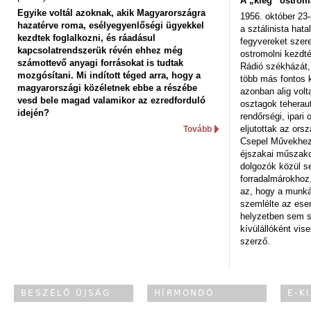
A „kieg” ostrom
Egyike voltál azoknak, akik Magyarországra
1956. október 23-
hazatérve roma, esélyegyenlőségi ügyekkel
a sztálinista hat
kezdtek foglalkozni, és ráadásul
fegyvereket szere
kapcsolatrendszerük révén ehhez még
ostromolni kezdt
számottevő anyagi forrásokat is tudtak
Rádió székházát,
mozgósítani. Mi indított téged arra, hogy a
több más fontos 
magyarországi közéletnek ebbe a részébe
azonban alig volt
vesd bele magad valamikor az ezredforduló
osztagok teheraut
idején?
rendőrségi, ipar
eljutottak az ors
Tovább
Csepel Művekhez 
éjszakai műszakot
dolgozók közül s
forradalmárokhoz.
az, hogy a munk
szemlélte az es
helyzetben sem s
kívülállóként vise
szerző.
BESZÉLŐ ÚJSÁG
HÍRMONDÓ
E-K