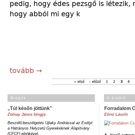
pedig, hogy édes pezsgő is létezik
hogy abból mi egy k
tovább →
« első
‹ előző
1
2
3
4
Blogok
E-kikötő
„Túl későn jöttünk”
Forradalom 
Zolnay János blogja
Eörsi László
Beszélő-beszélgetés Ujlaky Andrással az Esélyt
a Hátrányos Helyzetű Gyerekeknek Alapítvány
(CFCF) elnökével