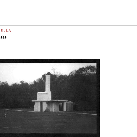
CELLA
tása