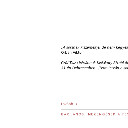
„A sorsnak kiszemeltje, de nem kegyeltj
Orbán Viktor
Gróf Tisza Istvánnak Kisfaludy Stróbl A
31-én Debrecenben. „Tisza István a sor
tovább →
BAK JÁNOS: MERENGÉSEK A F