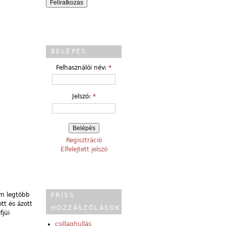
BELÉPÉS
Felhasználói név:
*
Jelszó:
*
Regisztráció
Elfelejtett jelszó
em legtöbb
FRISS
tt és ázott
HOZZÁSZÓLÁSOK
júi
csillaghullás