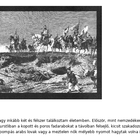
agy inkább két és félszer találkoztam életemben. Először, mint nemzedék
rstliban a kopott és poros fadarabokat a távolban felsejlő, kicsit szakadozo
pompás arabs lovak vagy a meztelen nők mélyebb nyomot hagytak volna if