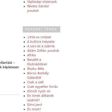
Vajdasági viszonyok
Révész Sándor
posztok
KORÁBBI TÉMÁK
1956-os Intézet
A kultúra helyzete
A sors és a számla
Ádám Zoltán posztok
Afrika
Beszélő a
illantást –
Klubrádióban
nk képletesen
Biszku Béla
Búcsú Borbély
Szilárdtól
Csak a szél
Csak egyetlen forrás
Elmúlt nyolc év
Én kinek állítanék
szobrot?
Eörsi Janó
És most?