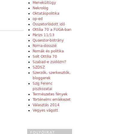
Menekültügy
Nekrológ
Oktatáspolitika
op-ed
Összetorlódott idő
Ottilia 70 a FUGA-ban
Párizs 11/13
Quaestor-botrány
Roma-dosszié
Romák és politika
Solt Ottilia 70
Szabad-e zsidózni?
SZDSZ
Szerzők, szerkesztők,
bloggerek
Szijj Ferenc
piszkozatai
Természetes fények
Történelmi emlékezet
Választás 2014
Vegyes vágott
FOLYÓIRAT