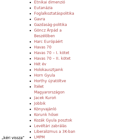
Etnikai dimenzió
Eutanázia
Foglalkoztatáspolitika
Gavra
Gazdaság-politika
Göncz Árpád a
Beszélőben
Harc Európáért
Havas 70
Havas 70 – I. kötet
Havas 70 – II. kötet
Hét év
Holokausztjaink
Horn Gyula
Horthy újratöltve
Ítélet
Magyarországon
Jacek Kuroń
Jobbik
Könyvajánló
Korunk hősei
Kozák Gyula posztok
Levéltári zabrálás
Liberalizmus a 3K-ban
LMPM
 „kéri vissza”