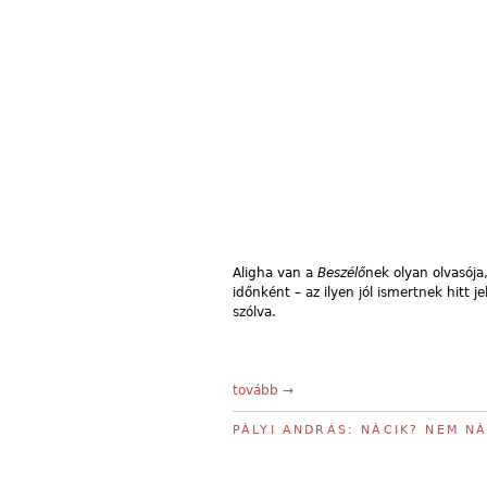
Aligha van a
Beszélő
nek olyan olvasója
időnként – az ilyen jól ismertnek hit
szólva.
tovább →
PÁLYI ANDRÁS: NÁCIK? NEM NÁ