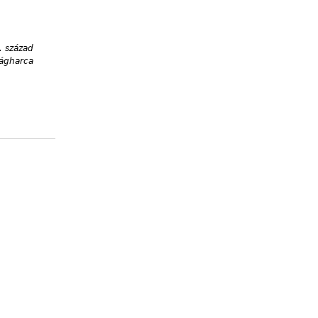
. század
ságharca