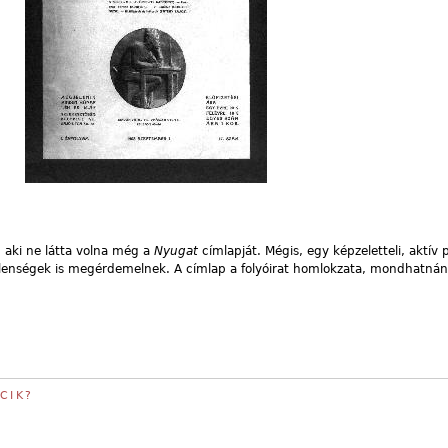
, aki ne látta volna még a
Nyugat
címlapját. Mégis, egy képzeletteli, aktív p
t jelenségek is megérdemelnek. A címlap a folyóirat homlokzata, mondhatná
CIK?