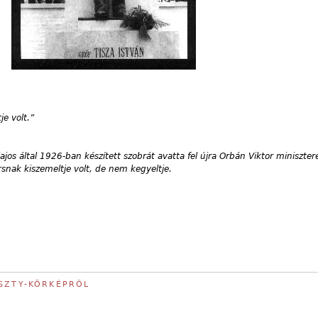
e volt.”
lajos által 1926-ban készített szobrát avatta fel újra Orbán Viktor miniszte
snak kiszemeltje volt, de nem kegyeltje.
ESZTY-KÖRKÉPRŐL