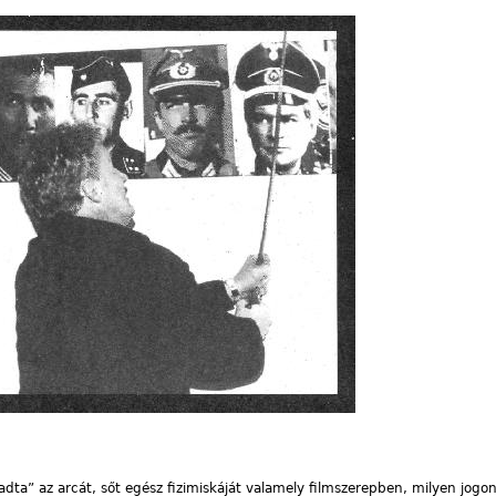
ladta” az arcát, sőt egész fizimiskáját valamely filmszerepben, milyen jogon