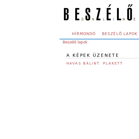
Skip to main content
SECONDARY MENU
HÍRMONDÓ
BESZÉLŐ LAPOK
YOU ARE HERE:
Beszélő lapok
A KÉPEK ÜZENETE
HAVAS BÁLINT: PLAKETT