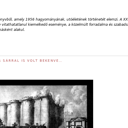
könyvből, amely 1956 hagyományának, utóéletének történetét elemzi. A XX
vitathatatlanul kiemelkedő eseménye, a közelmúlt forradalma és szabad
másként alakul.
S SÁRRAL IS VOLT BEKENVE…