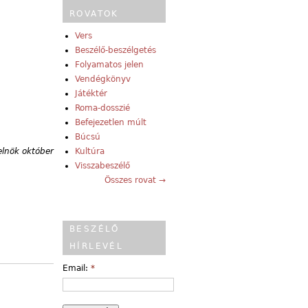
ROVATOK
Vers
Beszélő-beszélgetés
Folyamatos jelen
Vendégkönyv
Játéktér
Roma-dosszié
Befejezetlen múlt
Búcsú
relnök október
Kultúra
Visszabeszélő
Összes rovat →
BESZÉLŐ
HÍRLEVÉL
Email:
*