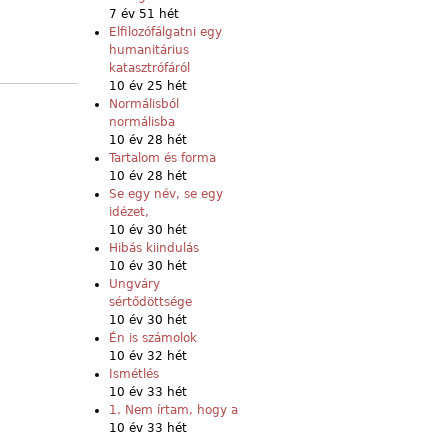
7 év 51 hét
Elfilozófálgatni egy
humanitárius
katasztrófáról
10 év 25 hét
Normálisból
normálisba
10 év 28 hét
Tartalom és forma
10 év 28 hét
Se egy név, se egy
idézet,
10 év 30 hét
Hibás kiindulás
10 év 30 hét
Ungváry
sértődöttsége
10 év 30 hét
Én is számolok
10 év 32 hét
Ismétlés
10 év 33 hét
1. Nem írtam, hogy a
10 év 33 hét