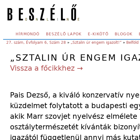
Skip to main content
SECONDARY MENU
HÍRMONDÓ
BESZÉLŐ LAPOK
E-KIKÖTŐ
BLOGOK
YOU ARE HERE:
27. szám, Évfolyam 6, Szám 28
»
„Sztalin úr engem igazolt!”
»
Belföld
„SZTALIN ÚR ENGEM IGA
Vissza a főcikkhez →
Pais Dezső, a kiváló konzervatív ny
küzdelmet folytatott a budapesti eg
akik Marr szovjet nyelvész elmélet
osztálytermészetét kívánták bizonyí
igazától függetlenül annyi más kutató