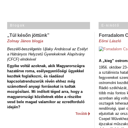
Blogok
E-kikötő
„Túl későn jöttünk”
Forradalom 
Zolnay János blogja
Eörsi László
Beszélő-beszélgetés Ujlaky Andrással az Esélyt
a Hátrányos Helyzetű Gyerekeknek Alapítvány
(CFCF) elnökével
A „kieg” ostrom
Egyike voltál azoknak, akik Magyarországra
1956. október 23-
hazatérve roma, esélyegyenlőségi ügyekkel
a sztálinista hat
kezdtek foglalkozni, és ráadásul
fegyvereket szere
kapcsolatrendszerük révén ehhez még
ostromolni kezdt
számottevő anyagi forrásokat is tudtak
Rádió székházát,
mozgósítani. Mi indított téged arra, hogy a
több más fontos 
magyarországi közéletnek ebbe a részébe
azonban alig volt
vesd bele magad valamikor az ezredforduló
osztagok teheraut
idején?
rendőrségi, ipar
eljutottak az ors
Tovább
Csepel Művekhez 
éjszakai műszakot