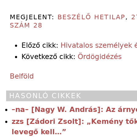
MEGJELENT:
BESZÉLŐ HETILAP
,
2
SZÁM 28
Előző cikk:
Hivatalos személyek és
Következő cikk:
Ördögidézés
Belföld
HASONLÓ CIKKEK
–na– [Nagy W. András]: Az árny
zzs [Zádori Zsolt]: „Kemény tő
levegő kell…”