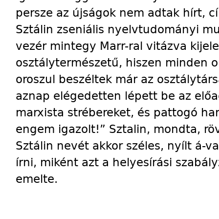
persze az újságok nem adtak hírt, c
Sztálin zseniális nyelvtudományi m
vezér mintegy Marr-ral vitázva kije
osztálytermészetű, hiszen minden or
oroszul beszéltek már az osztálytárs
aznap elégedetten lépett be az elő
marxista strébereket, és pattogó han
engem igazolt!” Sztalin, mondta, röv
Sztálin nevét akkor széles, nyílt á-val 
írni, miként azt a helyesírási szabál
emelte.