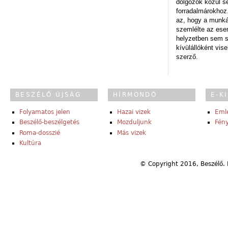
dolgozók közül s
forradalmárokhoz.
az, hogy a munk
szemlélte az es
helyzetben sem s
kívülállóként vise
szerző.
BESZÉLŐ ÚJSÁG
HÍRMONDÓ
E-K
Folyamatos jelen
Hazai vizek
Eml
Beszélő-beszélgetés
Mozduljunk
Fény
Roma-dosszié
Más vizek
Kultúra
© Copyright 2016, Beszélő. 