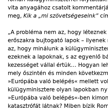
vita anyagához csatolt kommentárj
meg,
Kik a „mi szövetségeseink”
cí
„A probléma nem az, hogy léteznek s
erőszakra bujtogató lapok – ilyene
az, hogy minálunk a külügyminiszter
ezeknek a lapoknak, s az egyenlő
kezességet vállal értük… Hogyan le
mely őszintén és minden következ
»Európába való belépés« mellett vo
külügyminisztere olyan lapokban nyi
»Európába való belépés«-ben kimon
katasztrófát látnak? Miben bízik R