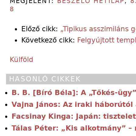
MEGJELENT:
BESZÉLŐ HETILAP
,
8
8
Előző cikk:
„Tipikus asszimiláns
Következő cikk:
Felgyújtott tem
Külföld
HASONLÓ CIKKEK
B. B. [Bíró Béla]: A „Tőkés-ügy
Vajna János: Az iraki háborútól
Facsinay Kinga: Japán: tisztele
Tálas Péter: „Kis alkotmány” –