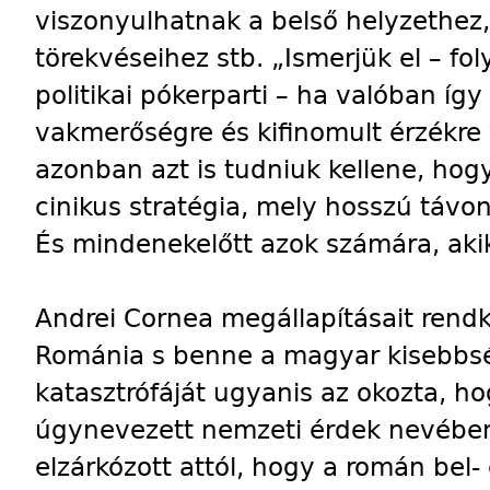
viszonyulhatnak a belső helyzethez
törekvéseihez stb. „Ismerjük el – fol
politikai pókerparti – ha valóban így
vakmerőségre és kifinomult érzékre 
azonban azt is tudniuk kellene, ho
cinikus stratégia, mely hosszú távon
És mindenekelőtt azok számára, akik
Andrei Cornea megállapításait rendk
Románia s benne a magyar kisebbsé
katasztrófáját ugyanis az okozta, h
úgynevezett nemzeti érdek nevébe
elzárkózott attól, hogy a román bel- 