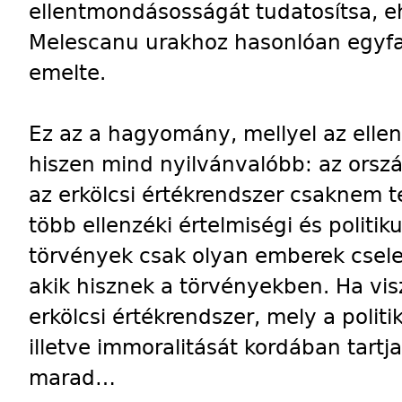
ellentmondásosságát tudatosítsa, eh
Melescanu urakhoz hasonlóan egyfa
emelte.
Ez az a hagyomány, mellyel az ellen
hiszen mind nyilvánvalóbb: az ors
az erkölcsi értékrendszer csaknem t
több ellenzéki értelmiségi és politik
törvények csak olyan emberek csele
akik hisznek a törvényekben. Ha visz
erkölcsi értékrendszer, mely a polit
illetve immoralitását kordában tartj
marad…