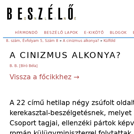
Skip to main content
SECONDARY MENU
HÍRMONDÓ
BESZÉLŐ LAPOK
E-KIKÖTŐ
BLOGOK
YOU ARE HERE:
8. szám, Évfolyam 5, Szám 8
»
A cinizmus alkonya?
»
Külföld
A CINIZMUS ALKONYA?
B. B. [Bíró Béla]
Vissza a főcikkhez →
A 22 című hetilap négy zsúfolt oldal
kerekasztal-beszélgetésnek, melyet 
Csoport tagjai, ellenzéki pártok kép
román külügyminiszterrel folytattak