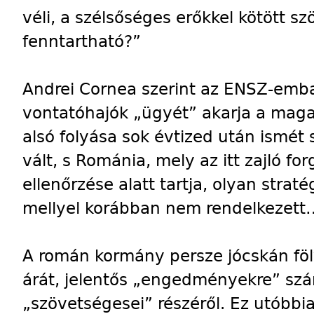
véli, a szélsőséges erőkkel kötött 
fenntartható?”
Andrei Cornea szerint az ENSZ-emb
vontatóhajók „ügyét” akarja a maga
alsó folyása sok évtized után ismét 
vált, s Románia, mely az itt zajló fo
ellenőrzése alatt tartja, olyan straté
mellyel korábban nem rendelkezett
A román kormány persze jócskán fö
árát, jelentős „engedményekre” szá
„szövetségesei” részéről. Ez utóbbi