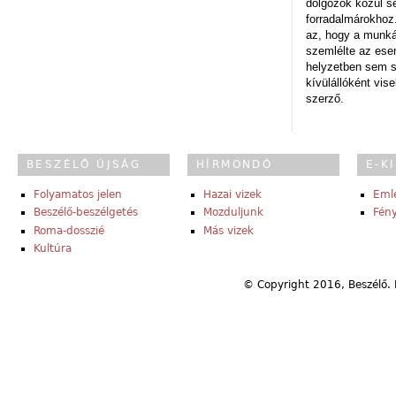
dolgozók közül s
forradalmárokhoz.
az, hogy a munk
szemlélte az es
helyzetben sem s
kívülállóként vise
szerző.
BESZÉLŐ ÚJSÁG
HÍRMONDÓ
E-K
Folyamatos jelen
Hazai vizek
Eml
Beszélő-beszélgetés
Mozduljunk
Fény
Roma-dosszié
Más vizek
Kultúra
© Copyright 2016, Beszélő. 