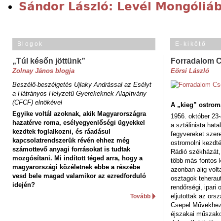
Sándor László: Levél Mongóliáb
Blogok
E-kikötő
„Túl későn jöttünk”
Forradalom 
Zolnay János blogja
Eörsi László
Beszélő-beszélgetés Ujlaky Andrással az Esélyt
a Hátrányos Helyzetű Gyerekeknek Alapítvány
(CFCF) elnökével
A „kieg” ostrom
Egyike voltál azoknak, akik Magyarországra
1956. október 23-
hazatérve roma, esélyegyenlőségi ügyekkel
a sztálinista hat
kezdtek foglalkozni, és ráadásul
fegyvereket szere
kapcsolatrendszerük révén ehhez még
ostromolni kezdt
számottevő anyagi forrásokat is tudtak
Rádió székházát,
mozgósítani. Mi indított téged arra, hogy a
több más fontos 
magyarországi közéletnek ebbe a részébe
azonban alig volt
vesd bele magad valamikor az ezredforduló
osztagok teheraut
idején?
rendőrségi, ipar
eljutottak az ors
Tovább
Csepel Művekhez 
éjszakai műszakot