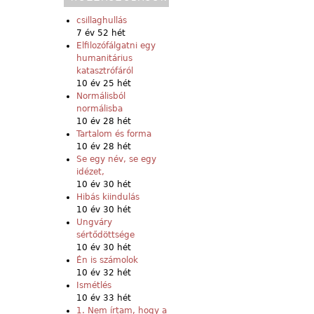
csillaghullás
7 év 52 hét
Elfilozófálgatni egy
humanitárius
katasztrófáról
10 év 25 hét
Normálisból
normálisba
10 év 28 hét
Tartalom és forma
10 év 28 hét
Se egy név, se egy
idézet,
10 év 30 hét
Hibás kiindulás
10 év 30 hét
Ungváry
sértődöttsége
10 év 30 hét
Én is számolok
10 év 32 hét
Ismétlés
10 év 33 hét
1. Nem írtam, hogy a