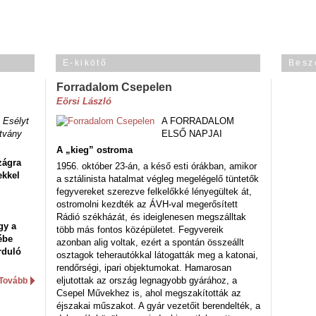
E-kikötő
Besz
Forradalom Csepelen
Eörsi László
 Esélyt
A FORRADALOM
tvány
ELSŐ NAPJAI
A „kieg” ostroma
zágra
1956. október 23-án, a késő esti órákban, amikor
ekkel
a sztálinista hatalmat végleg megelégelő tüntetők
fegyvereket szerezve felkelőkké lényegültek át,
ostromolni kezdték az ÁVH-val megerősített
Rádió székházát, és ideiglenesen megszálltak
gy a
több más fontos középületet. Fegyvereik
ébe
azonban alig voltak, ezért a spontán összeállt
rduló
osztagok teherautókkal látogatták meg a katonai,
rendőrségi, ipari objektumokat. Hamarosan
eljutottak az ország legnagyobb gyárához, a
Tovább
Csepel Művekhez is, ahol megszakították az
éjszakai műszakot. A gyár vezetőit berendelték, a