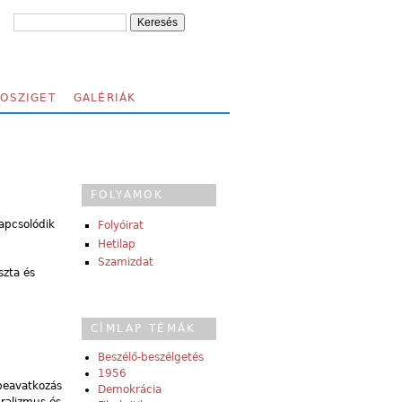
FOSZIGET
GALÉRIÁK
FOLYAMOK
apcsolódik
Folyóirat
Hetilap
Szamizdat
szta és
CÍMLAP TÉMÁK
Beszélő-beszélgetés
1956
 beavatkozás
Demokrácia