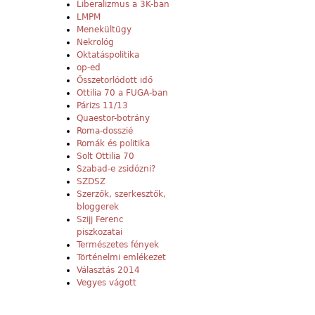
Liberalizmus a 3K-ban
LMPM
Menekültügy
Nekrológ
Oktatáspolitika
op-ed
Összetorlódott idő
Ottilia 70 a FUGA-ban
Párizs 11/13
Quaestor-botrány
Roma-dosszié
Romák és politika
Solt Ottilia 70
Szabad-e zsidózni?
SZDSZ
Szerzők, szerkesztők,
bloggerek
Szijj Ferenc
piszkozatai
Természetes fények
Történelmi emlékezet
Választás 2014
Vegyes vágott