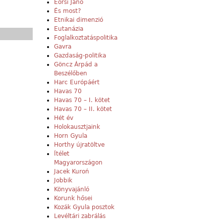
Eörsi Janó
És most?
Etnikai dimenzió
Eutanázia
Foglalkoztatáspolitika
Gavra
Gazdaság-politika
Göncz Árpád a
Beszélőben
Harc Európáért
Havas 70
Havas 70 – I. kötet
Havas 70 – II. kötet
Hét év
Holokausztjaink
Horn Gyula
Horthy újratöltve
Ítélet
Magyarországon
Jacek Kuroń
Jobbik
Könyvajánló
Korunk hősei
Kozák Gyula posztok
Levéltári zabrálás