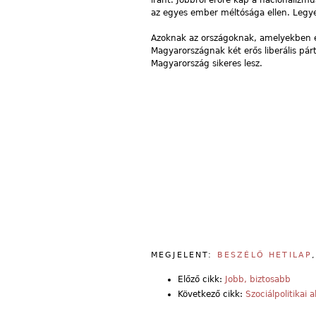
iránt. Jobbról erőre kap a nacionalizmu
az egyes ember méltósága ellen. Legye
Azoknak az országoknak, amelyekben erős
Magyarországnak két erős liberális pá
Magyarország sikeres lesz.
MEGJELENT:
BESZÉLŐ HETILAP
Előző cikk:
Jobb, biztosabb
Következő cikk:
Szociálpolitikai a