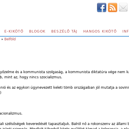
E-KIKÖTŐ
BLOGOK
BESZÉLŐ TÁJ
HANGOS KIKÖTŐ
IN
»
Belföld
 győzelme és a kommunista szolgaság, a kommunista diktatúra vége nem k
, mint az, hogy nincs szocializmus.
unió és az egykori úgynevezett keleti tömb országaiban jól mutatja a sovini
)
cionalizmus.
dali szélsőségek keveredését tapasztaljuk. Balról nő a rokonszenv az állami