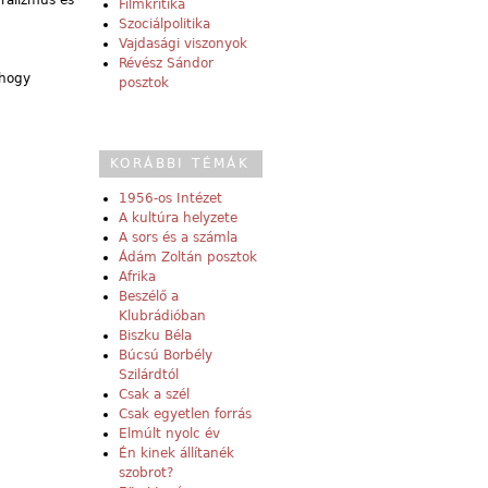
uralizmus és
Filmkritika
Szociálpolitika
Vajdasági viszonyok
Révész Sándor
 hogy
posztok
KORÁBBI TÉMÁK
1956-os Intézet
A kultúra helyzete
A sors és a számla
Ádám Zoltán posztok
Afrika
Beszélő a
Klubrádióban
Biszku Béla
Búcsú Borbély
Szilárdtól
Csak a szél
Csak egyetlen forrás
Elmúlt nyolc év
Én kinek állítanék
szobrot?