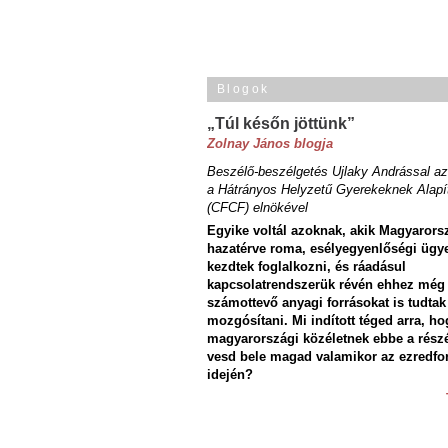
Blogok
„Túl későn jöttünk”
Zolnay János blogja
Beszélő-beszélgetés Ujlaky Andrással az
a Hátrányos Helyzetű Gyerekeknek Alapí
(CFCF) elnökével
Egyike voltál azoknak, akik Magyarors
hazatérve roma, esélyegyenlőségi ügy
kezdtek foglalkozni, és ráadásul
kapcsolatrendszerük révén ehhez még
számottevő anyagi forrásokat is tudtak
mozgósítani. Mi indított téged arra, ho
magyarországi közéletnek ebbe a rész
vesd bele magad valamikor az ezredfo
idején?