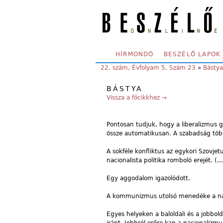
Skip to main content
SECONDARY MENU
HÍRMONDÓ
BESZÉLŐ LAPOK
YOU ARE HERE:
22. szám, Évfolyam 5, Szám 23
»
Bástya
BÁSTYA
Vissza a főcikkhez →
Pontosan tudjuk, hogy a liberalizmus
össze automatikusan. A szabadság több
A sokféle konfliktus az egykori Szovjet
nacionalista politika romboló erejét. (…
Egy aggodalom igazolódott.
A kommunizmus utolsó menedéke a na
Egyes helyeken a baloldali és a jobbol