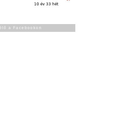
10 év 33 hét
élő a Facebookon