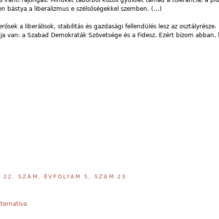
s iránti rajongás. Mindkét táborból közös gyűlölet támad a tolerancia, a pl
n bástya a liberalizmus e szélsőségekkel szemben. (…)
ek a liberálisok, stabilitás és gazdasági fellendülés lesz az osztályrésze.
rtja van: a Szabad Demokraták Szövetsége és a Fidesz. Ezért bízom abban,
,
22. SZÁM, ÉVFOLYAM 5, SZÁM 23
lternatíva