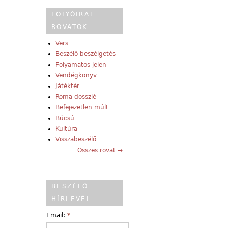
FOLYÓIRAT
ROVATOK
Vers
Beszélő-beszélgetés
Folyamatos jelen
Vendégkönyv
Játéktér
Roma-dosszié
Befejezetlen múlt
Búcsú
Kultúra
Visszabeszélő
Összes rovat →
BESZÉLŐ
HÍRLEVÉL
Email:
*