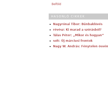
Belföld
HASONLÓ CIKKEK
Nagyrónai Tibor: Bűnbaklövés
révész: Ki marad a szórásból?
Tálas Péter: „Mikor és hogyan”
solt: Új márciusi frontok
Nagy W. András: Fénytelen ösvé