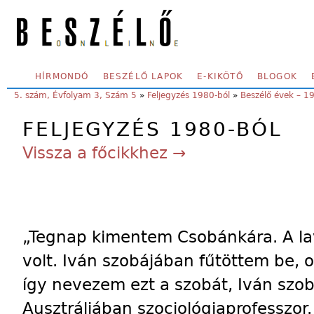
Skip to main content
SECONDARY MENU
HÍRMONDÓ
BESZÉLŐ LAPOK
E-KIKÖTŐ
BLOGOK
YOU ARE HERE:
5. szám, Évfolyam 3, Szám 5
»
Feljegyzés 1980-ból
»
Beszélő évek – 1
FELJEGYZÉS 1980-BÓL
Vissza a főcikkhez →
„Tegnap kimentem Csobánkára. A la
volt. Iván szobájában fűtöttem be, o
így nevezem ezt a szobát, Iván szo
Ausztráliában szociológiaprofesszor.