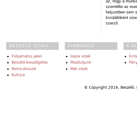
az, hogy a munk
szemlélte az es
helyzetben sem s
kívülállóként vise
szerző.
BESZÉLŐ ÚJSÁG
HÍRMONDÓ
E-K
Folyamatos jelen
Hazai vizek
Eml
Beszélő-beszélgetés
Mozduljunk
Fény
Roma-dosszié
Más vizek
Kultúra
© Copyright 2016, Beszélő. 