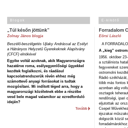
Blogok
E-kikötő
„Túl későn jöttünk”
Forradalom 
Zolnay János blogja
Eörsi László
Beszélő-beszélgetés Ujlaky Andrással az Esélyt
A FORRADALO
a Hátrányos Helyzetű Gyerekeknek Alapítvány
A „kieg” ostrom
(CFCF) elnökével
1956. október 23-
Egyike voltál azoknak, akik Magyarországra
a sztálinista hat
hazatérve roma, esélyegyenlőségi ügyekkel
fegyvereket szere
kezdtek foglalkozni, és ráadásul
ostromolni kezdt
kapcsolatrendszerük révén ehhez még
Rádió székházát,
számottevő anyagi forrásokat is tudtak
több más fontos 
mozgósítani. Mi indított téged arra, hogy a
azonban alig volt
magyarországi közéletnek ebbe a részébe
osztagok teheraut
vesd bele magad valamikor az ezredforduló
rendőrségi, ipar
idején?
eljutottak az ors
Csepel Művekhez 
Tovább
éjszakai műszakot
dolgozók közül s
forradalmárokhoz.