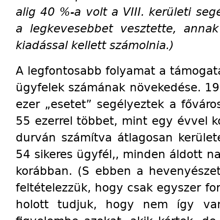
alig 40 %-a volt a VIII. kerületi se
a legkevesebbet vesztette, annak
kiadással kellett számolnia.)
A legfontosabb folyamat a támogatá
ügyfelek számának növekedése. 1
ezer „esetet” segélyeztek a főváros
55 ezerrel többet, mint egy évvel 
durván számítva átlagosan kerület
54 sikeres ügyfél,, minden áldott n
korábban. (S ebben a hevenyészet
feltételezzük, hogy csak egyszer f
holott tudjuk, hogy nem így va