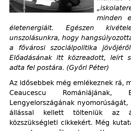
„iskolate
minden er
életenergiáit. Egészen kivéte
unszolásunkra, hogy hangsúlyozott
a fővárosi szociálpolitika jövőjér
Előadásának itt közreadott, leírt
adta fel postára. (Győri Péter)
Az idősebbek még emlékeznek rá, m
Ceaucescu Romániájának, B
Lengyelországának nyomorúságát, 
állással kellett tölteniük az
közszükségleti cikkekért. Még kutatá