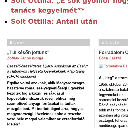
Solt Ottilia: „E sok gyomor h
tanács kegyelmét”*
Solt Ottilia: Antall után
Blogok
E-kikötő
„Túl későn jöttünk”
Forradalom 
Zolnay János blogja
Eörsi László
Beszélő-beszélgetés Ujlaky Andrással az Esélyt
a Hátrányos Helyzetű Gyerekeknek Alapítvány
(CFCF) elnökével
A „kieg” ostrom
Egyike voltál azoknak, akik Magyarországra
1956. október 23-
hazatérve roma, esélyegyenlőségi ügyekkel
a sztálinista hat
kezdtek foglalkozni, és ráadásul
fegyvereket szere
kapcsolatrendszerük révén ehhez még
ostromolni kezdt
számottevő anyagi forrásokat is tudtak
Rádió székházát,
mozgósítani. Mi indított téged arra, hogy a
több más fontos 
magyarországi közéletnek ebbe a részébe
azonban alig volt
vesd bele magad valamikor az ezredforduló
osztagok teheraut
idején?
rendőrségi, ipar