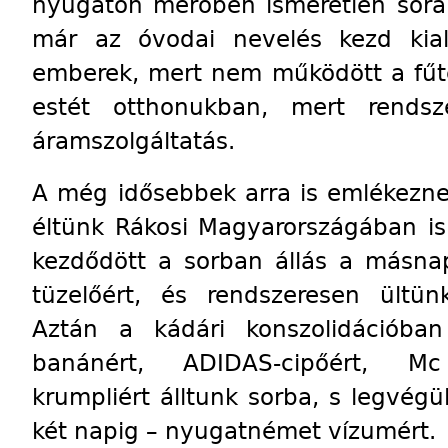
nyugaton merőben ismeretlen soralko
már az óvodai nevelés kezd kial
emberek, mert nem működött a fűté
estét otthonukban, mert rendsz
áramszolgáltatás.
A még idősebbek arra is emlékezne
éltünk Rákosi Magyarországában is.
kezdődött a sorban állás a másnap
tüzelőért, és rendszeresen ültün
Aztán a kádári konszolidációba
banánért, ADIDAS-cipőért, M
krumpliért álltunk sorba, s legvégü
két napig – nyugatnémet vízumért.