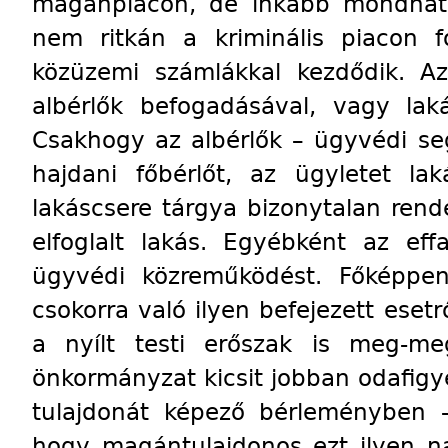
magánpiacon, de inkább mondhat
nem ritkán a kriminális piacon fo
közüzemi számlákkal kezdődik. A
albérlők befogadásával, vagy lak
Csakhogy az albérlők – ügyvédi segé
hajdani főbérlőt, az ügyletet la
lakáscsere tárgya bizonytalan ren
elfoglalt lakás. Egyébként az eff
ügyvédi közreműködést. Főképpen
csokorra való ilyen befejezett ese
a nyílt testi erőszak is meg-me
önkormányzat kicsit jobban odafigyel
tulajdonát képező bérleményben 
hogy magántulajdonos ezt ilyen n