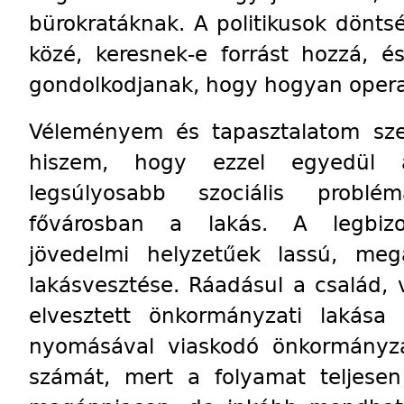
bürokratáknak. A politikusok döntsé
közé, keresnek-e forrást hozzá, 
gondolkodjanak, hogy hogyan operac
Véleményem és tapasztalatom sze
hiszem, hogy ezzel egyedül 
legsúlyosabb szociális prob
fővárosban a lakás. A legbizo
jövedelmi helyzetűek lassú, megál
lakásvesztése. Ráadásul a család
elvesztett önkormányzati lakása
nyomásával viaskodó önkormányzat
számát, mert a folyamat teljesen