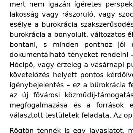
mert nem igazán ígéretes perspek
lakosság vagy rászoruló, vagy szoci
esélye a bürokrácia szakszerűsödé
bürokrácia a bonyolult, változatos 
bontani, s minden ponthoz jól o
dokumentálható tényeket rendelni –
Hócipő, vagy érzeleg a vasárnapi pu
követelőzés helyett pontos kérdőí
igénybejelentés – ez a bürokrácia f
az új fővárosi közműdíj-támogatás
megfogalmazása és a források el
választott testületek feladata. Az op
Rögtön tennék is egy javaslatot, 