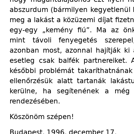
abszurdum (bármilyen kegyetlenül 
meg a lakást a közüzemi díjat fizetn
egy-egy „kemény fiú”. Ma az önk
mint távoli fenyegetés szerepe
azonban most, azonnal hajítják k
esetleg csak balfék partnereiket.
későbbi problémát takaríthatnána
ellenőrzésük alatt tartanák lakás
kerülne, ha segítenének a még 
rendezésében.
Köszönöm szépen!
Budapest, 1996. december 17.