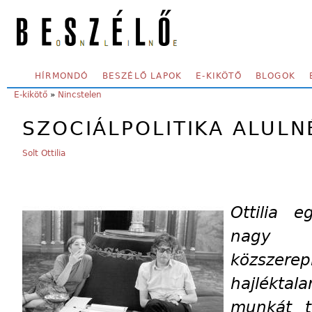
Skip to main content
SECONDARY MENU
HÍRMONDÓ
BESZÉLŐ LAPOK
E-KIKÖTŐ
BLOGOK
YOU ARE HERE:
E-kikötő
»
Nincstelen
SZOCIÁLPOLITIKA ALUL
Solt Ottilia
Ottilia 
nagy n
közszerep
hajlékta
munkát t