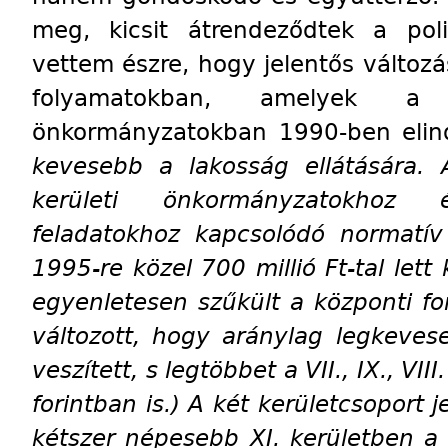
meg, kicsit átrendeződtek a pol
vettem észre, hogy jelentős változá
folyamatokban, amelyek a 
önkormányzatokban 1990-ben elin
kevesebb a lakosság ellátására. 
kerületi önkormányzatokhoz ér
feladatokhoz kapcsolódó normatív
1995-re közel 700 millió Ft-tal let
egyenletesen szűkült a központi fo
változott, hogy aránylag legkeveseb
veszített, s legtöbbet a VII., IX., VII
forintban is.) A két kerületcsoport
kétszer népesebb XI. kerületben a