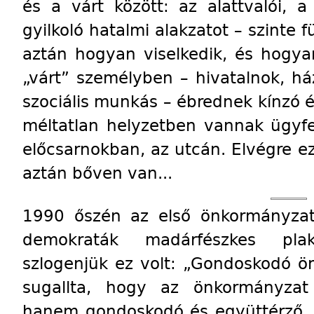
és a várt között: az alattvalói, a
gyilkoló hatalmi alakzatot – szinte f
aztán hogyan viselkedik, és hogya
„várt” személyben – hivatalnok, ház
szociális munkás – ébrednek kínzó 
méltatlan helyzetben vannak ügyfel
előcsarnokban, az utcán. Elvégre e
aztán bőven van...
1990 őszén az első önkormányzati
demokraták madárfészkes pla
szlogenjük ez volt: „Gondoskodó ö
sugallta, hogy az önkormányzat 
hanem gondoskodó és együttérző. A