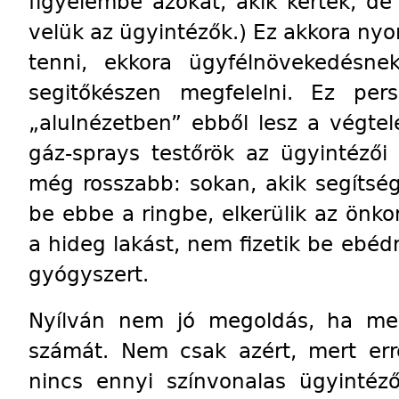
figyelembe azokat, akik kértek, d
velük az ügyintézők.) Ez akkora ny
tenni, ekkora ügyfélnövekedésn
segitőkészen megfelelni. Ez pers
„alulnézetben” ebből lesz a végtel
gáz-sprays testőrök az ügyintézői
még rosszabb: sokan, akik segítsé
be ebbe a ringbe, elkerülik az önko
a hideg lakást, nem fizetik be ebédr
gyógyszert.
Nyílván nem jó megoldás, ha meg
számát. Nem csak azért, mert err
nincs ennyi színvonalas ügyintéző