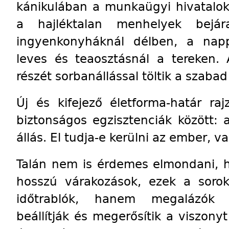
kánikulában a munkaügyi hivatalok
a hajléktalan menhelyek bejár
ingyenkonyháknál délben, a napp
leves és teaosztásnál a tereken.
részét sorbanállással töltik a szabad
Új és kifejező életforma-határ ra
biztonságos egzisztenciák között:
állás. El tudja-e kerülni az ember, 
Talán nem is érdemes elmondani, 
hosszú várakozások, ezek a soro
időtrablók, hanem megalázók 
beállítják és megerősítik a viszony