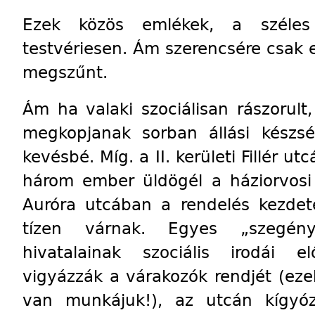
Ezek közös emlékek, a széles
testvériesen. Ám szerencsére csak e
megszűnt.
Ám ha valaki szociálisan rászorul
megkopjanak sorban állási készsé
kevésbé. Míg. a II. kerületi Fillér u
három ember üldögél a háziorvosi re
Auróra utcában a rendelés kezdet
tízen várnak. Egyes „szegény”
hivatalainak szociális irodái el
vigyázzák a várakozók rendjét (ezek
van munkájuk!), az utcán kígyó