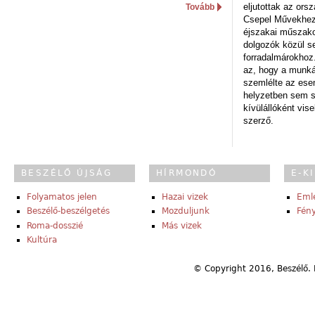
eljutottak az ors
Tovább
Csepel Művekhez 
éjszakai műszakot
dolgozók közül s
forradalmárokhoz.
az, hogy a munk
szemlélte az es
helyzetben sem s
kívülállóként vise
szerző.
BESZÉLŐ ÚJSÁG
HÍRMONDÓ
E-K
Folyamatos jelen
Hazai vizek
Eml
Beszélő-beszélgetés
Mozduljunk
Fény
Roma-dosszié
Más vizek
Kultúra
© Copyright 2016, Beszélő. 