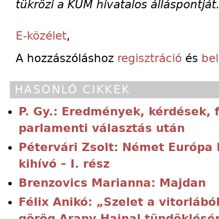
tükrözi a KÜM hivatalos álláspontját.
E-közélet
,
A hozzászóláshoz
regisztráció
és
be
HASONLÓ CIKKEK
P. Gy.: Eredmények, kérdések, 
parlamenti választás után
Pétervári Zsolt: Német Európa 
kihívó – I. rész
Brenzovics Marianna: Majdan
Félix Anikó: „Szelet a vitorlábó
görög Arany Hajnal tündöklésér