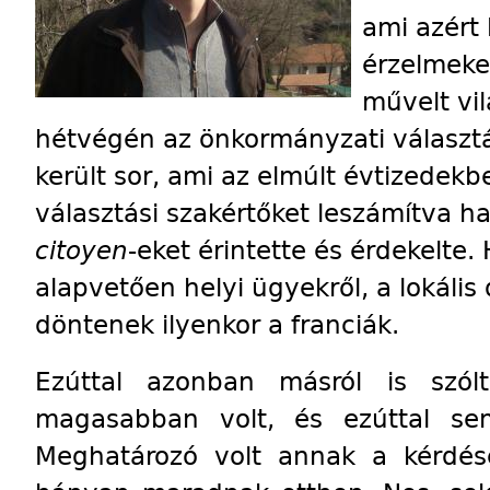
ami azért 
érzelmeket
művelt vi
hétvégén az önkormányzati választá
került sor, ami az elmúlt évtizedekb
választási szakértőket leszámítva 
citoyen
-eket érintette és érdekelte
alapvetően helyi ügyekről, a lokális
döntenek ilyenkor a franciák.
Ezúttal azonban másról is szól
magasabban volt, és ezúttal sem
Meghatározó volt annak a kérdése