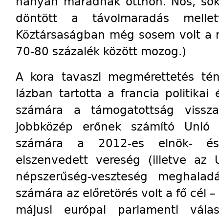
hányan maradnak otthon. Nos, sok
döntött a távolmaradás mellet
Köztársaságban még sosem volt a r
70-80 százalék között mozog.)
A kora tavaszi megmérettetés té
lázban tartotta a francia politikai 
számára a támogatottság vissza
jobbközép erőnek számító Unió
számára a 2012-es elnök- és 
elszenvedett vereség (illetve az 
népszerűség-veszteség meghalad
számára az előretörés volt a fő cél 
májusi európai parlamenti vála