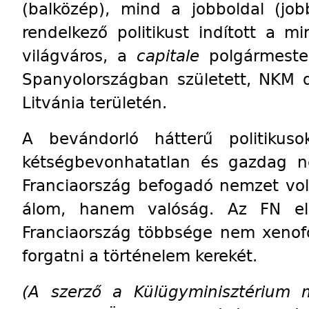
(balközép), mind a jobboldal (job
rendelkező politikust indított a m
világváros, a
capitale
polgármester
Spanyolországban született, NKM 
Litvánia területén.
A bevándorló hátterű politikuso
kétségbevonhatatlan és gazdag n
Franciaország befogadó nemzet vol
álom, hanem valóság. Az FN elő
Franciaország többsége nem xenofó
forgatni a történelem kerekét.
(A szerző a Külügyminisztérium