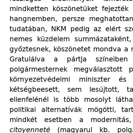
mindketten köszönetüket fejezték 
hangnemben, persze meghatottan
tudatában, NKM pedig az elért s
nemes küzdelem summázataként, l
győztesnek, köszönetet mondva a 
Gratulálva a pártja színeiben 
polgármesternek megválasztott po
környezetvédelmi miniszter és
kétségbeesett, sem lesújtott, 
ellenfelénél is több mosolyt lát
politikai alternatívák mögötti, t
mindkét esetben a modernitás,
citoyenneté
(magyarul kb. polgá