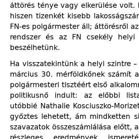
áttörés ténye vagy elkerülése volt. 
hiszen tizenkét kisebb lakosságszá
FN-es polgármester áll; áttörésről a
rendszer és az FN csekély helyi
beszélhetünk.
Ha visszatekintünk a helyi szintre 
március 30. mérföldkőnek számít a
polgármesteri tisztéért első alkalom
politikusnő indult: az előbbi li
utóbbié Nathalie Kosciuszko-Morizet
győztes lehetett, ám mindketten s
szavazatok összeszámlálása előtt, az 
részleges eredmények ismere