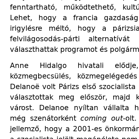
fenntartható, működtethető, kultú
Lehet, hogy a francia gazdaság
irigylésre méltó, hogy a párizsi
felvilágosodás-párti alternatívát
választhattak programot és polgár
Anne Hidalgo hivatali előd
közmegbecsülés, közmegelégedés
Delanoë volt Párizs első szocialist
választottak meg először, majd k
várost. Delanoe nyíltan vállalta 
még szenátorként
coming out
-olt
jellemző, hogy a 2001-es önkormá