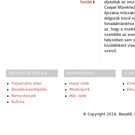
eljutottak az ors
Tovább
Csepel Művekhez 
éjszakai műszakot
dolgozók közül s
forradalmárokhoz.
az, hogy a munk
szemlélte az es
helyzetben sem s
kívülállóként vise
szerző.
BESZÉLŐ ÚJSÁG
HÍRMONDÓ
E-K
Folyamatos jelen
Hazai vizek
Eml
Beszélő-beszélgetés
Mozduljunk
Fény
Roma-dosszié
Más vizek
Kultúra
© Copyright 2016, Beszélő. 