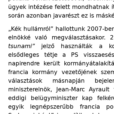
ügyek intézése felett mondhatnak ít
során azonban javarészt ez is máské
„Kék hullámról” hallottunk 2007-ben
elnökké való megválasztásakor.
tsunami”
jelző használták a ko
elsődleges tétje a PS visszaes
napirendre került kormányátalakít
francia kormány vezetőjének szem
választások másnapján bejel
miniszterelnök, Jean-Marc Ayrault
eddigi belügyminiszter kap felké
egyik legnépszerűbb francia pol