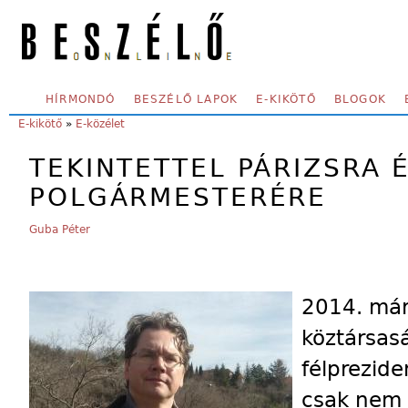
Skip to main content
SECONDARY MENU
HÍRMONDÓ
BESZÉLŐ LAPOK
E-KIKÖTŐ
BLOGOK
YOU ARE HERE:
E-kikötő
»
E-közélet
TEKINTETTEL PÁRIZSRA 
POLGÁRMESTERÉRE
Guba Péter
2014. már
köztársasá
félprezid
csak nem 