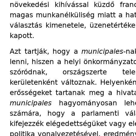
növekedési kihívással küzdő fra
magas munkanélküliség miatt a hat
választás kimenetele, üzenetértéke
kapott.
Azt tartják, hogy a
municipales
-na
lenni, hiszen a helyi önkormányz
szóródnak, országszerte telep
kerületenként változnak. Helyenkén
erősségeket tartanak meg a hivat
municipales
hagyományosan lehet
számára, hogy a parlamenti vála
kifejezzék elégedettségüket vagy e
politika vonalvezetésével, eredmény