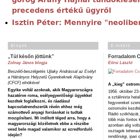
precedens értékű ügyről
Isztin Péter: Mennyire "neolibe
Blogok
E-kikötő
„Túl későn jöttünk”
Forradalom 
Zolnay János blogja
Eörsi László
Beszélő-beszélgetés Ujlaky Andrással az Esélyt
a Hátrányos Helyzetű Gyerekeknek Alapítvány
(CFCF) elnökével
A „kieg” ostrom
Egyike voltál azoknak, akik Magyarországra
1956. október 23-
hazatérve roma, esélyegyenlőségi ügyekkel
a sztálinista hat
kezdtek foglalkozni, és ráadásul
fegyvereket szere
kapcsolatrendszerük révén ehhez még
ostromolni kezdt
számottevő anyagi forrásokat is tudtak
Rádió székházát,
mozgósítani. Mi indított téged arra, hogy a
több más fontos 
magyarországi közéletnek ebbe a részébe
azonban alig volt
vesd bele magad valamikor az ezredforduló
osztagok teheraut
idején?
rendőrségi, ipar