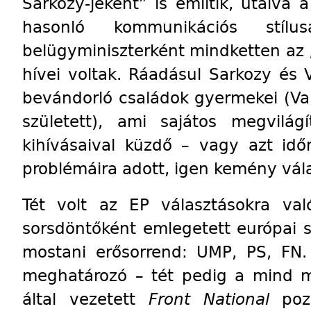
Sarkozy-jeként” is említik, utalva a
hasonló kommunikációs stílu
belügyminiszterként mindketten az „
hívei voltak. Ráadásul Sarkozy és V
bevándorló családok gyermekei (Va
született), ami sajátos megvilág
kihívásaival küzdő – vagy azt idő
problémáira adott, igen kemény vála
Tét volt az EP választásokra val
sorsdöntőként emlegetett európai sz
mostani erősorrend: UMP, PS, FN
meghatározó – tét pedig a mind 
által vezetett
Front National
pozí