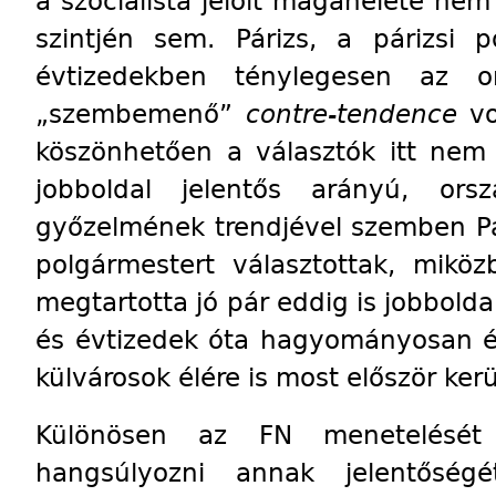
a szocialista jelölt magánélete nem
szintjén sem. Párizs, a párizsi 
évtizedekben ténylegesen az or
„szembemenő”
contre-tendence
vo
köszönhetően a választók itt nem 
jobboldal jelentős arányú, ors
győzelmének trendjével szemben Pá
polgármestert választottak, mikö
megtartotta jó pár eddig is jobboldal
és évtizedek óta hagyományosan é
külvárosok élére is most először kerü
Különösen az FN menetelését
hangsúlyozni annak jelentőség