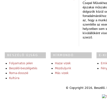
Csepel Művekhez 
éjszakai műszakot
dolgozók közül s
forradalmárokhoz.
az, hogy a munk
szemlélte az es
helyzetben sem s
kívülállóként vise
szerző.
BESZÉLŐ ÚJSÁG
HÍRMONDÓ
E-K
Folyamatos jelen
Hazai vizek
Eml
Beszélő-beszélgetés
Mozduljunk
Fény
Roma-dosszié
Más vizek
Kultúra
© Copyright 2016, Beszélő. 