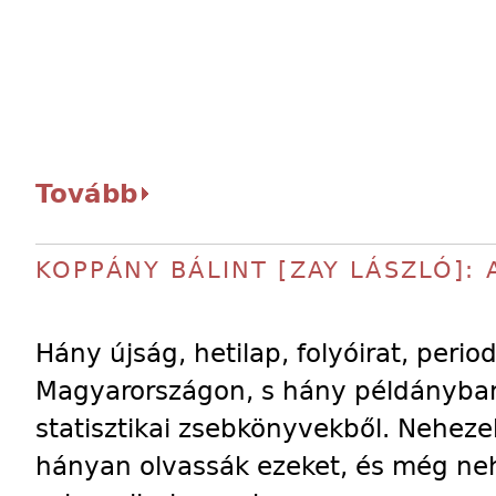
Tovább
KOPPÁNY BÁLINT [ZAY LÁSZLÓ]: 
Hány újság, hetilap, folyóirat, perio
Magyarországon, s hány példányban
statisztikai zsebkönyvekből. Neheze
hányan olvassák ezeket, és még ne