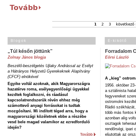
Tovább
1
2
3
következő 
Blogok
E-kikötő
„Túl későn jöttünk”
Forradalom 
Zolnay János blogja
Eörsi László
Beszélő-beszélgetés Ujlaky Andrással az Esélyt
a Hátrányos Helyzetű Gyerekeknek Alapítvány
(CFCF) elnökével
A „kieg” ostrom
Egyike voltál azoknak, akik Magyarországra
1956. október 23-
hazatérve roma, esélyegyenlőségi ügyekkel
a sztálinista hat
kezdtek foglalkozni, és ráadásul
fegyvereket szere
kapcsolatrendszerük révén ehhez még
ostromolni kezdt
számottevő anyagi forrásokat is tudtak
Rádió székházát,
mozgósítani. Mi indított téged arra, hogy a
több más fontos 
magyarországi közéletnek ebbe a részébe
azonban alig volt
vesd bele magad valamikor az ezredforduló
osztagok teheraut
idején?
rendőrségi, ipar
eljutottak az ors
Tovább