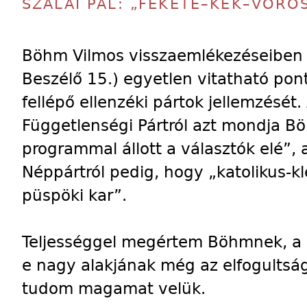
SZALAI PÁL: „FEKETE–KÉK–VÖRÖ
Böhm Vilmos visszaemlékezéseiben (
Beszélő 15.) egyetlen vitatható pont
fellépő ellenzéki pártok jellemzését.
Függetlenségi Pártról azt mondja Bö
programmal állott a választók elé”,
Néppártról pedig, hogy „katolikus-kler
püspöki kar”.
Teljességgel megértem Böhmnek, a 
e nagy alakjának még az elfogultság
tudom magamat velük.