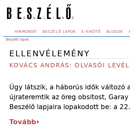
Skip to main content
SECONDARY MENU
HÍRMONDÓ
BESZÉLŐ LAPOK
E-KIKÖTŐ
BLOGOK
YOU ARE HERE:
Beszélő lapok
ELLENVÉLEMÉNY
KOVÁCS ANDRÁS: OLVASÓI LEVÉL
Úgy látszik, a háborús idők változó
újrateremtik az öreg obsitost, Garay
Beszélő lapjaira lopakodott be: a 22
Tovább