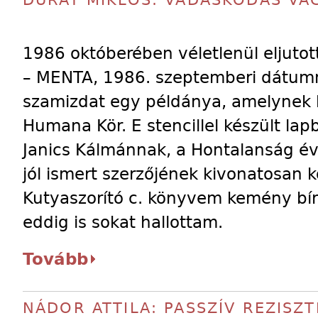
DURAY MIKLÓS: VÁDASKODÁS VAG
1986 októberében véletlenül eljut
– MENTA, 1986. szeptemberi dátumm
szamizdat egy példánya, amelynek 
Humana Kör. E stencillel készült la
Janics Kálmánnak, a Hontalanság é
jól ismert szerzőjének kivonatosan kö
Kutyaszorító c. könyvem kemény bírá
eddig is sokat hallottam.
Tovább
NÁDOR ATTILA: PASSZÍV REZISZT