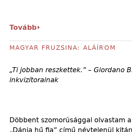
Tovább
MAGYAR FRUZSINA: ALÁÍROM
„Ti jobban reszkettek.” – Giordano
inkvizítorainak
Döbbent szomorúsággal olvastam a
„Dánia hű fia” című névtelenül kitár