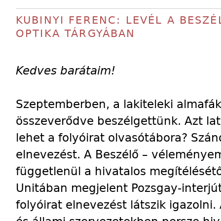
KUBINYI FERENC: LEVÉL A BESZ
OPTIKA TÁRGYÁBAN
Kedves barátaim!
Szeptemberben, a lakiteleki almafá
összeverődve beszélgettünk. Azt la
lehet a folyóirat olvasótábora? Sz
elnevezést. A Beszélő – véleményem
függetlenül a hivatalos megítélésétől
Unitában megjelent Pozsgay-interjút
folyóirat elnevezést látszik igazolni