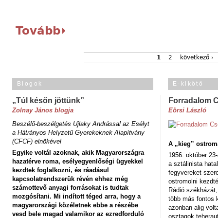
Tovább
1
2
következő ›
Blogok
E-kikötő
„Túl későn jöttünk”
Forradalom 
Zolnay János blogja
Eörsi László
Beszélő-beszélgetés Ujlaky Andrással az Esélyt
a Hátrányos Helyzetű Gyerekeknek Alapítvány
(CFCF) elnökével
A „kieg” ostrom
Egyike voltál azoknak, akik Magyarországra
1956. október 23-
hazatérve roma, esélyegyenlőségi ügyekkel
a sztálinista hat
kezdtek foglalkozni, és ráadásul
fegyvereket szere
kapcsolatrendszerük révén ehhez még
ostromolni kezdt
számottevő anyagi forrásokat is tudtak
Rádió székházát,
mozgósítani. Mi indított téged arra, hogy a
több más fontos 
magyarországi közéletnek ebbe a részébe
azonban alig volt
vesd bele magad valamikor az ezredforduló
osztagok teheraut