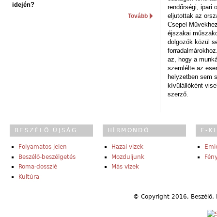
idején?
rendőrségi, ipar
eljutottak az ors
Tovább
Csepel Művekhez 
éjszakai műszakot
dolgozók közül s
forradalmárokhoz.
az, hogy a munk
szemlélte az es
helyzetben sem s
kívülállóként vise
szerző.
BESZÉLŐ ÚJSÁG
HÍRMONDÓ
E-K
Folyamatos jelen
Hazai vizek
Eml
Beszélő-beszélgetés
Mozduljunk
Fény
Roma-dosszié
Más vizek
Kultúra
© Copyright 2016, Beszélő. 