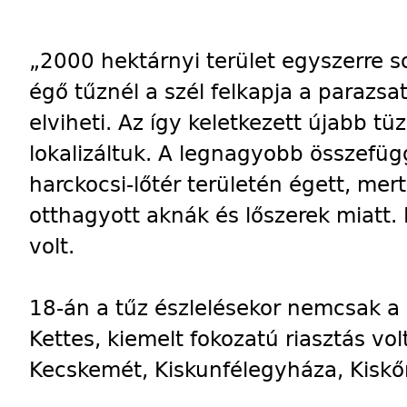
„2000 hektárnyi terület egyszerre 
égő tűznél a szél felkapja a parazsa
elviheti. Az így keletkezett újabb tü
lokalizáltuk. A legnagyobb összefügg
harckocsi-lőtér területén égett, me
otthagyott aknák és lőszerek miatt.
volt.
18-án a tűz észlelésekor nemcsak a h
Kettes, kiemelt fokozatú riasztás vol
Kecskemét, Kiskunfélegyháza, Kiskőr