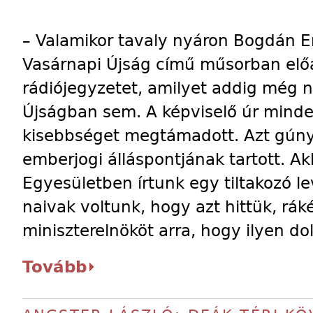
– Valamikor tavaly nyáron Bogdán E
Vasárnapi Újság című műsorban elő
rádiójegyzetet, amilyet addig még 
Újságban sem. A képviselő úr mind
kisebbséget megtámadott. Azt gúnyol
emberjogi álláspontjának tartott. A
Egyesületben írtunk egy tiltakozó l
naivak voltunk, hogy azt hittük, rák
miniszterelnököt arra, hogy ilyen do
Tovább