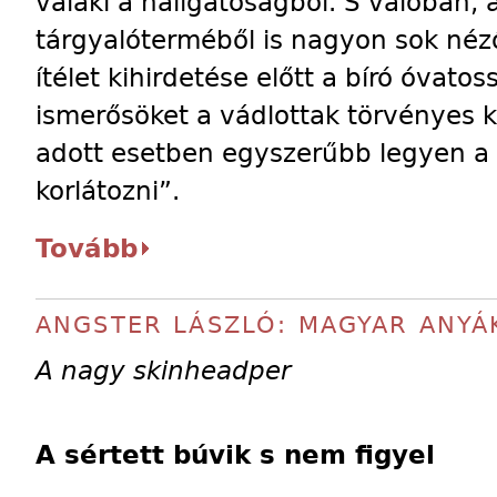
valaki a hallgatóságból. S valóban,
tárgyalóterméből is nagyon sok néző
ítélet kihirdetése előtt a bíró óvato
ismerősöket a vádlottak törvényes ké
adott esetben egyszerűbb legyen a 
korlátozni”.
Tovább
ANGSTER LÁSZLÓ: MAGYAR ANYÁ
A nagy skinheadper
A sértett búvik s nem figyel