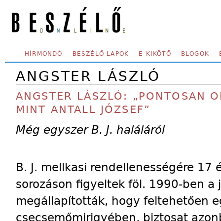
Skip to main content
SECONDARY MENU
HÍRMONDÓ
BESZÉLŐ LAPOK
E-KIKÖTŐ
BLOGOK
ANGSTER LÁSZLÓ
ANGSTER LÁSZLÓ: „PONTOSAN OL
MINT ANTALL JÓZSEF”
Még egyszer B. J. haláláról
B. J. mellkasi rendellenességére 17 
sorozáson figyeltek föl. 1990-ben a
megállapították, hogy feltehetően 
csecsemőmirigyében, biztosat azo