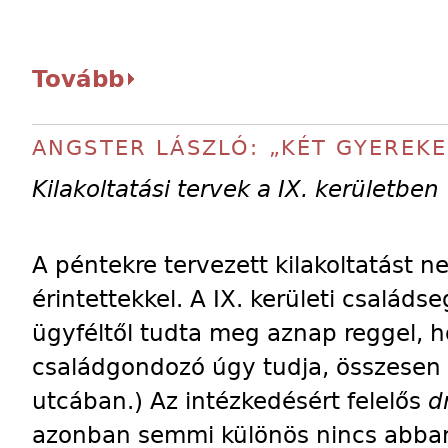
Tovább
ANGSTER LÁSZLÓ: „KÉT GYEREK
Kilakoltatási tervek a IX. kerületben
A péntekre tervezett kilakoltatást n
érintettekkel. A IX. kerületi családs
ügyféltől tudta meg aznap reggel, h
családgondozó úgy tudja, összesen öt
utcában.) Az intézkedésért felelős
d
azonban semmi különös nincs abba