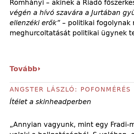
Romhányi – akinek a Riadó főszerkes
végén a hívó szavára a Jurtában gyü
ellenzéki erők”
– politikai fogolynak
meghurcoltatását politikai ügynek te
Tovább
ANGSTER LÁSZLÓ: POFONMÉRÉS
Ítélet a skinheadperben
„Annyian vagyunk, mint egy Fradi-