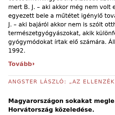
mert B. J. – aki akkor még nem volt
egyezett bele a műtétet igénylő tov
J. – aki bajáról akkor nem is szólt ott
természetgyógyászokat, akik különfé
gyógymódokat írtak elő számára. Áll
1992.
Tovább
ANGSTER LÁSZLÓ: „AZ ELLENZÉK
Magyarországon sokakat meglep
Horvátország közeledése.