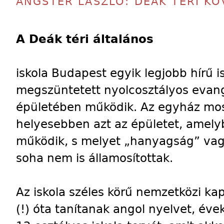
ANGSTER LÁSZLÓ: DEÁK TÉRI KÖ
A Deák téri általános
iskola Budapest egyik legjobb hírű 
megszüntetett nyolcosztályos evan
épületében működik. Az egyház most 
helyesebben azt az épületet, amelyb
működik, s melyet „hanyagság” vag
soha nem is államosítottak.
Az iskola széles körű nemzetközi ka
(!) óta tanítanak angol nyelvet, évek