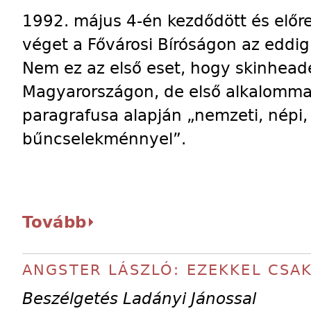
1992. május 4-én kezdődött és előr
véget a Fővárosi Bíróságon az eddi
Nem ez az első eset, hogy skinheade
Magyarországon, de első alkalommal
paragrafusa alapján „nemzeti, népi, f
bűncselekménnyel”.
Tovább
ANGSTER LÁSZLÓ: EZEKKEL CSA
Beszélgetés Ladányi Jánossal