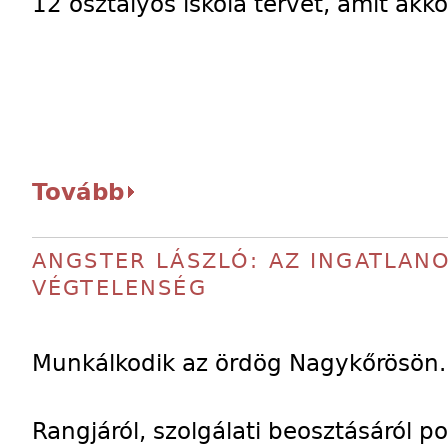
12 osztályos iskola tervét, amit akk
Tovább
ANGSTER LÁSZLÓ: AZ INGATLANO
VÉGTELENSÉG
Munkálkodik az ördög Nagykőrösön.
Rangjáról, szolgálati beosztásáról p