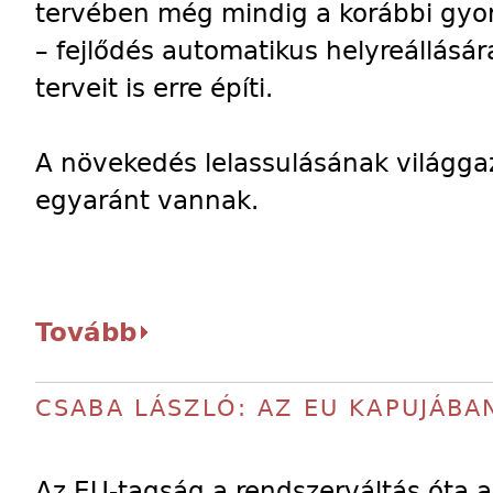
tervében még mindig a korábbi gyor
– fejlődés automatikus helyreállásár
terveit is erre építi.
A növekedés lelassulásának világga
egyaránt vannak.
Tovább
CSABA LÁSZLÓ: AZ EU KAPUJÁBA
Az EU-tagság a rendszerváltás óta