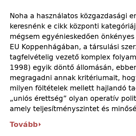
Noha a használatos közgazdasági e
keresnénk e cikk központi kategóriáj
mégsem egyénieskedően önkényes f
EU Koppenhágában, a társulási sze
tagfelvételig vezető komplex folya
1998) egyik döntő állomásán, ebbe
megragadni annak kritériumait, hog
milyen föltételek mellett hajlandó ta
„uniós érettség” olyan operatív polit
amely teljesítményszintet és minősé
Tovább