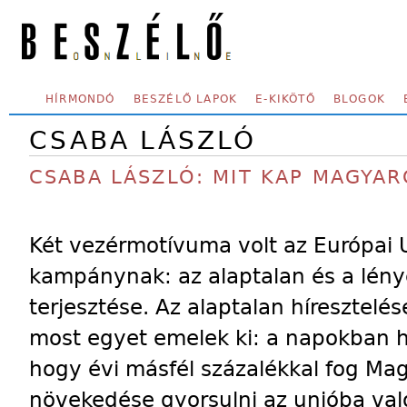
Skip to main content
SECONDARY MENU
HÍRMONDÓ
BESZÉLŐ LAPOK
E-KIKÖTŐ
BLOGOK
CSABA LÁSZLÓ
CSABA LÁSZLÓ: MIT KAP MAGYA
Két vezérmotívuma volt az Európai U
kampánynak: az alaptalan és a lény
terjesztése. Az alaptalan híresztelé
most egyet emelek ki: a napokban h
hogy évi másfél százalékkal fog Ma
növekedése gyorsulni az unióba val