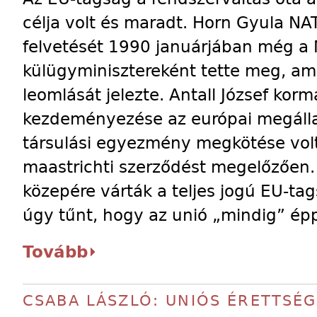
célja volt és maradt. Horn Gyula N
felvetését 1990 januárjában még 
külügyminisztereként tette meg, ami 
leomlását jelezte. Antall József kor
kezdeményezése az európai megálla
társulási egyezmény megkötése vol
maastrichti szerződést megelőzően. 
közepére várták a teljes jogú EU-ta
úgy tűnt, hogy az unió „mindig” épp
Tovább
CSABA LÁSZLÓ: UNIÓS ÉRETTSÉG