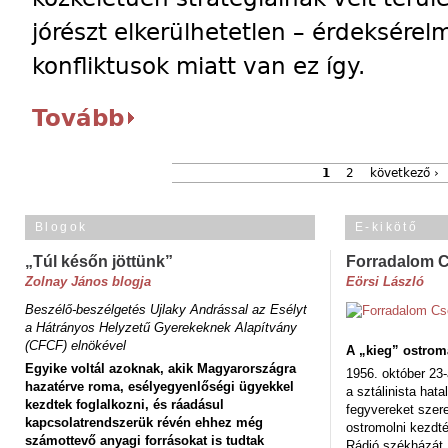
jórészt elkerülhetetlen – érdeksére
konfliktusok miatt van ez így.
Tovább
1
2
következő ›
Blogok
E-kikötő
„Túl későn jöttünk”
Forradalom 
Zolnay János blogja
Eörsi László
Beszélő-beszélgetés Ujlaky Andrással az Esélyt
a Hátrányos Helyzetű Gyerekeknek Alapítvány
(CFCF) elnökével
A „kieg” ostrom
Egyike voltál azoknak, akik Magyarországra
1956. október 23-
hazatérve roma, esélyegyenlőségi ügyekkel
a sztálinista hat
kezdtek foglalkozni, és ráadásul
fegyvereket szere
kapcsolatrendszerük révén ehhez még
ostromolni kezdt
számottevő anyagi forrásokat is tudtak
Rádió székházát,