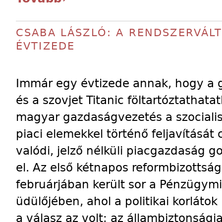
CSABA LÁSZLÓ: A RENDSZERVÁL
ÉVTIZEDE
Immár egy évtizede annak, hogy a ge
és a szovjet Titanic föltartóztathata
magyar gazdaságvezetés a szocialis
piaci elemekkel történő feljavítását 
valódi, jelző nélküli piacgazdaság g
el. Az első kétnapos reformbizotts
februárjában került sor a Pénzügym
üdülőjében, ahol a politikai korláto
a válasz az volt: az állambiztonsá