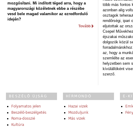
mozgósítani. Mi indított téged arra, hogy a
több más fontos 
magyarországi közéletnek ebbe a részébe
azonban alig volt
vesd bele magad valamikor az ezredforduló
osztagok teheraut
idején?
rendőrségi, ipar
eljutottak az ors
Tovább
Csepel Művekhez 
éjszakai műszakot
dolgozók közül s
forradalmárokhoz.
az, hogy a munk
szemlélte az es
helyzetben sem s
kívülállóként vise
szerző.
BESZÉLŐ ÚJSÁG
HÍRMONDÓ
E-K
Folyamatos jelen
Hazai vizek
Eml
Beszélő-beszélgetés
Mozduljunk
Fény
Roma-dosszié
Más vizek
Kultúra