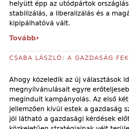
helyütt épp az utódpártok országlás
stabilizálás, a liberalizálás és a m
kipipálhatóvá vált.
Tovább
CSABA LÁSZLÓ: A GAZDASÁG FE
Ahogy közeledik az új választások i
megnyilvánulásait egyre erőteljeseb
megindult kampányolás. Az első két
jellemzően kívül estek a gazdaság s
jól látható a gazdasági kérdések el
közkeletűen stratégiainak vélt terüle