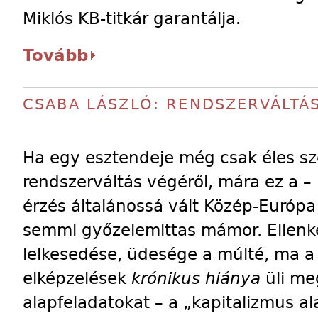
Miklós KB-titkár garantálja.
Tovább
CSABA LÁSZLÓ: RENDSZERVÁLTÁ
Ha egy esztendeje még csak éles s
rendszerváltás végéről, mára ez a –
érzés általánossá vált Közép-Európ
semmi győzelemittas mámor. Ellenke
lelkesedése, üdesége a múlté, ma a 
elképzelések
krónikus hiánya
üli me
alapfeladatokat – a „kapitalizmus al