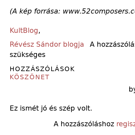
(A kép forrása:
www.52composers.
KultBlog
,
Révész Sándor blogja
A hozzászól
szükséges
HOZZÁSZÓLÁSOK
KÖSZÖNET
b
Ez ismét jó és szép volt.
A hozzászóláshoz
regis