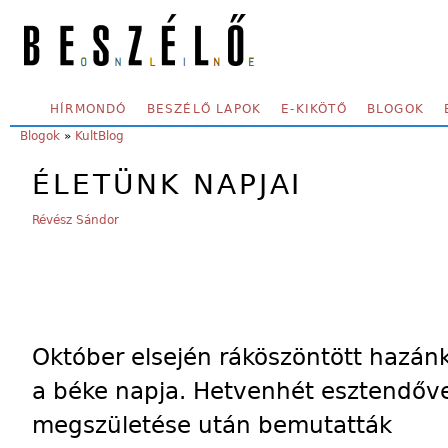
Skip to main content
SECONDARY MENU
HÍRMONDÓ
BESZÉLŐ LAPOK
E-KIKÖTŐ
BLOGOK
YOU ARE HERE:
Blogok
»
KultBlog
ÉLETÜNK NAPJAI
Révész Sándor
Október elsején ráköszöntött hazán
a béke napja. Hetvenhét esztendőve
megszületése után bemutatták