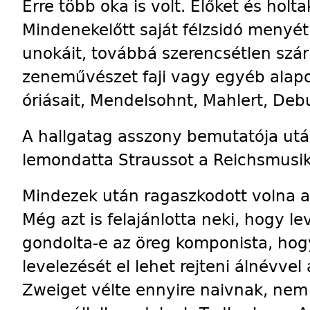
Erre több oka is volt. Élőket és holt
Mindenekelőtt saját félzsidó menyé
unokáit, továbbá szerencsétlen sz
zeneművészet faji vagy egyéb alap
óriásait, Mendelsohnt, Mahlert, Deb
A hallgatag asszony bemutatója után
lemondatta Straussot a Reichsmusik
Mindezek után ragaszkodott volna 
Még azt is felajánlotta neki, hogy 
gondolta-e az öreg komponista, hog
levelezését el lehet rejteni álnévvel
Zweiget vélte ennyire naivnak, nem