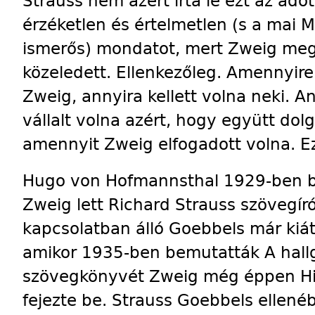
Strauss nem azért írta le ezt az ado
érzéketlen és értelmetlen (s a mai
ismerős) mondatot, mert Zweig meg
közeledett. Ellenkezőleg. Amennyire
Zweig, annyira kellett volna neki. A
vállalt volna azért, hogy együtt dol
amennyit Zweig elfogadott volna. Ez
Hugo von Hofmannsthal 1929-ben be
Zweig lett Richard Strauss szövegír
kapcsolatban álló Goebbels már kiát
amikor 1935-ben bemutatták A hall
szövegkönyvét Zweig még éppen Hitl
fejezte be. Strauss Goebbels ellené