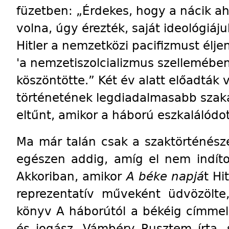
füzetben: „Érdekes, hogy a nácik ah
volna, úgy érezték, saját ideológiáj
Hitler a nemzetközi pacifizmust élje
'a nemzetiszolcializmus szellemében 
köszöntötte.” Két év alatt előadták 
történetének legdiadalmasabb szaka
eltűnt, amikor a háború eszkalálódot
Ma már talán csak a szaktörténész
egészen addig, amíg el nem indított
Akkoriban, amikor
A béke napjá
t Hi
reprezentatív műveként üdvözölt
könyv A háborútól a békéig címmel. 
és jogász, Vámbéry Rusztem írta, 