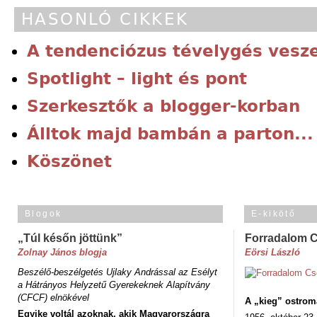
HASONLÓ CIKKEK
A tendenciózus tévelygés ves
Spotlight – light és pont
Szerkesztők a blogger-korban
Álltok majd bambán a parton...
Köszönet
Blogok
E-kikötő
„Túl későn jöttünk”
Forradalom 
Zolnay János blogja
Eörsi László
Beszélő-beszélgetés Ujlaky Andrással az Esélyt
a Hátrányos Helyzetű Gyerekeknek Alapítvány
(CFCF) elnökével
A „kieg” ostrom
Egyike voltál azoknak, akik Magyarországra