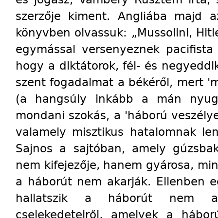
szerzője kiment. Angliába majd 
könyvben olvassuk: „Mussolini, Hitle
egymással versenyeznek pacifista 
hogy a diktátorok, fél- és negyeddi
szent fogadalmat a békéről, mert 'm
(a hangsúly inkább a mán nyugs
mondani szokás, a 'háború veszélye
valamely misztikus hatalomnak len
Sajnos a sajtóban, amely gúzsba
nem kifejezője, hanem gyárosa, mind
a háborút nem akarják. Ellenben 
hallatszik a háborút nem ak
cselekedeteiről, amelyek a hábor