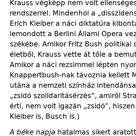
Krauss végképp nem volt ellenséges
rendszerrel. Mindenhol a „disszide
Erich Kleiber a náci diktatúra kibon
lemondott a Berlini Állami Opera vez
székébe. Amikor Fritz Bush politikai
életből, Krauss vette át tőle a bemut
Amikor a náci rezsimmel lépten ny
Knappertbush-nak távoznia kellett M
utána a nemzeti színház intendánsa. 
„zsidó szolidaritásérzés”, amiről Str
érti, nem volt igazán „zsidó”, hisze
Kleiber is, Busch is.)
A béke napja
hatalmas sikert aratott