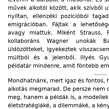
művek alkotói között, akik szívből ut
nyíltan, ellenzéki pozícióból tag
emigrációban. Fájtak a lehetőség
avagy miattuk. Miként Strauss, 
kollaboráns Wagner unokák B
üldözötteket, igyekeztek visszacsem
múltból és a jelenből. Illyés G
példatár mindenre, amit föntebb em
Mondhatnánk, mert igaz és fontos, h
alkotás megmarad. De persze nem c
meg, hanem a példák is, a modellek 
életstratégiáké, a dilemmáké, a kén