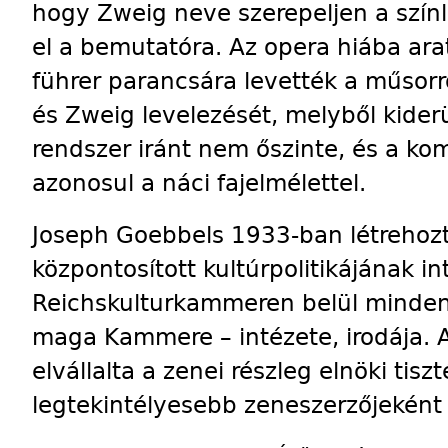
hogy Zweig neve szerepeljen a szín
el a bemutatóra. Az opera hiába arat
führer parancsára levették a műsorr
és Zweig levelezését, melyből kiderü
rendszer iránt nem őszinte, és a k
azonosul a náci fajelmélettel.
Joseph Goebbels 1933-ban létrehoz
központosított kultúrpolitikájának 
Reichskulturkammeren belül minde
maga Kammere – intézete, irodája. A
elvállalta a zenei részleg elnöki tiszt
legtekintélyesebb zeneszerzőjeként h