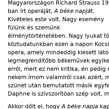
Magyarországon Richard Strauss 19
ban írt operáját,
A béke napjá
t.
Kivételes este volt. Nagy esemény
fülünk és szemünk
élménytörténetében. Nagy lyukat t
köztudatunkban ezen a napon Kocsis 
opera, amely mindeddig kiesett látó
legmegrendítőbb békeművek egyike
erről, mert ez nem kritika, én pedig
nekem írnom valamiről csak azért, m
szünet után bemutatott másik egyfe
Daphne is szívszorítóan szép volt, 
Akkor dőlt el, hogy
A béke napja
kap