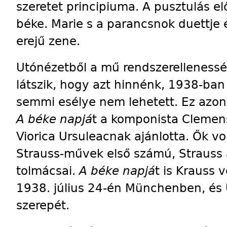
szeretet principiuma. A pusztulás elő
béke. Marie s a parancsnok duettje é
erejű zene.
Utónézetből a mű rendszerellenessé
látszik, hogy azt hinnénk, 1938-ba
semmi esélye nem lehetett. Ez azon
A béke napjá
t a komponista Clemen
Viorica Ursuleacnak ajánlotta. Ők v
Strauss-művek első számú, Strauss á
tolmácsai.
A béke napjá
t is Krauss 
1938. július 24-én Münchenben, és 
szerepét.