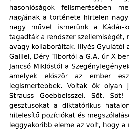
hasonlóságok felismerésében me
napjá
nak a története hirtelen nag
nagy művet ismerünk a Kádár-ko
tagadták a rendszer szellemiségét, 
avagy kollaboráltak. Illyés Gyulától
Galilei, Déry Tibortól a G.A. úr X-ben
Jancsó Miklóstól a Szegénylegénye
amelyek először az ember es
legismertebbek. Voltak ők olyan 
Strauss Goebbelsszel. Sőt. Sőt!
gesztusokat a diktatórikus hatalo
hitelesítő pozíciókat és megszólalá
leggyakoribb eleme az volt, hogy a 