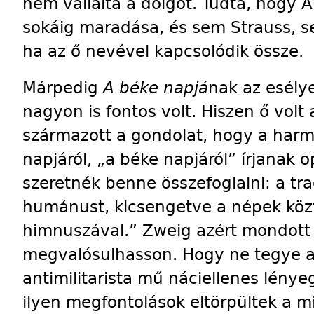
nem vállalta a dolgot. Tudta, hogy 
sokáig maradása, és sem Strauss, s
ha az ő nevével kapcsolódik össze.
Márpedig
A béke napjá
nak az esély
nagyon is fontos volt. Hiszen ő vol
származott a gondolat, hogy a harm
napjáról, „a béke napjáról” írjanak 
szeretnék benne összefoglalni: a tra
humánust, kicsengetve a népek közti
himnuszával.” Zweig azért mondott l
megvalósulhasson. Hogy ne tegye a 
antimilitarista mű náciellenes lény
ilyen megfontolások eltörpültek a m