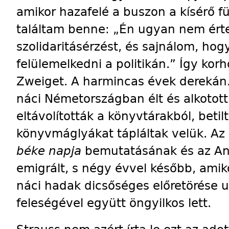
amikor hazafelé a buszon a kísérő fü
találtam benne: „Én ugyan nem érte
szolidaritásérzést, és sajnálom, h
felülemelkedni a politikán.” Így kor
Zweiget. A harmincas évek derekán.
náci Németországban élt és alkotott
eltávolították a könyvtárakból, beti
könyvmáglyákat tápláltak velük. Az
béke napja
bemutatásának és az An
emigrált, s négy évvel később, amiko
náci hadak dicsőséges előretörése ur
feleségével együtt öngyilkos lett.