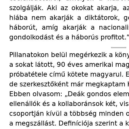
szolgálják. Aki az okokat akarja, a
hiába nem akarják a diktátorok, g
háborút, amíg akarják a nacionali
gondolkodást és a háborús profitot.
Pillanatokon belül megérkezik a kö
a sokat látott, 90 éves amerikai ma
próbatétele című kötete magyarul.
de szerkesztőként már megkaptam Ka
Ebben olvasom: „Deák gondos elemz
ellenállók és a kollaboránsok két, v
csoportján kívül a többség minden o
a megszállást. Definíciója szerint a