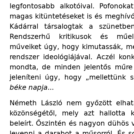
legfontosabb alkotóival. Pofonoka
magas kitüntetéseket is és meghívó
Kádárral társalogtak a szünetbe
Rendszerhű kritikusok és műe
műveiket úgy, hogy kimutassák, m
rendszer ideológiájával. Aczél ko
mondta, de minden jelentős műre 
jeleníteni úgy, hogy „mellettünk s
béke napja
...
Németh László nem győzött elhatá
közönségétől, mely azt hallotta 
beleírt. Őszintén és nagyon dühös vo
levenni a darabot a műsorról. És 