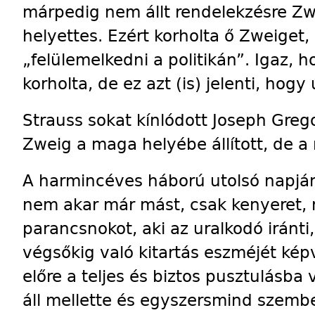
márpedig nem állt rendelekzésre Z
helyettes. Ezért korholta ő Zweiget
„felülemelkedni a politikán”. Igaz,
korholta, de ez azt (is) jelenti, hogy
Strauss sokat kínlódott Joseph Gregor
Zweig a maga helyébe állított, de a 
A harmincéves háború utolsó napján
nem akar már mást, csak kenyeret, 
parancsnokot, aki az uralkodó iránti,
végsőkig való kitartás eszméjét képv
előre a teljes és biztos pusztulásba
áll mellette és egyszersmind szembe