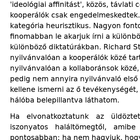
'ideológiai affinitást', közös, távlati 
kooperálók csak engedelmeskedtek.”
kategória heurisztikus. Nagyon font
finomabban le akarjuk írni a különb
különböző diktatúrákban. Richard S
nyilvánvalóan a kooperálók közé tar
nyilvánvalóan a kollaboránsok közé
pedig nem annyira nyilvánvaló első 
kellene ismerni az ő tevékenységét,
hálóba belepillantva láthatom.
Ha elvonatkoztatunk az üldözte
iszonyatos haláltömegtől, amibe
pontosabban: ha nem hagyjuk, hogy