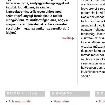
1956. október 23-
hazatérve roma, esélyegyenlőségi ügyekkel
a sztálinista hat
kezdtek foglalkozni, és ráadásul
fegyvereket szere
kapcsolatrendszerük révén ehhez még
ostromolni kezdt
számottevő anyagi forrásokat is tudtak
Rádió székházát,
mozgósítani. Mi indított téged arra, hogy a
több más fontos 
magyarországi közéletnek ebbe a részébe
azonban alig volt
vesd bele magad valamikor az ezredforduló
osztagok teheraut
idején?
rendőrségi, ipar
eljutottak az ors
Tovább
Csepel Művekhez 
éjszakai műszakot
dolgozók közül s
forradalmárokhoz.
az, hogy a munk
szemlélte az es
helyzetben sem s
kívülállóként vise
szerző.
BESZÉLŐ ÚJSÁG
HÍRMONDÓ
E-K
Folyamatos jelen
Hazai vizek
Eml