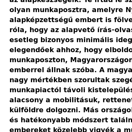
olyan munkaposztra, amelyre 
alapképzettségű embert is fölve
róla, hogy az alapvető írás-olv
esetleg bizonyos minimális ideg
elegendőek ahhoz, hogy elboldo
munkaposzton, Magyarországon 
emberrel állnak szóba. A magya
nagy mértékben szorultak szegé
munkapiactól távoli kistelepül
alacsony a mobilitásuk, rette
külföldre dolgozni. Más orszá
és hatékonyabb módszert találn
embereket közelebb vigyék a m