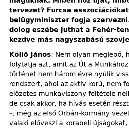
maguknak. Miben hoz újat, mib
tervezet? Furcsa asszociációkat
belügyminiszter fogja szervezn
dolog eszébe juthat a Fehér-ten
kezdve más nagyszabású szovjet
Köllő János
: Nem olyan meglepő, 
folytatja azt, amit az Út a Munkáho
történet nem három évre nyúlik vis
rendszert, ahol az aktív korú, nem f
előzetes munkaviszony feltétele né
de csak akkor, ha hívás esetén rés
–, még az első Orbán-kormány veze
valaki előveszi a korabeli újságokat,