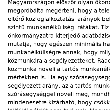
Magyarországon először olyan ökono
megpróbálta megérteni, hogy a tele
eltérő közfoglalkoztatási arányok bef
szintű munkanélkü­liségi rátákat. Tí
önkormányzatra kiterjedő adatbázis
mutatja, hogy egészen minimális ha
munkanélküliségre annak, hogy mil
közmunkára a segélyezetteket. Ráadá
közmunka növeli a tartós munkanélk
mértékben is. Ha egy szórásegysé
segélyezett arány, az a tartós mun
szórásegységgel növeli meg, mondh
mindenesetre kizárható, hogy csö