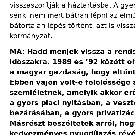
visszaszorítják a háztartásba. A 
senki nem mert bátran lépni az elm
bátortalan lépés történt, azt is vissz
kormányzat.
MA: Hadd menjek vissza a rends
időszakra. 1989 és ’92 között 
a magyar gazdaság, hogy eltűnt
Ebben vajon volt-e felelőssége 
szemléletnek, amelyik akkor erő
a gyors piaci nyitásban, a vesz
bezárásában, a gyors privatizá
Másrészt beszéltetek arról, hog
kedvezményes nyugdíjazás révé