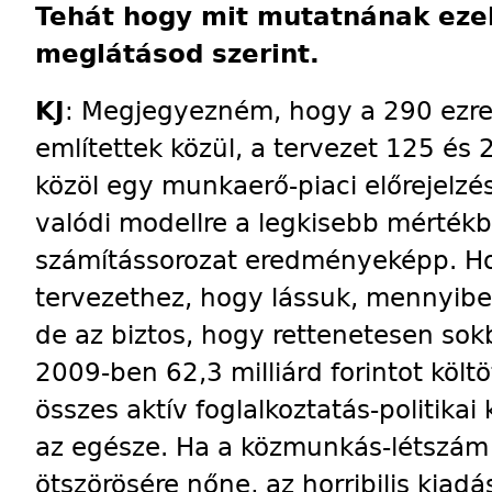
Tehát hogy mit mutatnának eze
meglátásod szerint.
KJ
: Megjegyezném, hogy a 290 ezr
említettek közül, a tervezet 125 és
közöl egy munkaerő-piaci előrejelzé
valódi modellre a legkisebb mérték
számítássorozat eredményeképp. Ho
tervezethez, hogy lássuk, mennyibe
de az biztos, hogy rettenetesen sok
2009-ben 62,3 milliárd forintot költö
összes aktív foglalkoztatás-politika
az egésze. Ha a közmunkás-létszám 
ötszörösére nőne, az horribilis kiad