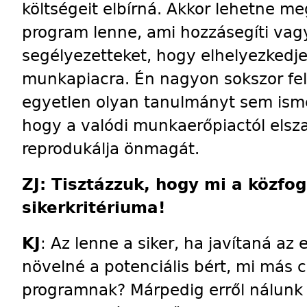
költségeit elbírná. Akkor lehetne m
program lenne, ami hozzásegíti vagy
segélyezetteket, hogy elhelyezkedje
munkapiacra. Én nagyon sokszor fel
egyetlen olyan tanulmányt sem isme
hogy a valódi munkaerőpiactól elsza
reprodukálja önmagát.
ZJ: Tisztázzuk, hogy mi a közfog
sikerkritériuma!
KJ
: Az lenne a siker, ha javítaná az 
növelné a potenciális bért, mi más 
programnak? Márpedig erről nálunk s