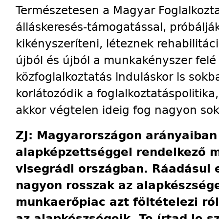
Természetesen a Magyar Foglalkoztatá
állás­keresés-támogatással, próbálják
kikényszeríteni, léteznek rehabilitá
újból és újból a munkakényszer felé 
közfoglalkoztatás induláskor is sokba
korlátozódik a foglalkoztatáspolitika
akkor végtelen ideig fog nagyon sok
ZJ: Magyarországon arányaiban
alapképzettséggel rendelkező m
visegrádi országban. Ráadásul
nagyon rosszak az alapkészsége
munkaerőpiac azt föltételezi ró
az alapkészségeik. Te írtad le 