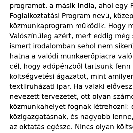
programot, a másik India, ahol egy F
Foglalkoztatási Program nevű, közep
közmunkaprogram működik. Hogy mi
Valószínűleg azért, mert eddig még 
ismert irodalomban sehol nem sikerü
hatna a valódi munkaerőpiacra való 
cél, hogy adópénzből tartsunk fenn
költségvetési ágazatot, mint amilye
textilruházati ipar. Ha valaki előv
nevezett tervezetet, ott olyan szá
közmunkahelyet fognak létrehozni: 
közigazgatásnak, és nagyobb lenne
az oktatás egésze. Nincs olyan költ