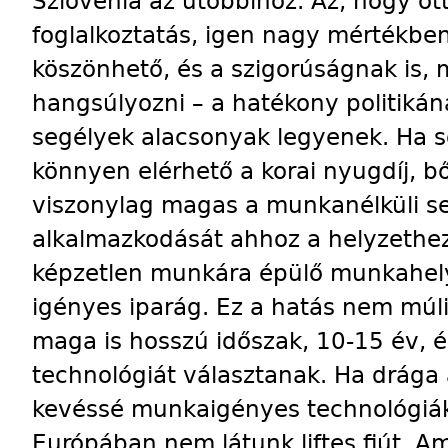
Szlovénia az utóbbihoz. Az, hogy ot
foglalkoztatás, igen nagy mértékb
köszönhető, és a szigorúságnak is, 
hangsúlyozni – a hatékony politikán
segélyek alacsonyak legyenek. Ha s
könnyen elérhető a korai nyugdíj, 
viszonylag magas a munkanélküli seg
alkalmazkodását ahhoz a helyzethez
képzetlen munkára épülő munkahely
igényes ipar­ág. Ez a hatás nem múli
maga is hosszú időszak, 10-15 év, és
technológiát választanak. Ha drága
kevéssé munka­igényes technológiáka
Európában nem látunk liftes fiút, Am