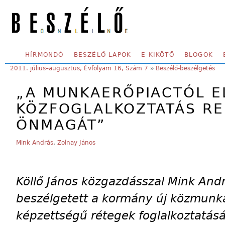
Skip to main content
SECONDARY MENU
HÍRMONDÓ
BESZÉLŐ LAPOK
E-KIKÖTŐ
BLOGOK
YOU ARE HERE:
2011. július–augusztus, Évfolyam 16, Szám 7
»
Beszélő-beszélgetés
„A MUNKAERŐPIACTÓL E
KÖZFOGLALKOZTATÁS RE
ÖNMAGÁT”
Mink András
,
Zolnay János
Köllő János közgazdásszal Mink And
beszélgetett a kormány új közmunka
képzettségű rétegek foglalkoztatásá