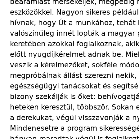
beáramlást mérsékeljék, mégpedig
eszközökkel. Nagyon sikeres példáu
hívnak, hogy Út a munkához, tehát 
valószínűleg innét lopták a magyar
keretében azokkal foglalkoznak, akik
előtt nyugdíjkérelmet adnak be. Mie
veszik a kérelmezőket, sokféle mód
megpróbálnak állást szerezni nekik, é
egészségügyi tanácsokat és segíts
bizony szekálják is őket: behívogatj
heteken keresztül, többször. Sokan 
a derekukat, végül visszavonják a n
Mindenesetre a program sikerességé
hányan maradtak végül is foglalkozt