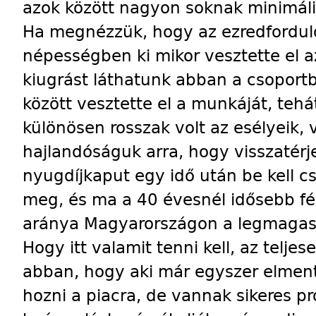
azok között nagyon soknak minimális
Ha megnézzük, hogy az ezredfordul
népességben ki mikor vesztette el az
kiugrást láthatunk abban a csoport
között vesztette el a munkáját, tehá
különösen rosszak volt az esélyeik,
hajlandóságuk arra, hogy visszatérj
nyugdíjkaput egy idő után be kell c
meg, és ma a 40 évesnél idősebb fér
aránya Magyarországon a legmagas
Hogy itt valamit tenni kell, az telje
abban, hogy aki már egyszer elment 
hozni a piacra, de vannak sikeres p