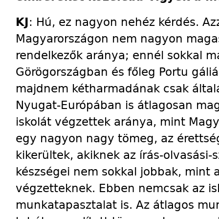
KJ
: Hú, ez nagyon nehéz kérdés. A
Magyarországon nem nagyon magas 
rendelkezők aránya; ennél sokkal 
Görögországban és főleg Portu gáli
majdnem kétharmadának csak általá
Nyugat-Európában is átlagosan mag
iskolát végzettek aránya, mint Mag
egy nagyon nagy tömeg, az érettség
kikerültek, akiknek az írás-olvasás
készségei nem sokkal jobbak, mint a 
végzetteknek. Ebben nemcsak az isk
munkatapasztalat is. Az átlagos mu