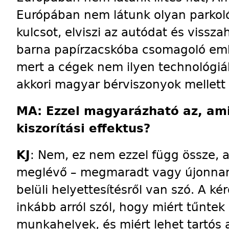
Európában nem látunk olyan parkolót
kulcsot, elviszi az autódat és viss
barna papírzacskóba csomagoló em
mert a cégek nem ilyen technológiák
akkori magyar bérviszonyok mellett
MA: Ezzel magyarázható az, amit
kiszorítási effektus?
KJ
: Nem, ez nem ezzel függ össze, a
meglévő – megmaradt vagy újonnan
belüli helyettesítésről van szó. A ké
inkább arról szól, hogy miért tűntek 
munkahelyek, és miért lehet tartós 