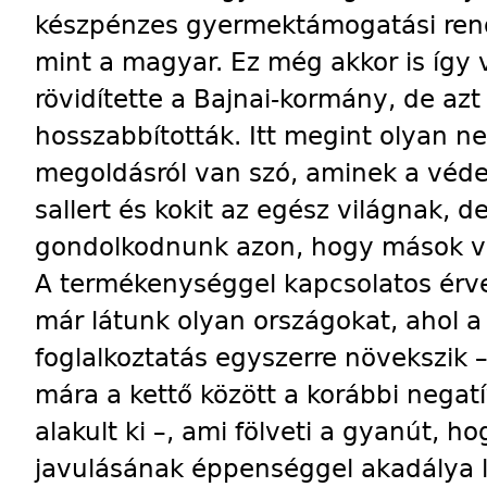
készpénzes gyermektámogatási rend
mint a magyar. Ez még akkor is így v
rövidítette a Bajnai-kormány, de az
hosszabbították. Itt megint olyan
megoldásról van szó, aminek a véd
sallert és kokit az egész világnak, d
gondolkodnunk azon, hogy mások vaj
A termékenységgel kapcsolatos érve
már látunk olyan országokat, ahol 
foglalkoztatás egyszerre növekszik –
mára a kettő között a korábbi negatív
alakult ki –, ami fölveti a gyanút, 
javulásának éppenséggel akadálya l