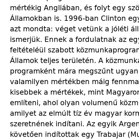
mértékig Angliában, és folyt egy sz
Államokban is. 1996-ban Clinton eg
azt mondta: véget vetünk a jóléti á
ismerjük. Ennek a fordulatnak az eg
feltételéül szabott közmunkaprogram
Államok teljes területén. A közmunk
programként mára megszűnt ugyan, 
valamilyen mértékben máig fennmara
kisebbek a mértékek, mint Magyaror
említeni, ahol olyan volumenű köz
amilyet az elmúlt tíz év magyar kor
szeretnének indítani. Az egyik Argen
követően indítottak egy Trabajar (M