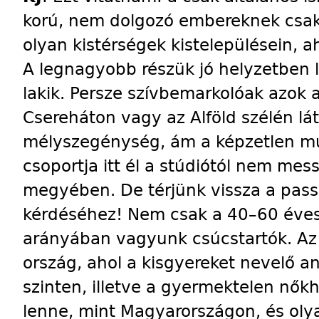
korú, nem dolgozó embereknek csak
olyan kistérségek kistelepülésein, 
A legnagyobb részük jó helyzetben 
lakik. Persze szívbemarkolóak azok 
Csereháton vagy az Alföld szélén lá
mélyszegénység, ám a képzetlen m
csoportja itt él a stúdiótól nem me
megyében. De térjünk vissza a pas
kérdéséhez! Nem csak a 40–60 éves 
arányában vagyunk csúcstartók. A
ország, ahol a kisgyereket nevelő a
szinten, illetve a gyermektelen nők
lenne, mint Magyarországon, és oly