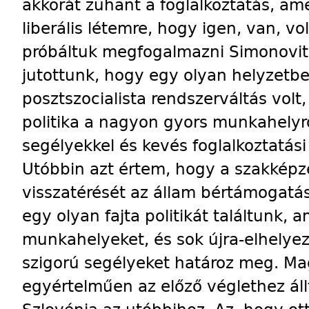
akkorát zuhant a foglalkoztatás, am
liberális létemre, hogy igen, van, vo
próbáltuk megfogalmazni Simonovit
jutottunk, hogy egy olyan helyzetbe
posztszocialista rendszerváltás volt
politika a nagyon gyors munkahely
segélyekkel és kevés foglalkoztatás
Utóbbin azt értem, hogy a szakkép
visszatérését az állam bértámogatás
egy olyan fajta politikát találtunk, 
munkahelyeket, és sok újra-elhelye
szigorú segélyeket határoz meg. M
egyértelműen az előző véglethez áll