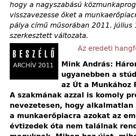
hogy a nagyszabású közmunkaprogr
visszavezesse őket a munkaerőpiacr
pálya című műsorában 2011. július 
szerkesztett változata.
Az eredeti hangfe
Mink András: Háro
ugyanebben a stúd
az Út a Munkához 
A szakmának azzal is komoly pr
nevezetesen, hogy alkalmatlan 
a munkaerőpiacra azokat az emb
évtizedek óta nem találnak re