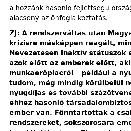
a hozzánk hasonló fejlettségű orsz
alacsony az önfoglalkoztatás.
ZJ: A rendszerváltás után Magya
krízisre másképpen reagált, mi
Nevezetesen inaktív státuszok 
azok előtt az emberek előtt, ak
munkaerőpiacról – például a ny
tudom, még mindig körülbelül n
nyugdíjas és további százötven
ehhez hasonló társada­lombiztos
ember van. Fönntartották a cs
rendszereket, sokszorosára eme