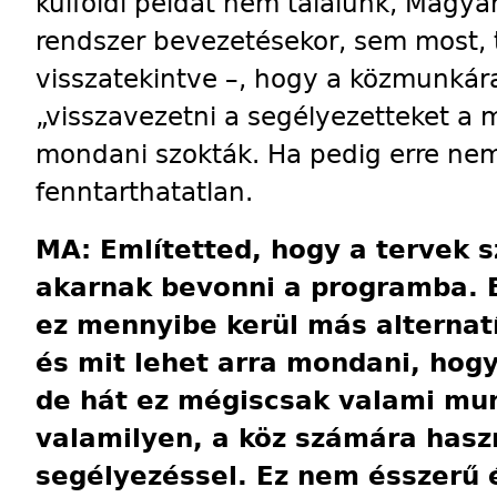
külföldi példát nem találunk, Magya
rendszer bevezetésekor, sem most, 
visszatekintve –, hogy a közmunkára
„visszavezetni a segélyezetteket a
mondani szokták. Ha pedig erre nem
fenntarthatatlan.
MA: Említetted, hogy a tervek s
akarnak bevonni a programba. 
ez mennyibe kerül más alterna
és mit lehet arra mondani, hogy 
de hát ez mégiscsak valami mun
valamilyen, a köz számára haszn
segélyezéssel. Ez nem ésszerű 