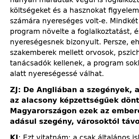
költségeket és a hasznokat figyele
számára nyereséges volt-e. Mindkét 
program növelte a foglalkoztatást, é
nyereségesnek bizonyult. Persze, e
szakemberek mellett orvosok, pszic
tanácsadók kellenek, a program sokb
alatt nyereségessé válhat.
ZJ: De Angliában a szegények, 
az alacsony képzettségűek dönt
Magyarországon ezek az emberek
adásul szegény, városoktól távo
KJ
: Ezt vitatnám: a csak általános i