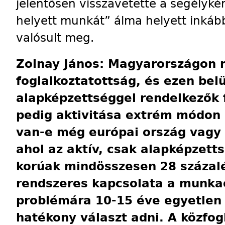
jelentősen visszavetette a segélyké
helyett munkát” álma helyett inkáb
valósult meg.
Zolnay János: Magyarországon r
foglalkoztatottság, és ezen belü
alapképzettséggel rendelkezők 
pedig aktivitása extrém módon
van-e még európai ország vagy 
ahol az aktív, csak alapképzett
korúak mindösszesen 28 százal
rendszeres kapcsolata a munkae
problémára 10-15 éve egyetlen
hatékony választ adni. A közfog