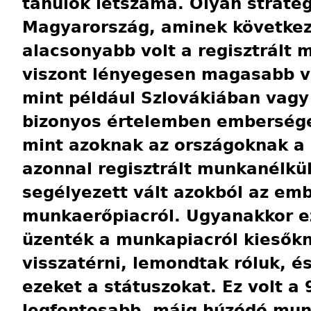
tanulók létszáma. Olyan stratég
Magyarország, aminek következ
alacsonyabb volt a regisztrált 
viszont lényegesen magasabb vo
mint például Szlovákiában vagy
bizonyos értelemben emberség
mint azoknak az országoknak a g
azonnal regisztrált munkanélkül
segélyezett vált azokból az emb
munkaerőpiacról. Ugyanakkor e
üzenték a munkapiacról kiesőkn
visszatérni, lemondtak róluk, és
ezeket a státuszokat. Ez volt a 
legfontosabb, máig húzódó mun