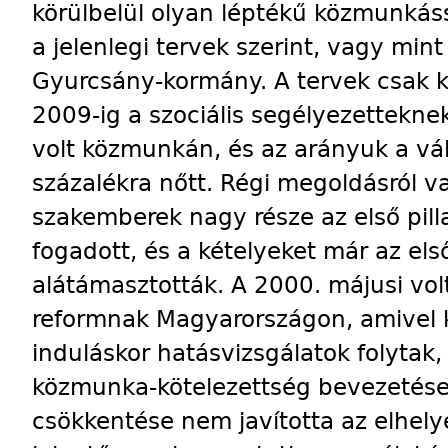
körülbelül olyan léptékű közmunká
a jelenlegi tervek szerint, vagy mi
Gyurcsány-kormány. A tervek csak k
2009-ig a szociális segélyezettekne
volt közmunkán, és az arányuk a vá
százalékra nőtt. Régi megoldásról v
szakemberek nagy része az első pill
fogadott, és a kételyeket már az el
alátámasztották. A 2000. májusi vo
reformnak Magyarországon, amivel 
induláskor hatásvizsgálatok folytak,
közmunka-kötelezettség bevezetése
csökkentése nem javította az elhely