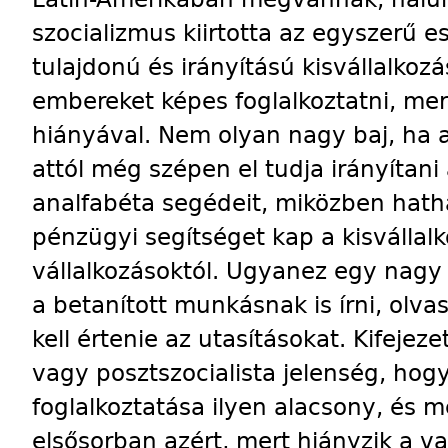
szocializmus kiirtotta az egyszerű e
tulajdonú és irányítású kisvállalkozá
embereket képes foglalkoztatni, me
hi­ányával. Nem olyan nagy baj, ha 
attól még szépen el tudja irányíta
analfabéta segédeit, miközben hatha
pénzügyi segítséget kap a kisvállalk
vállalkozásoktól. Ugyanez egy nag
a betanított munkásnak is írni, olva
kell értenie az utasításokat. Kifejez
vagy posztszocialista jelenség, hog
foglalkoztatása ilyen alacsony, és
elsősorban azért, mert hiányzik a val