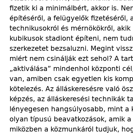
fizetik ki a minimálbért, akkor is. 
építéséről, a felügyelők fizetéséről,
technikusokról és mérnökökről, akik
kubikusok stadiont építeni, nem tu
szerkezetet bezsaluzni. Megint viss
miért nem csinálják ezt sehol? A ta
„aktiválása” mindenhol központi cé
van, amiben csak egyetlen kis ko
kötelezés. Az álláskeresésre való ös
képzés, az álláskeresési technikák ta
lényegesen hangsúlyosabb, mint a 
olyan típusú beavatkozások, amik a 
miközben a közmunkáról tudjuk, ho