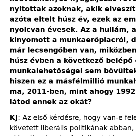
nyitottak azoknak, akik elveszít
azóta eltelt húsz év, ezek az 
nyolcvan évesek. Az a hullám, 
kinyomott a munkaerőpiacról, 
már lecsengőben van, miközben 
húsz évben a következő belépő
munkalehetőségei sem bővültek
hiszen ez a másfélmillió munka
ma, 2011-ben, mint ahogy 1992
látod ennek az okát?
KJ
: Az első kérdésre, hogy van-e fe
követett liberális politikának abban