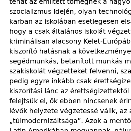
tehát az említett tömegnek a nagyo
szocializmus idején, olyan technoló
karban az iskolában esetlegesen elsa
hogy a csak általános iskolát végzet
kriminálisan alacsony Kelet-Európáb
kiszorító hatásnak a következménye,
segédmunkás, betanított munkás m
szakiskolát végzetteket felvenni,
pedig egyre inkább csak érettségize
kiszorítási lánc az érettségizettektő
felejtsük el, ők ebben nincsenek éri
lévők helyzete végzetessé válik, az
„túlmodernizáltsága”. Azok a ment
Latin-Amerikában megvannak, nálu