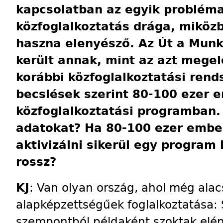
kapcsolatban az egyik probléma
közfoglalkoztatás drága, mikö
haszna elenyésző. Az Út a Mun
került annak, mint az azt mege
korábbi közfoglalkoztatási ren
becslések szerint 80-100 ezer e
közfoglalkoztatási programban.
adatokat? Ha 80-100 ezer embe
aktivizálni sikerül egy program
rossz?
KJ
: Van olyan ország, ahol még ala
alapképzettségűek foglalkoztatása: 
szempontból példaként szoktak elénk