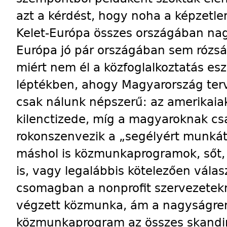
azt a kérdést, hogy noha a képzetl
Kelet-Európa összes országában na
Európa jó pár országában sem rózsás
miért nem él a közfoglalkoztatás es
léptékben, ahogy Magyarország terv
csak nálunk népszerű: az amerikaia
kilenctizede, míg a magyaroknak c
rokonszenvezik a „segélyért munkát
máshol is közmunkaprogramok, sőt,
is, vagy legalábbis kötelezően vála
csomagban a nonprofit szervezetek
végzett közmunka, ám a nagyságre
közmunkaprogram az összes skandi