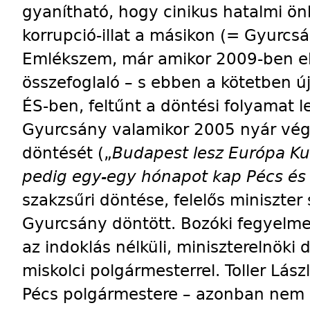
gyanítható, hogy cinikus hatalmi ö
korrupció-illat a másikon (= Gyurcsá
Emlékszem, már amikor 2009-ben el
összefoglaló – s ebben a kötetben ú
ÉS-ben, feltűnt a döntési folyamat 
Gyurcsány valamikor 2005 nyár végé
döntését („
Budapest lesz Európa Kul
pedig egy-egy hónapot kap Pécs és 
szakzsűri döntése, felelős miniszter
Gyurcsány döntött. Bozóki fegyelme
az indoklás nélküli, miniszterelnöki 
miskolci polgármesterrel. Toller Lász
Pécs polgármestere – azonban nem m