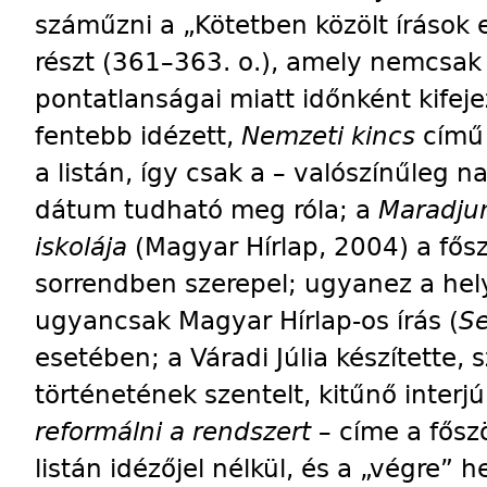
száműzni a „Kötetben közölt írások 
részt (361–363. o.), amely nemcsak
pontatlanságai miatt időnként kifeje
fentebb idézett,
Nemzeti kincs
című 
a listán, így csak a – valószínűleg n
dátum tudható meg róla; a
Maradju
iskolája
(Magyar Hírlap, 2004) a fősz
sorrendben szerepel; ugyanez a hely
ugyancsak Magyar Hírlap-os írás (
Se
esetében; a Váradi Júlia készítette, 
történetének szentelt, kitűnő interj
reformálni a rendszert
– címe a fősz
listán idézőjel nélkül, és a „végre” h