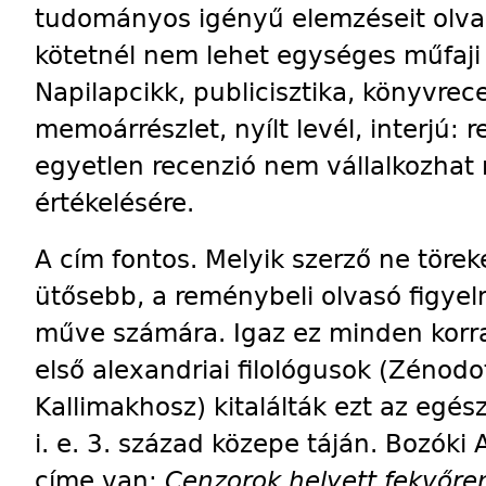
tudományos igényű elemzéseit olvas
kötetnél nem lehet egységes műfaji
Napilapcikk, publicisztika, könyv­rece
memoárrészlet, nyílt levél, interjú: r
egyetlen recenzió nem vállalkozhat 
értékelésére.
A cím fontos. Melyik szerző ne töre
ütősebb, a reménybeli olvasó figyelm
műve számára. Igaz ez minden korra
első alexandriai filológusok (Zénodo
Kallimakhosz) kitalálták ezt az egé
i. e. 3. század közepe táján. Bozóki
címe van:
Cenzorok helyett fekvőre