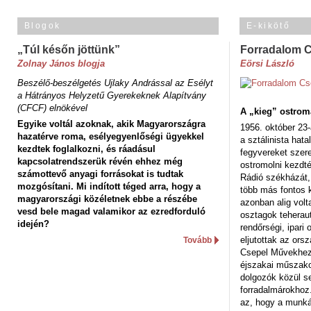
Blogok
E-kikötő
„Túl későn jöttünk”
Forradalom 
Zolnay János blogja
Eörsi László
Beszélő-beszélgetés Ujlaky Andrással az Esélyt
a Hátrányos Helyzetű Gyerekeknek Alapítvány
(CFCF) elnökével
A „kieg” ostrom
Egyike voltál azoknak, akik Magyarországra
1956. október 23-
hazatérve roma, esélyegyenlőségi ügyekkel
a sztálinista hat
kezdtek foglalkozni, és ráadásul
fegyvereket szere
kapcsolatrendszerük révén ehhez még
ostromolni kezdt
számottevő anyagi forrásokat is tudtak
Rádió székházát,
mozgósítani. Mi indított téged arra, hogy a
több más fontos 
magyarországi közéletnek ebbe a részébe
azonban alig volt
vesd bele magad valamikor az ezredforduló
osztagok teheraut
idején?
rendőrségi, ipar
eljutottak az ors
Tovább
Csepel Művekhez 
éjszakai műszakot
dolgozók közül s
forradalmárokhoz.
az, hogy a munk