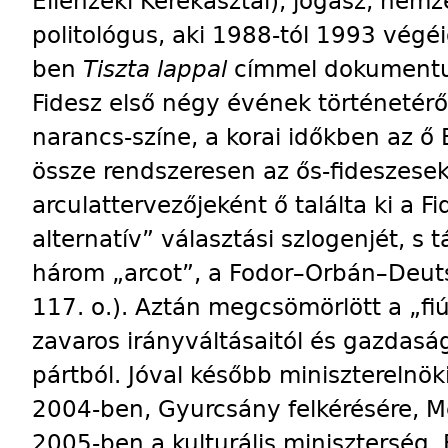
Ellenzéki Kerekasztal), jogász, nemz
politológus, aki 1988-tól 1993 végéi
ben
Tiszta lappal
címmel dokumentum
Fidesz első négy évének történetéről)
narancs-színe, a korai időkben az ő 
össze rendszeresen az ős-fideszesek;
arculattervezőjeként ő találta ki a Fid
alternatív” választási szlogenjét, s 
három „arcot”, a Fodor–Orbán–Deuts
117. o.). Aztán megcsömörlött a „fiú
zavaros irányváltásaitól és gazdasági
pártból. Jóval később miniszterelnök
2004-ben, Gyurcsány felkérésére, Me
2005-ben a kulturális miniszterség. 