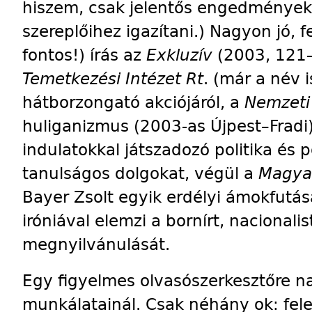
hiszem, csak jelentős engedményekk
szereplőihez igazítani.) Nagyon jó, f
fontos!) írás az
Exkluzív
(2003, 121–
Temetkezési Intézet Rt
. (már a név 
hátborzongató akciójáról, a
Nemzeti
huliganizmus (2003-as Újpest–Fradi
indulatokkal játszadozó politika és 
tanulságos dolgokat, végül a
Magya
Bayer Zsolt egyik erdélyi ámokfutás
iróniával elemzi a bornírt, nacional
megnyilvánulását.
Egy figyelmes olvasószerkesztőre na
munkálatainál. Csak néhány ok: fele