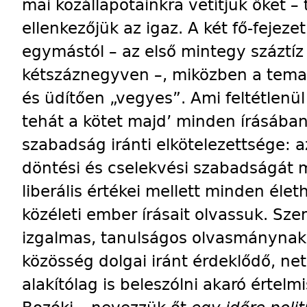
mai közállapotainkra vetítjük őket –
ellenkezőjük az igaz. A két fő-fejeze
egymástól – az első mint­egy száztíz
kétszáznegyven –, miközben a tem
és üdítően „vegyes”. Ami feltétlenül
tehát a kötet majd’ minden írásában
szabadság iránti elkötelezettsége: 
döntési és cselekvési szabadságát m
liberális értékei mellett minden életh
közéleti ember írásait olvassuk. Sze
izgalmas, tanulságos olvasmánynak 
közösség dolgai iránt érdeklődő, ne
alakítólag is beleszólni akaró értel