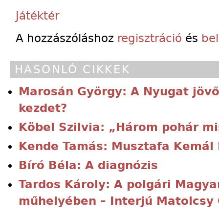
Játéktér
A hozzászóláshoz
regisztráció
és
be
HASONLÓ CIKKEK
Marosán György: A Nyugat jövőj
kezdet?
Köbel Szilvia: „Három pohár m
Kende Tamás: Musztafa Kemál
Bíró Béla: A diagnózis
Tardos Károly: A polgári Magya
műhelyében – Interjú Matolcsy