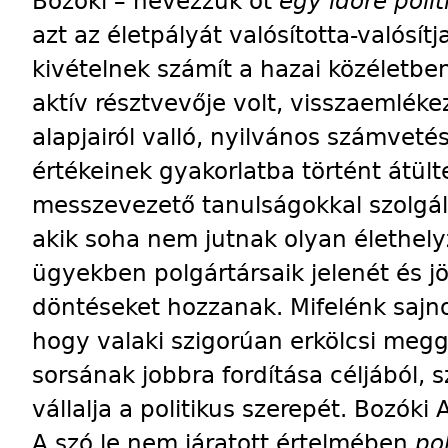
Bozóki – nevezzük őt
egy időre poli
azt az életpályát valósította-valósít
kivételnek számít a hazai közéletben
aktív résztvevője volt, visszaemlék
alapjairól valló, nyilvános számveté
értékeinek gyakorlatba történt átült
messzevezető tanulságokkal szolgál
akik soha nem jutnak olyan élethel
ügyekben polgártársaik jelenét és 
döntéseket hozzanak. Mifelénk sajno
hogy valaki szigorúan erkölcsi meg
sorsának jobbra fordítása céljából, s
vállalja a politikus szerepét. Bozóki 
A szó le nem járatott értelmében
po