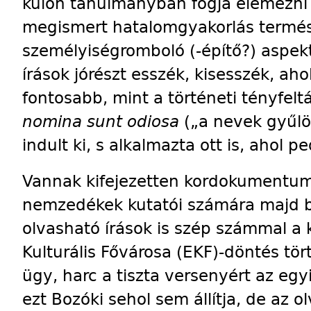
külön tanulmányban fogja elemezni a 
megismert hatalomgyakorlás termés
személyiségromboló (-építő?) aspektu
írások jórészt esszék, kisesszék, ah
fontosabb, mint a történeti tényfeltá
nomina sunt odiosa
(„a nevek gyűlöl
indult ki, s alkalmazta ott is, ahol p
Vannak kifejezetten kordokumentum
nemzedékek kutatói számára majd 
olvasható írások is szép számmal a 
Kulturális Fővárosa (EKF)-döntés tö
ügy, harc a tiszta versenyért az egyi
ezt Bozóki sehol sem állítja, de az