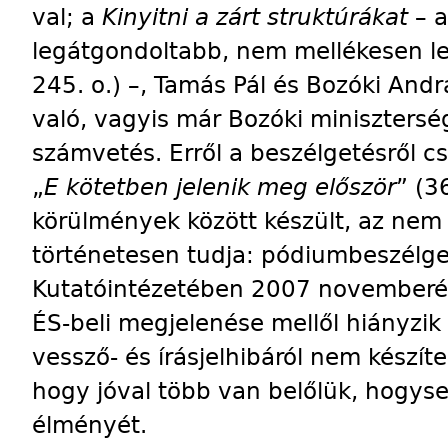
val; a
Kinyitni a zárt struktúrákat
– a
legátgondoltabb, nem mellékesen le
245. o.) –, Tamás Pál és Bozóki And
való, vagyis már Bozóki minisztersé
számvetés. Erről a beszélgetésről 
„
E kötetben jelenik meg először
” (3
körülmények között készült, az nem 
történetesen tudja: pódiumbeszélget
Kutatóintézetében 2007 novemberé
ÉS-beli megjelenése mellől hiányzik 
vessző- és írásjelhibáról nem készíte
hogy jóval több van belőlük, hogys
élményét.