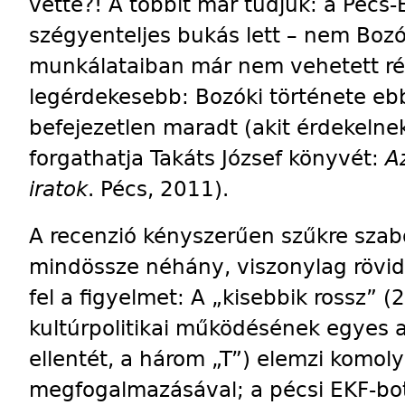
vette?! A többit már tudjuk: a Péc
szégyenteljes bukás lett – nem Bozó
munkálataiban már nem vehetett rés
legérdekesebb: Bozóki története eb
befejezetlen maradt (akit érdekelne
forgathatja Takáts József könyvét:
A
iratok
. Pécs, 2011).
A recenzió kényszerűen szűkre szabo
mindössze néhány, viszonylag rövid,
fel a figyelmet: A „kisebbik rossz” (
kultúrpolitikai működésének egyes 
ellentét, a három „T”) elemzi komol
megfogalmazásával; a pécsi EKF-bo