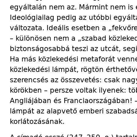
egyáltalán nem az. Mármint nem is 
Ideológiailag pedig az utóbbi egyál
változata. Ideális esetben a „fekv
– különösen nem a „szabad közleke
biztonságosabbá teszi az utcát, segí
Ha más közlekedési metaforát venn
közlekedési lámpát, rögtön érthetőv
szerencsés az összevetés: csak nag
körökben – persze voltak ilyenek: t
Angliájában és Franciaországában! – 
lámpát az alapvető emberi szabadsá
korlátozásának.