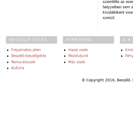
szemlélte az es
helyzetben sem s
kívülállóként vise
szerző.
BESZÉLŐ ÚJSÁG
HÍRMONDÓ
E-K
Folyamatos jelen
Hazai vizek
Eml
Beszélő-beszélgetés
Mozduljunk
Fény
Roma-dosszié
Más vizek
Kultúra
© Copyright 2016, Beszélő. 