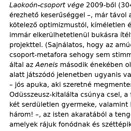
Laokoón-csoport vége
2009-ből (304
érezhető keserűséggel –, már távol a
kötelező optimizmustól, kíméletlen é
immár elkerülhetetlenül bukásra ítél
projekttel. (Sajnálatos, hogy az am
csoport-metafora sehogy sem stimme
által az
Aeneis
második énekében oly
alatt játszódó jelenetben ugyanis v
– jós apuka, aki szeretné megmenteni
Odüsszeusz-kitalálta csúnya csel, a f
két serdületlen gyermeke, valamint
három! –, az isten akaratából a teng
amelyek rájuk fonódnak és széttépik 