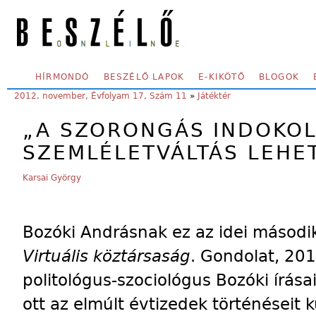
Skip to main content
SECONDARY MENU
HÍRMONDÓ
BESZÉLŐ LAPOK
E-KIKÖTŐ
BLOGOK
YOU ARE HERE:
2012. november, Évfolyam 17, Szám 11
»
Játéktér
„A SZORONGÁS INDOKOL
SZEMLÉLETVÁLTÁS LEHE
Karsai György
Bozóki Andrásnak ez az idei második
Virtuális köztársaság
. Gondolat, 20
politológus-szociológus Bozóki írása
ott az elmúlt évtizedek történéseit 