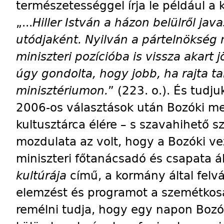
természetességgel írja le például a
„...
Hiller István a házon belülről ja
utódjaként. Nyilván a pártelnökség 
miniszteri pozícióba is vissza akart 
úgy gondolta, hogy jobb, ha rajta ta
minisztériumon.
” (223. o.). És tudju
2006-os választások után Bozóki ment,
kultusztárca élére – s szavahihető s
mozdulata az volt, hogy a Bozóki ve
miniszteri főtanácsadó és csapata ál
kultúrája
című, a kormány által felváll
elemzést és programot a szemétkos
remélni tudja, hogy egy napon Bozók