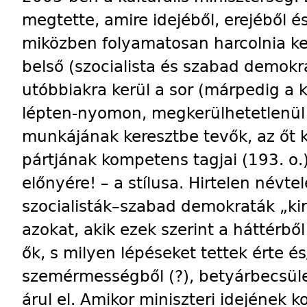
megtette, amire idejéből, erejéből és
miközben folyamatosan harcolnia kell
belső (szocialista és szabad demokra
utóbbiakra kerül a sor (márpedig a 
lépten-nyomon, megkerülhetetlenül 
munkájának keresztbe tevők, az őt 
pártjának kompetens tagjai (193. o.),
előnyére! – a stílusa. Hirtelen névt
szocialisták–szabad demokraták „királ
azokat, akik ezek szerint a háttérből
ők, s milyen lépéseket tettek érte és
szemérmességből (?), betyárbecsüle
árul el. Amikor miniszteri idejének kon