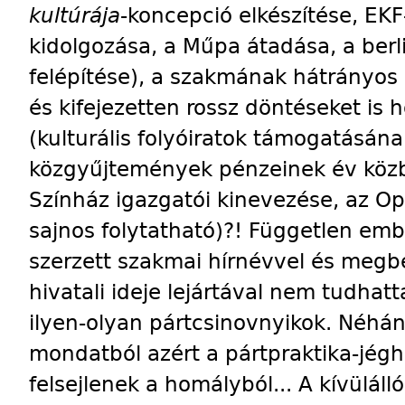
kultúrája
-koncepció elkészítése, EKF
kidolgozása, a Műpa átadása, a ber
felépítése), a szakmának hátrányo
és kifejezetten rossz döntéseket is
(kulturális folyóiratok támogatásán
közgyűjtemények pénzeinek év közb
Színház igazgatói kinevezése, az Op
sajnos folytatható)?! Független embe
szerzett szakmai hírnévvel és megb
hivatali ideje lejártával nem tudhat
ilyen-olyan pártcsinovnyikok. Néhán
mondatból azért a pártpraktika-jég
felsejlenek a homályból... A kívülá