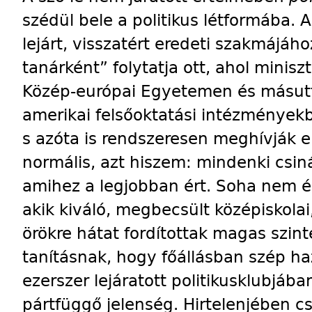
szédül bele a politikus létformába. Am
lejárt, visszatért eredeti szakmájáh
tanárként” folytatja ott, ahol minis
Közép-európai Egyetemen és másutt,
amerikai felsőoktatási intézményekb
s azóta is rendszeresen meghívják 
normális, azt hiszem: mindenki csiná
amihez a legjobban ért. Soha nem é
akik kiváló, megbecsült középiskolai
örökre hátat fordítottak magas szin
tanításnak, hogy főállásban szép ha
ezerszer lejáratott politikusklubjáb
pártfüggő jelenség. Hirtelenjében csa