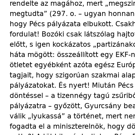
rendelte az magához, mert „megszi
megtudta” (297. o. – ugyan honnan?!
hogy Pécs pályázata elbukott. Csakh
fordulat! Bozóki csak látszólag hajto
előtt, s igen kockázatos „partizána
háta mögött: összeállított egy EKF-n
ötletet egyébként azóta egész Európ
tagjait, hogy szigorúan szakmai ala
pályázatokat. És nyert! Miután Pé
döntéssel – a tizennégy tagú zsűrib
pályázatra – győzött, Gyurcsány bea
válik „lyukassá” a történet, mert n
fogadta el a miniszterelnök, hogy 