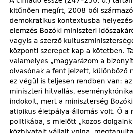
A címadó esszé (247–250. o.) tarta
kitűnően megírt, 2008-ból származ
demokratikus kontextusba helyezésér
elemzés Bozóki miniszteri időszakár
vagyis a szerző kultuszminiszterség
központi szerepet kap a kötetben. 
valamelyes „magyarázom a bizonyí
olvasónak a fent jelzett, különböző 
ez végül is teljesen rendben van: a
miniszteri hitvallás, eseménykrónika
indokolt, mert a miniszterség Bozóki
atipikus életpálya-állomás volt. Ő a
politikába, s mielőtt „közös dolgai
közhivatalt vállalt volna, megtanult