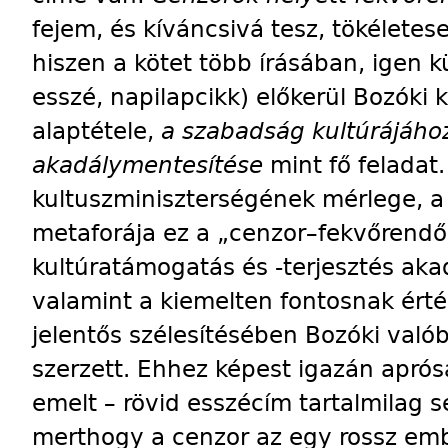
fejem, és kíváncsivá tesz, tökéletese
hiszen a kötet több írásában, igen 
esszé, napilapcikk) előkerül Bozóki k
alaptétele,
a szabadság kultúrájáho
akadálymentesítése
mint fő feladat
kultuszminiszterségének mérlege, a
metaforája ez a „cenzor–fekvőrendő
kultúratámogatás és -terjesztés ak
valamint a kiemelten fontosnak érté
jelentős szélesítésében Bozóki való
szerzett. Ehhez képest igazán apró
emelt – rövid esszécím tartalmilag
merthogy a cenzor az egy rossz emb