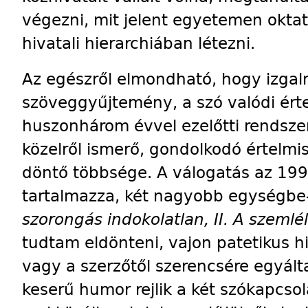
végezni, mit jelent egyetemen oktatn
hivatali hierarchiában létezni.
Az egészről elmondható, hogy izgal
szöveggyűjtemény, a szó valódi ért
huszonhárom évvel ezelőtti rendsz
közelről ismerő, gondolkodó értelmis
döntő többsége. A válogatás az 1996
tartalmazza, két nagyobb egységbe-
szorongás indokolatlan, II. A szemlé
tudtam eldönteni, vajon patetikus hit
vagy a szerzőtől szerencsére egyálta
keserű humor rejlik a két szókapcso