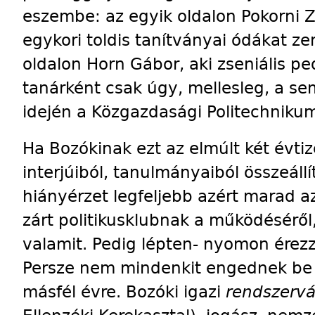
eszembe: az egyik oldalon Pokorni Z
egykori toldis tanítványai ódákat z
oldalon Horn Gábor, aki zseniális p
tanárként csak úgy, mellesleg, a s
idején a Közgazdasági Politechniku
Ha Bozókinak ezt az elmúlt két évtize
interjúiból, tanulmányaiból összeállí
hiányérzet legfeljebb azért marad 
zárt politikusklubnak a működéséről, e
valamit. Pedig lépten- nyomon érezz
Persze nem mindenkit engednek be 
másfél évre. Bozóki igazi
rendszervá