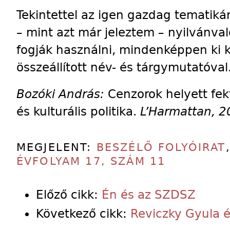
Tekintettel az igen gazdag tematikár
– mint azt már jeleztem – nyilvánval
fogják használni, mindenképpen ki ke
összeállított név- és tárgymutatóval
Bozóki András:
Cenzorok helyett fekv
és kulturális politika.
L’Harmattan, 20
MEGJELENT:
BESZÉLŐ FOLYÓIRAT
ÉVFOLYAM 17, SZÁM 11
Előző cikk:
Én és az SZDSZ
Következő cikk:
Reviczky Gyula é