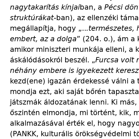
nagytakarítás kínjai
ban, a
Pécsi dön
struktúrákat
-ban), az ellen­zéki tám
megállapítja, hogy „..
.természetes, 
embert, az a dolga
” (204. o.), ám a
amikor miniszteri munkája elleni, a
áskáló­dásokról beszél. „
Furcsa volt 
néhány embere is igyekezett keresz
kezd(ene) igazán érdekessé válni a t
mondja ezt, aki saját bőrén tapasztal
játszmák áldozatának lenni. Ki más
őszintén elmondja, mi történt, kik, 
alkalmazásával érték el, hogy nagyon
(PANKK, kulturális örökségvédelmi 