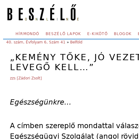
Skip to main content
SECONDARY MENU
HÍRMONDÓ
BESZÉLŐ LAPOK
E-KIKÖTŐ
BLOGOK
YOU ARE HERE:
40. szám, Évfolyam 6, Szám 41
»
Belföld
„KEMÉNY TŐKE, JÓ VEZE
LEVEGŐ KELL…”
zzs [Zádori Zsolt]
Egészségünkre…
A címben szereplő mondattal válaszo
Egészségügyi Szolgálat (angol rövid