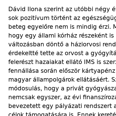
Dávid Ilona szerint az utóbbi négy 
sok pozitívum történt az egészségüg
beteg egyelőre nem is mindig érzi. 
hogy egy állami kórház részeként is
változásban döntő a háziorvosi ren
érdekeltté tette az orvost a gyógyítá
felerészt hazaiakat ellátó IMS is szer
fennállása során először kártyapénz 
magyar állampolgárok ellátásáért. 
módosulás, hogy a privát gyógyásza
nemcsak egyszer, az évi finanszíroz
bevezetett egy pályázati rendszert 
célok támogatására is. Ennek keret