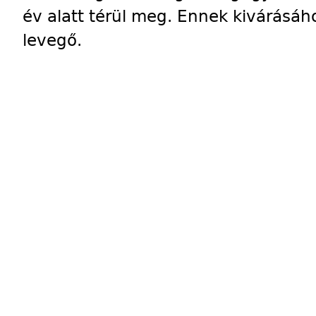
év alatt térül meg. Ennek kivárásáh
levegő.