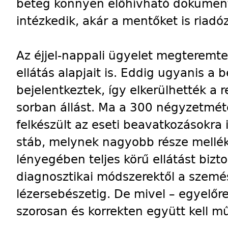
beteg könnyen előhívható dokumentác
intézkedik, akár a mentőket is riadóz
Az éjjel-nappali ügyelet megteremte
ellátás alapjait is. Eddig ugyanis a 
bejelentkeztek, így elkerülhették a
sorban állást. Ma a 300 négyzetméte
felkészült az eseti beavatkozásokra 
stáb, melynek nagyobb része mellék
lényegében teljes körű ellátást bizto
diagnosztikai módszerektől a szemé
lézersebészetig. De mivel – egyelőr
szorosan és korrekten együtt kell m