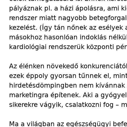
pályáznak pl. a házi ápolásra, ami ki
rendszer miatt nagyobb betegforgalo
kezelést. (Így tán nőnek az esélyek 
másokhoz hasonlóan indoklás nélkül
kardiológiai rendszerük központi pén
Az élénken növekedő konkurenciátó
ezek éppoly gyorsan tűnnek el, mint
hirdetésdömpingben nem kívánnak ré
marketingra építenek. Aki a gyógye
sikerekre vágyik, csalatkozni fog – 
Ma a világban az egészségügyi befe