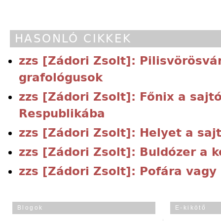
HASONLÓ CIKKEK
zzs [Zádori Zsolt]: Pilisvörösv
grafológusok
zzs [Zádori Zsolt]: Főnix a saj
Respublikába
zzs [Zádori Zsolt]: Helyet a saj
zzs [Zádori Zsolt]: Buldózer a 
zzs [Zádori Zsolt]: Pofára vagy
Blogok
E-kikötő