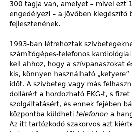
300 tagja van, amelyet – mivel ezt
engedélyezi – a jövőben kiegészítő
fejlesztenének.
1993-ban létrehoztak szívbetegekne
számítógépes-telefonos kardiológiai 
kell ahhoz, hogy a szívpanaszokat és
kis, könnyen használható „ketyere” 
időt. A szívbeteg vagy más felhas
dollárért a hordozható EKG-t, s fizet
szolgáltatásért, és ennek fejében 
központba küldheti
telefonon
a hang
Az itt tartózkodó szakorvos azt kiér