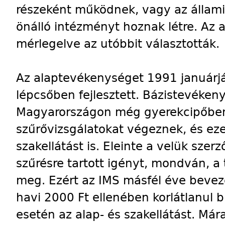
részeként működnek, vagy az állami 
önálló intézményt hoznak létre. Az 
mérlegelve az utóbbit választották.
Az alaptevékenységet 1991 januárjá
lépcsőben fejlesztett. Bázistevéke
Magyarországon még gyerekcipőben 
szűrővizsgálatokat végeznek, és ezek
szakellátást is. Eleinte a velük sze
szűrésre tartott igényt, mondván, a 
meg. Ezért az IMS másfél éve beveze
havi 2000 Ft ellenében korlátlanul 
esetén az alap- és szakellátást. Má