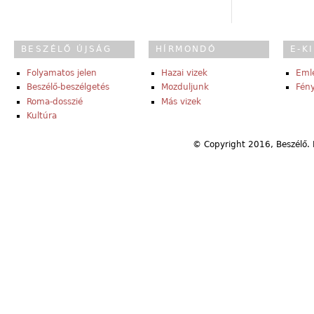
BESZÉLŐ ÚJSÁG
HÍRMONDÓ
E-K
Folyamatos jelen
Hazai vizek
Eml
Beszélő-beszélgetés
Mozduljunk
Fény
Roma-dosszié
Más vizek
Kultúra
© Copyright 2016, Beszélő. 