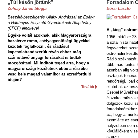
„Túl későn jöttünk”
Forradalom 
Zolnay János blogja
Eörsi László
Beszélő-beszélgetés Ujlaky Andrással az Esélyt
a Hátrányos Helyzetű Gyerekeknek Alapítvány
(CFCF) elnökével
A „kieg” ostrom
Egyike voltál azoknak, akik Magyarországra
1956. október 23-
hazatérve roma, esélyegyenlőségi ügyekkel
a sztálinista hat
kezdtek foglalkozni, és ráadásul
fegyvereket szere
kapcsolatrendszerük révén ehhez még
ostromolni kezdt
számottevő anyagi forrásokat is tudtak
Rádió székházát,
mozgósítani. Mi indított téged arra, hogy a
több más fontos 
magyarországi közéletnek ebbe a részébe
azonban alig volt
vesd bele magad valamikor az ezredforduló
osztagok teheraut
idején?
rendőrségi, ipar
eljutottak az ors
Tovább
Csepel Művekhez 
éjszakai műszakot
dolgozók közül s
forradalmárokhoz.
az, hogy a munk
szemlélte az es
helyzetben sem s
kívülállóként vise
szerző.