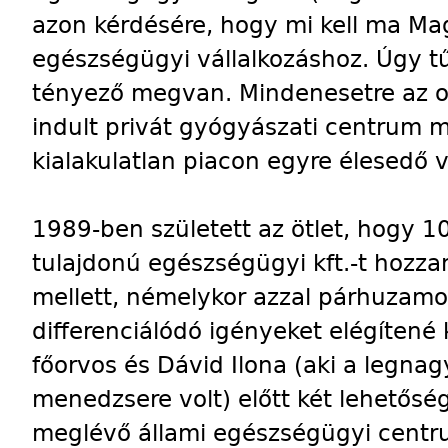
azon kérdésére, hogy mi kell ma Ma
egészségügyi vállalkozáshoz. Úgy t
tényező megvan. Mindenesetre az 
indult privát gyógyászati centrum m
kialakulatlan piacon egyre élesedő 
1989-ben született az ötlet, hogy 100
tulajdonú egészségügyi kft.-t hozzan
mellett, némelykor azzal párhuzamo
differenciálódó igényeket elégítené k
főorvos és Dávid Ilona (aki a legnag
menedzsere volt) előtt két lehetősé
meglévő állami egészségügyi centr