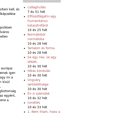
csillaghullás
teni kell, és
7 év 51 hét
lképzelése
Elfilozófálgatni egy
humanitárius
katasztrófáról
epülésen
10 év 25 hét
őváros
Normálisból
tetlen
normálisba
10 év 28 hét
Tartalom és forma
10 év 28 hét
Se egy név, se egy
idézet,
10 év 30 hét
 európai
Hibás kiindulás
geinek igen
10 év 30 hét
hogy mi a
Ungváry
n kívül
sértődöttsége
,
10 év 30 hét
ogbiztonság
Én is számolok
 az egyént,
10 év 32 hét
lene a
Ismétlés
10 év 33 hét
1. Nem írtam, hogy a