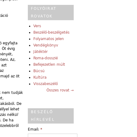
FOLYÓIRAT
záció
ROVATOK
Vers
Beszélő-beszélgetés
Folyamatos jelen
ó egyfajta
Vendégkönyv
a.
Öt évig
Játéktér
ményét,
Roma-dosszié
nteni. Az,
Befejezetlen múlt
 azt
az
Búcsú
 majd az öt
Kultúra
Visszabeszélő
Összes rovat →
k nem tudják
t,
 lakásból. De
llyel lehet
BESZÉLŐ
zás nélkül
HÍRLEVÉL
ó.
De ha
közelebbről
Email:
*