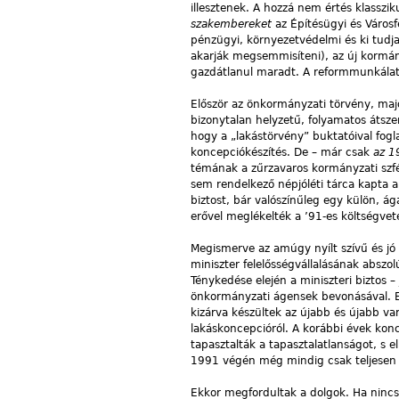
illesztenek. A hozzá nem értés klassz
szakembereket
az Építésügyi és Városf
pénzügyi, környezetvédelmi és ki tudj
akarják megsemmisíteni), az új kormán
gazdátlanul maradt. A reformmunkálato
Először az önkormányzati törvény, majd
bizonytalan helyzetű, folyamatos átsze
hogy a „lakástörvény” buktatóival fog
koncepciókészítés. De – már csak
az 1
témának a zűrzavaros kormányzati szfé
sem rendelkező népjóléti tárca kapta a
biztost, bár valószínűleg egy külön, á
erővel meglékelték a ’91-es költségveté
Megismerve az amúgy nyílt szívű és jó s
miniszter felelősségvállalásának abszo
Ténykedése elején a miniszteri biztos 
önkormányzati ágensek bevonásával. Ez
kizárva készültek az újabb és újabb va
lakáskoncepcióról. A korábbi évek kon
tapasztalták a tapasztalatlanságot, s e
1991 végén még mindig csak teljesen z
Ekkor megfordultak a dolgok. Ha nincs