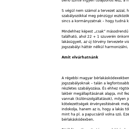
bérlő szinte ingyen tulajdonos lesz, a 
S végül nem számol a tervezet azzal, ho
szabályozókkal meg pénzügyi eszközökke
sincs a kormányzatnak – hogy tudná kez
Mindehhez képest „csak” másodrendű 
található, ahol 22 + 1 szuverén önkor
lakásügyeit,
az új törvény tervezete vi
jogszabályi háttér nélkül harmonizálni,
Amit elvárhatnánk
A régebbi magyar bérlakáskódexekben 
jogszabályoknak – talán a legfontosabb
részletes szabályozása. És ehhez rögt
lakbér megállapításának alapja,
mit fe
vannak (különszolgáltatások), milyen jo
kötelezettségek érvényesítésének melye
indokolja, hanem az is, hogy a lakás t
mint ha pl. a papucsáról volna szó. E
bérlakáskódexben.