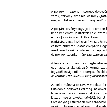
A Belügyminisztérium szorgos dolgozói 
várt új törvény címe alá, és benyújtott
megszüntetve – „Lakástörvényként” fo
A polgári törvénykönyv jó értelemben k
néhány elemét illesztették bele, ezért 
éppen jócskán megritkítva. Laza mozdula
eladására vonatkozó szabályokat, hogy
ez nem annyira tudatos elképzelés jeg
azért, mert csak tényleges koncepció 
és melyek az önkormányzati szinten s
A tervezet azonban más meglepetéssel 
egymással a lakókat, az önkormányzatok
fogyatékosságairól. A beterjesztés elő
önkormányzati lakásuk megvásárlásár
Az önkormányzatok tavaly megkapták a 
tulajdon a bérlőket illeti meg, az önko
lakásprivatizációt heves viták kíséri
látszik –
egyértelműen döntött,
bár st
tevékenysége tükrében mindenesetre elg
válók többsége még állami munkahelyen