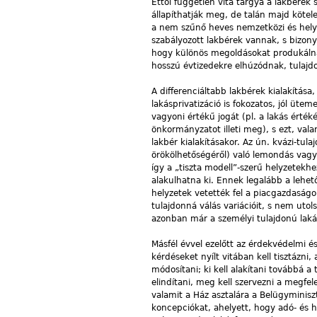
Ettől független vita tárgya a lakbérek
állapíthatják meg, de talán majd köte
a nem szűnő heves nemzetközi és hely
szabályozott lakbérek vannak, s bizony 
hogy különös megoldásokat produkálna
hosszú évtizedekre elhúzódnak, tulajd
A differenciáltabb lakbérek kialakítása,
lakásprivatizáció is fokozatos, jól üte
vagyoni értékű jogát (pl. a lakás érté
önkormányzatot illeti meg), s ezt, vala
lakbér kialakításakor. Az ún. kvázi-tulaj
örökölhetőségéről) való lemondás vagy 
így a „tiszta modell”-szerű helyzetek
alakulhatna ki. Ennek legalább a lehet
helyzetek vetették fel a piacgazdaságo
tulajdonná válás variációit, s nem uto
azonban már a személyi tulajdonú laká
Másfél évvel ezelőtt az érdekvédelmi é
kérdéseket nyílt vitában kell tisztázni
módosítani; ki kell alakítani továbbá a
elindítani, meg kell szervezni a megfe
valamit a Ház asztalára a Belügyminis
koncepciókat, ahelyett, hogy adó- és hi