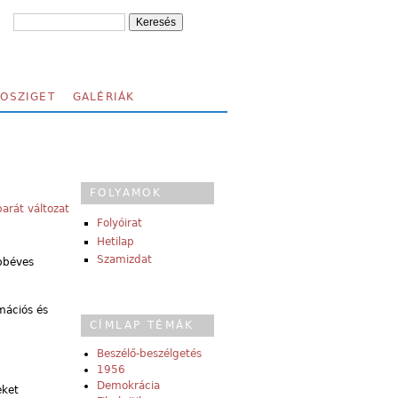
FOSZIGET
GALÉRIÁK
FOLYAMOK
arát változat
Folyóirat
Hetilap
Szamizdat
öbbéves
mációs és
CÍMLAP TÉMÁK
Beszélő-beszélgetés
1956
Demokrácia
eket