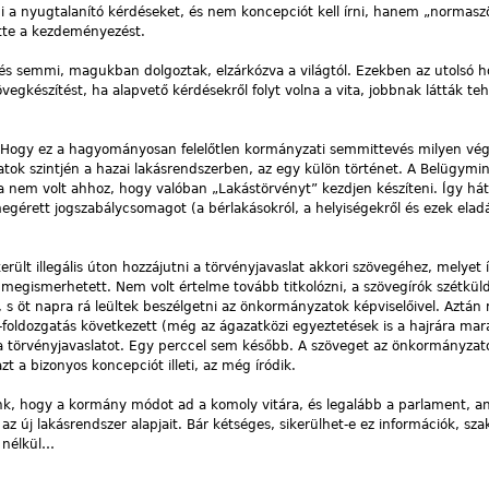
enni a nyugtalanító kérdéseket, és nem koncepciót kell írni, hanem „normasz
tte a kezdeményezést.
 és semmi, magukban dolgoztak, elzárkózva a világtól. Ezekben az utolsó
egkészítést, ha alapvető kérdésekről folyt volna a vita, jobbnak látták te
el. Hogy ez a hagyományosan felelőtlen kormányzati semmittevés milyen vé
ok szintjén a hazai lakásrendszerben, az egy külön történet. A Belügymi
ja nem volt ahhoz, hogy valóban „Lakástörvényt” kezdjen készíteni. Így hát
gérett jogszabálycsomagot (a bérlakásokról, a helyiségekről és ezek elad
ült illegális úton hozzájutni a törvényjavaslat akkori szövegéhez, melyet í
megismerhetett. Nem volt értelme tovább titkolózni, a szövegírók szétkü
, s öt napra rá leültek beszélgetni az önkormányzatok képviselőivel. Aztán
-foldozgatás következett (még az ágazatközi egyeztetések is a hajrára mar
 törvényjavaslatot. Egy perccel sem később. A szöveget az önkormányzato
t a bizonyos koncepciót illeti, az még íródik.
 hogy a kormány módot ad a komoly vitára, és legalább a parlament, an
az új lakásrendszer alapjait. Bár kétséges, sikerülhet-e ez információk, szak
 nélkül…