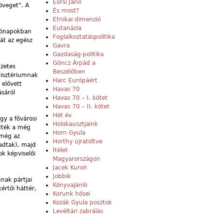
Eörsi Janó
öveget”. A
És most?
Etnikai dimenzió
Eutanázia
 hónapokban
Foglalkoztatáspolitika
hát az egész
Gavra
Gazdaság-politika
Göncz Árpád a
gzetes
Beszélőben
nisztériumnak
Harc Európáért
 elővett
Havas 70
ásáról
Havas 70 – I. kötet
Havas 70 – II. kötet
Hét év
gy a fővárosi
Holokausztjaink
ldték a még
Horn Gyula
 még az
Horthy újratöltve
adtak), majd
Ítélet
k képviselői
Magyarországon
Jacek Kuroń
Jobbik
nak pártjai
Könyvajánló
értői háttér,
Korunk hősei
Kozák Gyula posztok
Levéltári zabrálás