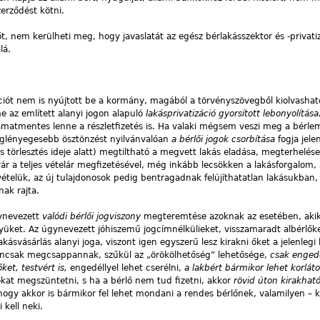
erződést kötni.
tőt, nem kerülheti meg, hogy javaslatát az egész bérlakásszektor és -privati
lá.
pciót nem is nyújtott be a kormány, magából a törvényszövegből kiolvashat
e az említett alanyi jogon alapuló
lakásprivatizáció gyorsított lebonyolítás
g kamatmentes lenne a részletfizetés is. Ha valaki mégsem veszi meg a bérle
eglényegesebb ösztönzést nyilvánvalóan
a bérlői jogok csorbítása
fogja jele
törlesztés ideje alatt) megtiltható a megvett lakás eladása, megterhelése
r a teljes vételár megfizetésével, még inkább lecsökken a lakásforgalom, 
ételük, az új tulajdonosok pedig bentragadnak felújíthatatlan lakásukban,
nak rajta.
ynevezett
valódi bérlői jogviszony
megteremtése azoknak az esetében, aki
ket. Az úgynevezett jóhiszemű jogcímnélkülieket, visszamaradt albérlőke
akásvásárlás alanyi joga, viszont igen egyszerű lesz kirakni őket a jelenlegi
igencsak megcsappannak, szűkül az „örökölhetőség” lehetősége,
csak engedé
ket, testvért is,
engedéllyel lehet cserélni,
a lakbért bármikor lehet korláto
okat megszüntetni, s ha a bérlő nem tud fizetni, akkor
rövid úton kirakhat
z, hogy akkor is bármikor fel lehet mondani a rendes bérlőnek, valamilyen – 
kell neki.