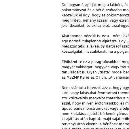
De hogyan állapítják meg a lakbért, é
önkormányzat és a bérlő
szabadon
meg
képzeljük el úgy, hogy az önkormányza
meghirdeti, néhány százan
vagy ezren 
jelentkezőket, és aki az első, azzal e
Akárhonnan nézzük is, ez a – némi la
egy normál tulajdonosi eljárásra. Egy 
megszüntetik a lakásügy hatósági sza
közszolgálati hivataloknak, ha a polgár 
Elhibázott-e ez a paragrafusokban meg
magyar valóságot, negyven vagy tán s
tanulságait is. Olyan „tiszta” modellb
az MSZMP KB és az OT ún. „A variánsai
Nem számol a tervezet azzal, hogy egy
jutni vagy lakásukat fenntartani (nemc
struktúraváltás megvalósíthatatlan a n
azzal, hogy milyen erőforrásokból és m
típusú panelmonstrumokat vagy a telje
nem kiutalással jutott bérleményéhez,
kisajátítás után kapta), majd saját erőb
törvényi úton elvenni a bérlőnek maradt