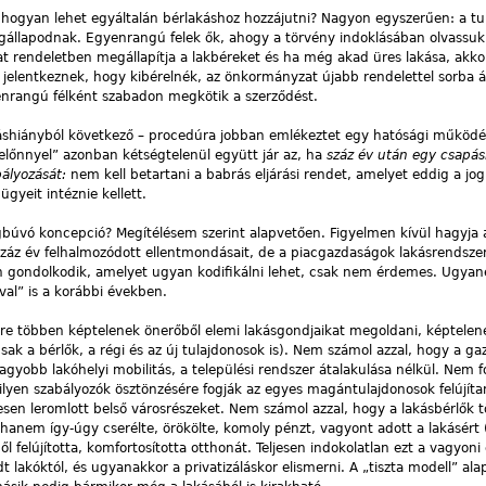
s hogyan lehet egyáltalán bérlakáshoz hozzájutni? Nagyon egyszerűen: a tu
állapodnak. Egyenrangú felek ők, ahogy a törvény indoklásában olvassuk
t rendeletben megállapítja a lakbéreket és ha még akad üres lakása, akko
jelentkeznek, hogy kibérelnék, az önkormányzat újabb rendelettel sorba áll
gyenrangú félként szabadon megkötik a szerződést.
káshiányból következő – procedúra jobban emlékeztet egy hatósági működé
„előnnyel” azonban kétségtelenül együtt jár az, ha
száz év után egy csapás
bályozását:
nem kell betartani a babrás eljárási rendet, amelyet eddig a jog 
ügyeit intéznie kellett.
búvó koncepció? Megítélésem szerint alapvetően. Figyelmen kívül hagyja 
záz év felhalmozódott ellentmondásait, de a piacgazdaságok lakásrendsze
en gondolkodik, amelyet ugyan kodifikálni lehet, csak nem érdemes. Ugyane
val” is a korábbi években.
re többen képtelenek önerőből elemi lakásgondjaikat megoldani, képtelen
sak a bérlők, a régi és az új tulajdonosok is). Nem számol azzal, hogy a ga
agyobb lakóhelyi mobilitás, a települési rendszer átalakulása nélkül. Nem f
ilyen szabályozók ösztönzésére fogják az egyes magántulajdonosok felújítan
sen leromlott belső városrészeket. Nem számol azzal, hogy a lakásbérlők 
 hanem így-úgy cserélte, örökölte, komoly pénzt, vagyont adott a lakásért
ől felújította, komfortosította otthonát. Teljesen indokolatlan ezt a vagyoni
 lakóktól, és ugyanakkor a privatizáláskor elismerni. A „tiszta modell” ala