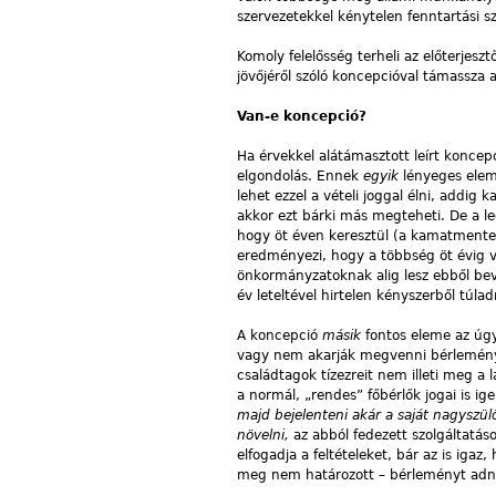
szervezetekkel kénytelen fenntartási sz
Komoly felelősség terheli az előterjesz
jövőjéről szóló koncepcióval támassza a
Van-e koncepció?
Ha érvekkel alátámasztott leírt konce
elgondolás. Ennek
egyik
lényeges elem
lehet ezzel a vételi joggal élni, addi
akkor ezt bárki más megteheti. De a l
hogy öt éven keresztül (a kamatmentes 
eredményezi, hogy a többség öt évig vá
önkormányzatoknak alig lesz ebből bev
év leteltével hirtelen kényszerből túlad
A koncepció
másik
fontos eleme az úg
vagy nem akarják megvenni bérleményü
családtagok tízezreit nem illeti meg a l
a normál, „rendes” főbérlők jogai is 
majd bejelenteni akár a saját nagyszülő
növelni,
az abból fedezett szolgáltatás
elfogadja a feltételeket, bár az is iga
meg nem határozott – bérleményt adni 