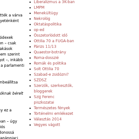
Liberalizmus a 3K-ban
LMPM
Menekültügy
tték a várva
Nekrológ
ilyeténként
Oktatáspolitika
op-ed
Összetorlódott idő
kódexek
Ottilia 70 a FUGA-ban
en – csak
Párizs 11/13
lakások
Quaestor-botrány
sem szerint
Roma-dosszié
ot –, inkább
Romák és politika
 a parlamenti
Solt Ottilia 70
Szabad-e zsidózni?
SZDSZ
mbeállítsa
Szerzők, szerkesztők,
bloggerek
akóknak bérelt
Szijj Ferenc
piszkozatai
Természetes fények
y ez a
Történelmi emlékezet
Választás 2014
ban – úgy
Vegyes vágott
iós
jdonossá
magánpiaci