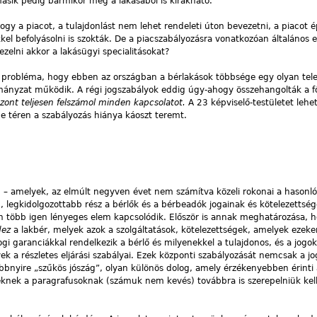
másik pedig bármikor még a lakásából is kirakható.
gy a piacot, a tulajdonlást nem lehet rendeleti úton bevezetni, a piacot épí
l befolyásolni is szokták. De a piacszabályozásra vonatkozóan általános e
elni akkor a lakásügyi specialitásokat?
probléma, hogy ebben az országban a bérlakások többsége egy olyan tel
mányzat működik. A régi jogszabályok eddig úgy-ahogy összehangolták a f
szont teljesen felszámol minden kapcsolatot.
A 23 képviselő-testületet lehe
 e téren a szabályozás hiánya káoszt teremt.
– amelyek, az elmúlt negyven évet nem számítva közeli rokonai a hasonló
, legkidolgozottabb rész a bérlők és a bérbeadók jogainak és kötelezettsé
ön több igen lényeges elem kapcsolódik. Először is annak meghatározása, 
dez
a lakbér, melyek azok a szolgáltatások, kötelezettségek, amelyek ezeke
gi garanciákkal rendelkezik a bérlő és milyenekkel a tulajdonos, és a jogok
k a részletes eljárási szabályai. Ezek központi szabályozását nemcsak a j
öbbnyire „szűkös jószág”, olyan különös dolog, amely érzékenyebben érinti
zeknek a paragrafusoknak (számuk nem kevés) továbbra is szerepelniük kel