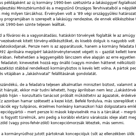
ikus példájaként az új kormány 1990-ben
szétszórta a lakásüggyel foglalkoz
ejlesztési Minisztériumból és a megszűnő Országos Tervhivatalból a népjólét
a még milyen tárcákhoz. Érvényben volt a ’89 végi országgyűlési határozat
y programjában is szerepelt a lakásügy rendezése, de ennek előkészítése 
k 1990-ben szinte teljesen leálltak.
 a fővárosi és a vagyonátadási, hatásköri törvények foglalták le az amúgy 
rvezéseknek kitett törvény-előkészítőket, és kisebb dolguk is nagyobb volt
lalatoskodjanak. Persze nem is az apparátusok, hanem a kormány feladata l
991 áprilisára megígért
lakástörvénytervezet végett is – gazdát kellett kere
rában. Feltehetően a leggyengébb láncszem elve alapján az erre egyetlen
 feladatot; kineveztek hozzá egy önálló (vagyis minden hátteret nélkülöző) 
gazatközi stábbal rendelkező kormánybiztos is kevés lett volna. A pártok pe
s vitájában a „lakáshivatal” felállításának gondolatát.
zándékú, de a feladatra teljesen alkalmatlan miniszteri biztost, valamint a
lút hiányát, ekkor már tudni lehetett, hogy áprilisban nem lesz „Lakástörvé
– jobb híján – konzultatív tanácsot próbált működtetni az ágazatok, érdekv
 azonban hamar szétesett a kezei közt. Befelé fordulva, más szereplőket
riációk egy tulipános, érzelmes honleány kamaszkori házi dolgozataira eml
cepciógyártói – mert persze ki mások képviselnék ma is a tárcákat – meg
l is fogyott türelmük, ami pedig a korábbi elvtársi várakozás ideje alatt meg
öld (vagy piros-fehér-zöld) koncepciómorzsák léteztek, más semmi.
 a kormányrúdhoz jutott pártoknak koncepciójuk (sőt az ellenzékben ülők