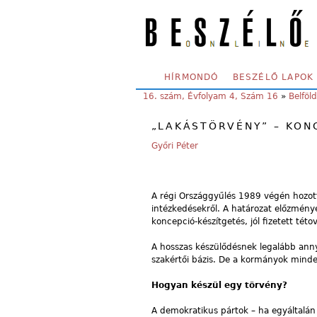
Skip to main content
SECONDARY MENU
HÍRMONDÓ
BESZÉLŐ LAPOK
YOU ARE HERE:
16. szám, Évfolyam 4, Szám 16
»
Belföld
„LAKÁSTÖRVÉNY” – KON
Győri Péter
A régi Országgyűlés 1989 végén hozott
intézkedésekről. A határozat előzmény
koncepció-készítgetés, jól fizetett této
A hosszas készülődésnek legalább anny
szakértői bázis. De a kormányok mindedd
Hogyan készül egy törvény?
A demokratikus pártok – ha egyáltalán 