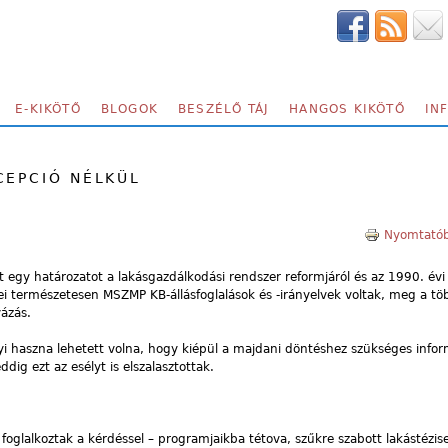
E-KIKÖTŐ
BLOGOK
BESZÉLŐ TÁJ
HANGOS KIKÖTŐ
IN
CEPCIÓ NÉLKÜL
Nyomtatób
 egy határozatot a lakásgazdálkodási rendszer reformjáról és az 1990. évi
ei természetesen MSZMP KB-állásfoglalások és -irányelvek voltak, meg a t
vázás.
i haszna lehetett volna, hogy kiépül a majdani döntéshez szükséges infor
ig ezt az esélyt is elszalasztottak.
foglalkoztak a kérdéssel – programjaikba tétova, szűkre szabott lakástézis