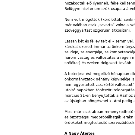
hozakodtak elő ilyennel), félre kell t
Belügyminisztérium szűk csapata átve
Nem volt mögöttük (körülöttük) senki
már valóban csak „zavarta” volna a szöv
szöveggyártást szigorúan titkosítani.
Lassan két és fél év telt el – semmiv
károkat okozott immár az önkormányzat
se ideje, se energiája, se kompetenciá
három vastag és változtatásra régen me
szólókat) és ezeken dolgozott tovább.
A beterjesztést megelőző hónapban siker
önkormányzatok néhány képviselője is 
nem egyeztetett „szakértői változatot”
utolsó napokban többszöri toldozgatás
március 31-én benyújtották a Házhoz a
az újságban böngészhetik. Ami pedig az
Most már csak abban reménykedhetünk,
és bizottságai megpróbálhatják lerakni 
érdekeket megtestesítő szerveződések
A Nagy Átejtés