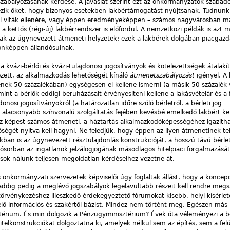
 szabályozásának kérdése. A javaslat szerint ezt az önkormányzatok szabad
lezik őket, hogy bizonyos esetekben lakbértámogatást nyújtsanak. Tudnunk 
i viták ellenére, vagy éppen eredményeképpen – számos nagyvárosban ma i
a kettős (régi-új) lakbérrendszer is előfordul. A nemzetközi példák is azt m
k az úgynevezett átmeneti helyzetek: ezek a lakbérek dolgában piacgazd
onképpen állandósulnak.
 a kvázi-bérlői és kvázi-tulajdonosi jogosítványok és kötelezettségek átalakí
mezett, az alkalmazkodás lehetőségét kínáló
átmenetszabályozást
igényel. A 
kének 50 százalékában) egységesen el kellene ismerni (a másik 50 százalék 
mint a bérlők eddigi beruházásait érvényesíteni kellene a lakásvételár és a
donosi jogosítványokról (a határozatlan időre szóló bérletről, a bérleti jog
alacsonyabb színvonalú szolgáltatás fejében kevésbé emelkedő lakbért kell
hez képest számos átmeneti, a háztartás alkalmazkodóképességéhez igazítha
őségét nyitva kell hagyni. Ne feledjük, hogy éppen az ilyen átmenetinek te
kban is az úgynevezett résztulajdonlás konstrukcióját, a hosszú távú bérle
lsósorban az ingatlanok jelzálogjogának másodlagos hitelpiaci forgalmazásá
sok nálunk teljesen megoldatlan kérdéseihez vezetne át.
s önkormányzati szervezetek képviselői úgy foglaltak állást, hogy a koncepc
, addig pedig a meglévő jogszabályok legelavultabb részeit kell rendre megs
 törvénykezéshez illeszkedő érdekegyeztető fórumokat kisebb, helyi kísérlet
lelő információs és szakértői bázist. Mindez nem történt meg. Egészen más 
ztérium. És min dolgozik a Pénzügyminisztérium? Évek óta véleményezi a b
telkonstrukciókat dolgoztatna ki, amelyek nélkül sem az építés, sem a felú