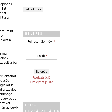
lajdonos
. Ezt
r ezt
ítja a
sre, mint
BELÉPÉS
ra
előírt a
Felhasználói név:
*
a mai
Jelszó:
*
reinek
z volt a baj
ek lakáshoz
Regisztráció
zdasági
Elfelejtett jelszó
oglakozik
i a szovjet
többsége
 (vagy éppen
 értéket
FRISS
pján az egyik
HOZZÁSZÓLÁSOK