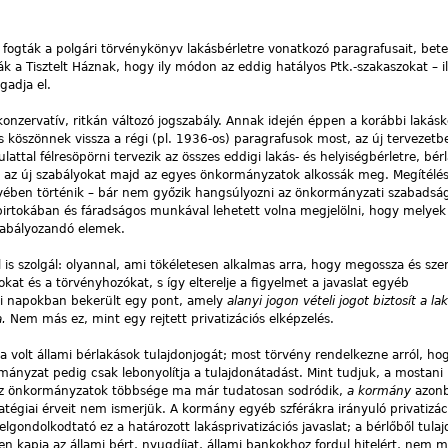
fogták a polgári törvénykönyv lakásbérletre vonatkozó paragrafusait, bete
ák a Tisztelt Háznak, hogy ily módon az eddig hatályos Ptk.-szakaszokat – 
gadja el.
onzervatív, ritkán változó jogszabály. Annak idején éppen a korábbi lakás
is köszönnek vissza a régi (pl. 1936-os) paragrafusok most, az új tervezetb
ttal félresöpörni tervezik az összes eddigi lakás- és helyiségbérletre, bér
 az új szabályokat majd az egyes önkormányzatok alkossák meg. Megítélé
yében történik – bár nem győzik hangsúlyozni az önkormányzati szabadság
birtokában és fáradságos munkával lehetett volna megjelölni, hogy melyek
zabályozandó elemek.
is szolgál: olyannal, ami tökéletesen alkalmas arra, hogy megossza és sze
at és a törvényhozókat, s így elterelje a figyelmet a javaslat egyéb
tti napokban bekerült egy pont, amely
alanyi jogon vételi jogot biztosít a l
a.
Nem más ez, mint egy rejtett privatizációs elképzelés.
volt állami bérlakások tulajdonjogát; most törvény rendelkezne arról, hog
rmányzat pedig csak lebonyolítja a tulajdonátadást. Mint tudjuk, a mostani
k, az önkormányzatok többsége ma már tudatosan sodródik,
a kormány
azon
ratégiai érveit nem ismerjük. A kormány egyéb szférákra irányuló privatizác
ondolkodtató ez a határozott lakásprivatizációs javaslat; a bérlőből tula
 kapja az állami bért, nyugdíjat, állami bankokhoz fordul hitelért, nem 