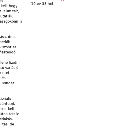
on
10 év 33 hét
kell, hogy –
s limitált,
utatják,
aságokban is
tása, de a
bérlők
viszont az
 fizetendő
ene fizetni,
tó variáció
kintett
t és
t. Mindez
ionális
züntetni,
eket kell
úton tett le
érlakás-
jítás, de