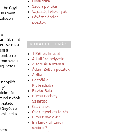
Filmkritika
ó
Szociálpolitika
i, belügyi,
Vajdasági viszonyok
 is (most
Révész Sándor
teljesen
posztok
is
 annál, mint
KORÁBBI TÉMÁK
ett volna a
sni a
1956-os Intézet
 emberrel
A kultúra helyzete
miniszteri
A sors és a számla
dig közös
Ádám Zoltán posztok
Afrika
Beszélő a
 népjóléti
Klubrádióban
ny”.
Biszku Béla
édelmi és
Búcsú Borbély
 mindinkább
Szilárdtól
ékeztető
Csak a szél
rökönyödve
Csak egyetlen forrás
volt nekik.
Elmúlt nyolc év
Én kinek állítanék
szobrot?
 sem