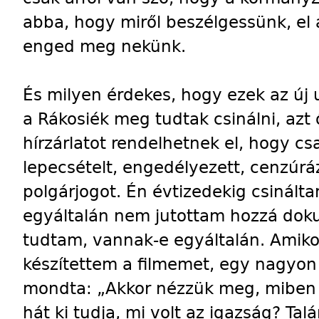
abba, hogy miről beszélgessünk, el 
enged meg nekünk.
És milyen érdekes, hogy ezek az új 
a Rákosiék meg tudtak csinálni, azt
hírzárlatot rendelhetnek el, hogy cs
lepecsételt, engedélyezett, cenzúrá
polgárjogot. Én évtizedekig csinált
egyáltalán nem jutottam hozzá dok
tudtam, vannak-e egyáltalán. Amikor
készítettem a filmemet, egy nagyo
mondta: „Akkor nézzük meg, miben t
hát ki tudja, mi volt az igazság? Talá