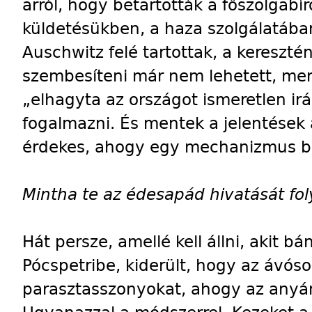
arról, hogy betartották a főszolgabír
küldetésükben, a haza szolgálatába
Auschwitz felé tartottak, a kereszté
szembesíteni már nem lehetett, mert
„elhagyta az országot ismeretlen ir
fogalmazni. És mentek a jelentések
érdekes, ahogy egy mechanizmus b
Mintha te az édesapád hivatását fol
Hát persze, amellé kell állni, akit 
Pócspetribe, kiderült, hogy az ávós
parasztasszonyokat, ahogy az anyá