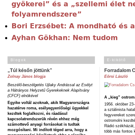
gyökerei” és a „szellemi élet 
folyamrendszere”
Bori Erzsébet: A mondható és a
Ayhan Gökhan: Nem tudom
Blogok
E-kikötő
„Túl későn jöttünk”
Forradalom 
Zolnay János blogja
Eörsi László
Beszélő-beszélgetés Ujlaky Andrással az Esélyt
a Hátrányos Helyzetű Gyerekeknek Alapítvány
(CFCF) elnökével
A „kieg” ostrom
Egyike voltál azoknak, akik Magyarországra
1956. október 23-
hazatérve roma, esélyegyenlőségi ügyekkel
a sztálinista hat
kezdtek foglalkozni, és ráadásul
fegyvereket szere
kapcsolatrendszerük révén ehhez még
ostromolni kezdt
számottevő anyagi forrásokat is tudtak
Rádió székházát,
mozgósítani. Mi indított téged arra, hogy a
több más fontos 