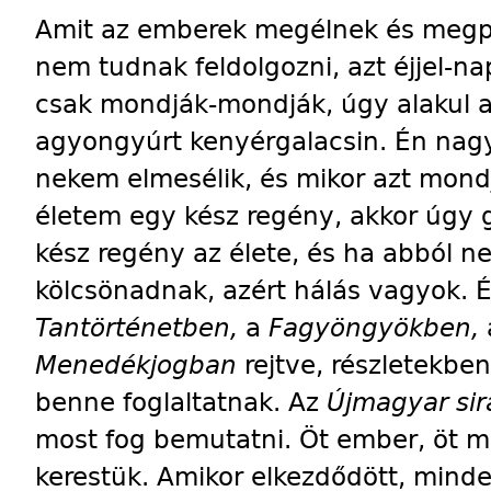
Amit az emberek megélnek és megpr
nem tudnak feldolgozni, azt éjjel-
csak mondják-mondják, úgy alakul a
agyongyúrt kenyérgalacsin. Én nagy
nekem elmesélik, és mikor azt mondjá
életem egy kész regény, akkor úgy
kész regény az élete, és ha abból n
kölcsönadnak, azért hálás vagyok. É
Tantörténetben,
a
Fagyöngyökben,
Menedékjogban
rejtve, részletekbe
benne foglaltatnak. Az
Újmagyar si
most fog bemutatni. Öt ember, öt má
kerestük. Amikor elkezdődött, minde