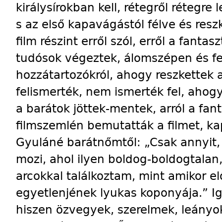
királysírokban kell, rétegről rétegre 
s az első kapavágástól félve és resz
film részint erről szól, erről a fanta
tudósok végeztek, álomszépen és fe
hozzátartozókról, ahogy reszkettek 
felismerték, nem ismerték fel, aho
a barátok jöttek-mentek, arról a fan
filmszemlén bemutatták a filmet, ka
Gyuláné barátnőmtől: „Csak annyit,
mozi, ahol ilyen boldog-boldogtalan,
arcokkal találkoztam, mint amikor el
egyetlenjének lyukas koponyája.” Ig
hiszen özvegyek, szerelmek, leányok