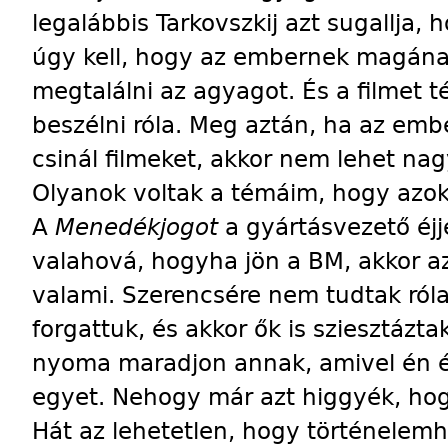
legalábbis Tarkovszkij azt sugallja, 
úgy kell, hogy az embernek magának
megtalálni az agyagot. És a filmet t
beszélni róla. Meg aztán, ha az emb
csinál filmeket, akkor nem lehet nag
Olyanok voltak a témáim, hogy azokat
A
Menedékjogot
a gyártásvezető éjj
valahová, hogyha jön a BM, akkor a
valami. Szerencsére nem tudtak ról
forgattuk, és akkor ők is sziesztázt
nyoma maradjon annak, amivel én 
egyet. Nehogy már azt higgyék, hog
Hát az lehetetlen, hogy történelemh