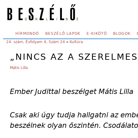
Skip to main content
SECONDARY MENU
HÍRMONDÓ
BESZÉLŐ LAPOK
E-KIKÖTŐ
BLOGOK
YOU ARE HERE:
24. szám, Évfolyam 4, Szám 24
»
Kultúra
„NINCS AZ A SZERELME
Mátis Lilla
Ember Judittal beszélget Mátis Lilla
Csak aki úgy tudja hallgatni az embe
beszélnek olyan őszintén. Csodálat