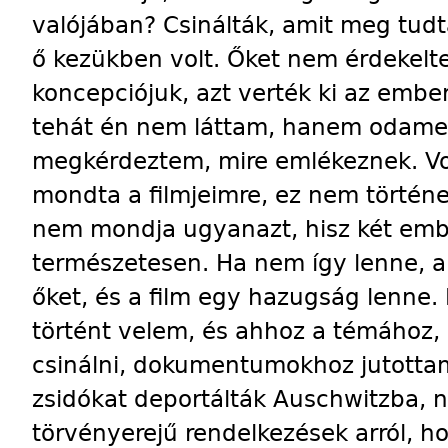
valójában? Csinálták, amit meg tudt
ő kezükben volt. Őket nem érdekelte
koncepciójuk, azt verték ki az em
tehát én nem láttam, hanem odame
megkérdeztem, mire emlékeznek. Volt
mondta a filmjeimre, ez nem törté
nem mondja ugyanazt, hisz két emb
természetesen. Ha nem így lenne, a
őket, és a film egy hazugság lenne.
történt velem, és ahhoz a témához, 
csinálni, dokumentumokhoz jutottam
zsidókat deportálták Auschwitzba, 
törvényerejű rendelkezések arról, h