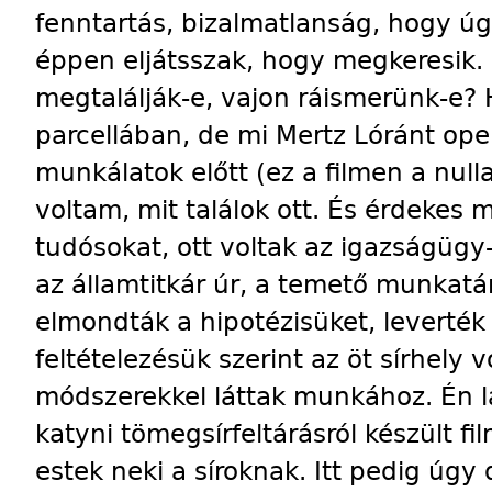
fenntartás, bizalmatlanság, hogy ú
éppen eljátsszak, hogy megkeresik.
megtalálják-e, vajon ráismerünk-e? 
parcellában, de mi Mertz Lóránt op
munkálatok előtt (ez a filmen a null
voltam, mit találok ott. És érdekes 
tudósokat, ott voltak az igazságügy-
az államtitkár úr, a temető munkatá
elmondták a hipotézisüket, leverték
feltételezésük szerint az öt sírhely
módszerekkel láttak munkához. Én 
katyni tömegsírfeltárásról készült f
estek neki a síroknak. Itt pedig úgy