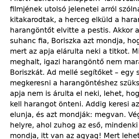
filmjének utolsó jelenetei arról szól
kitakarodtak, a herceg elküld a hara
harangöntőt elvitte a pestis. Akkor
suhanc fia, Boriszka azt mondja, ho
mert az apja elárulta neki a titkot. 
meghalt, igazi harangöntő nem mar
Boriszkát. Ad mellé segítőket – egy s
megkeresni a harangöntéshez szüks
apja nem is árulta el neki, lehet, ho
kell harangot önteni. Addig keresi 
elunja, és azt mondják: megvan. Vé
helyre, ahol zuhog az eső, mindenki 
mondja, itt van az agyag! Mert lehet