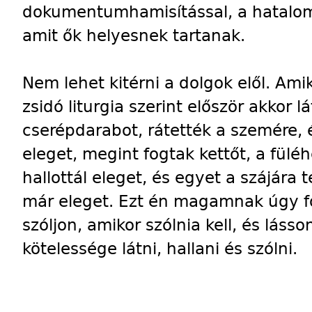
dokumentumhamisítással, a hatalo
amit ők helyesnek tartanak.
Nem lehet kitérni a dolgok elől. Am
zsidó liturgia szerint először akkor l
cserépdarabot, rátették a szemére, 
eleget, megint fogtak kettőt, a fülé
hallottál eleget, és egyet a szájára
t
már eleget. Ezt én magamnak úgy fo
szóljon, amikor szólnia kell, és lásson
kötelessége látni, hallani és szólni.