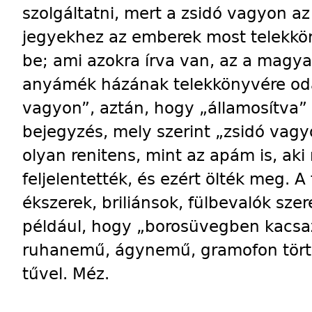
szolgáltatni, mert a zsidó vagyon a
jegyekhez az emberek most telekkö
be; ami azokra írva van, az a magya
anyámék házának telekkönyvére oda
vagyon”, aztán, hogy „államosítva” 
bejegyzés, mely szerint „zsidó vag
olyan renitens, mint az apám is, aki
feljelentették, és ezért ölték meg. A
ékszerek, briliánsok, fülbevalók sze
például, hogy „borosüvegben kacsaz
ruhanemű, ágynemű, gramofon tört
tűvel. Méz.