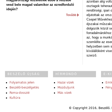
magyarországi közéletnek ebbe a részébe
azonban alig volt
vesd bele magad valamikor az ezredforduló
osztagok teheraut
idején?
rendőrségi, ipar
eljutottak az ors
Tovább
Csepel Művekhez 
éjszakai műszakot
dolgozók közül s
forradalmárokhoz.
az, hogy a munk
szemlélte az es
helyzetben sem s
kívülállóként vise
szerző.
BESZÉLŐ ÚJSÁG
HÍRMONDÓ
E-K
Folyamatos jelen
Hazai vizek
Eml
Beszélő-beszélgetés
Mozduljunk
Fény
Roma-dosszié
Más vizek
Kultúra
© Copyright 2016, Beszélő. 