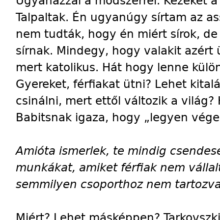
Ugyanazzal a módszerrel. Kezeket a fa
Talpaltak. Én ugyanúgy sírtam az as
nem tudták, hogy én miért sírok, de
sírnak. Mindegy, hogy valakit azért 
mert katolikus. Hát hogy lenne külö
Gyereket, férfiakat ütni? Lehet kitalá
csinálni, mert ettől változik a vilá
Babitsnak igaza, hogy „legyen vég
Amióta ismerlek, te mindig csendes
munkákat, amiket férfiak nem vállalt
semmilyen csoporthoz nem tartozva,
Miért? Lehet másképpen? Tarkovszk