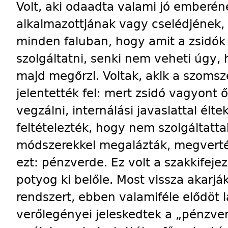
Volt, aki odaadta valami jó emberé
alkalmazottjának vagy cselédjének, 
minden faluban, hogy amit a zsidók 
szolgáltatni, senki nem veheti úgy,
majd megőrzi. Voltak, akik a szomsz
jelentették fel: mert zsidó vagyont ő
vegzálni, internálási javaslattal élte
feltételezték, hogy nem szolgáltatt
módszerekkel megalázták, megverté
ezt: pénzverde. Ez volt a szakkifejez
potyog ki belőle. Most vissza akarják
rendszert, ebben valamiféle elődöt l
verőlegényei jeleskedtek a „pénzver