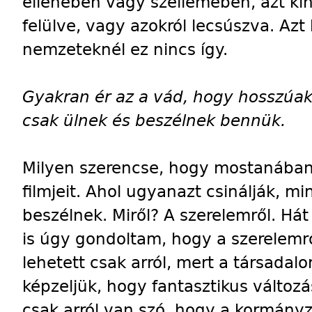
ellenében vagy szellemében, azt kih
felülve, vagy azokról lecsúszva. Az
nemzeteknél ez nincs így.
Gyakran ér az a vád, hogy hosszúak 
csak ülnek és beszélnek bennük.
Milyen szerencse, hogy mostanában
filmjeit. Ahol ugyanazt csinálják, mi
beszélnek. Miről? A szerelemről. Hát
is úgy gondoltam, hogy a szerelemrő
lehetett csak arról, mert a társadal
képzeljük, hogy fantasztikus változá
csak arról van szó, hogy a kormányz