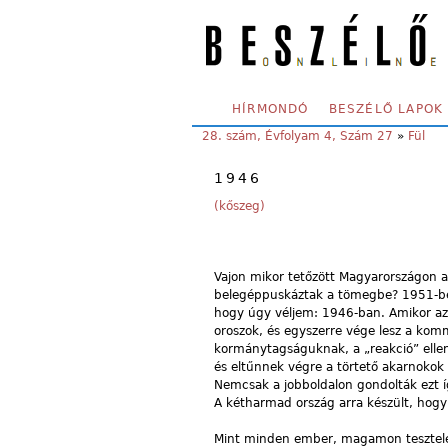
Skip to main content
SECONDARY MENU
HÍRMONDÓ
BESZÉLŐ LAPOK
YOU ARE HERE:
28. szám, Évfolyam 4, Szám 27
»
Fül
1946
(kőszeg)
Vajon mikor tetőzött Magyarországon 
belegéppuskáztak a tömegbe? 1951-ben
hogy úgy véljem: 1946-ban. Amikor az 
oroszok, és egyszerre vége lesz a kom
kormánytagságuknak, a „reakció” ellen
és eltűnnek végre a törtető akarnokok
Nemcsak a jobboldalon gondolták ezt í
A kétharmad ország arra készült, hog
Mint minden ember, magamon tesztelem 