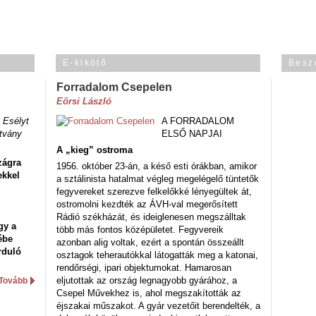
E-kikötő
Besz
Forradalom Csepelen
Eörsi László
 Esélyt
A FORRADALOM
tvány
ELSŐ NAPJAI
A „kieg” ostroma
zágra
1956. október 23-án, a késő esti órákban, amikor
ekkel
a sztálinista hatalmat végleg megelégelő tüntetők
fegyvereket szerezve felkelőkké lényegültek át,
ostromolni kezdték az ÁVH-val megerősített
Rádió székházát, és ideiglenesen megszálltak
gy a
több más fontos középületet. Fegyvereik
ébe
azonban alig voltak, ezért a spontán összeállt
rduló
osztagok teherautókkal látogatták meg a katonai,
rendőrségi, ipari objektumokat. Hamarosan
eljutottak az ország legnagyobb gyárához, a
Tovább
Csepel Művekhez is, ahol megszakították az
éjszakai műszakot. A gyár vezetőit berendelték, a