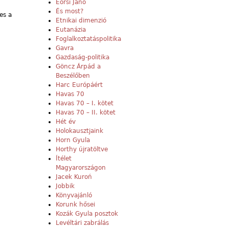
Eörsi Janó
És most?
es a
Etnikai dimenzió
Eutanázia
Foglalkoztatáspolitika
Gavra
Gazdaság-politika
Göncz Árpád a
Beszélőben
Harc Európáért
Havas 70
Havas 70 – I. kötet
Havas 70 – II. kötet
Hét év
Holokausztjaink
Horn Gyula
Horthy újratöltve
Ítélet
Magyarországon
Jacek Kuroń
Jobbik
Könyvajánló
Korunk hősei
Kozák Gyula posztok
Levéltári zabrálás