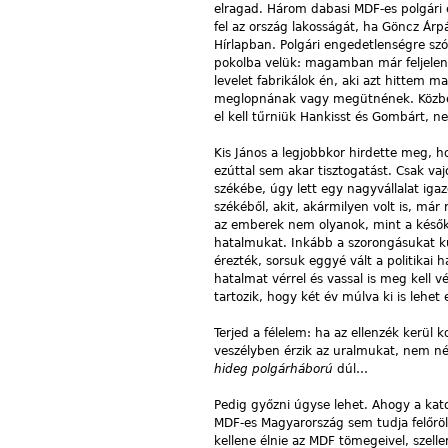
elragad. Három dabasi MDF-es polgári en
fel az ország lakosságát, ha Göncz Árp
Hírlapban. Polgári engedetlenségre szól
pokolba velük: magamban már feljelentő
levelet fabrikálok én, aki azt hittem 
meglopnának vagy megütnének. Közben 
el kell tűrniük Hankisst és Gombárt, ne
Kis János a legjobbkor hirdette meg, h
ezúttal sem akar tisztogatást. Csak va
székébe, úgy lett egy nagyvállalat igaz
székéből, akit, akármilyen volt is, már
az emberek nem olyanok, mint a késők
hatalmukat. Inkább a szorongásukat k
érezték, sorsuk eggyé vált a politikai 
hatalmat vérrel és vassal is meg kell 
tartozik, hogy két év múlva ki is lehet 
Terjed a félelem: ha az ellenzék kerül 
veszélyben érzik az uralmukat, nem né
hideg polgárháború
dúl…
Pedig győzni úgyse lehet. Ahogy a kato
MDF-es Magyarország sem tudja felőröl
kellene élnie az MDF tömegeivel, szel