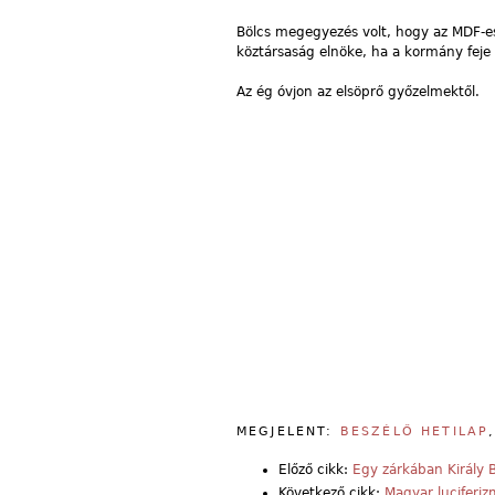
Bölcs megegyezés volt, hogy az MDF-es
köztársaság elnöke, ha a kormány feje 
Az ég óvjon az elsöprő győzelmektől.
MEGJELENT:
BESZÉLŐ HETILAP
Előző cikk:
Egy zárkában Király B
Következő cikk:
Magyar luciferi