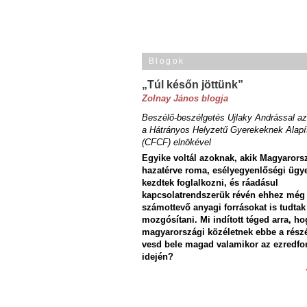
Blogok
„Túl későn jöttünk”
Zolnay János blogja
Beszélő-beszélgetés Ujlaky Andrással az
a Hátrányos Helyzetű Gyerekeknek Alapí
(CFCF) elnökével
Egyike voltál azoknak, akik Magyarors
hazatérve roma, esélyegyenlőségi ügy
kezdtek foglalkozni, és ráadásul
kapcsolatrendszerük révén ehhez még
számottevő anyagi forrásokat is tudtak
mozgósítani. Mi indított téged arra, ho
magyarországi közéletnek ebbe a rész
vesd bele magad valamikor az ezredfo
idején?