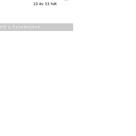
10 év 33 hét
élő a Facebookon