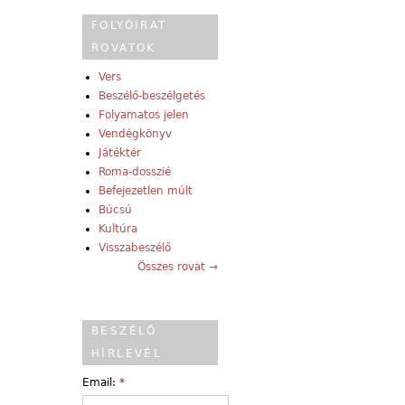
FOLYÓIRAT
ROVATOK
Vers
Beszélő-beszélgetés
Folyamatos jelen
Vendégkönyv
Játéktér
Roma-dosszié
Befejezetlen múlt
Búcsú
Kultúra
Visszabeszélő
Összes rovat →
BESZÉLŐ
HÍRLEVÉL
Email:
*