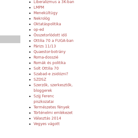
Liberalizmus a 3K-ban
LMPM
Menekültügy
Nekrológ
Oktatáspolitika
op-ed
Összetorlódott idő
Ottilia 70 a FUGA-ban
Párizs 11/13
Quaestor-botrány
Roma-dosszié
Romák és politika
Solt Ottilia 70
Szabad-e zsidózni?
SZDSZ
Szerzők, szerkesztők,
bloggerek
Szijj Ferenc
piszkozatai
Természetes fények
Történelmi emlékezet
Választás 2014
Vegyes vágott