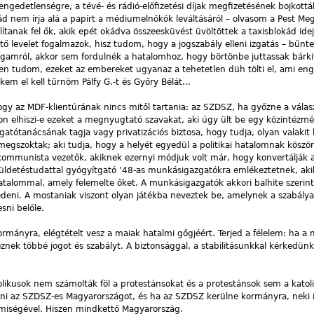
gedetlenségre, a tévé- és rádió-előfizetési díjak megfizetésének bojkottálá
ád nem írja alá a papírt a médiumelnökök leváltásáról – olvasom a Pest Me
ítanak fel ők, akik epét okádva összeesküvést üvöltöttek a taxisblokád ide
 levelet fogalmazok, hisz tudom, hogy a jogszabály elleni izgatás – bűntet
magamról, akkor sem fordulnék a hatalomhoz, hogy börtönbe juttassak bárkit
tudom, ezeket az embereket ugyanaz a tehetetlen düh tölti el, ami eng
kem el kell tűrnöm Pálfy G.-t és Győry Bélát...
ogy az MDF-klientúrának nincs mitől tartania: az SZDSZ, ha győzne a válas
jon elhiszi-e ezeket a megnyugtató szavakat, aki úgy ült be egy közintézmé
gatótanácsának tagja vagy privatizációs biztosa, hogy tudja, olyan valakit l
 megszoktak; aki tudja, hogy a helyét egyedül a politikai hatalomnak köszö
ommunista vezetők, akiknek ezernyi módjuk volt már, hogy konvertálják 
üldetéstudattal gyógyítgató ’48-as munkásigazgatókra emlékeztetnek, ak
hatalommal, amely felemelte őket. A munkásigazgatók akkori balhite szerint: 
védeni. A mostaniak viszont olyan játékba neveztek be, amelynek a szabálya
esni belőle.
kormányra, elégtételt vesz a maiak hatalmi gőgjéért. Terjed a félelem: ha a
znek többé jogot és szabályt. A biztonsággal, a stabilitásunkkal kérkedün
likusok nem számolták föl a protestánsokat és a protestánsok sem a katol
ni az SZDSZ-es Magyarországot, és ha az SZDSZ kerülne kormányra, neki 
lemiségével. Hiszen mindkettő Magyarország.