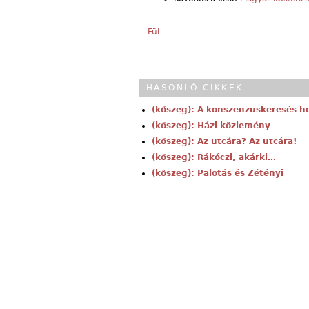
Fül
HASONLÓ CIKKEK
(kőszeg): A konszenzuskeresés 
(kőszeg): Házi közlemény
(kőszeg): Az utcára? Az utcára!
(kőszeg): Rákóczi, akárki…
(kőszeg): Palotás és Zétényi