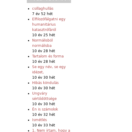
csillaghullás
7 év 52 hét
Elfilozófálgatni egy
humanitárius
katasztrófáról
10 év 25 hét
Normálisból
normálisba
10 év 28 hét
Tartalom és forma
10 év 28 hét
Se egy név, se egy
idézet,
10 év 30 hét
Hibás kiindulás
10 év 30 hét
Ungváry
sértődöttsége
10 év 30 hét
Én is számolok
10 év 32 hét
Ismétlés
10 év 33 hét
1. Nem írtam, hogy a