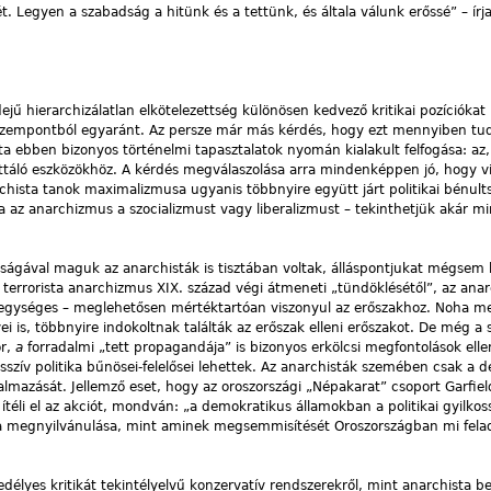
yét. Legyen a szabadság a hitünk és a tettünk, és általa válunk erőssé” – ír
jű hierarchizálatlan elkötelezettség különösen kedvező kritikai pozíciókat b
 szempontból egyaránt. Az persze már más kérdés, hogy ezt mennyiben tu
zta ebben bizonyos történelmi tapasztalatok nyomán kialakult felfogása: az
táló eszközökhöz. A kérdés megválaszolása arra mindenképpen jó, hogy vi
rchista tanok maximalizmusa ugyanis többnyire együtt járt politikai bénult
a az anarchizmus a szocializmust vagy liberalizmust – tekinthetjük akár mi
tságával maguk az anarchisták is tisztában voltak, álláspontjukat mégsem 
a terrorista anarchizmus XIX. század végi átmeneti „tündöklésétől”, az ana
gységes – meglehetősen mértéktartóan viszonyul az erőszakhoz. Noha me
ei is, többnyire indokoltnak találták az erőszak elleni erőszakot. De még a 
or,
a
forradalmi „tett propagandája” is bizonyos erkölcsi megfontolások elle
resszív politika bűnösei-felelősei lehettek. Az anarchisták szemében csak a 
almazását. Jellemző eset, hogy az oroszországi „Népakarat” csoport Garfiel
ítéli el az akciót, mondván: „a demokratikus államokban a politikai gyilkos
a megnyilvánulása, mint aminek megsemmisítését Oroszországban mi fel
élyes kritikát tekintélyelvű konzervatív rendszerekről, mint anarchista b