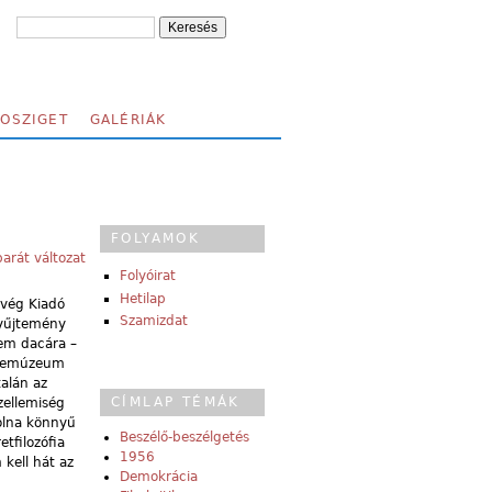
FOSZIGET
GALÉRIÁK
FOLYAMOK
arát változat
Folyóirat
Hetilap
dvég Kiadó
Szamizdat
gyűjtemény
vem dacára –
szmemúzeum
alán az
CÍMLAP TÉMÁK
zellemiség
volna könnyű
Beszélő-beszélgetés
tfilozófia
1956
 kell hát az
Demokrácia