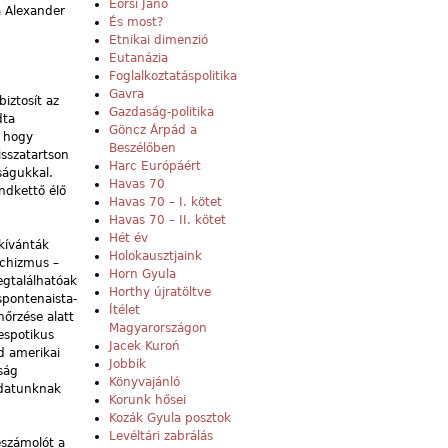
Eörsi Janó
ja Alexander
És most?
Etnikai dimenzió
Eutanázia
Foglalkoztatáspolitika
Gavra
iztosít az
Gazdaság-politika
dta
Göncz Árpád a
, hogy
Beszélőben
sszatartson
Harc Európáért
ságukkal.
Havas 70
ndkettő élő
Havas 70 – I. kötet
Havas 70 – II. kötet
Hét év
kívánták
Holokausztjaink
rchizmus –
Horn Gyula
gtalálhatóak
Horthy újratöltve
spontenaista-
Ítélet
nőrzése alatt
Magyarországon
despotikus
Jacek Kuroń
d amerikai
Jobbik
ság
Könyvajánló
adatunknak
Korunk hősei
Kozák Gyula posztok
Levéltári zabrálás
eszámolót a