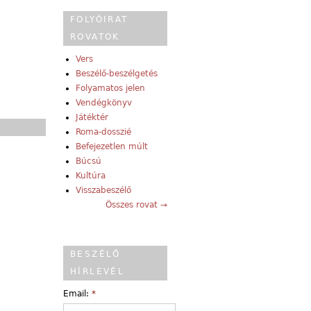
FOLYÓIRAT
ROVATOK
Vers
Beszélő-beszélgetés
Folyamatos jelen
Vendégkönyv
Játéktér
Roma-dosszié
Befejezetlen múlt
Búcsú
Kultúra
Visszabeszélő
Összes rovat →
BESZÉLŐ
HÍRLEVÉL
Email:
*