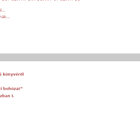
ől…
onák…
ű könyvéről
gi bohózat”
zban I.