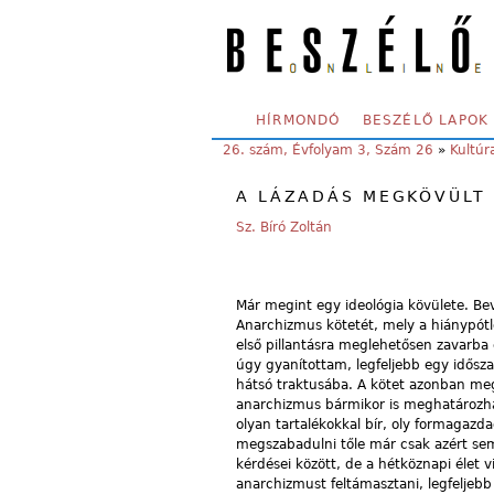
Skip to main content
SECONDARY MENU
HÍRMONDÓ
BESZÉLŐ LAPOK
YOU ARE HERE:
26. szám, Évfolyam 3, Szám 26
»
Kultúr
A LÁZADÁS MEGKÖVÜLT
Sz. Bíró Zoltán
Már megint egy ideológia kövülete. B
Anarchizmus kötetét, mely a hiánypótl
első pillantásra meglehetősen zavarba
úgy gyanítottam, legfeljebb egy idősza
hátsó traktusába. A kötet azonban me
anarchizmus bármikor is meghatározhat
olyan tartalékokkal bír, oly formagazd
megszabadulni tőle már csak azért sem,
kérdései között, de a hétköznapi élet 
anarchizmust feltámasztani, legfeljebb