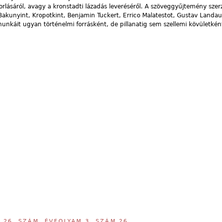
rlásáról, avagy a kronstadti lázadás leveréséről. A szöveggyűjtemény szerz
 Bakunyint, Kropotkint, Benjamin Tuckert, Errico Malatestot, Gustav Landau
munkáit ugyan történelmi forrásként, de pillanatig sem szellemi kövületké
,
26. SZÁM, ÉVFOLYAM 3, SZÁM 26