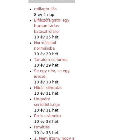
csillaghullás
8 év 2 nap
Elfilozófálgatni egy
humanitárius
katasztrófáról
10 év 25 hét
Normálisból
normálisba
10 év 29 hét
Tartalom és forma
10 év 29 hét
Se egy név, se egy
idézet,
10 év 30 hét
Hibás kiindulás
10 év 31 hét
Ungváry
sértődöttsége
10 év 31 hét
Én is számolok
10 év 33 hét
Ismétlés
10 év 33 hét
1. Nem írtam, hogy a