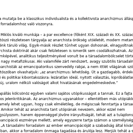
mutatja be a klasszikus individualista és a kollektivista anarchizmus állás
 forradalomhoz való viszonyra.
iklós kiváló munkája – a par excellence (főként XIX. századi és XX. század 
tószó részletesen tárgyalja az anarchista örökség utóéletét, modern metam
k táruló világ. Egyik-másik részlet tűnhet ugyan dohosnak, elnagyoltnak
rchista doktrínát akár csak felületesen is ismerők sem csodálkozhatnak. Az
képével, analitikus teljesítményével vonult be a társadalombölcselet tört
nagy metafizikusai. Aki valamiféle zárt rendszert, avagy szubtilis társadal
narchisták az emancipatorikus szenvedély rabjai, a nem ittlét világának szó
utószóban olvashatjuk: „az anarchizmus: lehetőség. Út a gazdagabb, érde
s politikai kibontakozásra: lezáratlan ideál, nyitott választás, kipróbálatl
 új, uralom nélküli valóságot alkot hivatásának engedelmeskedve.”
pállás kölcsönöz egyben valami sajátos utópikusságot a tannak. Ez a fajt
os jelenkritikának. Az anarchizmus ugyanakkor – ellentétben más utópiákk
mely lehet ugyan, hogy csak elméletileg, de mégiscsak fenntartja a társa
 Amikor tehát az anarchista tant utópiának nevezem, akkor ezzel nem
ngsúlyozom, hanem éppenséggel jövőre irányultságát, tehát azt a tulajdon
emancipáció eszménye mellett, amely egyszerre tartja számon a személyisé
 „A társadalmi forradalom az ember emancipációját a szabadság által kívánj
ban, akkor a forradalom önmaga tagadása és árulója lesz. Merjük tehát a 