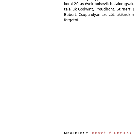
korai 20-as évek bolsevik hatalomgyako
találjuk Godwint, Proudhont, Stirnert,
Bubert. Csupa olyan szerzőt, akiknek 
forgatni.
MEGJELENT:
BESZÉLŐ HETILAP