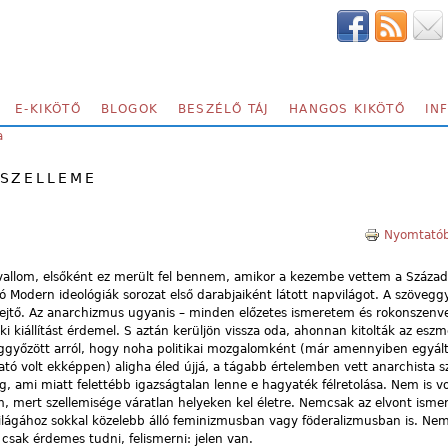
E-KIKÖTŐ
BLOGOK
BESZÉLŐ TÁJ
HANGOS KIKÖTŐ
IN
a
 SZELLEME
Nyomtatób
evallom, elsőként ez merült fel bennem, amikor a kezembe vettem a Száza
ó Modern ideológiák sorozat első darabjaiként látott napvilágot. A szöveg
 ejtő. Az anarchizmus ugyanis – minden előzetes ismeretem és rokonszen
ki kiállítást érdemel. S aztán kerüljön vissza oda, ahonnan kitolták az e
ggyőzött arról, hogy noha politikai mozgalomként (már amennyiben egyált
ó volt ekképpen) aligha éled újjá, a tágabb értelemben vett anarchista s
ag, ami miatt felettébb igazságtalan lenne e hagyaték félretolása. Nem is 
 mert szellemisége váratlan helyeken kel életre. Nemcsak az elvont ismere
világához sokkal közelebb álló feminizmusban vagy föderalizmusban is. Nem
 csak érdemes tudni, felismerni: jelen van.