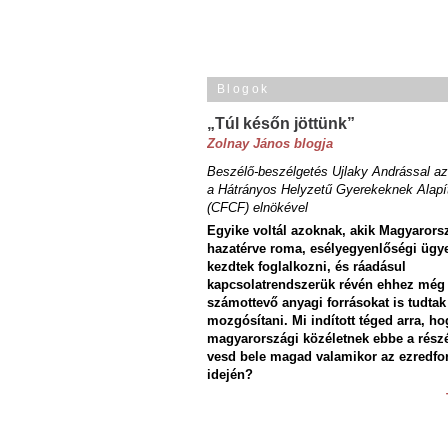
Blogok
„Túl későn jöttünk”
Zolnay János blogja
Beszélő-beszélgetés Ujlaky Andrással az
a Hátrányos Helyzetű Gyerekeknek Alapí
(CFCF) elnökével
Egyike voltál azoknak, akik Magyarors
hazatérve roma, esélyegyenlőségi ügy
kezdtek foglalkozni, és ráadásul
kapcsolatrendszerük révén ehhez még
számottevő anyagi forrásokat is tudtak
mozgósítani. Mi indított téged arra, ho
magyarországi közéletnek ebbe a rész
vesd bele magad valamikor az ezredfo
idején?