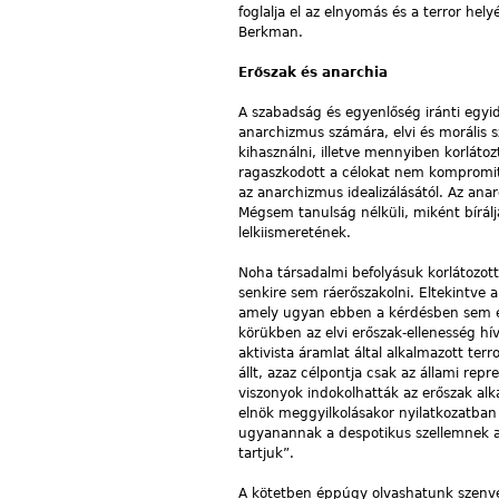
foglalja el az elnyomás és a terror hel
Berkman.
Erőszak és anarchia
A szabadság és egyenlőség iránti egyide
anarchizmus számára, elvi és morális
kihasználni, illetve mennyiben korláto
ragaszkodott a célokat nem kompromit
az anarchizmus idealizálásától. Az ana
Mégsem tanulság nélküli, miként bírálj
lelkiismeretének.
Noha társadalmi befolyásuk korlátozot
senkire sem ráerőszakolni. Eltekintve 
amely ugyan ebben a kérdésben sem e
körükben az elvi erőszak-ellenesség hív
aktivista áramlat által alkalmazott terr
állt, azaz célpontja csak az állami rep
viszonyok indokolhatták az erőszak alk
elnök meggyilkolásakor nyilatkozatban 
ugyanannak a despotikus szellemnek 
tartjuk”.
A kötetben éppúgy olvashatunk szenved