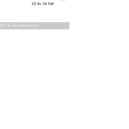
10 év 34 hét
élő a Facebookon