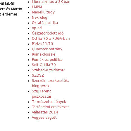
Liberalizmus a 3K-ban
ői között
LMPM
ert és Martin
Menekültügy
nt érdemes
Nekrológ
Oktatáspolitika
op-ed
Összetorlódott idő
Ottilia 70 a FUGA-ban
Párizs 11/13
Quaestor-botrány
Roma-dosszié
Romák és politika
Solt Ottilia 70
Szabad-e zsidózni?
SZDSZ
Szerzők, szerkesztők,
bloggerek
Szijj Ferenc
piszkozatai
Természetes fények
Történelmi emlékezet
Választás 2014
Vegyes vágott