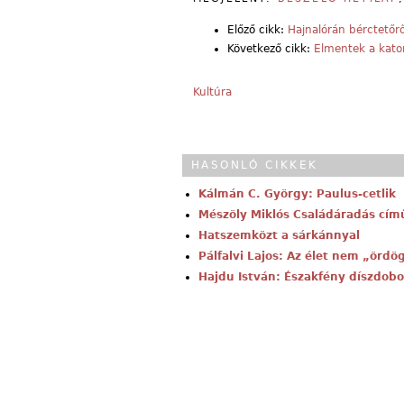
Előző cikk:
Hajnalórán bérctetőr
Következő cikk:
Elmentek a kat
Kultúra
HASONLÓ CIKKEK
Kálmán C. György: Paulus-cetlik
Mészöly Miklós Családáradás cím
Hatszemközt a sárkánnyal
Pálfalvi Lajos: Az élet nem „ördö
Hajdu István: Északfény díszdobo