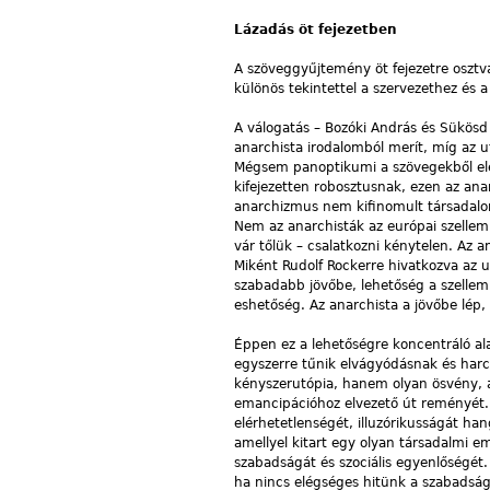
Lázadás öt fejezetben
A szöveggyűjtemény öt fejezetre osztva 
különös tekintettel a szervezethez és a
A válogatás – Bozóki András és Sükösd M
anarchista irodalomból merít, míg az u
Mégsem panoptikumi a szövegekből elén
kifejezetten robosztusnak, ezen az ana
anarchizmus nem kifinomult társadalom
Nem az anarchisták az európai szellem 
vár tőlük – csalatkozni kénytelen. Az a
Miként Rudolf Rockerre hivatkozva az 
szabadabb jövőbe, lehetőség a szellemi é
eshetőség. Az anarchista a jövőbe lép,
Éppen ez a lehetőségre koncentráló ala
egyszerre tűnik elvágyódásnak és harc
kényszerutópia, hanem olyan ösvény, a
emancipációhoz elvezető út reményét.
elérhetetlenségét, illuzórikusságát ha
amellyel kitart egy olyan társadalmi 
szabadságát és szociális egyenlőségét.
ha nincs elégséges hitünk a szabadság