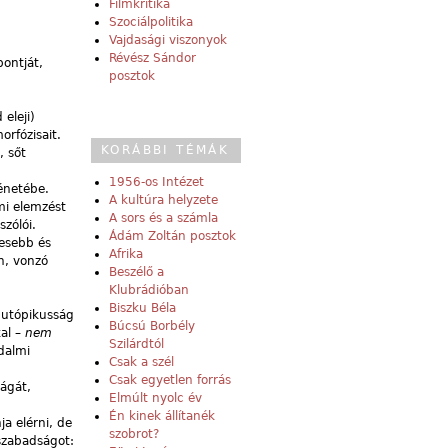
Filmkritika
Szociálpolitika
Vajdasági viszonyok
Révész Sándor
pontját,
posztok
eleji)
orfózisait.
KORÁBBI TÉMÁK
, sőt
1956-os Intézet
énetébe.
A kultúra helyzete
mi elemzést
A sors és a számla
szólói.
Ádám Zoltán posztok
kesebb és
Afrika
an, vonzó
Beszélő a
Klubrádióban
Biszku Béla
a utópikusság
Búcsú Borbély
al –
nem
Szilárdtól
dalmi
Csak a szél
Csak egyetlen forrás
ságát,
Elmúlt nyolc év
g
Én kinek állítanék
a elérni, de
szobrot?
szabadságot: