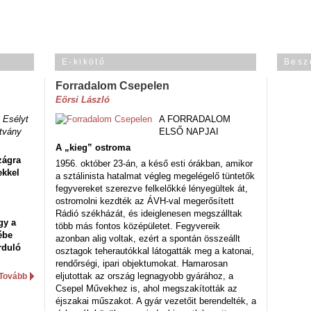
E-kikötő
Besz
Forradalom Csepelen
Eörsi László
 Esélyt
A FORRADALOM
tvány
ELSŐ NAPJAI
A „kieg” ostroma
zágra
1956. október 23-án, a késő esti órákban, amikor
ekkel
a sztálinista hatalmat végleg megelégelő tüntetők
fegyvereket szerezve felkelőkké lényegültek át,
ostromolni kezdték az ÁVH-val megerősített
Rádió székházát, és ideiglenesen megszálltak
gy a
több más fontos középületet. Fegyvereik
ébe
azonban alig voltak, ezért a spontán összeállt
rduló
osztagok teherautókkal látogatták meg a katonai,
rendőrségi, ipari objektumokat. Hamarosan
eljutottak az ország legnagyobb gyárához, a
Tovább
Csepel Művekhez is, ahol megszakították az
éjszakai műszakot. A gyár vezetőit berendelték, a