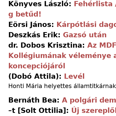
Könyves László:
Fehérlista 
g betűd!
Eörsi János:
Kárpótlási dag
Deszkás Erik:
Gazsó után
dr. Dobos Krisztina:
Az MDF
Kollégiumának véleménye a
koncepciójáról
(Dobó Attila):
Levél
Honti Mária helyettes államtitkárnak
Bernáth Bea:
A polgári dem
–t [Solt Ottilia]:
Új szereplő