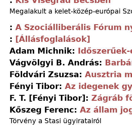
:
Kis Visegrád Bécsben
Megalakult a kelet-közép-európai Szo
:
A Szociálliberális Fórum n
:
[Állásfoglalások]
Adam Michnik:
Időszerűek-e
Vágvölgyi B. András:
Barbá
Földvári Zsuzsa:
Ausztria 
Fényi Tibor:
Az idegenek gy
F. T. [Fényi Tibor]:
Zágráb f
Kőszeg Ferenc:
Az állam jo
Törvény a Stasi ügyiratairól