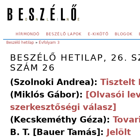
Skip to main content
SECONDARY MENU
HÍRMONDÓ
BESZÉLŐ LAPOK
E-KIKÖTŐ
BLOGOK
YOU ARE HERE:
Beszélő hetilap
»
Évfolyam 3
BESZÉLŐ HETILAP, 26. S
SZÁM 26
(Szolnoki Andrea):
Tisztelt
(Miklós Gábor):
[Olvasói lev
szerkesztőségi válasz]
(Kecskeméthy Géza):
Tovar
B. T. [Bauer Tamás]:
Jelölt