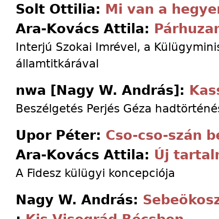
Solt Ottilia:
Mi van a hegye
Ara-Kovács Attila:
Párhuza
Interjú Szokai Imrével, a Külügymini
államtitkárával
nwa [Nagy W. András]:
Kas
Beszélgetés Perjés Géza hadtörténé
Upor Péter:
Cso-cso-szán 
Ara-Kovács Attila:
Új tarta
A Fidesz külügyi koncepciója
Nagy W. András:
Sebeökosz