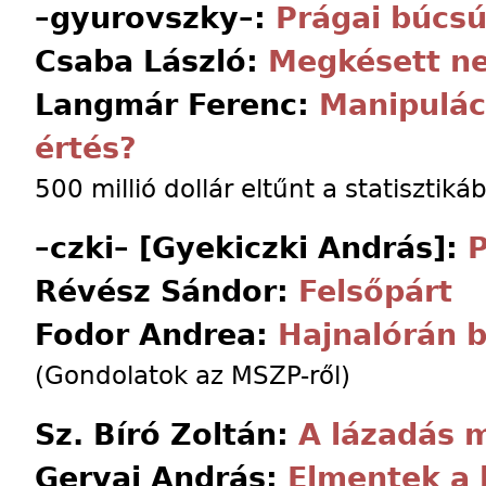
–gyurovszky–:
Prágai búcs
Csaba László:
Megkésett n
Langmár Ferenc:
Manipulác
értés?
500 millió dollár eltűnt a statisztikáb
–czki– [Gyekiczki András]:
P
Révész Sándor:
Felsőpárt
Fodor Andrea:
Hajnalórán 
(Gondolatok az MSZP-ről)
Sz. Bíró Zoltán:
A lázadás 
Gervai András:
Elmentek a