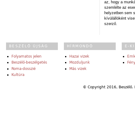
az, hogy a munk
szemlélte az es
helyzetben sem s
kívülállóként vise
szerző.
BESZÉLŐ ÚJSÁG
HÍRMONDÓ
E-K
Folyamatos jelen
Hazai vizek
Eml
Beszélő-beszélgetés
Mozduljunk
Fény
Roma-dosszié
Más vizek
Kultúra
© Copyright 2016, Beszélő. 