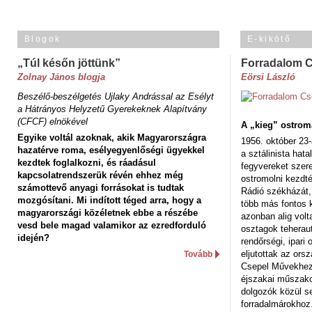
Blogok
E-kikötő
„Túl későn jöttünk”
Forradalom 
Zolnay János blogja
Eörsi László
Beszélő-beszélgetés Ujlaky Andrással az Esélyt
a Hátrányos Helyzetű Gyerekeknek Alapítvány
(CFCF) elnökével
A „kieg” ostrom
Egyike voltál azoknak, akik Magyarországra
1956. október 23-
hazatérve roma, esélyegyenlőségi ügyekkel
a sztálinista hat
kezdtek foglalkozni, és ráadásul
fegyvereket szere
kapcsolatrendszerük révén ehhez még
ostromolni kezdt
számottevő anyagi forrásokat is tudtak
Rádió székházát,
mozgósítani. Mi indított téged arra, hogy a
több más fontos 
magyarországi közéletnek ebbe a részébe
azonban alig volt
vesd bele magad valamikor az ezredforduló
osztagok teheraut
idején?
rendőrségi, ipar
eljutottak az ors
Tovább
Csepel Művekhez 
éjszakai műszakot
dolgozók közül s
forradalmárokhoz.